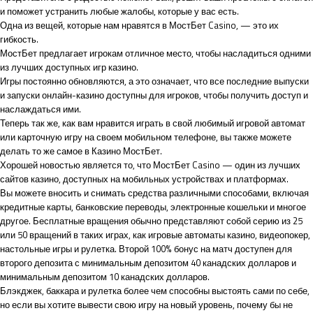
и поможет устранить любые жалобы, которые у вас есть.
Одна из вещей, которые нам нравятся в МостБет Casino, — это их
гибкость.
МостБет предлагает игрокам отличное место, чтобы насладиться одними
из лучших доступных игр казино.
Игры постоянно обновляются, а это означает, что все последние выпуски
и запуски онлайн-казино доступны для игроков, чтобы получить доступ и
наслаждаться ими.
Теперь так же, как вам нравится играть в свой любимый игровой автомат
или карточную игру на своем мобильном телефоне, вы также можете
делать то же самое в Казино МостБет.
Хорошей новостью является то, что МостБет Casino — один из лучших
сайтов казино, доступных на мобильных устройствах и платформах.
Вы можете вносить и снимать средства различными способами, включая
кредитные карты, банковские переводы, электронные кошельки и многое
другое. Бесплатные вращения обычно представляют собой серию из 25
или 50 вращений в таких играх, как игровые автоматы казино, видеопокер,
настольные игры и рулетка. Второй 100% бонус на матч доступен для
второго депозита с минимальным депозитом 40 канадских долларов и
минимальным депозитом 10 канадских долларов.
Блэкджек, баккара и рулетка более чем способны выстоять сами по себе,
но если вы хотите вывести свою игру на новый уровень, почему бы не