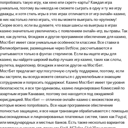
попробовать такую игру, как кено или скретч-карты? Каждая игра
уникальна, поэтому вы никогда не сможете сыграть в одну и ту же игру
дважды, и хотя стиль игры в этих играх отличается от игр онлайн-казино,
в них настолько легко играть, что вы можете выиграть по-крупному!
Скорее всего, если вы думаете, что ваши шансы на выигрыш в играх
казино значительно увеличились с появлением онлайн-игр, вы правы. Так
же, как рулетка, блэкджек и другое программное обеспечение для казино,
МостБет имеет свои уникальные особенности классики. Все ставки в
Великобритании, размещенные через BetNow, рассчитываются и
учитываются только в фунтах стерлингов. Если вы ищете игры для
казино, вы найдете широкий выбор лучших игр казино, таких как слоты,
рулетка, видеопокер, блэкджек и многое другое на МостБет.
МостБет предлагает круглосуточную службу поддержки, поэтому, если
вы застряли, вы всегда можете связаться с дружелюбным и знающим
сотрудником и попросить поддержки!. Казино МостБет имеет три уровня
безопасности, и все три одинаковы, казино лицензировано Комиссией по
азартным играм Канаваке, поэтому оно находится под ожидаемой
юрисдикцией. МостБет — отличное онлайн-казино с множеством игр,
которые можно попробовать. Все наше программное обеспечение
полностью защищено, и все наши транзакции обрабатываются с помощью
высоконадежных и лицензированных платежных систем, таких как Paypal,
или международных и местных банков. Есть также несколько вариантов