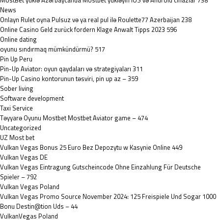
MostBet yüklə Azərbaycanda Mostbet yükləyin IOS və Android cihazlar 738
News
Onlayn Rulet oyna Pulsuz və ya real pul ilə Roulette77 Azerbaijan 238
Online Casino Geld zurück fordern Klage Anwalt Tipps 2023 596
Online dating
oyunu sındırmaq mümkündürmü? 517
Pin Up Peru
Pin-Up Aviator: oyun qaydaları və strategiyaları 311
Pin-Up Casino kontorunun təsviri, pin up az – 359
Sober living
Software development
Taxi Service
Təyyarə Oyunu Mostbet Mostbet Aviator game – 474
Uncategorized
UZ Most bet
Vulkan Vegas Bonus 25 Euro Bez Depozytu w Kasynie Online 449
Vulkan Vegas DE
Vulkan Vegas Eintragung Gutscheincode Ohne Einzahlung Für Deutsche
Spieler – 792
Vulkan Vegas Poland
Vulkan Vegas Promo Source November 2024: 125 Freispiele Und Sogar 1000
Bonu Destin@tion Uds – 44
VulkanVegas Poland