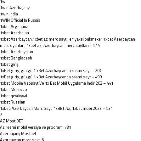
1w
1win Azerbajany
1win India
1WIN Official In Russia
1xbet Argentina
1xbet Azerbajan
1xbet Azerbaycan,1xbet az merc saytı, en yaxsi bukmeker 1xbet Azerbaycan
merc oyunlari, 1xbet az, Azerbaycan merc saytlari – 544
1xbet Azerbaydjan
1xbet Bangladesh
1xbet giriş
1xBet giriş, güzgü 1 xBet Azərbaycanda rəsmi sayt – 207
1xBet giriş, güzgü 1 xBet Azərbaycanda rəsmi sayt – 499
1xbet Mobile Vebsayt Və 1x Bet Mobil Uygulama Indir 202 – 441
1xbet Morocco
1xbet qeydiyyat
1xbet Russian
1xbet: Azərbaycan Mərc Saytı 1xBET Az, 1xbet mobi 2023 – 531
2
AZ Most BET
Az rəsmi mobil versiya və proqramı 731
Azerbajany Mostbet
Azərbaycan mərc saytı 6