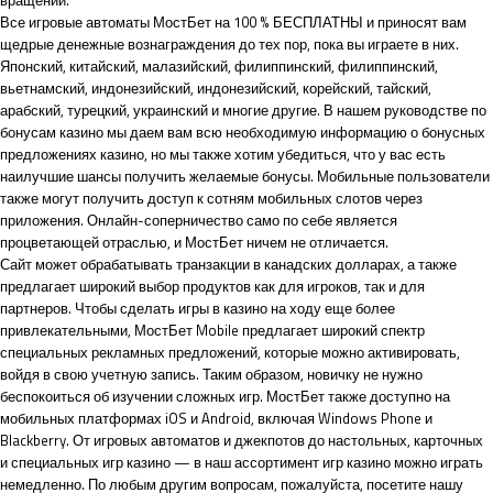
вращений.
Все игровые автоматы МостБет на 100 % БЕСПЛАТНЫ и приносят вам
щедрые денежные вознаграждения до тех пор, пока вы играете в них.
Японский, китайский, малазийский, филиппинский, филиппинский,
вьетнамский, индонезийский, индонезийский, корейский, тайский,
арабский, турецкий, украинский и многие другие. В нашем руководстве по
бонусам казино мы даем вам всю необходимую информацию о бонусных
предложениях казино, но мы также хотим убедиться, что у вас есть
наилучшие шансы получить желаемые бонусы. Мобильные пользователи
также могут получить доступ к сотням мобильных слотов через
приложения. Онлайн-соперничество само по себе является
процветающей отраслью, и МостБет ничем не отличается.
Сайт может обрабатывать транзакции в канадских долларах, а также
предлагает широкий выбор продуктов как для игроков, так и для
партнеров. Чтобы сделать игры в казино на ходу еще более
привлекательными, МостБет Mobile предлагает широкий спектр
специальных рекламных предложений, которые можно активировать,
войдя в свою учетную запись. Таким образом, новичку не нужно
беспокоиться об изучении сложных игр. МостБет также доступно на
мобильных платформах iOS и Android, включая Windows Phone и
Blackberry. От игровых автоматов и джекпотов до настольных, карточных
и специальных игр казино — в наш ассортимент игр казино можно играть
немедленно. По любым другим вопросам, пожалуйста, посетите нашу