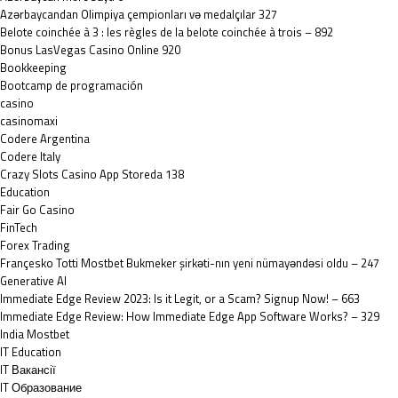
Azərbaycandan Olimpiya çempionları və medalçılar 327
Belote coinchée à 3 : les règles de la belote coinchée à trois – 892
Bonus LasVegas Casino Online 920
Bookkeeping
Bootcamp de programación
casino
casinomaxi
Codere Argentina
Codere Italy
‎Crazy Slots Casino App Storeda 138
Education
Fair Go Casino
FinTech
Forex Trading
Françesko Totti Mostbet Bukmeker şirkəti-nın yeni nümayəndəsi oldu – 247
Generative AI
Immediate Edge Review 2023: Is it Legit, or a Scam? Signup Now! – 663
Immediate Edge Review: How Immediate Edge App Software Works? – 329
India Mostbet
IT Education
IT Вакансії
IT Образование