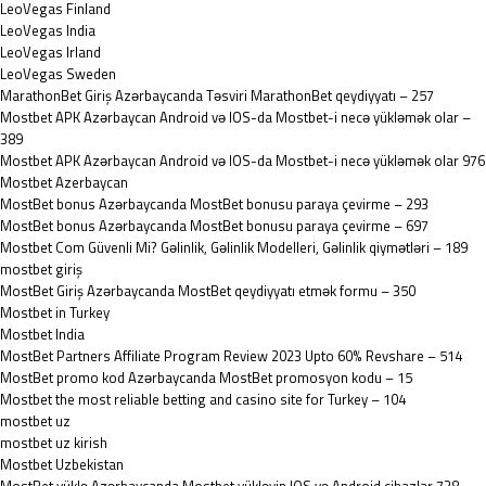
LeoVegas Finland
LeoVegas India
LeoVegas Irland
LeoVegas Sweden
MarathonBet Giriş Azərbaycanda Təsviri MarathonBet qeydiyyatı – 257
Mostbet APK Azərbaycan Android və IOS-da Mostbet-i necə yükləmək olar –
389
Mostbet APK Azərbaycan Android və IOS-da Mostbet-i necə yükləmək olar 976
Mostbet Azerbaycan
MostBet bonus Azərbaycanda MostBet bonusu paraya çevirme – 293
MostBet bonus Azərbaycanda MostBet bonusu paraya çevirme – 697
Mostbet Com Güvenli Mi? Gəlinlik, Gəlinlik Modelleri, Gəlinlik qiymətləri – 189
mostbet giriş
MostBet Giriş Azərbaycanda MostBet qeydiyyatı etmək formu – 350
Mostbet in Turkey
Mostbet India
MostBet Partners Affiliate Program Review 2023 Upto 60% Revshare – 514
MostBet promo kod Azərbaycanda MostBet promosyon kodu – 15
Mostbet the most reliable betting and casino site for Turkey – 104
mostbet uz
mostbet uz kirish
Mostbet Uzbekistan