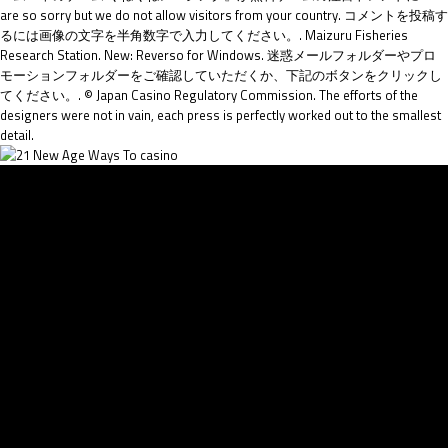
are so sorry but we do not allow visitors from your country. コメントを投稿す
るには画像の文字を半角数字で入力してください。. Maizuru Fisheries
Research Station. New: Reverso for Windows. 迷惑メールフォルダーやプロ
モーションフォルダーをご確認していただくか、下記のボタンをクリックし
てください。. © Japan Casino Regulatory Commission. The efforts of the
designers were not in vain, each press is perfectly worked out to the smallest
detail.