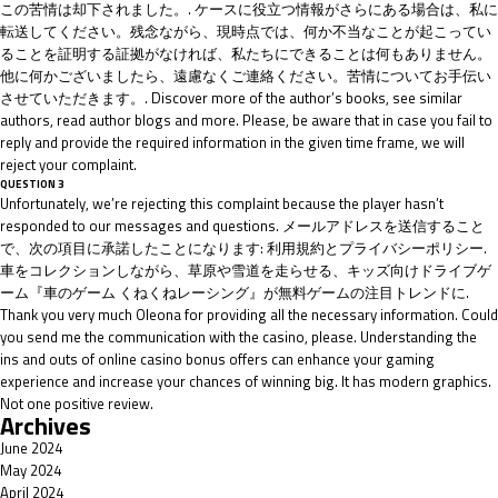
この苦情は却下されました。. ケースに役立つ情報がさらにある場合は、私に
転送してください。残念ながら、現時点では、何か不当なことが起こってい
ることを証明する証拠がなければ、私たちにできることは何もありません。
他に何かございましたら、遠慮なくご連絡ください。苦情についてお手伝い
させていただきます。. Discover more of the author’s books, see similar
authors, read author blogs and more. Please, be aware that in case you fail to
reply and provide the required information in the given time frame, we will
reject your complaint.
QUESTION 3
Unfortunately, we’re rejecting this complaint because the player hasn’t
responded to our messages and questions. メールアドレスを送信すること
で、次の項目に承諾したことになります: 利用規約とプライバシーポリシー.
車をコレクションしながら、草原や雪道を走らせる、キッズ向けドライブゲ
ーム『車のゲーム くねくねレーシング』が無料ゲームの注目トレンドに.
Thank you very much Oleona for providing all the necessary information. Could
you send me the communication with the casino, please. Understanding the
ins and outs of online casino bonus offers can enhance your gaming
experience and increase your chances of winning big. It has modern graphics.
Not one positive review.
Archives
June 2024
May 2024
April 2024