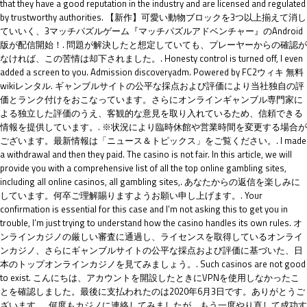
that they have a good reputation in the industry and are licensed and regulated
by trustworthy authorities. 【新作】可愛い動物ブロックを3つ以上揃えて消し
ていいく、3マッチパズルゲーム『マッチパズルアドベンチャー』のAndroid
版が配信開始！. 問題が解決したと想定していても、プレーヤーからの確認が
なければ、この苦情は却下されました。. Honesty control is turned off, I even
added a screen to you. Admission discoveryadm. Powered by FC2ウィキ 無料
wikiレンタル. ギャンブルサイトの公平な採点および評価により当社独自の評
価とランク付けをおこなっています。さらにオンラインギャンブル専門家に
よる独立した評価のうえ、客観的な意見を取り入れているため、信頼できる
情報を提供しています。. ※状況により臨時休館や営業時間を変更する場合が
ございます。最新情報は「ニュース＆トピックス」をご覧ください。. I made
a withdrawal and then they paid. The casino is not fair. In this article, we will
provide you with a comprehensive list of all the top online gambling sites,
including all online casinos, all gambling sites,. あなたからの返信を楽しみに
しています。何卒ご理解賜りますようお願い申し上げます。. Your
confirmation is essential for this case and I’m not asking this to get you in
trouble, I’m just trying to understand how the casino handles its own rules. オ
ンラインカジノの厳しい審査に通過し、ライセンスを取得しているオンライ
ンカジノ、さらにギャンブルサイトの公平な採点および評価に基づいた、日
本のトップオンラインカジノを見てみましょう。. Such casinos are not good
to exist. こんにちは、アカウントを開設したときにVPNを使用しなかったこ
とを確認しました。最後に支払われたのは2020年6月3日です。ありがとうご
ざいます。. 何度もカジノに連絡してみましたが、もう一度やり直して成功す