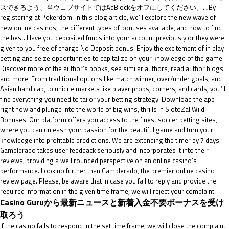
スできるよう、当ウェブサイトではAdBlockをオフにしてください。. „By
registering at Pokerdom. In this blog article, we’ll explore the new wave of
new online casinos, the different types of bonuses available, and how to find
the best. Have you deposited funds into your account previously or they were
given to you free of charge No Deposit bonus. Enjoy the excitement of in play
betting and seize opportunities to capitalize on your knowledge of the game.
Discover more of the author’s books, see similar authors, read author blogs
and more. From traditional options like match winner, over/under goals, and
Asian handicap, to unique markets like player props, corners, and cards, you’ll
find everything you need to tailor your betting strategy. Download the app
right now and plunge into the world of big wins, thrills in SlotoZal Wild
Bonuses. Our platform offers you access to the finest soccer betting sites,
where you can unleash your passion for the beautiful game and turn your
knowledge into profitable predictions. We are extending the timer by 7 days.
Gamblerado takes user feedback seriously and incorporates it into their
reviews, providing a well rounded perspective on an online casino’s
performance. Look no further than Gamblerado, the premier online casino
review page. Please, be aware that in case you fail to reply and provide the
required information in the given time frame, we will reject your complaint.
Casino Guruから最新ニュースと新着入金不要ボーナスを受け
取ろう
If the casino fails to respond in the set time frame, we will close the complaint