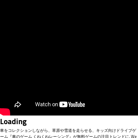
Loading
車をコレクションしながら、草原や雪道を走らせる、キッズ向けドライブゲ
ーム『車のゲーム くねくねレーシング』が無料ゲームの注目トレンドに. We