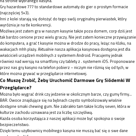
na stronie wybranego kasyna.
Gry hazardowe 777 to standardowe automaty do gier o prostym formacie
(najczęściej 5×3).
Inni z kolei starają się dołożyć do tego swój oryginalny pierwiastek, który
wyróżnia je na tle konkurencji.
Możliwa jest zatem gra w naszym kasynie także poza domem, corp dziś jest
tak bardzo cenione przez wielu graczy. Nie jest zatem konieczne przywiązanie
do komputera, a grać t kasynie można w drodze do pracy, leżąc na łóżku, na
wakacjach mhh plaży. Aktualnie nasza aplikacja kasynowa dostępna jest dla
właścicieli urządzeń mobilnych z systemem Android. Pracujemy jednak
również nad wersją na smartfony czy tablety z . systemem iOS. Proponowane
przez nas gry kasyno na telefon pobierz – niczym nie różnią się od tych, w
które można grywać w przeglądarce internetowej.
Co Muszę Zrobić, Żeby Uruchomić Darmowe Gry Siódemki W
Przeglądarce?
Można było wygrać drink czy jedzenie w okolicznym barze, czy gumy firmy…
BAR. Owoce znajdujące się na bębnach często symbolizowały właśnie
dostępne smaki chewing gum. Nie zabrakło tam także liczby seven, która w
kulturze zachodu uznawana jest za liczbę szczęśliwą.
Każda osoba korzystająca z naszej aplikacji może być spokojna o swoje
bezpieczeństwo.
Dzięki temu użytkownicy mobilnego kasyna nie muszą bać się o swe dane