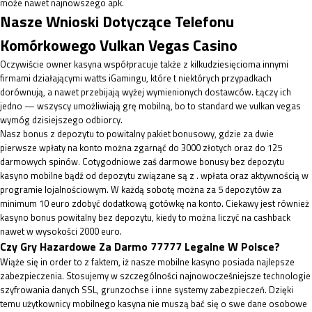
może nawet najnowszego apk.
Nasze Wnioski Dotyczące Telefonu
Komórkowego Vulkan Vegas Casino
Oczywiście owner kasyna współpracuje także z kilkudziesięcioma innymi
firmami działającymi watts iGamingu, które t niektórych przypadkach
dorównują, a nawet przebijają wyżej wymienionych dostawców. Łączy ich
jedno — wszyscy umożliwiają grę mobilną, bo to standard we
vulkan vegas
wymóg dzisiejszego odbiorcy.
Nasz bonus z depozytu to powitalny pakiet bonusowy, gdzie za dwie
pierwsze wpłaty na konto można zgarnąć do 3000 złotych oraz do 125
darmowych spinów. Cotygodniowe zaś darmowe bonusy bez depozytu
kasyno mobilne bądź od depozytu związane są z . wpłata oraz aktywnością w
programie lojalnościowym. W każdą sobotę można za 5 depozytów za
minimum 10 euro zdobyć dodatkową gotówkę na konto. Ciekawy jest również
kasyno bonus powitalny bez depozytu, kiedy to można liczyć na cashback
nawet w wysokości 2000 euro.
Czy Gry Hazardowe Za Darmo 77777 Legalne W Polsce?
Wiąże się in order to z faktem, iż nasze mobilne kasyno posiada najlepsze
zabezpieczenia. Stosujemy w szczególności najnowocześniejsze technologie
szyfrowania danych SSL, grunzochse i inne systemy zabezpieczeń. Dzięki
temu użytkownicy mobilnego kasyna nie muszą bać się o swe dane osobowe