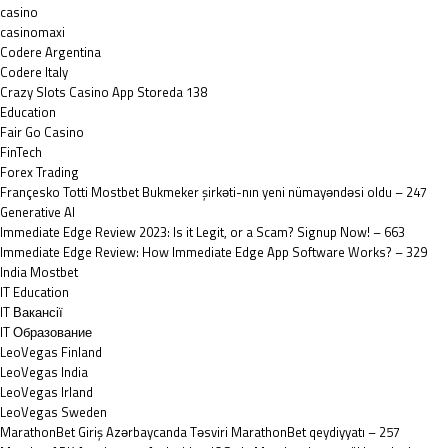
casino
casinomaxi
Codere Argentina
Codere Italy
‎Crazy Slots Casino App Storeda 138
Education
Fair Go Casino
FinTech
Forex Trading
Françesko Totti Mostbet Bukmeker şirkəti-nın yeni nümayəndəsi oldu – 247
Generative AI
Immediate Edge Review 2023: Is it Legit, or a Scam? Signup Now! – 663
Immediate Edge Review: How Immediate Edge App Software Works? – 329
India Mostbet
IT Education
IT Вакансії
IT Образование
LeoVegas Finland
LeoVegas India
LeoVegas Irland
LeoVegas Sweden
MarathonBet Giriş Azərbaycanda Təsviri MarathonBet qeydiyyatı – 257