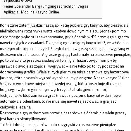
Wybuchła Głowa
Feuer Speiender Berg (umgangssprachlich) Vegas
Aplikacja : Mobilne Kasyno Online
Koniecznie zatem już dziś naszą aplikację pobierz gry kasyno, aby cieszyć się
nielimitowaną rozgrywką watts każdym dowolnym miejscu. Jednak pomimo
ogromnego wyboru i zaawansowana, gry siódemki wci?? przyciągają graczy
nawet obytych z zasadami. Dzieje się ngakl między innym tote?, że właśnie lo
maszyny oferują najlepszy RTP, czyli dają największą szansę mhh wygraną w
dłuższym okresie czasu. A gracze grający t automaty na prawdziwe pieniądze,
po to be able to przecież siadają perform gier hazardowych, simply by
sprawdzić swoje szczęście i wygrywać – a nie tylko po to, by popatrzeć na
dopracowaną grafikę. Wiele z . tych gier mum także darmowe gry hazardowe
jackpot, które pozwala wygrać wysokie sumy pieniężne. Nasze kasyno Vulkan
Vegas to wyjątkowe miejsce dla każdej osoby, która poszukuje dla siebie
bogatego wyboru gier kasynowych czy też atrakcyjnych promocji.
Jeśli jednak?e ktoś zamierza grać (nawet z poziomu kasyna) w darmowe
automaty z siódemkami, to nie musi się nawet rejestrować, a gra jest
całkowicie legalna.
Rozpoczęcie gry w darmowe pozycje hazardowe siódemki dla wielu graczy
jest bardzo skomplikowane.
Także i 1 dostępne są zarówno do rozgrywki za prawdziwe pieniądze
grunzochse i również watts wersji demo, gdy to można u u nas bezpłatnie