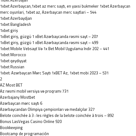
1xbet Azerbajan
1xbet Azerbaycan,1xbet az merc saytı, en yaxsi bukmeker 1xbet Azerbaycan
merc oyunlari, 1xbet az, Azerbaycan merc saytlari – 544
1xbet Azerbaydjan
1xbet Bangladesh
1xbet giriş
1xBet giriş, güzgü 1 xBet Azərbaycanda rəsmi sayt – 207
1xBet giriş, güzgü 1 xBet Azərbaycanda rəsmi sayt – 499
1xbet Mobile Vebsayt Və 1x Bet Mobil Uygulama Indir 202 – 441
1xbet Morocco
1xbet qeydiyyat
1xbet Russian
1xbet: Azərbaycan Mərc Saytı 1xBET Az, 1xbet mobi 2023 – 531
2
AZ Most BET
Az rəsmi mobil versiya və proqramı 731
Azerbajany Mostbet
Azərbaycan mərc saytı 6
Azərbaycandan Olimpiya çempionları və medalçılar 327
Belote coinchée à 3 : les règles de la belote coinchée à trois – 892
Bonus LasVegas Casino Online 920
Bookkeeping
Bootcamp de programación