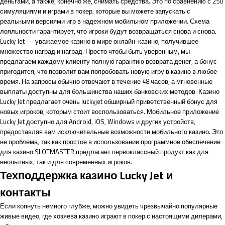
деньгами, а также, конечно же, снимать средства. Это по сравнению с 250
симуляциями и играми в покер, которые вы можете запускать с
реальными версиями игр в надежном мобильном приложении. Схема
лояльности гарантирует, что игроки будут возвращаться снова и снова.
Lucky Jet — уважаемое казино в мире онлайн-казино, получившее
множество наград и наград. Просто чтобы быть уверенным, мы
предлагаем каждому клиенту полную гарантию возврата денег, а бонус
пригодится, что позволит вам попробовать новую игру в казино в любое
время. На запросы обычно отвечают в течение 48 часов, а мгновенные
выплаты доступны для большинства наших банковских методов. Казино
Lucky Jet предлагает очень
luckyjet
обширный приветственный бонус для
новых игроков, которым стоит воспользоваться. Мобильное приложение
Lucky Jet доступно для Android, iOS, Windows и других устройств,
предоставляя вам исключительные возможности мобильного казино. Это
не проблема, так как простое в использовании программное обеспечение
для казино SLOTMASTER предлагает первоклассный продукт как для
неопытных, так и для современных игроков.
Техподдержка казино Lucky Jet и
контакты
Если копнуть немного глубже, можно увидеть чрезвычайно популярные
живые видео, где хозяева казино играют в покер с настоящими дилерами,