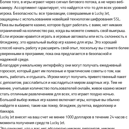
Более того, в игры играют через сигнал битового потока, а не через веб-
камеру. Ассортимент гарантирует, что найдется что-то для всех уровней
игрока. Безопасность: все транзакции, совершаемые в Lucky Jet,
защищены с использованием новейшей технологии шифрования SSL.
Пока вы выбираете казино, которое будет работать с вами, нет никаких
ограничений на количество раз, когда вы можете снимать свой выигрыш.
Если игрокам нравится играть в игровые автоматы или есть склонность к
блэкджеку, это идеальный выбор игр казино для игры. Это хороший
способ начать работу и расширить свой опыт, поскольку вы станете более
уверенными в программе, пока она предлагается в безопасной и
надежной среде.
Благодаря уникальному интерфейсу они могут получать ежедневный
гороскоп, который дает им полезные и практические советы о том, как
жить, работать и отдыхать. Игроки могут получить приветственный пакет
с депозитом, расслабиться и насладиться миром азартных игр. Тем не
менее, учитывая количество пользователей онлайн, живое казино может
стать отличным развлечением для всех, кто играет поздно ночью.
Большой выбор живых игр казино включает игры, которые вы обычно
найдете в казино, такие как покер, блэкджек, рулетка, видеопокер и
баккара.
Lucky Jet внесет на ваш счет не менее 1000 долларов в течение 24 часов с
момента получения средств Lucky Jet.
Это означает, что у вас нет абсолютно никаких депозитов, никаких