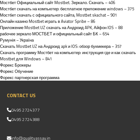
Мостбет Официальный сайт Mostbet. Зеркало. Скачать – 406
Мостбет скачать на компьютер: бесплатное приложение windows – 375
Мостбет скачать с официального сайта, Mostbet skachat – 901
Онлайн казино Mostbet играть в Aviator Spribe – 86
Приложение Mostbet UZ скачать на Андроид APK, Айфон IOS – 88
рабочее зеркало МОСТБЕТ и официальный сайт БК – 654
Румунія – Україна
Скачать Mostbet UZ на Андроид apk и IOS: обзор букмекера – 357
Скачать программу Мостбет на компьютер: инструкция где и как скачать
Mostbet для Windows – 841
Форекс Брокеры
Форекс Обучение
Форекс партнерская программа
CONTACT US
0495 2724377
0495 2724388
info@qualityassay.in