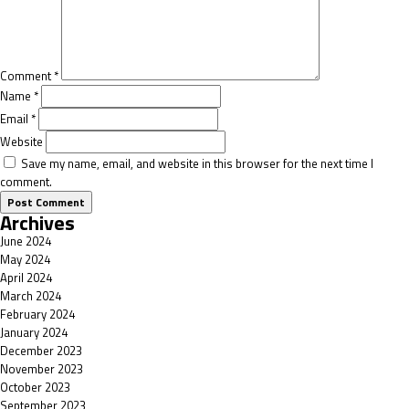
Comment
*
Name
*
Email
*
Website
Save my name, email, and website in this browser for the next time I
comment.
Archives
June 2024
May 2024
April 2024
March 2024
February 2024
January 2024
December 2023
November 2023
October 2023
September 2023