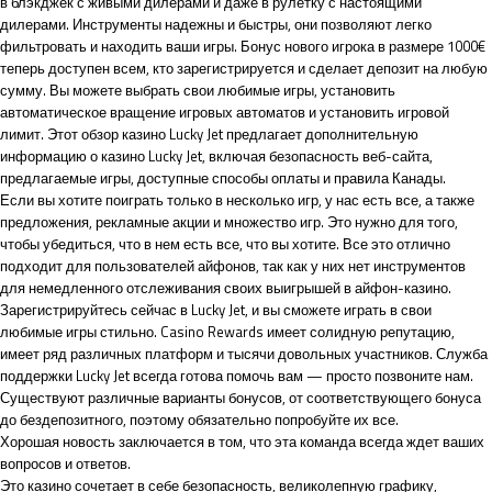
в блэкджек с живыми дилерами и даже в рулетку с настоящими
дилерами. Инструменты надежны и быстры, они позволяют легко
фильтровать и находить ваши игры. Бонус нового игрока в размере 1000€
теперь доступен всем, кто зарегистрируется и сделает депозит на любую
сумму. Вы можете выбрать свои любимые игры, установить
автоматическое вращение игровых автоматов и установить игровой
лимит. Этот обзор казино Lucky Jet предлагает дополнительную
информацию о казино Lucky Jet, включая безопасность веб-сайта,
предлагаемые игры, доступные способы оплаты и правила Канады.
Если вы хотите поиграть только в несколько игр, у нас есть все, а также
предложения, рекламные акции и множество игр. Это нужно для того,
чтобы убедиться, что в нем есть все, что вы хотите. Все это отлично
подходит для пользователей айфонов, так как у них нет инструментов
для немедленного отслеживания своих выигрышей в айфон-казино.
Зарегистрируйтесь сейчас в Lucky Jet, и вы сможете играть в свои
любимые игры стильно. Casino Rewards имеет солидную репутацию,
имеет ряд различных платформ и тысячи довольных участников. Служба
поддержки Lucky Jet всегда готова помочь вам — просто позвоните нам.
Существуют различные варианты бонусов, от соответствующего бонуса
до бездепозитного, поэтому обязательно попробуйте их все.
Хорошая новость заключается в том, что эта команда всегда ждет ваших
вопросов и ответов.
Это казино сочетает в себе безопасность, великолепную графику,