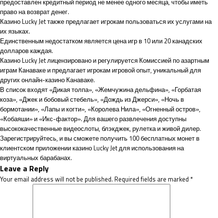
предоставлен кредитный период не менее одного месяца, чтобы иметь
право на возврат денег.
Казино Lucky Jet также предлагает игрокам пользоваться их услугами на
их языках.
Единственным недостатком является цена игр в 10 или 20 канадских
долларов каждая.
Казино Lucky Jet лицензировано и регулируется Комиссией по азартным
играм Канаваке и предлагает игрокам игровой опыт, уникальный для
других онлайн-казино Канаваке.
В список входят «Дикая толпа», «Жемчужина дельфина», «Горбатая
коза», «Джек и бобовый стебель», «Дождь из Джерси», «Ночь в
бормотании», «Лапы и когти», «Королева Нила», «Огненный остров»,
«Кобаяши» и «Икс-фактор». Для вашего развлечения доступны
высококачественные видеослоты, блэкджек, рулетка и живой дилер.
Зарегистрируйтесь, и вы сможете получить 100 бесплатных монет в
клиентском приложении казино Lucky Jet для использования на
виртуальных барабанах.
Leave a Reply
Your email address will not be published.
Required fields are marked
*