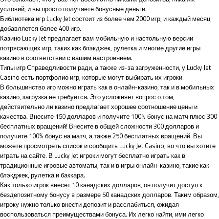
условий, и вы просто получаете бонусные деньги.
Библиотека игр Lucky Jet состоит из более чем 2000 игр, и каждый месяц
добавляется более 400 игр.
Казино Lucky Jet предлагает вам мобильную и настольную версии
потрясающих игр, таких как блэкджек, рулетка и многие другие игры
казино в соответствии с вашим настроением.
Типы игр Справедливости ради, а также из-за загруженности, у Lucky Jet
Casino есть портфолио игр, которые могут выбирать их игроки.
В большинство игр можно играть как в онлайн-казино, так и в мобильных
казино, загрузка не требуется. Это усложняет вопрос о том,
действительно ли казино предлагает хорошее соотношение цены и
качества. Внесите 150 долларов и получите 100% бонус на матч плюс 300
бесплатных вращений! Внесите в общей сложности 300 долларов и
получите 100% бонус на матч, а также 250 бесплатных вращений. Вы
можете просмотреть список и сообщить Lucky Jet Casino, во что вы хотите
играть на сайте. В Lucky Jet игроки могут бесплатно играть как в
традиционные игровые автоматы, так и в игры онлайн-казино, такие как
блэкджек, рулетка и баккара.
Как только игрок внесет 10 канадских долларов, он получит доступ к
бездепозитному бонусу в размере 50 канадских долларов. Таким образом,
игроку нужно только внести депозит и расслабиться, ожидая
воспользоваться преимуществами бонуса. Их легко найти, ими легко