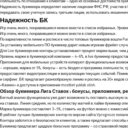
Лояльность по отношению к клиентам – одно из основных достоинств бук
Надежность букмекера определяет наличие лицензии ФНС РФ, участие в 
передавать свою учетную запись третьим лицам, использовать мошенниче
Надежность БК
Игр очень много, понравившиеся можно внести в список избранных. Уров
Игр очень много, понравившиеся можно внести в список избранных.
По вариативности линии и росписи в число топовых букмекеров вошли Pari, 
За установку мобильного ПО букмекер дарит новым игрокам фрибет случ
Для Live букмекерские конторы устанавливают процент маржи выше, чем д
Уровень маржи в букмекерской компании – 4–6%, в live букмекер предост
Приложения для мобильных устройств копируют функциональные возможно
– хорошие, маржа от 5%, бонусы – есть бездеп и программа лояльности, т
предоставляет видеотрансляции и визуализации текущих событий. Помимо
и серфинг. БК предлагает разнообразную линию и роспись на 30+ видов 
«Казино» и доступна в приложении
mostbet yuklab olish
.
Обзор букмекера Лига Ставок : бонусы, приложения, р
Беглый анализ функционала уже дает возможность поставить высокую оц
на ставках. Линия средняя, но по количеству матчей в лайве букмекер о
Маржа букмекера составляет 3–5%, ставить на футбол можно с комиссией
В рейтинг лучших букмекерских контор по версии сайта Vprognoze попали
Контора заботится о безопасности клиентов, а также предлагает способы 
Букмекер предлагает щедрую бонусную программу – со страховкой перво