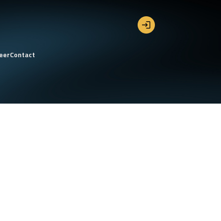
eer
Contact