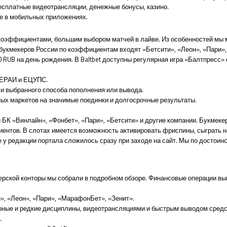
есплатные видеотрансляции, денежные бонусы, казино.
е в мобильных приложениях.
 коэффициентами, большим выбором матчей в лайве. Из особенностей мы
 букмекеров России по коэффициентам входят «Бетсити», «Леон», «Пари», 
 RUB на день рождения. В Baltbet доступны регулярная игра «Балтпресс
 ЕРАИ и ЕЦУПС.
и выбранного способа пополнения или вывода.
ых маркетов на значимые поединки и долгосрочные результаты.
и БК «Винлайн», «Фонбет», «Пари», «Бетсити» и другие компании. Букме
лиентов. В слотах имеется возможность активировать фриспины, сыграть 
е у редакции портала сложилось сразу при заходе на сайт. Мы по достои
рской конторы мы собрали в подробном обзоре. Финансовые операции вы
», «Леон», «Пари», «МарафонБет», «Зенит».
рные и редкие дисциплины, видеотрансляциями и быстрым выводом средст
.