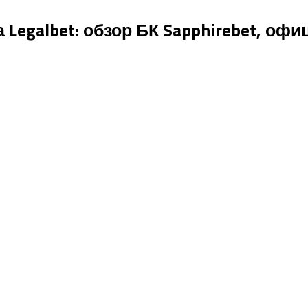
 Legalbet: обзор БК Sapphirebet, оф