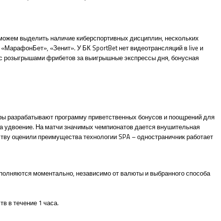
 можем выделить наличие киберспортивных дисциплин, нескольких
«МарафонБет», «Зенит». У БК SportBet нет видеотрансляций в live и
» с розыгрышами фрибетов за выигрышные экспрессы дня, бонусная
керы разрабатывают программу приветственных бонусов и поощрений для
на удвоение. На матчи значимых чемпионатов дается внушительная
нству оценили преимущества технологии SPA – одностраничник работает
полняются моментально, независимо от валюты и выбранного способа
в в течение 1 часа.