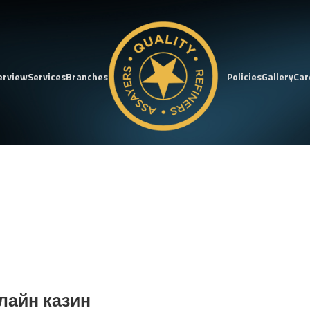
erview
Services
Branches
Policies
Gallery
Car
лайн казин