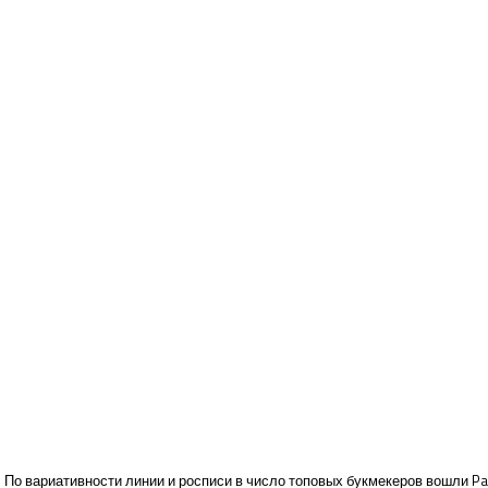
 вариативности линии и росписи в число топовых букмекеров вошли Pari, 