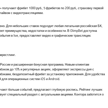
 получают фрибет 1000 руб., 5 фрибетов по 200 руб., страховку первой
м лайвом с видеотрансляциями.
вно. Для небольших ставок подходит любая легальная российская БК,
ет преимущества, недостатки и особенности. В OlimpBet доступна
ытия в live, предоставляет видео и графические трансляции.
рмрестлинг.
й России и расширенная бонусная программа. Новым клиентам
шбэком до 10% и регулярных акциях, оформляют экспрессы дня с
бэками, бездепозитный фрибет за установку приложения. Для удобства
для операционных систем iOS и Android.
ючают больше событий, предлагают глубокую роспись. Рейтинг лучших
вует специальный раздел с актуальными акциями. Контора заботится о