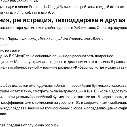
сии с комиссией 2–4%.
для пари в линии Pre-match. Среди букмекеров рейтинга каждый игрок с
как для Android, так и для iOS.
ния, регистрация, техподдержка и друга
рская контора для игроков любого уровня в Узбекистане. Оператор осуще
р, «Пари», «Фонбет», «Винлайн», «Лига Ставок» или «Леон».
ано.
о на сайте.
енку БК MostBet, но основные опции надо рассмотреть подробнее.
одически Mostbet устраивает акции по отдельным играм в казино. В разд
на из особенностей БК – наличие раздела «Киберспорт», где можно стави
эшбэк делается еженедельно. «Зенит» – российский букмекер с казахстанс
ды и статистику, смотреть онлайн-трансляции в live. В числе 40 доступн
иси» – официальный российский букмекер со ставками на 15 видов спорта,
ми коэффициентами с комиссией на уровне 3–5% и современными мобильн
а вывод средств и величина комиссионных сборов – определяющие критер
ние.
ий, предлагают глубокую роспись.