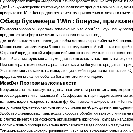
Букмекерская контора «МарафонБет» предлагает лучшие котировки в Рос
Для Live букмекерские конторы устанавливают процент маржи выше, чем 
приоритетов. Mostbet предлагает клиентам приложения отличного качества 
Обзор букмекера 1Win : бонусы, приложе
По итогам обзора мы сделали заключение, что MostBet – лучшая букмеке
предлагает комфортные лимиты на пополнение и вывод.
Для небольших ставок подходит любая легальная российская БК, наприме
Можно выделить минимум 5 фактов, почему казино MostBet так востребов
С краткой юридической информацией можно ознакомиться непосредственн
Беглый анализ функционала уже дает возможность поставить высокую оц
Причем играть можно как на реальные, так и на бонусные средства. Пери
Участники могут ставить на выпадающие комбинации, повышая ставки. Од
представлены скачки, собачьи бега, мотогонки и спидвей.
MostBet Программа лояльности
Бонусный счет используется для ставок или отыгрывается с вейджером, к
игровых дисциплин с наценкой 3–5%, оформлять пари на долгосрочные исхо
на траве, падел, лакросс, гэльский футбол, гольф и армрестлинг. «Тенн
популярная букмекерская компания с линией на 40 дисциплин, выгодны
Удобство финансовых транзакций, скорость обработки заявок, лимиты н
В слотах имеется возможность активировать фриспины, сыграть на удвое
Роспись прямо пропорциональна популярности вида спорта или турнира.
Топ-букмекерские конторы развивают live-линию, включают больше событ