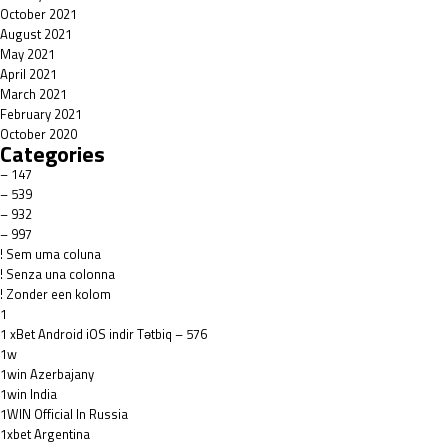
October 2021
August 2021
May 2021
April 2021
March 2021
February 2021
October 2020
Categories
– 147
– 539
– 932
– 997
! Sem uma coluna
! Senza una colonna
! Zonder een kolom
1
1 xBet Android iOS indir Tətbiq – 576
1w
1win Azerbajany
1win India
1WIN Official In Russia
1xbet Argentina