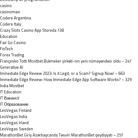
casino
casinomaxi
Codere Argentina
Codere Italy
‎Crazy Slots Casino App Storeda 138
Education
Fair Go Casino
FinTech
Forex Trading
Françesko Totti Mostbet Bukmeker şirkəti-nın yeni nümayəndəsi oldu – 247
Generative AI
Immediate Edge Review 2023: Is it Legit, or a Scam? Signup Now! – 663
Immediate Edge Review: How Immediate Edge App Software Works? – 329
India Mostbet
IT Education
IT Вакансії
IT Образование
LeoVegas Finland
LeoVegas India
LeoVegas Irland
LeoVegas Sweden
MarathonBet Giriş Azərbaycanda Təsviri MarathonBet qeydiyyatı – 257