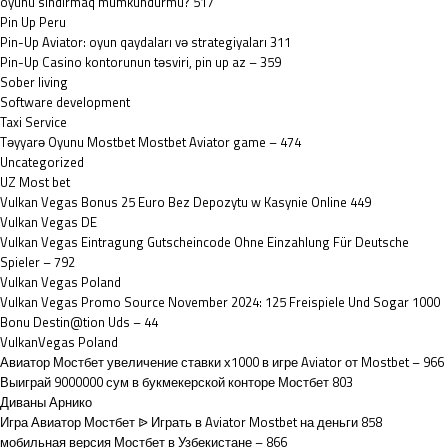
oyunu sındırmaq mümkündürmü? 517
Pin Up Peru
Pin-Up Aviator: oyun qaydaları və strategiyaları 311
Pin-Up Casino kontorunun təsviri, pin up az – 359
Sober living
Software development
Taxi Service
Təyyarə Oyunu Mostbet Mostbet Aviator game – 474
Uncategorized
UZ Most bet
Vulkan Vegas Bonus 25 Euro Bez Depozytu w Kasynie Online 449
Vulkan Vegas DE
Vulkan Vegas Eintragung Gutscheincode Ohne Einzahlung Für Deutsche
Spieler – 792
Vulkan Vegas Poland
Vulkan Vegas Promo Source November 2024: 125 Freispiele Und Sogar 1000
Bonu Destin@tion Uds – 44
VulkanVegas Poland
Авиатор Мостбет увеличение ставки х1000 в игре Aviator от Mostbet – 966
Выиграй 9000000 сум в букмекерской конторе Мостбет 803
Диваны Арнико
Игра Авиатор Мостбет ᐉ Играть в Aviator Mostbet на деньги 858
мобильная версия Мостбет в Узбекистане – 866