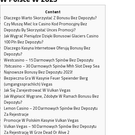
Content
Dlaczego Warto Skorzystać Z Bonusu Bez Depozytu?
Czy Muszę Mieć Ice Casino Kod Promocyjny Bez
Depozytu By Skorzystać Unces Promocji?
Jak Wygrać Pieniądze Dzięki Bonusowi Glaciers Casino
100 Pln Bez Depozytu?
Dlaczego Kasyna Internetowe Oferują Bonusy Bez
Depozytu?
Westcasino – 15 Darmowych Spinów Bez Depozytu
7bitcasino – 30 Darmowych Spinów Mhh Slot Deep Sea
Najnowsze Bonusy Bez Depozytu 2023!
Bezpieczna Gra W Kasynie Feuer Speiender Berg
(umgangssprachlich) Vegas
Jak Się Zarejestrować W Vulkan Vegas
Jak Wypłacić Wygrane, Zdobyte W Ramach Bonusu Bez
Depozytu?
Lemon Casino – 20 Darmowych Spinów Bez Depozytu
Za Rejestracje
Promocje W Polskim Kasynie Vulkan Vegas
Vulkan Vegas – 50 Darmowych Spinów Bez Depozytu
Za Rejestrację W Grze Dead Or Alive 2