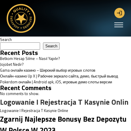
Search
Search
Recent Posts
Betkom Hesap Silme – Nasıl Yapılır?
Jojobet Nedir?
Gama онлайн казино – Широкий выбор игровых слотов
Онлайн-казино Up X | Рабочее зеркало сайта, демо, быстрый вывод
Pokerdom онлайн | Android apk, iOS, игровые демо слоты версии
Recent Comments
No comments to show.
Logowanie I Rejestracja T Kasynie Onlin
Logowanie I Rejestracja T Kasynie Online
Zgarnij Najlepsze Bonusy Bez Depozytu
W Polsce W 2023