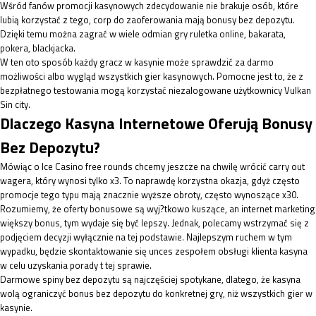
Wśród fanów promocji kasynowych zdecydowanie nie brakuje osób, które
lubią korzystać z tego, corp do zaoferowania mają bonusy bez depozytu.
Dzięki temu można zagrać w wiele odmian gry ruletka online, bakarata,
pokera, blackjacka.
W ten oto sposób każdy gracz w kasynie może sprawdzić za darmo
możliwości albo wygląd wszystkich gier kasynowych. Pomocne jest to, że z
bezpłatnego testowania mogą korzystać niezalogowane użytkownicy Vulkan
Sin city.
Dlaczego Kasyna Internetowe Oferują Bonusy
Bez Depozytu?
Mówiąc o Ice Casino free rounds chcemy jeszcze na chwilę wrócić carry out
wagera, który wynosi tylko x3. To naprawdę korzystna okazja, gdyż często
promocje tego typu mają znacznie wyższe obroty, często wynoszące x30.
Rozumiemy, że oferty bonusowe są wyj?tkowo kuszące, an internet marketing
większy bonus, tym wydaje się być lepszy. Jednak, polecamy wstrzymać się z
podjęciem decyzji wyłącznie na tej podstawie. Najlepszym ruchem w tym
wypadku, będzie skontaktowanie się unces zespołem obsługi klienta kasyna
w celu uzyskania porady t tej sprawie.
Darmowe spiny bez depozytu są najczęściej spotykane, dlatego, że kasyna
wolą ograniczyć bonus bez depozytu do konkretnej gry, niż wszystkich gier w
kasynie.