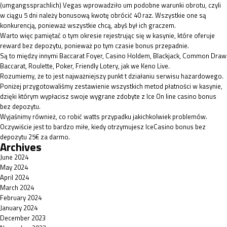
(umgangssprachlich) Vegas wprowadziło um podobne warunki obrotu, czyli
w ciągu 5 dni należy bonusową kwotę obrócić 40 raz. Wszystkie one są
konkurencją, ponieważ wszystkie chcą, abyś był ich graczem.
Warto więc pamiętać o tym okresie rejestrując się w kasynie, które oferuje
reward bez depozytu, ponieważ po tym czasie bonus przepadnie.
Są to między innymi Baccarat Foyer, Casino Holdem, Blackjack, Common Draw
Baccarat, Roulette, Poker, Friendly Lotery, jak we Keno Live.
Rozumiemy, że to jest najważniejszy punkt t działaniu serwisu hazardowego.
Poniżej przygotowaliśmy zestawienie wszystkich metod płatności w kasynie,
dzięki którym wypłacisz swoje wygrane zdobyte z Ice On line casino bonus
bez depozytu.
Wyjaśnimy również, co robić watts przypadku jakichkolwiek problemów.
Oczywiście jest to bardzo miłe, kiedy otrzymujesz IceCasino bonus bez
depozytu 25€ za darmo.
Archives
June 2024
May 2024
April 2024
March 2024
February 2024
January 2024
December 2023