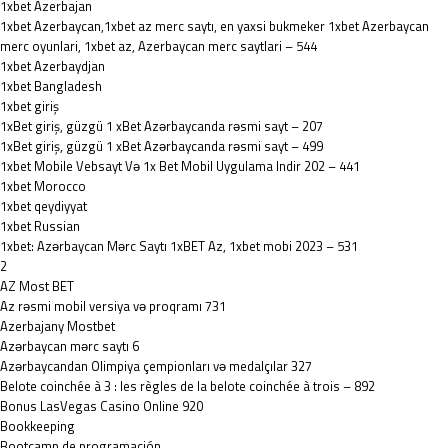
1xbet Azerbajan
1xbet Azerbaycan,1xbet az merc saytı, en yaxsi bukmeker 1xbet Azerbaycan
merc oyunlari, 1xbet az, Azerbaycan merc saytlari – 544
1xbet Azerbaydjan
1xbet Bangladesh
1xbet giriş
1xBet giriş, güzgü 1 xBet Azərbaycanda rəsmi sayt – 207
1xBet giriş, güzgü 1 xBet Azərbaycanda rəsmi sayt – 499
1xbet Mobile Vebsayt Və 1x Bet Mobil Uygulama Indir 202 – 441
1xbet Morocco
1xbet qeydiyyat
1xbet Russian
1xbet: Azərbaycan Mərc Saytı 1xBET Az, 1xbet mobi 2023 – 531
2
AZ Most BET
Az rəsmi mobil versiya və proqramı 731
Azerbajany Mostbet
Azərbaycan mərc saytı 6
Azərbaycandan Olimpiya çempionları və medalçılar 327
Belote coinchée à 3 : les règles de la belote coinchée à trois – 892
Bonus LasVegas Casino Online 920
Bookkeeping
Bootcamp de programación