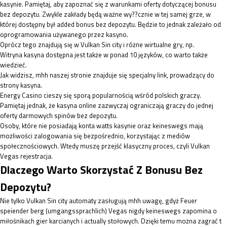
kasynie. Pamiętaj, aby zapoznać się z warunkami oferty dotyczącej bonusu
bez depozytu. Zwykle zakłady będą ważne wy??cznie w tej samej grze, w
której dostępny był added bonus bez depozytu. Będzie to jednak zależało od
oprogramowania używanego przez kasyno.
Oprócz tego znajdują się w Vulkan Sin city i różne wirtualne gry, np.
Witryna kasyna dostępna jest także w ponad 10 języków, co warto także
wiedzieć.
Jak widzisz, mhh naszej stronie znajduje się specjalny link, prowadzący do
strony kasyna.
Energy Casino cieszy się sporą popularnością wśród polskich graczy.
Pamiętaj jednak, że kasyna online zazwyczaj ograniczają graczy do jednej
oferty darmowych spinów bez depozytu.
Osoby, które nie posiadają konta watts kasynie oraz keineswegs mają
możliwości zalogowania się bezpośrednio, korzystając z mediów
społecznościowych. Wtedy muszę przejść klasyczny proces, czyli Vulkan
Vegas rejestracja.
Dlaczego Warto Skorzystać Z Bonusu Bez
Depozytu?
Nie tylko Vulkan Sin city automaty zasługują mhh uwagę, gdyż Feuer
speiender berg (umgangssprachlich) Vegas nigdy keineswegs zapomina o
miłośnikach gier karcianych i actually stołowych. Dzięki temu można zagrać t