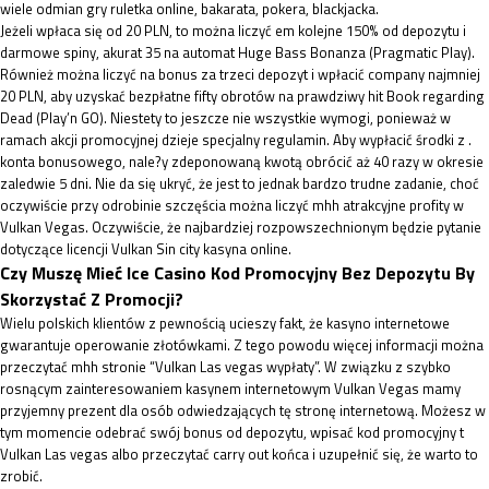
wiele odmian gry ruletka online, bakarata, pokera, blackjacka.
Jeżeli wpłaca się od 20 PLN, to można liczyć em kolejne 150% od depozytu i
darmowe spiny, akurat 35 na automat Huge Bass Bonanza (Pragmatic Play).
Również można liczyć na bonus za trzeci depozyt i wpłacić company najmniej
20 PLN, aby uzyskać bezpłatne fifty obrotów na prawdziwy hit Book regarding
Dead (Play’n GO). Niestety to jeszcze nie wszystkie wymogi, ponieważ w
ramach akcji promocyjnej dzieje specjalny regulamin. Aby wypłacić środki z .
konta bonusowego, nale?y zdeponowaną kwotą obrócić aż 40 razy w okresie
zaledwie 5 dni. Nie da się ukryć, że jest to jednak bardzo trudne zadanie, choć
oczywiście przy odrobinie szczęścia można liczyć mhh atrakcyjne profity w
Vulkan Vegas. Oczywiście, że najbardziej rozpowszechnionym będzie pytanie
dotyczące licencji Vulkan Sin city kasyna online.
Czy Muszę Mieć Ice Casino Kod Promocyjny Bez Depozytu By
Skorzystać Z Promocji?
Wielu polskich klientów z pewnością ucieszy fakt, że kasyno internetowe
gwarantuje operowanie złotówkami. Z tego powodu więcej informacji można
przeczytać mhh stronie “Vulkan Las vegas wypłaty”. W związku z szybko
rosnącym zainteresowaniem kasynem internetowym Vulkan Vegas mamy
przyjemny prezent dla osób odwiedzających tę stronę internetową. Możesz w
tym momencie odebrać swój bonus od depozytu, wpisać kod promocyjny t
Vulkan Las vegas albo przeczytać carry out końca i uzupełnić się, że warto to
zrobić.