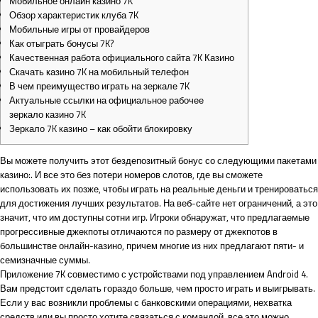
Мобильное онлайн казино 7K
Обзор характеристик клуба 7K
Мобильные игры от провайдеров
Как отыграть бонусы 7K?
Качественная работа официального сайта 7K Казино
Скачать казино 7K на мобильный телефон
В чем преимущество играть на зеркале 7K
Актуальные ссылки на официальное рабочее
зеркало казино 7K
Зеркало 7K казино – как обойти блокировку
Вы можете получить этот бездепозитный бонус со следующими пакетами
казино:. И все это без потери номеров слотов, где вы сможете
использовать их позже, чтобы играть на реальные деньги и тренироваться
для достижения лучших результатов. На веб-сайте нет ограничений, а это
значит, что им доступны сотни игр. Игроки обнаружат, что предлагаемые
прогрессивные джекпоты отличаются по размеру от джекпотов в
большинстве онлайн-казино, причем многие из них предлагают пяти- и
семизначные суммы.
Приложение 7K совместимо с устройствами под управлением Android 4.
Вам предстоит сделать гораздо больше, чем просто играть и выигрывать.
Если у вас возникли проблемы с банковскими операциями, нехватка
средств или вы просто хотите связаться с командой, все это можно