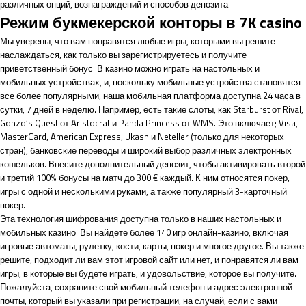
различных опций, вознаграждений и способов депозита.
Режим букмекерской конторы в 7K casino
Мы уверены, что вам понравятся любые игры, которыми вы решите
наслаждаться, как только вы зарегистрируетесь и получите
приветственный бонус. В казино можно играть на настольных и
мобильных устройствах, и, поскольку мобильные устройства становятся
все более популярными, наша мобильная платформа доступна 24 часа в
сутки, 7 дней в неделю. Например, есть такие слоты, как Starburst от Rival,
Gonzo’s Quest от Aristocrat и Panda Princess от WMS. Это включает; Visa,
MasterCard, American Express, Ukash и Neteller (только для некоторых
стран), банковские переводы и широкий выбор различных электронных
кошельков. Внесите дополнительный депозит, чтобы активировать второй
и третий 100% бонусы на матч до 300 € каждый. К ним относятся покер,
игры с одной и несколькими руками, а также популярный 3-карточный
покер.
Эта технология шифрования доступна только в наших настольных и
мобильных казино. Вы найдете более 140 игр онлайн-казино, включая
игровые автоматы, рулетку, кости, карты, покер и многое другое. Вы также
решите, подходит ли вам этот игровой сайт или нет, и понравятся ли вам
игры, в которые вы будете играть, и удовольствие, которое вы получите.
Пожалуйста, сохраните свой мобильный телефон и адрес электронной
почты, который вы указали при регистрации, на случай, если с вами