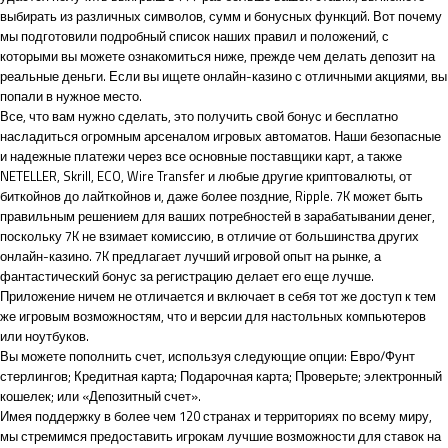
выбирать из различных символов, сумм и бонусных функций. Вот почему
мы подготовили подробный список наших правил и положений, с
которыми вы можете ознакомиться ниже, прежде чем делать депозит на
реальные деньги. Если вы ищете онлайн-казино с отличными акциями, вы
попали в нужное место.
Все, что вам нужно сделать, это получить свой бонус и бесплатно
насладиться огромным арсеналом игровых автоматов. Наши безопасные
и надежные платежи через все основные поставщики карт, а также
NETELLER, Skrill, ECO, Wire Transfer и любые другие криптовалюты, от
биткойнов до лайткойнов и, даже более поздние, Ripple. 7K может быть
правильным решением для ваших потребностей в зарабатывании денег,
поскольку 7K не взимает комиссию, в отличие от большинства других
онлайн-казино. 7K предлагает лучший игровой опыт на рынке, а
фантастический бонус за регистрацию делает его еще лучше.
Приложение ничем не отличается и включает в себя тот же доступ к тем
же игровым возможностям, что и версии для настольных компьютеров
или ноутбуков.
Вы можете пополнить счет, используя следующие опции: Евро/Фунт
стерлингов; Кредитная карта; Подарочная карта; Проверьте; электронный
кошелек; или «Депозитный счет».
Имея поддержку в более чем 120 странах и территориях по всему миру,
мы стремимся предоставить игрокам лучшие возможности для ставок на