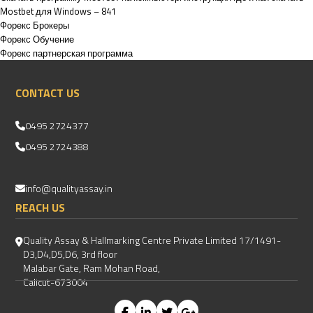
Mostbet для Windows – 841
Форекс Брокеры
Форекс Обучение
Форекс партнерская программа
CONTACT US
0495 2724377
0495 2724388
info@qualityassay.in
REACH US
Quality Assay & Hallmarking Centre Private Limited 17/1491-
D3,D4,D5,D6, 3rd floor
Malabar Gate, Ram Mohan Road,
Calicut-673004