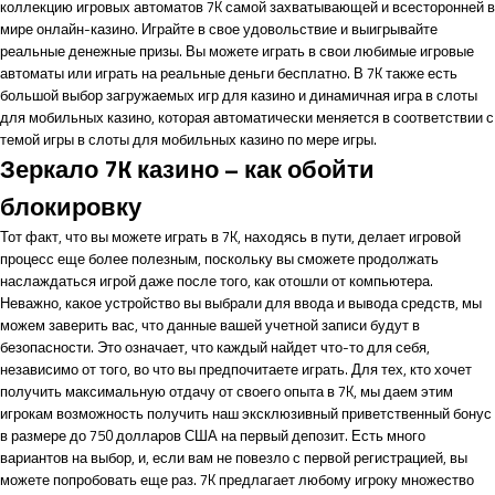
коллекцию игровых автоматов 7K самой захватывающей и всесторонней в
мире онлайн-казино. Играйте в свое удовольствие и выигрывайте
реальные денежные призы. Вы можете играть в свои любимые игровые
автоматы или играть на реальные деньги бесплатно. В 7K также есть
большой выбор загружаемых игр для казино и динамичная игра в слоты
для мобильных казино, которая автоматически меняется в соответствии с
темой игры в слоты для мобильных казино по мере игры.
Зеркало 7K казино – как обойти
блокировку
Тот факт, что вы можете играть в 7K, находясь в пути, делает игровой
процесс еще более полезным, поскольку вы сможете продолжать
наслаждаться игрой даже после того, как отошли от компьютера.
Неважно, какое устройство вы выбрали для ввода и вывода средств, мы
можем заверить вас, что данные вашей учетной записи будут в
безопасности. Это означает, что каждый найдет что-то для себя,
независимо от того, во что вы предпочитаете играть. Для тех, кто хочет
получить максимальную отдачу от своего опыта в 7K, мы даем этим
игрокам возможность получить наш эксклюзивный приветственный бонус
в размере до 750 долларов США на первый депозит. Есть много
вариантов на выбор, и, если вам не повезло с первой регистрацией, вы
можете попробовать еще раз. 7K предлагает любому игроку множество