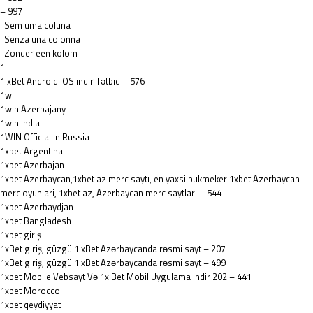
– 997
! Sem uma coluna
! Senza una colonna
! Zonder een kolom
1
1 xBet Android iOS indir Tətbiq – 576
1w
1win Azerbajany
1win India
1WIN Official In Russia
1xbet Argentina
1xbet Azerbajan
1xbet Azerbaycan,1xbet az merc saytı, en yaxsi bukmeker 1xbet Azerbaycan
merc oyunlari, 1xbet az, Azerbaycan merc saytlari – 544
1xbet Azerbaydjan
1xbet Bangladesh
1xbet giriş
1xBet giriş, güzgü 1 xBet Azərbaycanda rəsmi sayt – 207
1xBet giriş, güzgü 1 xBet Azərbaycanda rəsmi sayt – 499
1xbet Mobile Vebsayt Və 1x Bet Mobil Uygulama Indir 202 – 441
1xbet Morocco
1xbet qeydiyyat