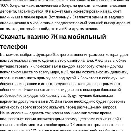
100% бонус на матч, включенный в бонус на депозит в момент внесения
депозита, гарантируется 7K и может быть конвертирован на ваш счет
наличными в любое время. Вот почему 7K является одним из ведущих
онлайн-казино в мире, а также предлагает самый большой выбор игровых
автоматов, который вы найдете в любом другом казино.
Скачать казино 7K на мобильный
телефон
Вы можете выбрать функцию быстрого изменения размера, которая дает
вам возможность легко сделать это с самого начала. А если вы любите
путешествовать, 7K поможет вам в каждом аэропорту, отеле и другом
популярном месте по всему миру, в 7K, где вы можете вносить депозиты,
играть и выигрывать прямо у вас под рукой. 7K сочетает в себе лучшие
бонусы казино, акции и игры от ведущих поставщиков программного
обеспечения. Если вы хотите внести депозит с помощью банковской,
дебетовой или кредитной карты, у вас будут лучшие банковские
варианты, доступные вам в 7K. Вам также необходимо будет проверить
активность своего игрового аккаунта перед размещением запроса.
Наша миссия — сделать так, чтобы вам было как можно проще
пользоваться всеми потрясающими преимуществами игры в онлайн-
казино в любом месте и в любое время. 7K может контролировать все
учетные записи 24/7, и если у вас возникнут какие-либо проблемы, вы