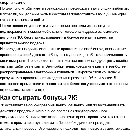
спорт и казино.
Но для того, чтобы иметь возможность предложить вам лучший выбор игр
в отрасли, мы должны быть в состоянии предоставить вам лучшие игры,
которые мы можем найти!
После внесения депозита и выполнения нескольких шагов для
подтверждения номера мобильного телефона и адреса вы сможете
получить 100 бесплатных вращений в бонусе на матч в качестве
приветственного подарка.
Не забудьте получить бесплатные вращения на свой бонус, бесплатные
вращения на свой джекпот и бонусы на депозит, чтобы максимизировать
свой выигрыш. Что касается оплаты, мы принимаем следующие способы
оплаты: дебетовые карты Великобритании, кредитные карты и наиболее
распространенные электронные кошельки. Откройте свой кошелек и
сразу же без проблем внесите депозит в размере 10 € или более. В
настоящее время люди становятся все более искушенными в отношении
игр и самих азартных игр.
Как отыграть бонусы 7K?
7K оставляет за собой право изменять, отменять или приостанавливать
действие предложения в любое время без предварительного
уведомления. В этих играх довольно легко ориентироваться, так как вы
можете просто прыгнуть и играть без необходимости проходить
длительный процесс. Это идеально подходит для новых и существующих