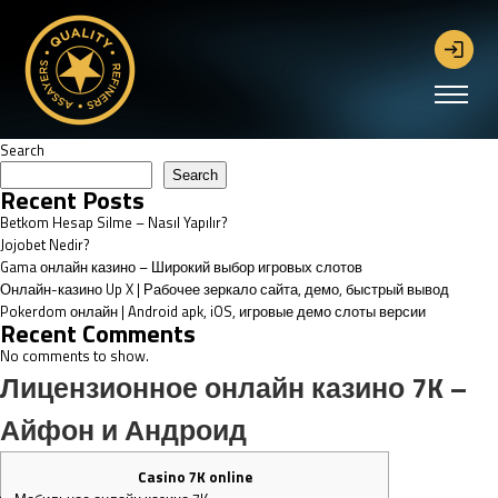
Search
Search
Recent Posts
Betkom Hesap Silme – Nasıl Yapılır?
Jojobet Nedir?
Gama онлайн казино – Широкий выбор игровых слотов
Онлайн-казино Up X | Рабочее зеркало сайта, демо, быстрый вывод
Pokerdom онлайн | Android apk, iOS, игровые демо слоты версии
Recent Comments
No comments to show.
Лицензионное онлайн казино 7K –
Айфон и Андроид
Casino 7K online