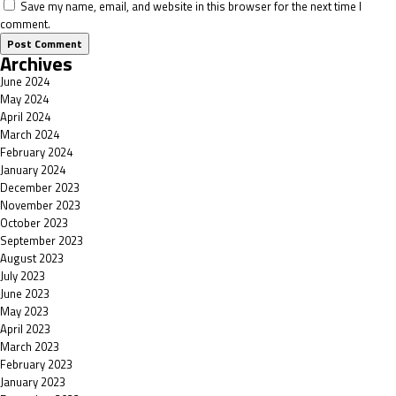
Save my name, email, and website in this browser for the next time I
comment.
Archives
June 2024
May 2024
April 2024
March 2024
February 2024
January 2024
December 2023
November 2023
October 2023
September 2023
August 2023
July 2023
June 2023
May 2023
April 2023
March 2023
February 2023
January 2023