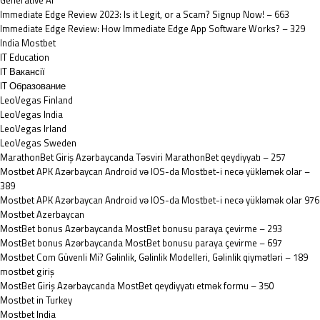
Generative AI
Immediate Edge Review 2023: Is it Legit, or a Scam? Signup Now! – 663
Immediate Edge Review: How Immediate Edge App Software Works? – 329
India Mostbet
IT Education
IT Вакансії
IT Образование
LeoVegas Finland
LeoVegas India
LeoVegas Irland
LeoVegas Sweden
MarathonBet Giriş Azərbaycanda Təsviri MarathonBet qeydiyyatı – 257
Mostbet APK Azərbaycan Android və IOS-da Mostbet-i necə yükləmək olar –
389
Mostbet APK Azərbaycan Android və IOS-da Mostbet-i necə yükləmək olar 976
Mostbet Azerbaycan
MostBet bonus Azərbaycanda MostBet bonusu paraya çevirme – 293
MostBet bonus Azərbaycanda MostBet bonusu paraya çevirme – 697
Mostbet Com Güvenli Mi? Gəlinlik, Gəlinlik Modelleri, Gəlinlik qiymətləri – 189
mostbet giriş
MostBet Giriş Azərbaycanda MostBet qeydiyyatı etmək formu – 350
Mostbet in Turkey
Mostbet India