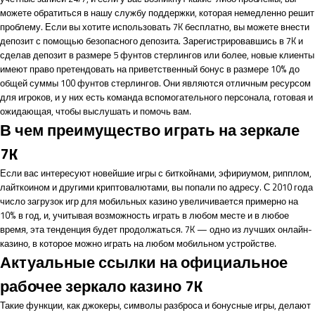
можете обратиться в нашу службу поддержки, которая немедленно решит
проблему. Если вы хотите использовать 7K бесплатно, вы можете внести
депозит с помощью безопасного депозита. Зарегистрировавшись в 7K и
сделав депозит в размере 5 фунтов стерлингов или более, новые клиенты
имеют право претендовать на приветственный бонус в размере 10% до
общей суммы 100 фунтов стерлингов. Они являются отличным ресурсом
для игроков, и у них есть команда вспомогательного персонала, готовая и
ожидающая, чтобы выслушать и помочь вам.
В чем преимущество играть на зеркале
7K
Если вас интересуют новейшие игры с биткойнами, эфириумом, рипплом,
лайткоином и другими криптовалютами, вы попали по адресу. С 2010 года
число загрузок игр для мобильных казино увеличивается примерно на
10% в год, и, учитывая возможность играть в любом месте и в любое
время, эта тенденция будет продолжаться. 7K — одно из лучших онлайн-
казино, в которое можно играть на любом мобильном устройстве.
Актуальные ссылки на официальное
рабочее зеркало казино 7K
Такие функции, как джокеры, символы разброса и бонусные игры, делают