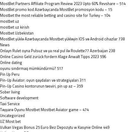
MostBet Partners Affiliate Program Review 2023 Upto 60% Revshare – 514
MostBet promo kod Azərbaycanda MostBet promosyon kodu – 15
Mostbet the most reliable betting and casino site for Turkey – 104
mostbet uz
mostbet uz kirish
Mostbet Uzbekistan
MostBet yüklə Azərbaycanda Mostbet yükləyin IOS və Android cihazlar 738
News
Onlayn Rulet oyna Pulsuz və ya real pul ilə Roulette77 Azerbaijan 238
Online Casino Geld zurück fordern Klage Anwalt Tipps 2023 596
Online dating
oyunu sındırmaq mümkündürmü? 517
Pin Up Peru
Pin-Up Aviator: oyun qaydaları və strategiyaları 311
Pin-Up Casino kontorunun təsviri, pin up az – 359
Sober living
Software development
Taxi Service
Təyyarə Oyunu Mostbet Mostbet Aviator game – 474
Uncategorized
UZ Most bet
Vulkan Vegas Bonus 25 Euro Bez Depozytu w Kasynie Online 449