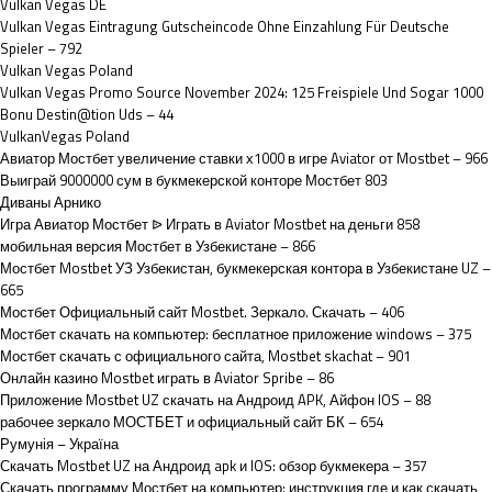
Vulkan Vegas DE
Vulkan Vegas Eintragung Gutscheincode Ohne Einzahlung Für Deutsche
Spieler – 792
Vulkan Vegas Poland
Vulkan Vegas Promo Source November 2024: 125 Freispiele Und Sogar 1000
Bonu Destin@tion Uds – 44
VulkanVegas Poland
Авиатор Мостбет увеличение ставки х1000 в игре Aviator от Mostbet – 966
Выиграй 9000000 сум в букмекерской конторе Мостбет 803
Диваны Арнико
Игра Авиатор Мостбет ᐉ Играть в Aviator Mostbet на деньги 858
мобильная версия Мостбет в Узбекистане – 866
Мостбет Mostbet УЗ Узбекистан, букмекерская контора в Узбекистане UZ –
665
Мостбет Официальный сайт Mostbet. Зеркало. Скачать – 406
Мостбет скачать на компьютер: бесплатное приложение windows – 375
Мостбет скачать с официального сайта, Mostbet skachat – 901
Онлайн казино Mostbet играть в Aviator Spribe – 86
Приложение Mostbet UZ скачать на Андроид APK, Айфон IOS – 88
рабочее зеркало МОСТБЕТ и официальный сайт БК – 654
Румунія – Україна
Скачать Mostbet UZ на Андроид apk и IOS: обзор букмекера – 357
Скачать программу Мостбет на компьютер: инструкция где и как скачать