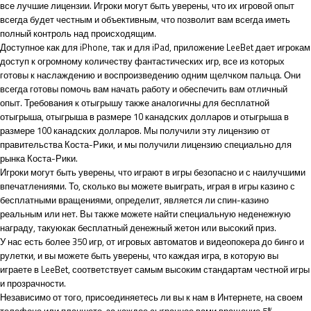
все лучшие лицензии. Игроки могут быть уверены, что их игровой опыт
всегда будет честным и объективным, что позволит вам всегда иметь
полный контроль над происходящим.
Доступное как для iPhone, так и для iPad, приложение LeeBet дает игрокам
доступ к огромному количеству фантастических игр, все из которых
готовы к наслаждению и воспроизведению одним щелчком пальца. Они
всегда готовы помочь вам начать работу и обеспечить вам отличный
опыт. Требования к отыгрышу также аналогичны для бесплатной
отыгрыша, отыгрыша в размере 10 канадских долларов и отыгрыша в
размере 100 канадских долларов. Мы получили эту лицензию от
правительства Коста-Рики, и мы получили лицензию специально для
рынка Коста-Рики.
Игроки могут быть уверены, что играют в игры безопасно и с наилучшими
впечатлениями. То, сколько вы можете выиграть, играя в игры казино с
бесплатными вращениями, определит, является ли спин-казино
реальным или нет. Вы также можете найти специальную неденежную
награду, такуюкак бесплатный денежный жетон или высокий приз.
У нас есть более 350 игр, от игровых автоматов и видеопокера до бинго и
рулетки, и вы можете быть уверены, что каждая игра, в которую вы
играете в LeeBet, соответствует самым высоким стандартам честной игры
и прозрачности.
Независимо от того, присоединяетесь ли вы к нам в Интернете, на своем