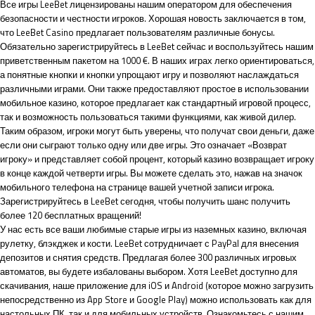
Все игры LeeBet лицензированы нашим оператором для обеспечения
безопасности и честности игроков. Хорошая новость заключается в том,
что LeeBet Casino предлагает пользователям различные бонусы.
Обязательно зарегистрируйтесь в LeeBet сейчас и воспользуйтесь нашим
приветственным пакетом на 1000 €. В наших играх легко ориентироваться,
а понятные кнопки и кнопки упрощают игру и позволяют наслаждаться
различными играми. Они также предоставляют простое в использовании
мобильное казино, которое предлагает как стандартный игровой процесс,
так и возможность пользоваться такими функциями, как живой дилер.
Таким образом, игроки могут быть уверены, что получат свои деньги, даже
если они сыграют только одну или две игры. Это означает «Возврат
игроку» и представляет собой процент, который казино возвращает игроку
в конце каждой четверти игры. Вы можете сделать это, нажав на значок
мобильного телефона на странице вашей учетной записи игрока.
Зарегистрируйтесь в LeeBet сегодня, чтобы получить шанс получить
более 120 бесплатных вращений!
У нас есть все ваши любимые старые игры из наземных казино, включая
рулетку, блэкджек и кости. LeeBet сотрудничает с PayPal для внесения
депозитов и снятия средств. Предлагая более 300 различных игровых
автоматов, вы будете избалованы выбором. Хотя LeeBet доступно для
скачивания, наше приложение для iOS и Android (которое можно загрузить
непосредственно из App Store и Google Play) можно использовать как для
настольных ПК, так и для мобильных устройств. Ознакомьтесь с нашим