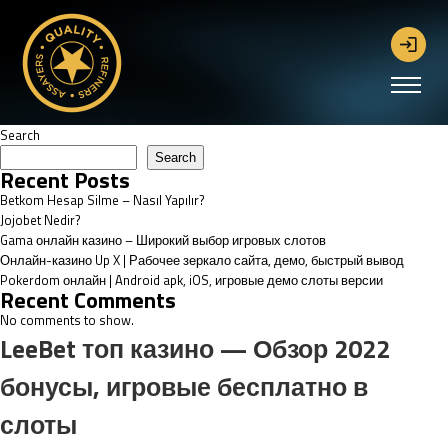
Search
Search
Recent Posts
Betkom Hesap Silme – Nasıl Yapılır?
Jojobet Nedir?
Gama онлайн казино – Широкий выбор игровых слотов
Онлайн-казино Up X | Рабочее зеркало сайта, демо, быстрый вывод
Pokerdom онлайн | Android apk, iOS, игровые демо слоты версии
Recent Comments
No comments to show.
LeeBet топ казино — Обзор 2022
бонусы, игровые бесплатно в
слоты