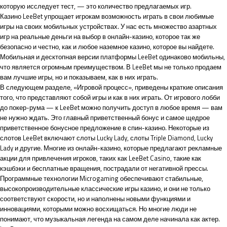
которую исследует тест, — это количество предлагаемых игр.
Казино LeeBet упрощает игрокам возможность играть в свои любимые
игры на своих мобильных устройствах. У нас есть множество азартных
игр на реальные деньги на выбор в онлайн-казино, которое так же
безопасно и честно, как и любое наземное казино, которое вы найдете.
Мобильная и десктопная версии платформы LeeBet одинаково мобильны,
что является огромным преимуществом. В LeeBet мы не только продаем
вам лучшие игры, но и показываем, как в них играть.
В следующем разделе, «Игровой процесс», приведены краткие описания
того, что представляют собой игры и как в них играть. От игрового лобби
до покер-рума — к LeeBet можно получить доступ в любое время — вам
не нужно ждать. Это главный приветственный бонус и самое щедрое
приветственное бонусное предложение в спин-казино. Некоторые из
слотов LeeBet включают слоты Lucky Lady, слоты Triple Diamond, Lucky
Lady и другие. Многие из онлайн-казино, которые предлагают рекламные
акции для привлечения игроков, таких как LeeBet Casino, такие как
кэшбэки и бесплатные вращения, пострадали от негативной прессы.
Программные технологии Microgaming обеспечивают стабильные,
высокопроизводительные классические игры казино, и они не только
соответствуют скорости, но и наполнены новыми функциями и
инновациями, которыми можно восхищаться. Но многие люди не
понимают, что музыкальная легенда на самом деле начинала как актер.