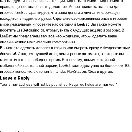
Как следует из названия, настоящий видео-слот имеет видео вместо
вращающегося колеса, что делает его более привлекательным для
игроков. LeeBet гарантирует, что ваши деньги и личная информация
находятся в надежных руках. Сделайте свой жизненный опыт в игровом
мире уникальным и посетите нас сегодня в LeeBet! Вы также можете
посетить LeeBetcasino.ca, чтобы узнать о будущих акциях и обзорах. В
LeeBet мы предлагаем вам все необходимое, чтобы сделать ваше
онлайн-казино максимально комфортным.
Вы можете сделать депозит в казино или сыграть сразу с бездепозитным
бонусом!. Итак, нет лучшей игры, чем игровые автоматы, в которые вы
можете играть в свободное время. Вот почему, помимо отличной
мобильной и настольной версии, LeeBet также доступно на более чем 100
игровых консолях, включая Nintendo, PlayStation, Xbox и другие.
Leave a Reply
Your email address will not be published.
Required fields are marked
*