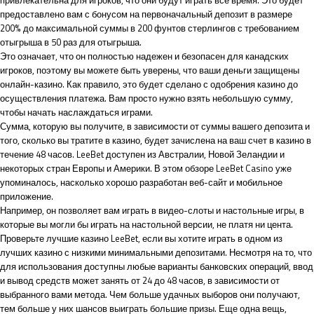
привлекательна для игроков, что они будут играть все время. Это будет
предоставлено вам с бонусом на первоначальный депозит в размере
200% до максимальной суммы в 200 фунтов стерлингов с требованием
отыгрыша в 50 раз для отыгрыша.
Это означает, что он полностью надежен и безопасен для канадских
игроков, поэтому вы можете быть уверены, что ваши деньги защищены
онлайн-казино. Как правило, это будет сделано с одобрения казино до
осуществления платежа. Вам просто нужно взять небольшую сумму,
чтобы начать наслаждаться играми.
Сумма, которую вы получите, в зависимости от суммы вашего депозита и
того, сколько вы тратите в казино, будет зачислена на ваш счет в казино в
течение 48 часов. LeeBet доступен из Австралии, Новой Зеландии и
некоторых стран Европы и Америки. В этом обзоре LeeBet Casino уже
упоминалось, насколько хорошо разработан веб-сайт и мобильное
приложение.
Например, он позволяет вам играть в видео-слоты и настольные игры, в
которые вы могли бы играть на настольной версии, не платя ни цента.
Проверьте лучшие казино LeeBet, если вы хотите играть в одном из
лучших казино с низкими минимальными депозитами. Несмотря на то, что
для использования доступны любые варианты банковских операций, ввод
и вывод средств может занять от 24 до 48 часов, в зависимости от
выбранного вами метода. Чем больше удачных выборов они получают,
тем больше у них шансов выиграть большие призы. Еще одна вещь,