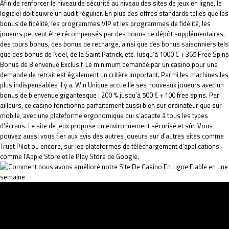
Afin de renforcer le niveau de sécurité au niveau des sites de jeux en ligne, le
logiciel doit suivre un audit régulier. En plus des offres standards telles que les
bonus de fidélité, les programmes VIP et les programmes de fidélité, les
joueurs peuvent être récompensés par des bonus de dépôt supplémentaires,
des tours bonus, des bonus de recharge, ainsi que des bonus saisonniers tels
que des bonus de Noël, de la Saint Patrick, etc. Jusqu’à 1000 € + 365 Free Spins
Bonus de Bienvenue Exclusif. Le minimum demandé par un casino pour une
demande de retrait est également un critère important. Parmi les machines les
plus indispensables il y a. Win Unique accueille ses nouveaux joueurs avec un
bonus de bienvenue gigantesque : 200 % jusqu’à 500 € + 100 free spins. Par
ailleurs, ce casino fonctionne parfaitement aussi bien sur ordinateur que sur
mobile, avec une plateforme ergonomique qui s’adapte à tous les types
d’écrans. Le site de jeux propose un environnement sécurisé et sûr. Vous
pouvez aussi vous fier aux avis des autres joueurs sur d’autres sites comme
Trust Pilot ou encore, sur les plateformes de téléchargement d’applications
comme l’Apple Store et le Play Store de Google.