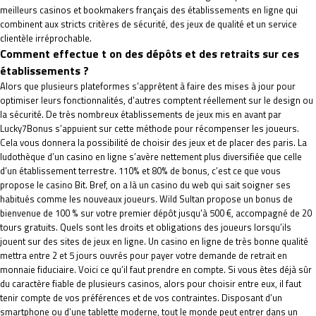
meilleurs casinos et bookmakers français des établissements en ligne qui
combinent aux stricts critères de sécurité, des jeux de qualité et un service
clientèle irréprochable.
Comment effectue t on des dépôts et des retraits sur ces
établissements ?
Alors que plusieurs plateformes s’apprêtent à faire des mises à jour pour
optimiser leurs fonctionnalités, d’autres comptent réellement sur le design ou
la sécurité. De très nombreux établissements de jeux mis en avant par
Lucky7Bonus s’appuient sur cette méthode pour récompenser les joueurs.
Cela vous donnera la possibilité de choisir des jeux et de placer des paris. La
ludothèque d’un casino en ligne s’avère nettement plus diversifiée que celle
d’un établissement terrestre. 110% et 80% de bonus, c’est ce que vous
propose le casino Bit. Bref, on a là un casino du web qui sait soigner ses
habitués comme les nouveaux joueurs. Wild Sultan propose un bonus de
bienvenue de 100 % sur votre premier dépôt jusqu’à 500 €, accompagné de 20
tours gratuits. Quels sont les droits et obligations des joueurs lorsqu’ils
jouent sur des sites de jeux en ligne. Un casino en ligne de très bonne qualité
mettra entre 2 et 5 jours ouvrés pour payer votre demande de retrait en
monnaie fiduciaire. Voici ce qu’il faut prendre en compte. Si vous êtes déjà sûr
du caractère fiable de plusieurs casinos, alors pour choisir entre eux, il faut
tenir compte de vos préférences et de vos contraintes. Disposant d’un
smartphone ou d’une tablette moderne, tout le monde peut entrer dans un