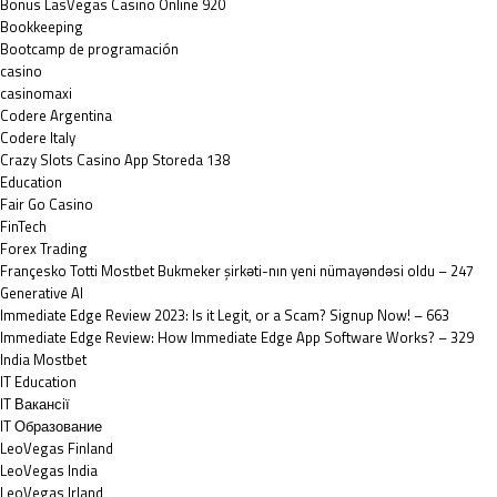
Bonus LasVegas Casino Online 920
Bookkeeping
Bootcamp de programación
casino
casinomaxi
Codere Argentina
Codere Italy
‎Crazy Slots Casino App Storeda 138
Education
Fair Go Casino
FinTech
Forex Trading
Françesko Totti Mostbet Bukmeker şirkəti-nın yeni nümayəndəsi oldu – 247
Generative AI
Immediate Edge Review 2023: Is it Legit, or a Scam? Signup Now! – 663
Immediate Edge Review: How Immediate Edge App Software Works? – 329
India Mostbet
IT Education
IT Вакансії
IT Образование
LeoVegas Finland
LeoVegas India
LeoVegas Irland