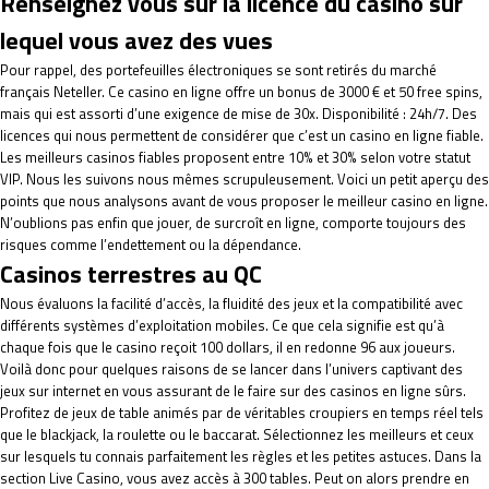
Renseignez vous sur la licence du casino sur
lequel vous avez des vues
Pour rappel, des portefeuilles électroniques se sont retirés du marché
français Neteller. Ce casino en ligne offre un bonus de 3000 € et 50 free spins,
mais qui est assorti d’une exigence de mise de 30x. Disponibilité : 24h/7. Des
licences qui nous permettent de considérer que c’est un casino en ligne fiable.
Les meilleurs casinos fiables proposent entre 10% et 30% selon votre statut
VIP. Nous les suivons nous mêmes scrupuleusement. Voici un petit aperçu des
points que nous analysons avant de vous proposer le meilleur casino en ligne.
N’oublions pas enfin que jouer, de surcroît en ligne, comporte toujours des
risques comme l’endettement ou la dépendance.
Casinos terrestres au QC
Nous évaluons la facilité d’accès, la fluidité des jeux et la compatibilité avec
différents systèmes d’exploitation mobiles. Ce que cela signifie est qu’à
chaque fois que le casino reçoit 100 dollars, il en redonne 96 aux joueurs.
Voilà donc pour quelques raisons de se lancer dans l’univers captivant des
jeux sur internet en vous assurant de le faire sur des casinos en ligne sûrs.
Profitez de jeux de table animés par de véritables croupiers en temps réel tels
que le blackjack, la roulette ou le baccarat. Sélectionnez les meilleurs et ceux
sur lesquels tu connais parfaitement les règles et les petites astuces. Dans la
section Live Casino, vous avez accès à 300 tables. Peut on alors prendre en