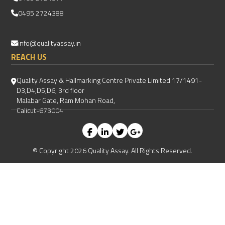
0495 2724388
info@qualityassay.in
REACH US
Quality Assay & Hallmarking Centre Private Limited 17/1491-
D3,D4,D5,D6, 3rd floor
Malabar Gate, Ram Mohan Road,
Calicut-673004
© Copyright 2026 Quality Assay. All Rights Reserved.