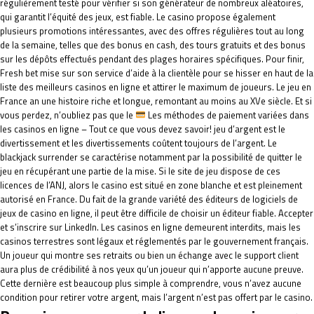
régulièrement testé pour vérifier si son générateur de nombreux aléatoires,
qui garantit l’équité des jeux, est fiable. Le casino propose également
plusieurs promotions intéressantes, avec des offres régulières tout au long
de la semaine, telles que des bonus en cash, des tours gratuits et des bonus
sur les dépôts effectués pendant des plages horaires spécifiques. Pour finir,
Fresh bet mise sur son service d’aide à la clientèle pour se hisser en haut de la
liste des meilleurs casinos en ligne et attirer le maximum de joueurs. Le jeu en
France an une histoire riche et longue, remontant au moins au XVe siècle. Et si
vous perdez, n’oubliez pas que le
Les méthodes de paiement variées dans
les casinos en ligne – Tout ce que vous devez savoir!
jeu d’argent est le
divertissement et les divertissements coûtent toujours de l’argent. Le
blackjack surrender se caractérise notamment par la possibilité de quitter le
jeu en récupérant une partie de la mise. Si le site de jeu dispose de ces
licences de l’ANJ, alors le casino est situé en zone blanche et est pleinement
autorisé en France. Du fait de la grande variété des éditeurs de logiciels de
jeux de casino en ligne, il peut être difficile de choisir un éditeur fiable. Accepter
et s’inscrire sur LinkedIn. Les casinos en ligne demeurent interdits, mais les
casinos terrestres sont légaux et réglementés par le gouvernement français.
Un joueur qui montre ses retraits ou bien un échange avec le support client
aura plus de crédibilité à nos yeux qu’un joueur qui n’apporte aucune preuve.
Cette dernière est beaucoup plus simple à comprendre, vous n’avez aucune
condition pour retirer votre argent, mais l’argent n’est pas offert par le casino.