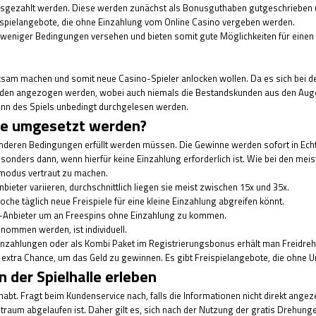
t ausgezahlt werden. Diese werden zunächst als Bonusguthaben gutgeschrieben
eispielangebote, die ohne Einzahlung vom Online Casino vergeben werden.
h weniger Bedingungen versehen und bieten somit gute Möglichkeiten für einen 
fmerksam machen und somit neue Casino-Spieler anlocken wollen. Da es sich bei
den angezogen werden, wobei auch niemals die Bestandskunden aus den Augen
inn des Spiels unbedingt durchgelesen werden.
nne umgesetzt werden?
onderen Bedingungen erfüllt werden müssen. Die Gewinne werden sofort in Echtg
sonders dann, wenn hierfür keine Einzahlung erforderlich ist. Wie bei den mei
ldmodus vertraut zu machen.
ter variieren, durchschnittlich liegen sie meist zwischen 15x und 35x.
he täglich neue Freispiele für eine kleine Einzahlung abgreifen könnt.
iel-Anbieter um an Freespins ohne Einzahlung zu kommen.
nommen werden, ist individuell.
r Einzahlungen oder als Kombi Paket im Registrierungsbonus erhält man Freidr
ne extra Chance, um das Geld zu gewinnen. Es gibt Freispielangebote, die oh
n der Spielhalle erleben
habt. Fragt beim Kundenservice nach, falls die Informationen nicht direkt angez
itraum abgelaufen ist. Daher gilt es, sich nach der Nutzung der gratis Drehun