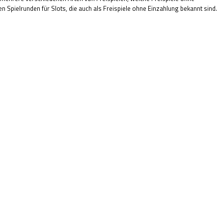
 Spielrunden für Slots, die auch als Freispiele ohne Einzahlung bekannt sind.