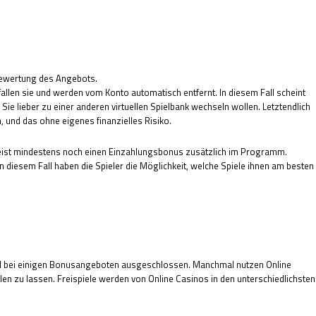
 Bewertung des Angebots.
rfallen sie und werden vom Konto automatisch entfernt. In diesem Fall scheint
ie lieber zu einer anderen virtuellen Spielbank wechseln wollen. Letztendlich
, und das ohne eigenes finanzielles Risiko.
n meist mindestens noch einen Einzahlungsbonus zusätzlich im Programm.
iesem Fall haben die Spieler die Möglichkeit, welche Spiele ihnen am besten
krill bei einigen Bonusangeboten ausgeschlossen. Manchmal nutzen Online
n zu lassen. Freispiele werden von Online Casinos in den unterschiedlichsten