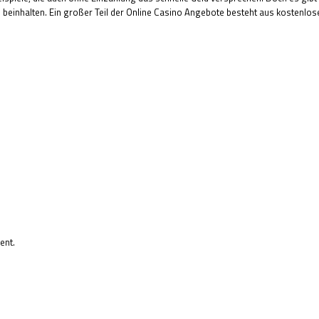
einhalten. Ein großer Teil der Online Casino Angebote besteht aus kostenlosen
ent.