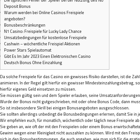
Die typischen Fehler der Spieler bei der Nutzung des No
Deposit Bonus
Warum werden bei Online Casinos Freispiele
angeboten?
Bonusbeschränkungen
N1 Casino: Freispiele für Lucky Lady Chance
Umsatzbedingungen für kostenlose Freispiele
Cashwin – wöchentliche Freispiel Aktionen
Power Stars Spielautomat
Gibt Es Im Jahr 2023 Einen Elektronischen Casino
Deutsch Bonus Ohne Einzahlung
Da solche Freispiele für das Casino ein gewisses Risiko darstellen, ist die Z
animieren. In der Regel gilt hierfür ein gewisser Mindesteinzahlungsbetrag, s
hierfür eigenes Geld einsetzen zu müssen.
Sie müssen gültig sein und dem Spieler erlauben, seine Umsatzanforderungen 
Wurde der Bonus nicht gutgeschrieben, mit oder ohne Bonus Code, dann muss
So ist insbesondere Skrill bei einigen Bonusangeboten ausgeschlossen.
Sie sollten allerdings unbedingt die Bonusbedingungen erlernen, damit Sie in j
Wir empfehlen euch, für monatlich, wöchentlich oder täglich neue Freispiele ab
Sie geben an, wie oft der mit den Freispielen oder einem Bonus erwirtschafte
Gewinn wegen einer Kleinigkeit nicht auszahlen zu können. Wird mit den Freisp
sich in den Bonusbestimmungen, die auch angeben, wie man sich für die grati