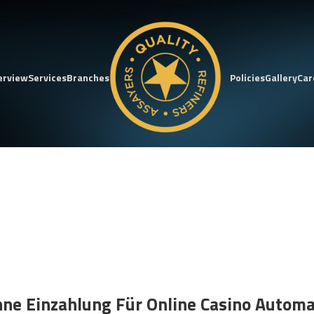
erview
Services
Branches
Policies
Gallery
Car
e Einzahlung Für Online Casino Automa