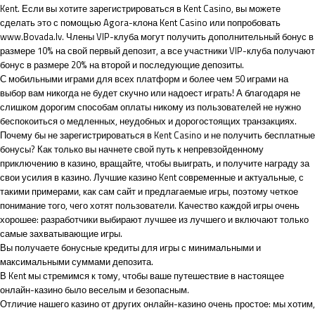
Kent. Если вы хотите зарегистрироваться в Kent Casino, вы можете
сделать это с помощью Agora-клона Kent Casino или попробовать
www.Bovada.lv. Члены VIP-клуба могут получить дополнительный бонус в
размере 10% на свой первый депозит, а все участники VIP-клуба получают
бонус в размере 20% на второй и последующие депозиты.
С мобильными играми для всех платформ и более чем 50 играми на
выбор вам никогда не будет скучно или надоест играть! А благодаря не
слишком дорогим способам оплаты никому из пользователей не нужно
беспокоиться о медленных, неудобных и дорогостоящих транзакциях.
Почему бы не зарегистрироваться в Kent Casino и не получить бесплатные
бонусы? Как только вы начнете свой путь к непревзойденному
приключению в казино, вращайте, чтобы выиграть, и получите награду за
свои усилия в казино. Лучшие казино Kent современные и актуальные, с
такими примерами, как сам сайт и предлагаемые игры, поэтому четкое
понимание того, чего хотят пользователи. Качество каждой игры очень
хорошее: разработчики выбирают лучшее из лучшего и включают только
самые захватывающие игры.
Вы получаете бонусные кредиты для игры с минимальными и
максимальными суммами депозита.
В Kent мы стремимся к тому, чтобы ваше путешествие в настоящее
онлайн-казино было веселым и безопасным.
Отличие нашего казино от других онлайн-казино очень простое: мы хотим,