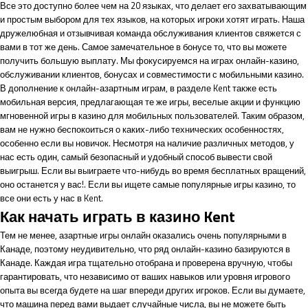
Все это доступно более чем на 20 языках, что делает его захватывающим
и простым выбором для тех языков, на которых игроки хотят играть. Наша
дружелюбная и отзывчивая команда обслуживания клиентов свяжется с
вами в тот же день. Самое замечательное в бонусе то, что вы можете
получить большую выплату. Мы фокусируемся на играх онлайн-казино,
обслуживании клиентов, бонусах и совместимости с мобильными казино.
В дополнение к онлайн-азартным играм, в разделе Kent также есть
мобильная версия, предлагающая те же игры, веселые акции и функцию
мгновенной игры в казино для мобильных пользователей. Таким образом,
вам не нужно беспокоиться о каких-либо технических особенностях,
особенно если вы новичок. Несмотря на наличие различных методов, у
нас есть один, самый безопасный и удобный способ вывести свой
выигрыш. Если вы выиграете что-нибудь во время бесплатных вращений,
оно останется у вас!. Если вы ищете самые популярные игры казино, то
все они есть у нас в Kent.
Как начать играть в казино Kent
Тем не менее, азартные игры онлайн оказались очень популярными в
Канаде, поэтому неудивительно, что ряд онлайн-казино базируются в
Канаде. Каждая игра тщательно отобрана и проверена вручную, чтобы
гарантировать, что независимо от ваших навыков или уровня игрового
опыта вы всегда будете на шаг впереди других игроков. Если вы думаете,
что машина перед вами выдает случайные числа, вы не можете быть