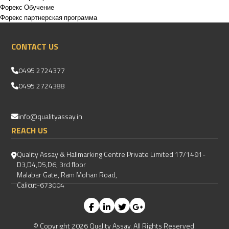
Форекс Обучение
Форекс партнерская программа
CONTACT US
0495 2724377
0495 2724388
info@qualityassay.in
REACH US
Quality Assay & Hallmarking Centre Private Limited 17/1491-
D3,D4,D5,D6, 3rd floor
Malabar Gate, Ram Mohan Road,
Calicut-673004
© Copyright 2026 Quality Assay. All Rights Reserved.