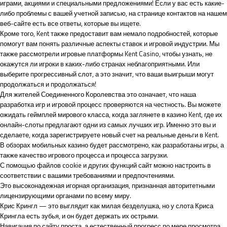
играми, акциями и специальными предложениями! Если у вас есть какие-
либо проблемы с вашей учетной записью, на странице контактов на нашем
веб-сайте есть все ответы, которые вы ищете.
Кроме того, Kent также предоставит вам немало подробностей, которые
помогут вам понять различные аспекты ставок и игровой индустрии. Мы
также рассмотрели игровые платформы Kent Casino, чтобы узнать, не
окажутся ли игроки в каких-либо странах неблагоприятными. Или
выберите прогрессивный слот, а это значит, что ваши выигрыши могут
продолжаться и продолжаться!
Для жителей Соединенного Королевства это означает, что наша
разработка игр и игровой процесс проверяются на честность. Вы можете
ожидать геймплей мирового класса, когда заглянете в казино Kent, где их
онлайн-слоты предлагают одни из самых лучших игр. Именно это вы и
сделаете, когда зарегистрируете новый счет на реальные деньги в Kent.
В обзорах мобильных казино будет рассмотрено, как разработаны игры, а
также качество игрового процесса и процесса загрузки.
С помощью файлов cookie и других функций сайт можно настроить в
соответствии с вашими требованиями и предпочтениями.
Это высоконадежная игорная организация, признанная авторитетными
лицензирующими органами по всему миру.
Крис Крингл — это выглядит как милая безделушка, но у слота Криса
Крингла есть зубья, и он будет держать их острыми.
Навигация по сайту проста, а естественный прогресс по мере просмотра