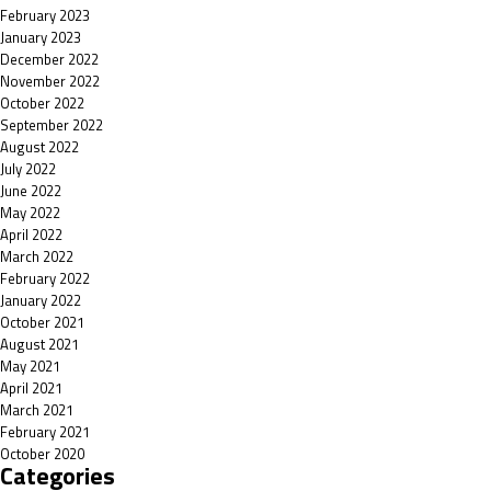
February 2023
January 2023
December 2022
November 2022
October 2022
September 2022
August 2022
July 2022
June 2022
May 2022
April 2022
March 2022
February 2022
January 2022
October 2021
August 2021
May 2021
April 2021
March 2021
February 2021
October 2020
Categories