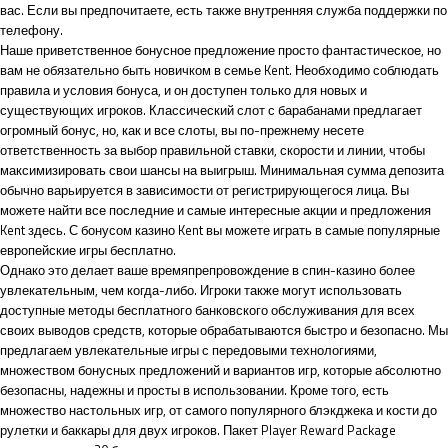
вас. Если вы предпочитаете, есть также внутренняя служба поддержки по
телефону.
Наше приветственное бонусное предложение просто фантастическое, но
вам не обязательно быть новичком в семье Kent. Необходимо соблюдать
правила и условия бонуса, и он доступен только для новых и
существующих игроков. Классический слот с барабанами предлагает
огромный бонус, но, как и все слоты, вы по-прежнему несете
ответственность за выбор правильной ставки, скорости и линии, чтобы
максимизировать свои шансы на выигрыш. Минимальная сумма депозита
обычно варьируется в зависимости от регистрирующегося лица. Вы
можете найти все последние и самые интересные акции и предложения
Kent здесь. С бонусом казино Kent вы можете играть в самые популярные
европейские игры бесплатно.
Однако это делает ваше времяпрепровождение в спин-казино более
увлекательным, чем когда-либо. Игроки также могут использовать
доступные методы бесплатного банковского обслуживания для всех
своих выводов средств, которые обрабатываются быстро и безопасно. Мы
предлагаем увлекательные игры с передовыми технологиями,
множеством бонусных предложений и вариантов игр, которые абсолютно
безопасны, надежны и просты в использовании. Кроме того, есть
множество настольных игр, от самого популярного блэкджека и кости до
рулетки и баккары для двух игроков. Пакет Player Reward Package