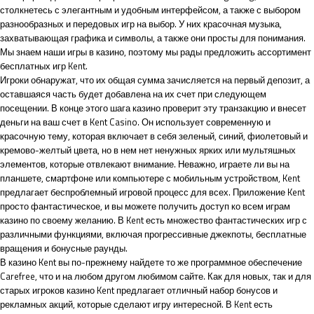
столкнетесь с элегантным и удобным интерфейсом, а также с выбором
разнообразных и передовых игр на выбор. У них красочная музыка,
захватывающая графика и символы, а также они просты для понимания.
Мы знаем наши игры в казино, поэтому мы рады предложить ассортимент
бесплатных игр Kent.
Игроки обнаружат, что их общая сумма зачисляется на первый депозит, а
оставшаяся часть будет добавлена ​​на их счет при следующем
посещении. В конце этого шага казино проверит эту транзакцию и внесет
деньги на ваш счет в Kent Casino. Он использует современную и
красочную тему, которая включает в себя зеленый, синий, фиолетовый и
кремово-желтый цвета, но в нем нет ненужных ярких или мультяшных
элементов, которые отвлекают внимание. Неважно, играете ли вы на
планшете, смартфоне или компьютере с мобильным устройством, Kent
предлагает беспроблемный игровой процесс для всех. Приложение Kent
просто фантастическое, и вы можете получить доступ ко всем играм
казино по своему желанию. В Kent есть множество фантастических игр с
различными функциями, включая прогрессивные джекпоты, бесплатные
вращения и бонусные раунды.
В казино Kent вы по-прежнему найдете то же программное обеспечение
Carefree, что и на любом другом любимом сайте. Как для новых, так и для
старых игроков казино Kent предлагает отличный набор бонусов и
рекламных акций, которые сделают игру интересной. В Kent есть