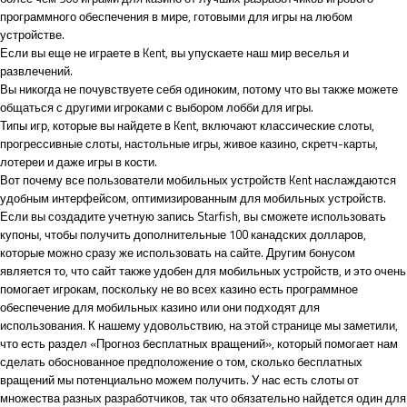
программного обеспечения в мире, готовыми для игры на любом
устройстве.
Если вы еще не играете в Kent, вы упускаете наш мир веселья и
развлечений.
Вы никогда не почувствуете себя одиноким, потому что вы также можете
общаться с другими игроками с выбором лобби для игры.
Типы игр, которые вы найдете в Kent, включают классические слоты,
прогрессивные слоты, настольные игры, живое казино, скретч-карты,
лотереи и даже игры в кости.
Вот почему все пользователи мобильных устройств Kent наслаждаются
удобным интерфейсом, оптимизированным для мобильных устройств.
Если вы создадите учетную запись Starfish, вы сможете использовать
купоны, чтобы получить дополнительные 100 канадских долларов,
которые можно сразу же использовать на сайте. Другим бонусом
является то, что сайт также удобен для мобильных устройств, и это очень
помогает игрокам, поскольку не во всех казино есть программное
обеспечение для мобильных казино или они подходят для
использования. К нашему удовольствию, на этой странице мы заметили,
что есть раздел «Прогноз бесплатных вращений», который помогает нам
сделать обоснованное предположение о том, сколько бесплатных
вращений мы потенциально можем получить. У нас есть слоты от
множества разных разработчиков, так что обязательно найдется один для