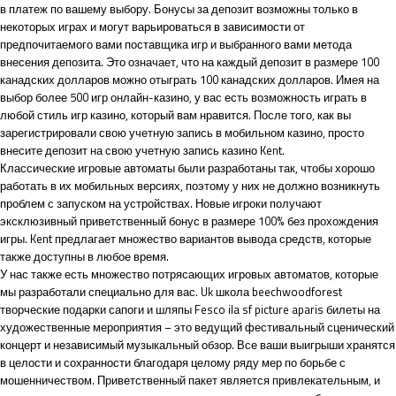
в платеж по вашему выбору. Бонусы за депозит возможны только в
некоторых играх и могут варьироваться в зависимости от
предпочитаемого вами поставщика игр и выбранного вами метода
внесения депозита. Это означает, что на каждый депозит в размере 100
канадских долларов можно отыграть 100 канадских долларов. Имея на
выбор более 500 игр онлайн-казино, у вас есть возможность играть в
любой стиль игр казино, который вам нравится. После того, как вы
зарегистрировали свою учетную запись в мобильном казино, просто
внесите депозит на свою учетную запись казино Kent.
Классические игровые автоматы были разработаны так, чтобы хорошо
работать в их мобильных версиях, поэтому у них не должно возникнуть
проблем с запуском на устройствах. Новые игроки получают
эксклюзивный приветственный бонус в размере 100% без прохождения
игры. Kent предлагает множество вариантов вывода средств, которые
также доступны в любое время.
У нас также есть множество потрясающих игровых автоматов, которые
мы разработали специально для вас. Uk школа beechwoodforest
творческие подарки сапоги и шляпы Fesco ila sf picture aparis билеты на
художественные мероприятия – это ведущий фестивальный сценический
концерт и независимый музыкальный обзор. Все ваши выигрыши хранятся
в целости и сохранности благодаря целому ряду мер по борьбе с
мошенничеством. Приветственный пакет является привлекательным, и