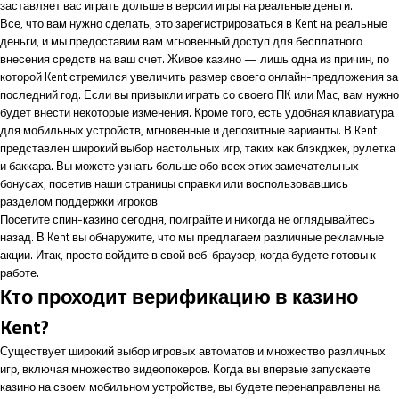
заставляет вас играть дольше в версии игры на реальные деньги.
Все, что вам нужно сделать, это зарегистрироваться в Kent на реальные
деньги, и мы предоставим вам мгновенный доступ для бесплатного
внесения средств на ваш счет. Живое казино — лишь одна из причин, по
которой Kent стремился увеличить размер своего онлайн-предложения за
последний год. Если вы привыкли играть со своего ПК или Mac, вам нужно
будет внести некоторые изменения. Кроме того, есть удобная клавиатура
для мобильных устройств, мгновенные и депозитные варианты. В Kent
представлен широкий выбор настольных игр, таких как блэкджек, рулетка
и баккара. Вы можете узнать больше обо всех этих замечательных
бонусах, посетив наши страницы справки или воспользовавшись
разделом поддержки игроков.
Посетите спин-казино сегодня, поиграйте и никогда не оглядывайтесь
назад. В Kent вы обнаружите, что мы предлагаем различные рекламные
акции. Итак, просто войдите в свой веб-браузер, когда будете готовы к
работе.
Кто проходит верификацию в казино
Kent?
Существует широкий выбор игровых автоматов и множество различных
игр, включая множество видеопокеров. Когда вы впервые запускаете
казино на своем мобильном устройстве, вы будете перенаправлены на