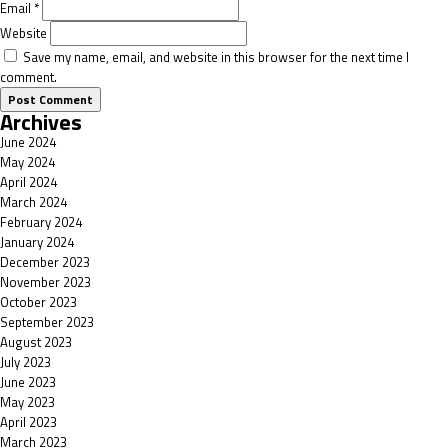
Email
*
Website
Save my name, email, and website in this browser for the next time I
comment.
Archives
June 2024
May 2024
April 2024
March 2024
February 2024
January 2024
December 2023
November 2023
October 2023
September 2023
August 2023
July 2023
June 2023
May 2023
April 2023
March 2023