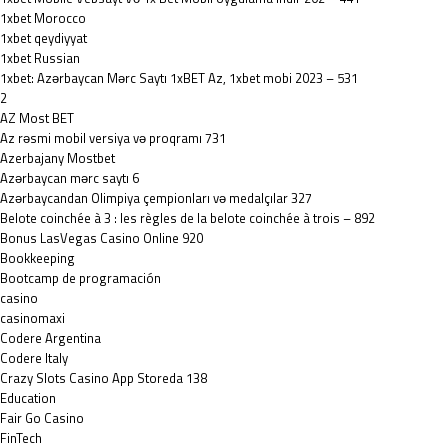
1xbet Morocco
1xbet qeydiyyat
1xbet Russian
1xbet: Azərbaycan Mərc Saytı 1xBET Az, 1xbet mobi 2023 – 531
2
AZ Most BET
Az rəsmi mobil versiya və proqramı 731
Azerbajany Mostbet
Azərbaycan mərc saytı 6
Azərbaycandan Olimpiya çempionları və medalçılar 327
Belote coinchée à 3 : les règles de la belote coinchée à trois – 892
Bonus LasVegas Casino Online 920
Bookkeeping
Bootcamp de programación
casino
casinomaxi
Codere Argentina
Codere Italy
‎Crazy Slots Casino App Storeda 138
Education
Fair Go Casino
FinTech