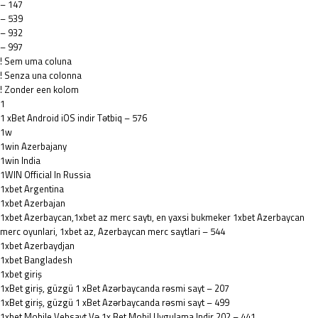
– 147
– 539
– 932
– 997
! Sem uma coluna
! Senza una colonna
! Zonder een kolom
1
1 xBet Android iOS indir Tətbiq – 576
1w
1win Azerbajany
1win India
1WIN Official In Russia
1xbet Argentina
1xbet Azerbajan
1xbet Azerbaycan,1xbet az merc saytı, en yaxsi bukmeker 1xbet Azerbaycan
merc oyunlari, 1xbet az, Azerbaycan merc saytlari – 544
1xbet Azerbaydjan
1xbet Bangladesh
1xbet giriş
1xBet giriş, güzgü 1 xBet Azərbaycanda rəsmi sayt – 207
1xBet giriş, güzgü 1 xBet Azərbaycanda rəsmi sayt – 499
1xbet Mobile Vebsayt Və 1x Bet Mobil Uygulama Indir 202 – 441