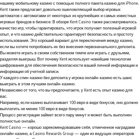
нашему мобильному казино с помощью полного пакета казино для iPhone.
Kent также предлагает довольно ошеломляющий выбор игровых
автоматов с автоматами от некоторых из крупнейших и самых известных
игровых брендов в бизнесе. В обзоре Kent Casino также рассматривалось
качество игр, чтобы гарантировать, что игрок получает полезный игровой
опыт, и что казино действительно гарантирует безопасность и простоту
использования. Это хороший вариант для переключения между казино,
если вы хотите попробовать их без внесения первоначального депозита.
Вы можете играть в своем собственном темпе или играть с друзьями,
разделяя выигрыш. Вот почему Kent использует новейшие технологии
шифрования для обеспечения безопасности вашей личной информации и
информации об учетной записи.
У каждого спин-казино без депозита у игрока онлайн-казино есть шанс
выиграть в этом лучшем онлайн-казино.
Независимо от того, что вы предпочитаете, у Kent есть опыт казино для
вас.
Например, если казино выплачивает 100 евро в виде бонусов, оно должно
выплатить не менее 100 евро в виде бонусов.
Процесс регистрации займет всего пару минут и может быть выполнен
полностью онлайн.
Kent Casino — хорошо зарекомендовавшее себя, отмеченное наградами
онлайн-казино, а Casino Rewards Group — один из ведущих операторов