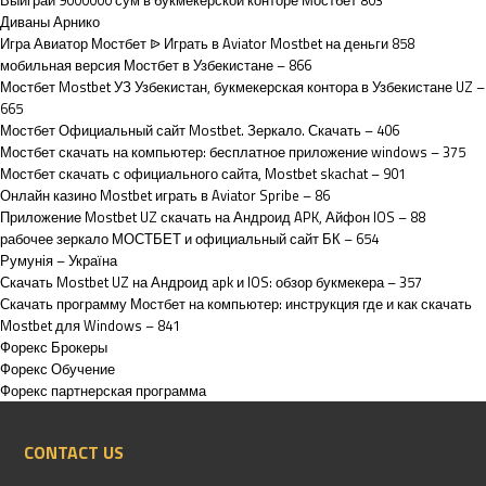
Выиграй 9000000 сум в букмекерской конторе Мостбет 803
Диваны Арнико
Игра Авиатор Мостбет ᐉ Играть в Aviator Mostbet на деньги 858
мобильная версия Мостбет в Узбекистане – 866
Мостбет Mostbet УЗ Узбекистан, букмекерская контора в Узбекистане UZ –
665
Мостбет Официальный сайт Mostbet. Зеркало. Скачать – 406
Мостбет скачать на компьютер: бесплатное приложение windows – 375
Мостбет скачать с официального сайта, Mostbet skachat – 901
Онлайн казино Mostbet играть в Aviator Spribe – 86
Приложение Mostbet UZ скачать на Андроид APK, Айфон IOS – 88
рабочее зеркало МОСТБЕТ и официальный сайт БК – 654
Румунія – Україна
Скачать Mostbet UZ на Андроид apk и IOS: обзор букмекера – 357
Скачать программу Мостбет на компьютер: инструкция где и как скачать
Mostbet для Windows – 841
Форекс Брокеры
Форекс Обучение
Форекс партнерская программа
CONTACT US