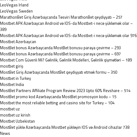
LeoVegas Irland
LeoVegas Sweden
MarathonBet Giriş Azərbaycanda Təsviri MarathonBet qeydiyyatı – 257
Mostbet APK Azərbaycan Android və IOS-da Mostbet-i necə yükləmək olar –
389
Mostbet APK Azərbaycan Android və IOS-da Mostbet-i necə yükləmək olar 976
Mostbet Azerbaycan
MostBet bonus Azərbaycanda MostBet bonusu paraya çevirme – 293
MostBet bonus Azərbaycanda MostBet bonusu paraya çevirme – 697
Mostbet Com Güvenli Mi? Gəlinlik, Gəlinlik Modelleri, Gəlinlik qiymətləri – 189
mostbet giriş
MostBet Giriş Azərbaycanda MostBet qeydiyyatı etmək formu – 350
Mostbet in Turkey
Mostbet India
MostBet Partners Affiliate Program Review 2023 Upto 60% Revshare – 514
MostBet promo kod Azərbaycanda MostBet promosyon kodu – 15
Mostbet the most reliable betting and casino site for Turkey – 104
mostbet uz
mostbet uz kirish
Mostbet Uzbekistan
MostBet yüklə Azərbaycanda Mostbet yükləyin IOS və Android cihazlar 738
News