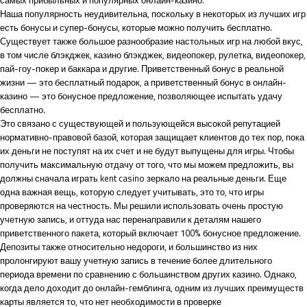
самых прибыльных и популярных онлайн-казино.
Наша популярность неудивительна, поскольку в некоторых из лучших игр
есть бонусы и супер-бонусы, которые можно получить бесплатно.
Существует также большое разнообразие настольных игр на любой вкус,
в том числе блэкджек, казино блэкджек, видеопокер, рулетка, видеопокер,
пай-гоу-покер и баккара и другие. Приветственный бонус в реальной
жизни — это бесплатный подарок, а приветственный бонус в онлайн-
казино — это бонусное предложение, позволяющее испытать удачу
бесплатно.
Это связано с существующей и пользующейся высокой репутацией
нормативно-правовой базой, которая защищает клиентов до тех пор, пока
их деньги не поступят на их счет и не будут выпущены для игры. Чтобы
получить максимальную отдачу от того, что мы можем предложить, вы
должны сначала играть
kent casino зеркало
на реальные деньги. Еще
одна важная вещь, которую следует учитывать, это то, что игры
проверяются на честность. Мы решили использовать очень простую
учетную запись, и оттуда нас перенаправили к деталям нашего
приветственного пакета, который включает 100% бонусное предложение.
Депозиты также относительно недороги, и большинство из них
пролонгируют вашу учетную запись в течение более длительного
периода времени по сравнению с большинством других казино. Однако,
когда дело доходит до онлайн-гемблинга, одним из лучших преимуществ
карты является то, что нет необходимости в проверке