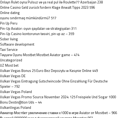
Onlayn Rulet oyna Pulsuz və ya real pul ilə Roulette77 Azerbaijan 238
Online Casino Geld zurück fordern Klage Anwalt Tipps 2023 596
Online dating
oyunu sındırmaq mümkündürmü? 517
Pin Up Peru
Pin-Up Aviator: oyun qaydaları və strategiyaları 311
Pin-Up Casino kontorunun təsviri, pin up az – 359
Sober living
Software development
Taxi Service
Təyyarə Oyunu Mostbet Mostbet Aviator game – 474
Uncategorized
UZ Most bet
Vulkan Vegas Bonus 25 Euro Bez Depozytu w Kasynie Online 449
Vulkan Vegas DE
Vulkan Vegas Eintragung Gutscheincode Ohne Einzahlung Für Deutsche
Spieler – 792
Vulkan Vegas Poland
Vulkan Vegas Promo Source November 2024: 125 Freispiele Und Sogar 1000
Bonu Destin@tion Uds – 44
VulkanVegas Poland
Авиатор Мостбет увеличение ставки х1000 в игре Aviator от Mostbet – 966