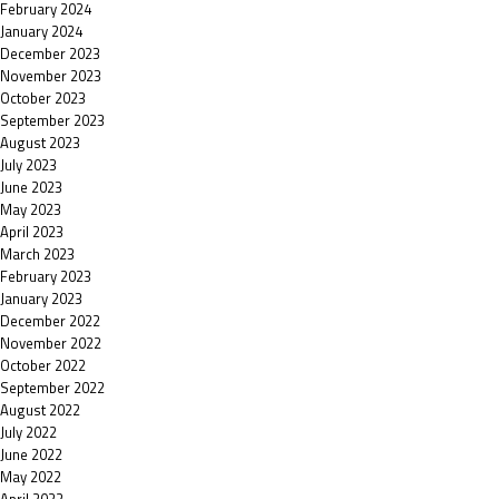
February 2024
January 2024
December 2023
November 2023
October 2023
September 2023
August 2023
July 2023
June 2023
May 2023
April 2023
March 2023
February 2023
January 2023
December 2022
November 2022
October 2022
September 2022
August 2022
July 2022
June 2022
May 2022