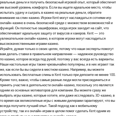
реальные деньги и получить безопасный игровой опыт, который обеспечит
им высокий уровень комфорта. Если вы ищете идеальное место, чтобы
испытать удачу и сыграть в казино на реальные деньги, обратите
внимание на спин-казино. Игроки Kent могут наслаждаться сотнями игр
онлайн-казино в очень безопасной среде с множеством возможностей и
функций. Он полностью зашифрован, когда игрок заходит на сайт, что
обеспечивает идеальную защиту от вирусов и хакеров. Kent — это
увлекательное онлайн-казино, в котором игроки могут насладиться
высококачественными играми казино.
Играйте, думая только о своих целях, потому что наши эксперты помогут
вам делать ставки в правильном направлении — надежное руководство
по казино, которое всегда под рукой, поэтому у вас всегда есть варианты.
Наши настольные игры также чрезвычайно популярны, и в них играют так
же, как если бы вы сидели в местном казино. Например, вы можете
использовать бесплатные спины в Kent только при депозите не менее 100.
Кроме того, важно, чтобы самые разные люди могли присоединиться и
принять участие в деятельности онлайн-казино, поскольку это является
одним из основных мотиваторов для компании. Вы можете сразу же
выбрать игры казино, которые хотите, или даже исследовать 3D-казино, в
то время как великолепные игры с живыми дилерами гарантируют, что вы
всегда получите лучший опыт. Такой подход как к мобильному
устройству, так и к онлайн-играм в целом помог сделать Kent одним из