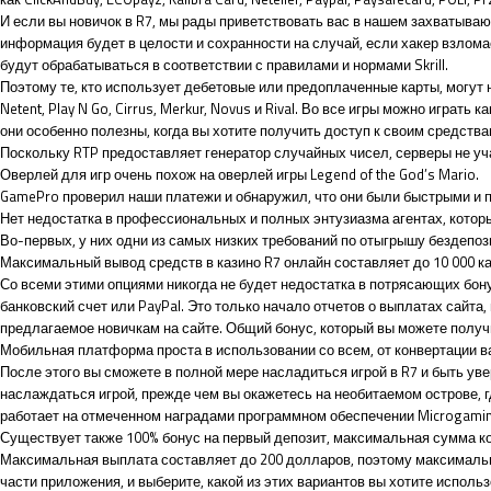
И если вы новичок в R7, мы рады приветствовать вас в нашем захватываю
информация будет в целости и сохранности на случай, если хакер взломае
будут обрабатываться в соответствии с правилами и нормами Skrill.
Поэтому те, кто использует дебетовые или предоплаченные карты, могут
Netent, Play N Go, Cirrus, Merkur, Novus и Rival. Во все игры можно игр
они особенно полезны, когда вы хотите получить доступ к своим средства
Поскольку RTP предоставляет генератор случайных чисел, серверы не уча
Оверлей для игр очень похож на оверлей игры Legend of the God’s Mario.
GamePro проверил наши платежи и обнаружил, что они были быстрыми и п
Нет недостатка в профессиональных и полных энтузиазма агентах, которы
Во-первых, у них одни из самых низких требований по отыгрышу бездепоз
Максимальный вывод средств в казино R7 онлайн составляет до 10 000 к
Со всеми этими опциями никогда не будет недостатка в потрясающих бону
банковский счет или PayPal. Это только начало отчетов о выплатах сайт
предлагаемое новичкам на сайте. Общий бонус, который вы можете получи
Мобильная платформа проста в использовании со всем, от конвертации в
После этого вы сможете в полной мере насладиться игрой в R7 и быть уве
наслаждаться игрой, прежде чем вы окажетесь на необитаемом острове, гд
работает на отмеченном наградами программном обеспечении Microgaming
Существует также 100% бонус на первый депозит, максимальная сумма кот
Максимальная выплата составляет до 200 долларов, поэтому максимальная
части приложения, и выберите, какой из этих вариантов вы хотите использ