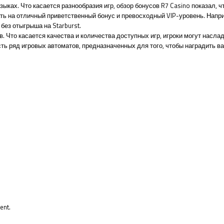
ках. Что касается разнообразия игр, обзор бонусов R7 Casino показал, 
ть на отличный приветственный бонус и превосходный VIP-уровень. Напри
без отыгрыша на Starburst.
в. Что касается качества и количества доступных игр, игроки могут нас
сть ряд игровых автоматов, предназначенных для того, чтобы наградить 
ent.