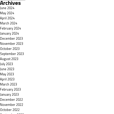
Archives
June 2024
May 2024
April 2024
March 2024
February 2024
January 2024
December 2023
November 2023
October 2023
September 2023
August 2023
July 2023
June 2023
May 2023
April 2023
March 2023
February 2023
January 2023
December 2022
November 2022
October 2022