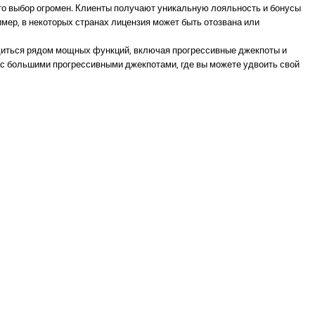
что выбор огромен. Клиенты получают уникальную лояльность и бонусы
мер, в некоторых странах лицензия может быть отозвана или
ладиться рядом мощных функций, включая прогрессивные джекпоты и
вас большими прогрессивными джекпотами, где вы можете удвоить свой