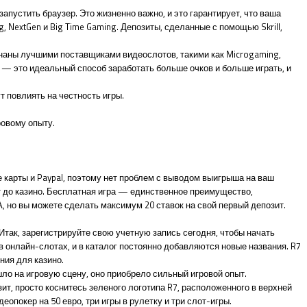
пустить браузер. Это жизненно важно, и это гарантирует, что ваша
 NextGen и Big Time Gaming. Депозиты, сделанные с помощью Skrill,
знаны лучшими поставщиками видеослотов, такими как Microgaming,
рты — это идеальный способ заработать больше очков и больше играть, и
т повлиять на честность игры.
ровому опыту.
 карты и Paypal, поэтому нет проблем с выводом выигрыша на ваш
ит до казино. Бесплатная игра — единственное преимущество,
, но вы можете сделать максимум 20 ставок на свой первый депозит.
Итак, зарегистрируйте свою учетную запись сегодня, чтобы начать
 в онлайн-слотах, и в каталог постоянно добавляются новые названия. R7
ния для казино.
шло на игровую сцену, оно приобрело сильный игровой опыт.
т, просто коснитесь зеленого логотипа R7, расположенного в верхней
еопокер на 50 евро, три игры в рулетку и три слот-игры.