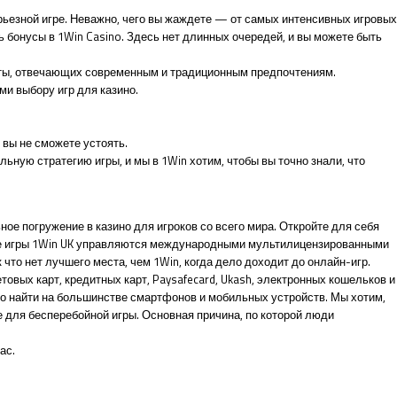
серьезной игре. Неважно, чего вы жаждете — от самых интенсивных игровых
 бонусы в 1Win Casino. Здесь нет длинных очередей, и вы можете быть
латы, отвечающих современным и традиционным предпочтениям.
и выбору игр для казино.
 вы не сможете устоять.
льную стратегию игры, и мы в 1Win хотим, чтобы вы точно знали, что
е погружение в казино для игроков со всего мира. Откройте для себя
ные игры 1Win UK управляются международными мультилицензированными
что нет лучшего места, чем 1Win, когда дело доходит до онлайн-игр.
овых карт, кредитных карт, Paysafecard, Ukash, электронных кошельков и
ко найти на большинстве смартфонов и мобильных устройств. Мы хотим,
е для бесперебойной игры. Основная причина, по которой люди
ас.