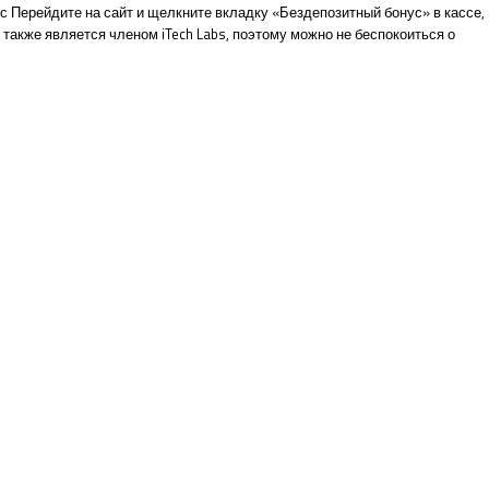
ус Перейдите на сайт и щелкните вкладку «Бездепозитный бонус» в кассе,
 также является членом iTech Labs, поэтому можно не беспокоиться о