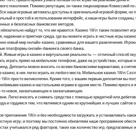
нового поколения. Помимо репутации, он также лицензирован Комиссией п
се наши игровые автоматы доступны в оригинальной игровой форме, но пр
ильный и простой в использовании интерфейс, а наши игры были созданы,
ренных и безопасных банковских методов.
бязательно найдут то, что им нравится. Казино 1Win также позволяет и
я, надежная и приятная среда, где вы можете играть в честные игры каз
нно новый мир онлайн-казино, сравнимых для вашего развлечения. Игроки
ные платформы онлайн-банкинга своего банка.
ой. Живые игры в казино и виртуальная реальность — отличный способ ок
чать играть прямо на мобильном телефоне, даже на устройствах, которые
ренд. Депозиты можно вносить со всеми банковскими вариантами, а сняти
 казино, в них легко играть из любого места. Мобильное казино 1Win Casi
1Win просто великолепен. Кроме того, с вашим первым депозитом вы получи
юбимыми казино и настольными играми в одном месте. Помимо яркого и я
о-то новое, захватывающее и захватывающее.
не. Легко вносить и снимать средства с помощью кредитной или дебетовой
ода и гордимся тем, что являемся одним из крупнейших и лучших сайтов 
ное приложение 1Win и без необходимости загружать и устанавливать как
 честную игру; и поэтому мы постоянно обновляем наше программное обесп
ах учитывался ряд факторов, таких как количество игр, предлагаемых игр