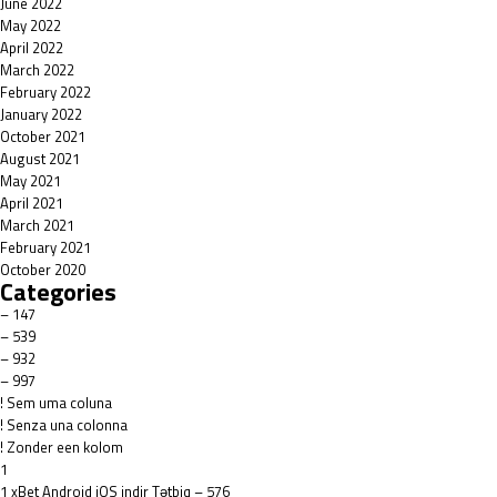
June 2022
May 2022
April 2022
March 2022
February 2022
January 2022
October 2021
August 2021
May 2021
April 2021
March 2021
February 2021
October 2020
Categories
– 147
– 539
– 932
– 997
! Sem uma coluna
! Senza una colonna
! Zonder een kolom
1
1 xBet Android iOS indir Tətbiq – 576