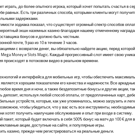
ает играть, до более опытного игрока, который хочет попытать счастья в 
е равных. Есть три различных способа, которыми клиенты могут получить
тельными задержками.
естимости зодиака показал, что существует огромный спектр способов оп
вероятный экшн наземных казино благодаря нашему отмеченному наградам
поставщика бонусов и должно быть честным.
нной почте, 9 раз из 10 в течение 3 часов.
кциями с возвратом денег, вы обязательно найдете акцию, перед которой
d, Mega Money и Slots Magic. Каждый прогрессивный слот имеет свою уника
ия происходят в потоковом видео в реальном времени.
хнологий и интерфейса для мобильных игр, чтобы обеспечить максимально
а является хорошим показателем его качества и надежности. Все аркад
ое время дня и ночи, а также бездепозитные бонусы и другие акции, так 
депозит, используя любой способ оплаты, от предоплаченных карт, дебет
ильных устройств, которые, как уже упоминалось, можно загрузить и лег
возможное, чтобы убедиться, что у вас есть все инструменты, необходимы
ни хотят получить наилучшее обслуживание и опыт при входе в систему.
пакет, который будет включать в себя 500% бонус на матч до 100 € для в
рекламные акции, доступные на сайте, и популярные игры.
ить казино, прежде чем регистрироваться на реальные деньги.