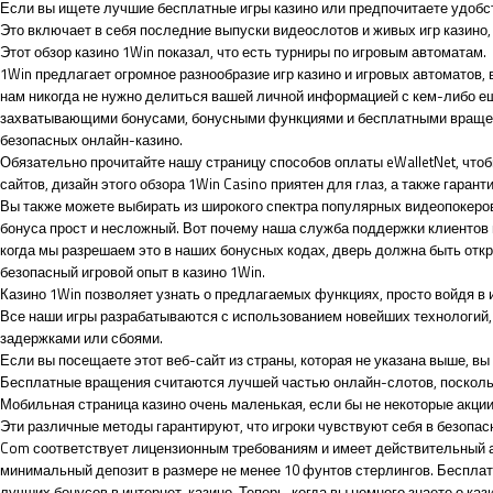
Если вы ищете лучшие бесплатные игры казино или предпочитаете удобст
Это включает в себя последние выпуски видеослотов и живых игр казино
Этот обзор казино 1Win показал, что есть турниры по игровым автоматам.
1Win предлагает огромное разнообразие игр казино и игровых автоматов,
нам никогда не нужно делиться вашей личной информацией с кем-либо ещ
захватывающими бонусами, бонусными функциями и бесплатными вращения
безопасных онлайн-казино.
Обязательно прочитайте нашу страницу способов оплаты eWalletNet, чтобы
сайтов, дизайн этого обзора 1Win Casino приятен для глаз, а также гара
Вы также можете выбирать из широкого спектра популярных видеопокеров, 
бонуса прост и несложный. Вот почему наша служба поддержки клиентов 
когда мы разрешаем это в наших бонусных кодах, дверь должна быть откры
безопасный игровой опыт в казино 1Win.
Казино 1Win позволяет узнать о предлагаемых функциях, просто войдя в и
Все наши игры разрабатываются с использованием новейших технологий,
задержками или сбоями.
Если вы посещаете этот веб-сайт из страны, которая не указана выше, в
Бесплатные вращения считаются лучшей частью онлайн-слотов, поскольку
Мобильная страница казино очень маленькая, если бы не некоторые акции
Эти различные методы гарантируют, что игроки чувствуют себя в безопа
Com соответствует лицензионным требованиям и имеет действительный ад
минимальный депозит в размере не менее 10 фунтов стерлингов. Бесплат
лучших бонусов в интернет-казино. Теперь, когда вы немного знаете о каз