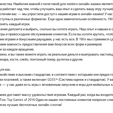
качества. Наиболее важной статистикой для любого онлайн-казино являет
а работает над тем, чтобы улучшить ваш опыт и сделать вашу игру лучше
спечим вас — мы упростили доступ к нашим играм в онлайн-казино! У нас
доступны в различных форматах. Еще одна замечательная особенность 1Wi
онять каждый игрок.
ения депозита и выбрать, сколько вы хотите играть. Наш опыт и навыки в
гры и превосходное обслуживание клиентов. Если вы хотите крутить, чт
ыми играми и бонусными раундами, у нас есть все. В 1Win мы стремимся 
маем важность предоставления вам бонусов всех форм и размеров.
ги за каждое вращение.
зино, и вы также можете играть на реальные деньги и выигрывать настоящ
кара, кости, сикбо, понтонный покер, рулетка и другие.
ля вас.
ойствию и высоким стандартам, в соответствии с которыми они предоста
рки платежей, а также включает GGSS™ (Система оценок и стандартов). У 
х — у нас даже есть игры с мгновенным запуском и игры для мобильных ка
кже доставит массу удовольствия игрокам. Каждый раз, когда вы входите
ive: Top Games of 2016 Один из наших постоянных клиентов попросил списо
писке лучших бесплатных онлайн-слотов!