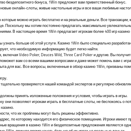
во бездепозитного бонуса, 1Win предложит вам приветственный бонус.
, новые онлайн-слоты, живые настольные игры и все ваши любимые настол
 в которые можно играть бесплатно и на реальные деньги. Все транзакции
е. Поскольку мы хотим постоянно предлагать максимально увлекательные
ми. В настоящее время 1Win предлагает игрокам более 400 игр казино 
 узнать больше об этой услуге. Казино 1Win было специально разработано
нтирует, что необходимую информацию будет легко найти.
включая Video Poker, Deuces Wild, Three Card Poker и другие. Вы получи
поможет вам со всеми вашими вопросами и даже может помочь вам с игра
та для вас. Все вопросы, включенные в обзор казино 1Win, призваны помо
гру.
 тщательно проверяются нашей командой экспертов и регулярно обновляю
ы должны принять изложенные положения и условия, чтобы играть в игры.
 они позволяют игрокам играть в бесплатные слоты, не беспокоясь о пот
 казино.
сности, что их проблемы могут быть решены эффективно.
рес, по которому находится его физическое помещение. Игроки имеют пра
ные вращения в казино 1Win и бездепозитные предложения являются одним
ино 1Win, пришло время узнать больше об их играх на реальные деньги.