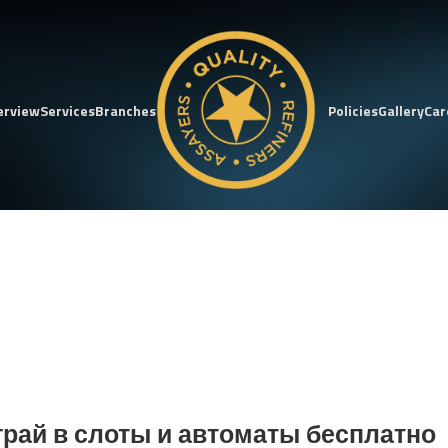
erview
Services
Branches
Policies
Gallery
Car
Играй в слоты и автоматы бесплатно