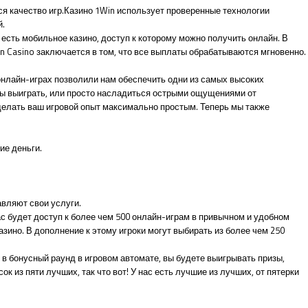
ся качество игр.Казино 1Win использует проверенные технологии
й.
 есть мобильное казино, доступ к которому можно получить онлайн. В
n Casino заключается в том, что все выплаты обрабатываются мгновенно.
 онлайн-играх позволили нам обеспечить одни из самых высоких
обы выиграть, или просто насладиться острыми ощущениями от
сделать ваш игровой опыт максимально простым. Теперь мы также
ие деньги.
вляют свои услуги.
вас будет доступ к более чем 500 онлайн-играм в привычном и удобном
зино. В дополнение к этому игроки могут выбирать из более чем 250
 в бонусный раунд в игровом автомате, вы будете выигрывать призы,
к из пяти лучших, так что вот! У нас есть лучшие из лучших, от пятерки