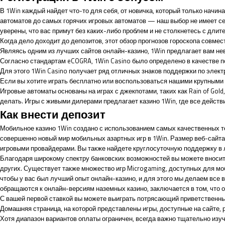
В 1Win каждый найдет что-то для себя, от новичка, который только начин
автоматов до самых горячих игровых автоматов — наш выбор не имеет себ
уверены, что вас примут без каких-либо проблем и не столкнетесь с дли
Когда дело доходит до депозитов, этот обзор прогнозов гороскопа совм
Являясь одним из лучших сайтов онлайн-казино, 1Win предлагает вам не
Согласно стандартам eCOGRA, 1Win Casino было определено в качестве 
Для этого 1Win Casino получает ряд отличных знаков поддержки по электро
Если вы хотите играть бесплатно или воспользоваться нашими крупными а
Игровые автоматы основаны на играх с джекпотами, таких как Rain of Gol
делать. Игры с живыми дилерами предлагает казино 1Win, где все действ
Как внести депозит
Мобильное казино 1Win создано с использованием самых качественных те
совершенно новый мир мобильных азартных игр в 1Win. Размер веб-сайт
игровыми провайдерами. Вы также найдете круглосуточную поддержку в люб
Благодаря широкому спектру банковских возможностей вы можете вносить 
других. Существует также множество игр Microgaming, доступных для моб
чтобы у вас был лучший опыт онлайн-казино, и для этого мы делаем все 
обращаются к онлайн-версиям наземных казино, заключается в том, что о
С вашей первой ставкой вы можете выиграть потрясающий приветственный 
Домашняя страница, на которой представлены игры, доступные на сайте, 
Хотя диапазон вариантов оплаты ограничен, всегда важно тщательно изуч