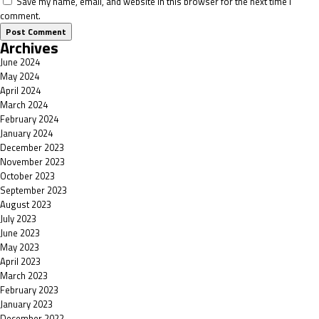
Save my name, email, and website in this browser for the next time I
comment.
Archives
June 2024
May 2024
April 2024
March 2024
February 2024
January 2024
December 2023
November 2023
October 2023
September 2023
August 2023
July 2023
June 2023
May 2023
April 2023
March 2023
February 2023
January 2023
December 2022