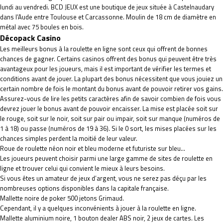
lundi au vendredi. BCD JEUX est une boutique de jeux située à Castelnaudary
dans l’Aude entre Toulouse et Carcassonne. Moulin de 18 cm de diamètre en
métal avec 75 boules en bois.
Décopack Casino
Les meilleurs bonus à la roulette en ligne sont ceux qui offrent de bonnes
chances de gagner. Certains casinos offrent des bonus qui peuvent être très
avantageux pour les joueurs, mais il est important de vérifier les termes et
conditions avant de jouer. La plupart des bonus nécessitent que vous jouiez un
certain nombre de fois le montant du bonus avant de pouvoir retirer vos gains.
Assurez-vous de lire les petits caractères afin de savoir combien de fois vous
devrez jouer le bonus avant de pouvoir encaisser. La mise est placée soit sur
le rouge, soit sur le noir, soit sur pair ou impair, soit sur manque (numéros de
1 à 18) ou passe (numéros de 19 à 36). Si le 0 sort, les mises placées sur les
chances simples perdent la moitié de leur valeur.
Roue de roulette néon noir et bleu moderne et futuriste sur bleu…
Les joueurs peuvent choisir parmi une large gamme de sites de roulette en
ligne et trouver celui qui convient le mieux à leurs besoins.
Si vous êtes un amateur de jeux d’argent, vous ne serez pas déçu par les
nombreuses options disponibles dans la capitale française.
Mallette noire de poker 500 jetons Grimaud.
Cependant, il y a quelques inconvénients à jouer à la roulette en ligne.
Mallette aluminium noire, 1 bouton dealer ABS noir, 2 jeux de cartes. Les