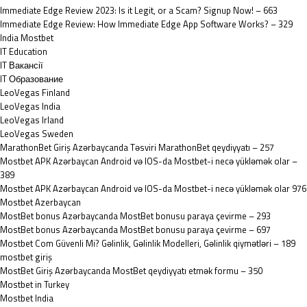
Immediate Edge Review 2023: Is it Legit, or a Scam? Signup Now! – 663
Immediate Edge Review: How Immediate Edge App Software Works? – 329
India Mostbet
IT Education
IT Вакансії
IT Образование
LeoVegas Finland
LeoVegas India
LeoVegas Irland
LeoVegas Sweden
MarathonBet Giriş Azərbaycanda Təsviri MarathonBet qeydiyyatı – 257
Mostbet APK Azərbaycan Android və IOS-da Mostbet-i necə yükləmək olar –
389
Mostbet APK Azərbaycan Android və IOS-da Mostbet-i necə yükləmək olar 976
Mostbet Azerbaycan
MostBet bonus Azərbaycanda MostBet bonusu paraya çevirme – 293
MostBet bonus Azərbaycanda MostBet bonusu paraya çevirme – 697
Mostbet Com Güvenli Mi? Gəlinlik, Gəlinlik Modelleri, Gəlinlik qiymətləri – 189
mostbet giriş
MostBet Giriş Azərbaycanda MostBet qeydiyyatı etmək formu – 350
Mostbet in Turkey
Mostbet India