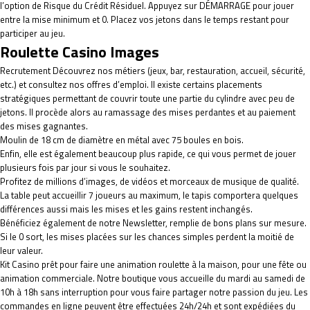
l’option de Risque du Crédit Résiduel. Appuyez sur DÉMARRAGE pour jouer
entre la mise minimum et 0. Placez vos jetons dans le temps restant pour
participer au jeu.
Roulette Casino Images
Recrutement Découvrez nos métiers (jeux, bar, restauration, accueil, sécurité,
etc.) et consultez nos offres d’emploi. Il existe certains placements
stratégiques permettant de couvrir toute une partie du cylindre avec peu de
jetons. Il procède alors au ramassage des mises perdantes et au paiement
des mises gagnantes.
Moulin de 18 cm de diamètre en métal avec 75 boules en bois.
Enfin, elle est également beaucoup plus rapide, ce qui vous permet de jouer
plusieurs fois par jour si vous le souhaitez.
Profitez de millions d’images, de vidéos et morceaux de musique de qualité.
La table peut accueillir 7 joueurs au maximum, le tapis comportera quelques
différences aussi mais les mises et les gains restent inchangés.
Bénéficiez également de notre Newsletter, remplie de bons plans sur mesure.
Si le 0 sort, les mises placées sur les chances simples perdent la moitié de
leur valeur.
Kit Casino prêt pour faire une animation roulette à la maison, pour une fête ou
animation commerciale. Notre boutique vous accueille du mardi au samedi de
10h à 18h sans interruption pour vous faire partager notre passion du jeu. Les
commandes en ligne peuvent être effectuées 24h/24h et sont expédiées du