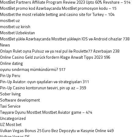
MostBet Partners Affiliate Program Review 2023 Upto 60% Revshare – 514
MostBet promo kod Azərbaycanda MostBet promosyon kodu – 15
Mostbet the most reliable betting and casino site for Turkey – 104
mostbet uz
mostbet uz kirish
Mostbet Uzbekistan
MostBet yüklə Azərbaycanda Mostbet yükləyin IOS və Android cihazlar 738
News
Onlayn Rulet oyna Pulsuz və ya real pul ilə Roulette77 Azerbaijan 238
Online Casino Geld zurück fordern Klage Anwalt Tipps 2023 596
Online dating
oyunu sındırmaq mümkündürmü? 517
Pin Up Peru
Pin-Up Aviator: oyun qaydaları və strategiyaları 311
Pin-Up Casino kontorunun təsviri, pin up az – 359
Sober living
Software development
Taxi Service
Təyyarə Oyunu Mostbet Mostbet Aviator game – 474
Uncategorized
UZ Most bet
Vulkan Vegas Bonus 25 Euro Bez Depozytu w Kasynie Online 449
Vulkan Vegas DE