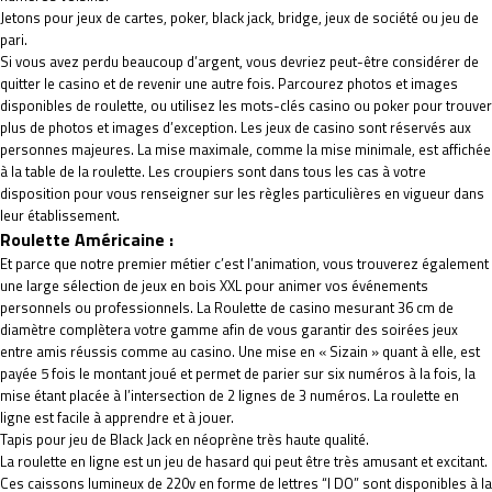
Jetons pour jeux de cartes, poker, black jack, bridge, jeux de société ou jeu de
pari.
Si vous avez perdu beaucoup d’argent, vous devriez peut-être considérer de
quitter le casino et de revenir une autre fois. Parcourez photos et images
disponibles de roulette, ou utilisez les mots-clés casino ou poker pour trouver
plus de photos et images d’exception. Les jeux de casino sont réservés aux
personnes majeures. La mise maximale, comme la mise minimale, est affichée
à la table de la roulette. Les croupiers sont dans tous les cas à votre
disposition pour vous renseigner sur les règles particulières en vigueur dans
leur établissement.
Roulette Américaine :
Et parce que notre premier métier c’est l’animation, vous trouverez également
une large sélection de jeux en bois XXL pour animer vos événements
personnels ou professionnels. La Roulette de casino mesurant 36 cm de
diamètre complètera votre gamme afin de vous garantir des soirées jeux
entre amis réussis comme au casino. Une mise en « Sizain » quant à elle, est
payée 5 fois le montant joué et permet de parier sur six numéros à la fois, la
mise étant placée à l’intersection de 2 lignes de 3 numéros. La roulette en
ligne est facile à apprendre et à jouer.
Tapis pour jeu de Black Jack en néoprène très haute qualité.
La roulette en ligne est un jeu de hasard qui peut être très amusant et excitant.
Ces caissons lumineux de 220v en forme de lettres “I DO” sont disponibles à la