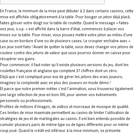
En France, le minimum de la mise peut débuter à 2 dans certains casinos, cette
mise est affichée obligatoirement à la table. Pour bouger un jeton déjà placé,
faites glisser votre doigt sur la table de roulette. Quand le message « faites
vos jeux, s.v.p. » est affiché dans la barre d’état, commencez à placer vos
mises sur la table. Pour miser, vous pouvez mettre votre jeton au milieu d’une
case ou en bordure d’une ou de plusieurs cases. Le croupier enchaîne avec «
Les jeux sont faits ! Avant de quitter la table, vous devez changer vos jetons de
couleur contre des jetons de valeur que vous pourrez donner en caisse pour
récupérer vos gains.
Pour commencer, il faut noter qu’il existe plusieurs versions du jeu, dont les
roulettes française et anglaise qui comptent 37 chiffres dont un zéro.
Déjà que c’est compliqué pour eux de gérer les jetons des vrais joueurs,
imaginez la complexité avec en plus des joueurs en mode démo !
Et parce que notre premier métier c’est l’animation, vous trouverez également
une large sélection de jeux en bois XXL pour animer vos événements
personnels ou professionnels.
Profitez de millions d’images, de vidéos et morceaux de musique de qualité.
Ces limites de mise maximale permettent au casino de limiter l’utilisation de
stratégies de jeu et de martingales au casino. Il est bien entendu possible de
cumuler plusieurs paris de même type ou de types différents pour un même
coup joué. Quand le crédit est inférieur à la mise minimum, se présente