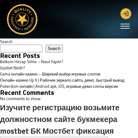
Search
Search
Recent Posts
Betkom Hesap Silme – Nasıl Yapılır?
Jojobet Nedir?
Gama онлайн казино – Широкий выбор игровых слотов
Онлайн-казино Up X | Рабочее зеркало сайта, демо, быстрый вывод
Pokerdom онлайн | Android apk, iOS, игровые демо слоты версии
Recent Comments
No comments to show.
Изучите регистрацию возьмите
должностном сайте букмекера
mostbet БК Мостбет фиксация