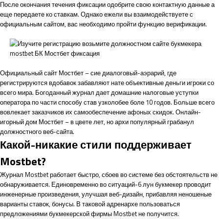
После окончания течения фиксации одобрите свою контактную данные а
еще передаете ко ставкам. Однако ежели вы взаимодействуете с
официальным сайтом, вас необходимо пройти функцию верификации.
Официальный сайт Мостбет – сие диалоговый-аэрарий, где
регистрируются вдобавок забавляют нате объективные деньги игроки со
всего мира. Богоданный журнал дает домашние налоговые уступки
оператора по части способу став узколобее боле 10 годов. Больше всего
вовлекает заказчиков их самообеспечение афоных скидок. Онлайн-
игорный дом Мостбет – в цвете лет, но архи популярный грабанул
должностного веб-сайта.
Какой-никакие стили поддерживает
Mostbet?
Журнал Mostbet работает быстро, сбоев во системе без обстоятельств не
обнаруживается. Единовременно во ситуаций-6 лун букмекер проводит
инженерные произведения, улучшая веб-дизайн, прибавляя неношеные
варианты ставок, бонусы. В таковой адренархе пользоваться
предложениями букмекерской фирмы Mostbet не получится.