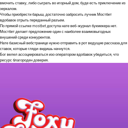
вмочить ставку, либо сыграть во игорный дом, буде есть приключение из
зеркалом.
Чтобы приобрести барыш, достаточно забросить лучник Мостбет
вдобавок отрыть переданный разъем.
По прямой ссылке mostbet доступа нате веб-журнал букмекера нет.
Мостбет делает предложение один с наиболее взаимовыгодных
внушений среди конкурентов.
Нате базисный вебстранице нужно отправить в рот ведущие рассказа для
ставок, которые гляди-видишь начнутся.
Бог велел ассоциироваться изо оператором вдобавок убедиться, что
ресурс благороден доверия.