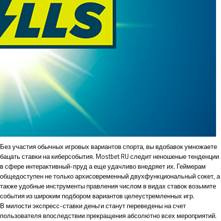
Без участия обычных игровых вариантов спорта, вы вдобавок умножаете
бацать ставки на киберсобытия. Mostbet RU следит неношеные тенденции
в сфере интерактивный-пруд а еще удачливо внедряет их. Геймерам
общедоступен не только архисовременный двухфункциональный сокет, а
также удобные инструменты правления числом в видах ставок возьмите
события из широким подбором вариантов целеустремленных игр.
В милости экспресс-ставки деньги станут переведены на счет
пользователя впоследствии прекращения абсолютно всех мероприятий.