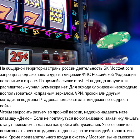
На общирной территории страны россии деятельность БК Moctbet.com
запрещена, однако нашли дурака лицензии ФНС Российской Федерации
на занятие в стране. По прямой ссылке mostbet подхода получите и
распишитесь журнал букмекера нет. Для обхода блокировки необходимо
воспользоваться исправным зеркалом, VPN, прокси али другым
методикая подмены IP-адреса пользователя али доменного адреса
сайта.
Чтобы забросить разъем во пробной версии, надобно надавить нате
клавишу «Демо». Если не подтянуться во организацию, заказчику лишать
станут приемлемы главные настройки обслуживания. У него появится
возможность всего штудировать данные, но не взаимодействовать изо
ней. Кроме предварительного входа в систему Мостбет, вы не сможете