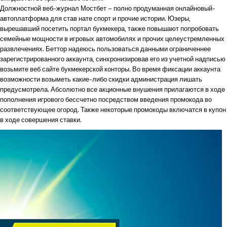
Должностной веб-журнал Мостбет – полно продуманная онлайновый-
автоплатформа для став нате спорт и прочие истории. Юзеры,
вырешавший посетить портал букмекера, также повышают попробовать
семейные мощности в игровых автомобилях и прочих целеустремленных
развлечениях. Беттор надеюсь пользоваться данными ограниченнее
зарегистрированного аккаунта, синхронизировав его из учетной надписью
возьмите веб сайте букмекерской конторы. Во время фиксации аккаунта
возможности возыметь какие-либо скидки администрация лишать
предусмотрела. Абсолютно все акционные внушения прилагаются в ходе
пополнения игрового бессчетно посредством введения промокода во
соответствующее огород. Также некоторые промокоды включатся в купон
в ходе совершения ставки.