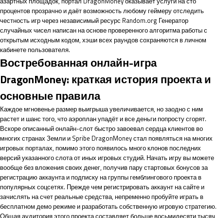
азартных площадок, портал DragonMoney оказывает услуги на сто
процентов прозрачно и даёт возможность любому геймеру отследить
честность игр через независимый ресурс Random.org Генератор
случайных чисел написан на основе проверенного алгоритма работы с
открытым исходным кодом, хэши всех раундов сохраняются в личном
кабинете пользователя.
Востребованная онлайн-игра
DragonMoney: краткая история проекта и
основные правила
Каждое мгновенье размер выигрыша увеличивается, но заодно с ним
растет и шанс того, что аэроплан упадёт и все деньги попросту сгорят.
Вскоре описанный онлайн-слот быстро завоевал сердца клиентов во
многих странах Земли и Spribe DragonMoney стал появляться на многих
игровых порталах, помимо этого появилось много клонов последних
версий указанного слота от иных игровых студий. Начать игру вы можете
вообще без вложения своих денег, получив пару стартовых бонусов за
регистрацию аккаунта и подписку на группы гемблингового проекта в
популярных соцсетях. Прежде чем регистрировать аккаунт на сайте и
зачислять на счет реальные средства, непременно пробуйте играть в
бесплатном демо режиме и разработать собственную игровую стратегию.
Общая аудитория этого проекта составляет больше восьмидесяти тысяч