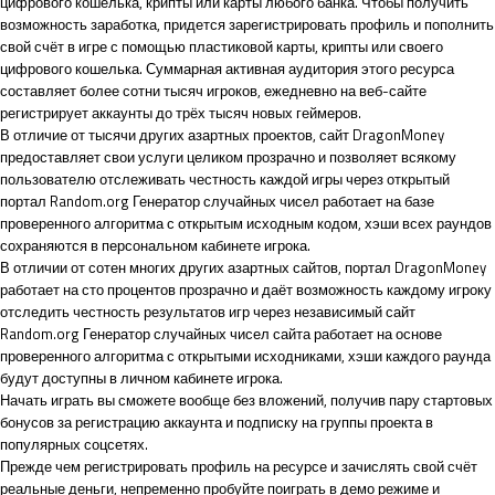
цифрового кошелька, крипты или карты любого банка. Чтобы получить
возможность заработка, придется зарегистрировать профиль и пополнить
свой счёт в игре с помощью пластиковой карты, крипты или своего
цифрового кошелька. Суммарная активная аудитория этого ресурса
составляет более сотни тысяч игроков, ежедневно на веб-сайте
регистрирует аккаунты до трёх тысяч новых геймеров.
В отличие от тысячи других азартных проектов, сайт DragonMoney
предоставляет свои услуги целиком прозрачно и позволяет всякому
пользователю отслеживать честность каждой игры через открытый
портал Random.org Генератор случайных чисел работает на базе
проверенного алгоритма с открытым исходным кодом, хэши всех раундов
сохраняются в персональном кабинете игрока.
В отличии от сотен многих других азартных сайтов, портал DragonMoney
работает на сто процентов прозрачно и даёт возможность каждому игроку
отследить честность результатов игр через независимый сайт
Random.org Генератор случайных чисел сайта работает на основе
проверенного алгоритма с открытыми исходниками, хэши каждого раунда
будут доступны в личном кабинете игрока.
Начать играть вы сможете вообще без вложений, получив пару стартовых
бонусов за регистрацию аккаунта и подписку на группы проекта в
популярных соцсетях.
Прежде чем регистрировать профиль на ресурсе и зачислять свой счёт
реальные деньги, непременно пробуйте поиграть в демо режиме и