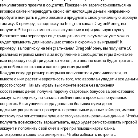
гемблингового проекта в соцсетях. Прежде чем зарегистрироваться на
игровом сайте и переводить свой счёт настоящие деньги, непременно
пробуйте поиграть в демо режиме и придумать свою уникальную игровую
тактику. К примеру, за подписку на telegram канал DragonMoney, вы
получите 50 игровых монет а за вступление в официальную группу
Вконтакте вам переведут еще тридцать монет, в сумме их уже можно
будет применять для небольших ставок и скромных выигрышей! К
примеру, за подписку на telegram-канал DragonMoney, вы получите 50
реальных игровых монет а за вступление в сообщество игры Вконтакте
вам переведут ещё три десятка монет, это вполне можно будет тратить
для небольших ставок и настоящих выигрышей!
Каждую секунду размер выигрыша пользователя увеличивается, но
вместе с ним растет и вероятность того, что аэроплан упадет и все деньги
просто сгорят. Начать играть вы сможете вовсе без вложения
собственных денег, получив парочку стартовых бонусов за регистрацию
аккаунта и подписку на каналы гемблингового проекта в популярных
соцсетях. В ситуации вывода довольно больших сумм денег
администрация может проверить персональные данные геймера, именно
поэтому при регистрации лучше всего указывать реальные данные. Чтобы
получить возможность зарабатывать, надо будет регистрировать игровой
аккаунт и пополнить свой счет в игре при помощи карты банка,
электронного кошелька или крипты. Чтобы избежать встречи с