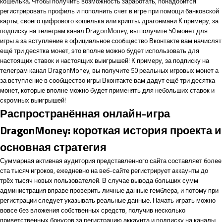
кошелька. Чтобы получить возможность заработать, понадобится
регистрировать профиль и пополнить счет в игре при помощи банковской
карты, своего цифрового кошелька или крипты.
драгонмани
К примеру, за
подписку на телеграм канал DragonMoney, вы получите 50 монет для
игры а за вступление в официальное сообщество Вконтакте вам начислят
ещё три десятка монет, это вполне можно будет использовать для
настоящих ставок и настоящих выигрышей! К примеру, за подписку на
телеграм канал DragonMoney, вы получите 50 реальных игровых монет а
за вступление в сообщество игры Вконтакте вам дадут ещё три десятка
монет, которые вполне можно будет применять для небольших ставок и
скромных выигрышей!
Распространённая онлайн-игра
DragonMoney: короткая история проекта и
основная стратегия
Суммарная активная аудитория представленного сайта составляет более
ста тысяч игроков, ежедневно на веб-сайте регистрирует аккаунты до
трёх тысяч новых пользователей. В случае вывода больших сумм
администрация вправе проверить личные данные гемблера, и потому при
регистрации следует указывать реальные данные. Начать играть можно
вовсе без вложения собственных средств, получив несколько
приветственных бонусов за регистрацию аккаунта и подписку на каналы