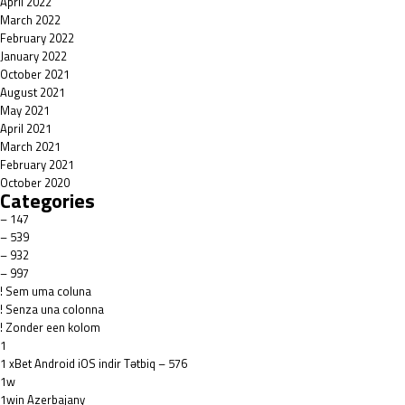
April 2022
March 2022
February 2022
January 2022
October 2021
August 2021
May 2021
April 2021
March 2021
February 2021
October 2020
Categories
– 147
– 539
– 932
– 997
! Sem uma coluna
! Senza una colonna
! Zonder een kolom
1
1 xBet Android iOS indir Tətbiq – 576
1w
1win Azerbajany