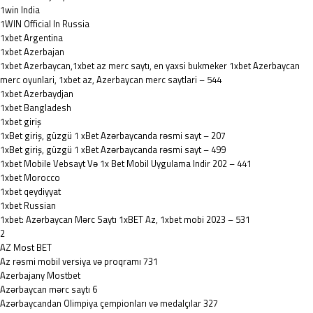
1win India
1WIN Official In Russia
1xbet Argentina
1xbet Azerbajan
1xbet Azerbaycan,1xbet az merc saytı, en yaxsi bukmeker 1xbet Azerbaycan
merc oyunlari, 1xbet az, Azerbaycan merc saytlari – 544
1xbet Azerbaydjan
1xbet Bangladesh
1xbet giriş
1xBet giriş, güzgü 1 xBet Azərbaycanda rəsmi sayt – 207
1xBet giriş, güzgü 1 xBet Azərbaycanda rəsmi sayt – 499
1xbet Mobile Vebsayt Və 1x Bet Mobil Uygulama Indir 202 – 441
1xbet Morocco
1xbet qeydiyyat
1xbet Russian
1xbet: Azərbaycan Mərc Saytı 1xBET Az, 1xbet mobi 2023 – 531
2
AZ Most BET
Az rəsmi mobil versiya və proqramı 731
Azerbajany Mostbet
Azərbaycan mərc saytı 6
Azərbaycandan Olimpiya çempionları və medalçılar 327