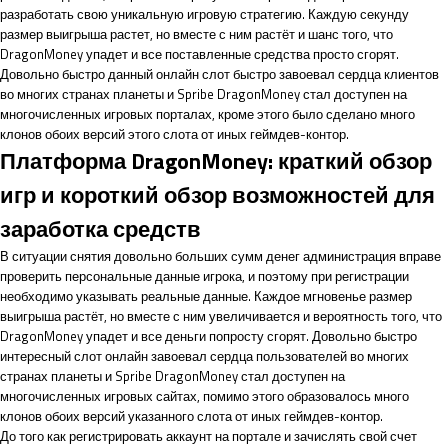
разработать свою уникальную игровую стратегию. Каждую секунду
размер выигрыша растет, но вместе с ним растёт и шанс того, что
DragonMoney упадет и все поставленные средства просто сгорят.
Довольно быстро данный онлайн слот быстро завоевал сердца клиентов
во многих странах планеты и Spribe DragonMoney стал доступен на
многочисленных игровых порталах, кроме этого было сделано много
клонов обоих версий этого слота от иных геймдев-контор.
Платформа DragonMoney: краткий обзор
игр и короткий обзор возможностей для
заработка средств
В ситуации снятия довольно больших сумм денег администрация вправе
проверить персональные данные игрока, и поэтому при регистрации
необходимо указывать реальные данные. Каждое мгновенье размер
выигрыша растёт, но вместе с ним увеличивается и вероятность того, что
DragonMoney упадет и все деньги попросту сгорят. Довольно быстро
интересный слот онлайн завоевал сердца пользователей во многих
странах планеты и Spribe DragonMoney стал доступен на
многочисленных игровых сайтах, помимо этого образовалось много
клонов обоих версий указанного слота от иных геймдев-контор.
До того как регистрировать аккаунт на портале и зачислять свой счет