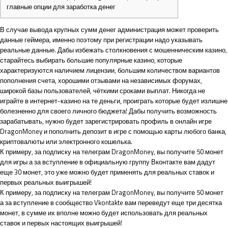
главные опции для заработка денег
В случае вывода крупных сумм денег администрация может проверить
данные геймера, именно поэтому при регистрации надо указывать
реальные данные. Дабы избежать столкновения с мошенническим казино,
старайтесь выбирать большие популярные казино, которые
характеризуются наличием лицензии, большим количеством вариантов
пополнения счета, хорошими отзывами на независимых форумах,
широкой базы пользователей, чёткими сроками выплат. Никогда не
играйте в интернет-казино на те деньги, проиграть которые будет излишне
болезненно для своего личного бюджета! Дабы получить возможность
зарабатывать, нужно будет зарегистрировать профиль в онлайн игре
DragonMoney и пополнить депозит в игре с помощью карты любого банка,
криптовалюты или электронного кошелька.
К примеру, за подписку на телеграм DragonMoney, вы получите 50 монет
для игры а за вступление в официальную группу Вконтакте вам дадут
еще 30 монет, это уже можно будет применять для реальных ставок и
первых реальных выигрышей!
К примеру, за подписку на телеграм DragonMoney, вы получите 50 монет
а за вступление в сообщество Vkontakte вам переведут еще три десятка
монет, в сумме их вполне можно будет использовать для реальных
ставок и первых настоящих выигрышей!