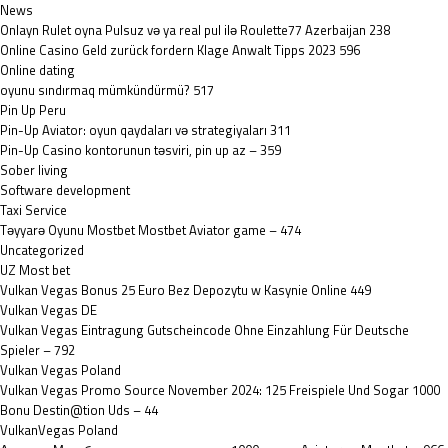
News
Onlayn Rulet oyna Pulsuz və ya real pul ilə Roulette77 Azerbaijan 238
Online Casino Geld zurück fordern Klage Anwalt Tipps 2023 596
Online dating
oyunu sındırmaq mümkündürmü? 517
Pin Up Peru
Pin-Up Aviator: oyun qaydaları və strategiyaları 311
Pin-Up Casino kontorunun təsviri, pin up az – 359
Sober living
Software development
Taxi Service
Təyyarə Oyunu Mostbet Mostbet Aviator game – 474
Uncategorized
UZ Most bet
Vulkan Vegas Bonus 25 Euro Bez Depozytu w Kasynie Online 449
Vulkan Vegas DE
Vulkan Vegas Eintragung Gutscheincode Ohne Einzahlung Für Deutsche
Spieler – 792
Vulkan Vegas Poland
Vulkan Vegas Promo Source November 2024: 125 Freispiele Und Sogar 1000
Bonu Destin@tion Uds – 44
VulkanVegas Poland