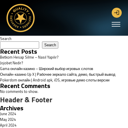
Search
Search
Recent Posts
Betkom Hesap Silme – Nasıl Yapılır?
Jojobet Nedir?
Gama онлайн казино – Широкий выбор игровых слотов
Онлайн-казино Up X | Рабочее зеркало сайта, демо, быстрый вывод
Pokerdom онлайн | Android apk, iOS, игровые демо слоты версии
Recent Comments
No comments to show.
Header & Footer
Archives
June 2024
May 2024
April 2024