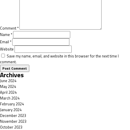
Comment
*
Name
*
Email
*
Website
Save my name, email, and website in this browser for the next time I
comment.
Archives
June 2024
May 2024
April 2024
March 2024
February 2024
January 2024
December 2023
November 2023
October 2023