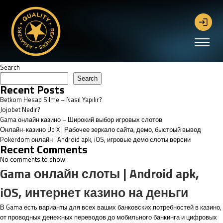
Search
Search
Recent Posts
Betkom Hesap Silme – Nasıl Yapılır?
Jojobet Nedir?
Gama онлайн казино – Широкий выбор игровых слотов
Онлайн-казино Up X | Рабочее зеркало сайта, демо, быстрый вывод
Pokerdom онлайн | Android apk, iOS, игровые демо слоты версии
Recent Comments
No comments to show.
Gama онлайн слоты | Android apk,
iOS, интернет казино на деньги
В Gama есть варианты для всех ваших банковских потребностей в казино,
от проводных денежных переводов до мобильного банкинга и цифровых