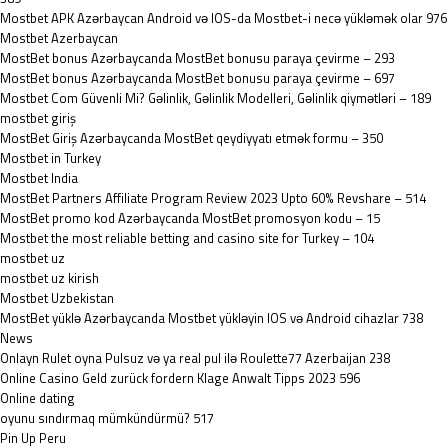
Mostbet APK Azərbaycan Android və IOS-da Mostbet-i necə yükləmək olar 976
Mostbet Azerbaycan
MostBet bonus Azərbaycanda MostBet bonusu paraya çevirme – 293
MostBet bonus Azərbaycanda MostBet bonusu paraya çevirme – 697
Mostbet Com Güvenli Mi? Gəlinlik, Gəlinlik Modelleri, Gəlinlik qiymətləri – 189
mostbet giriş
MostBet Giriş Azərbaycanda MostBet qeydiyyatı etmək formu – 350
Mostbet in Turkey
Mostbet India
MostBet Partners Affiliate Program Review 2023 Upto 60% Revshare – 514
MostBet promo kod Azərbaycanda MostBet promosyon kodu – 15
Mostbet the most reliable betting and casino site for Turkey – 104
mostbet uz
mostbet uz kirish
Mostbet Uzbekistan
MostBet yüklə Azərbaycanda Mostbet yükləyin IOS və Android cihazlar 738
News
Onlayn Rulet oyna Pulsuz və ya real pul ilə Roulette77 Azerbaijan 238
Online Casino Geld zurück fordern Klage Anwalt Tipps 2023 596
Online dating
oyunu sındırmaq mümkündürmü? 517
Pin Up Peru