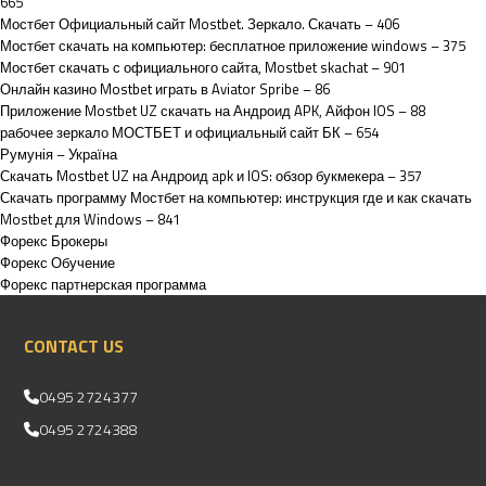
665
Мостбет Официальный сайт Mostbet. Зеркало. Скачать – 406
Мостбет скачать на компьютер: бесплатное приложение windows – 375
Мостбет скачать с официального сайта, Mostbet skachat – 901
Онлайн казино Mostbet играть в Aviator Spribe – 86
Приложение Mostbet UZ скачать на Андроид APK, Айфон IOS – 88
рабочее зеркало МОСТБЕТ и официальный сайт БК – 654
Румунія – Україна
Скачать Mostbet UZ на Андроид apk и IOS: обзор букмекера – 357
Скачать программу Мостбет на компьютер: инструкция где и как скачать
Mostbet для Windows – 841
Форекс Брокеры
Форекс Обучение
Форекс партнерская программа
CONTACT US
0495 2724377
0495 2724388