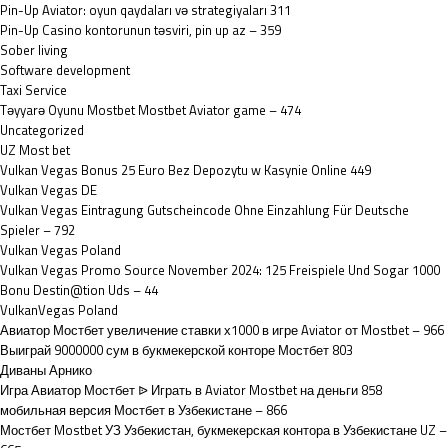
Pin-Up Aviator: oyun qaydaları və strategiyaları 311
Pin-Up Casino kontorunun təsviri, pin up az – 359
Sober living
Software development
Taxi Service
Təyyarə Oyunu Mostbet Mostbet Aviator game – 474
Uncategorized
UZ Most bet
Vulkan Vegas Bonus 25 Euro Bez Depozytu w Kasynie Online 449
Vulkan Vegas DE
Vulkan Vegas Eintragung Gutscheincode Ohne Einzahlung Für Deutsche
Spieler – 792
Vulkan Vegas Poland
Vulkan Vegas Promo Source November 2024: 125 Freispiele Und Sogar 1000
Bonu Destin@tion Uds – 44
VulkanVegas Poland
Авиатор Мостбет увеличение ставки х1000 в игре Aviator от Mostbet – 966
Выиграй 9000000 сум в букмекерской конторе Мостбет 803
Диваны Арнико
Игра Авиатор Мостбет ᐉ Играть в Aviator Mostbet на деньги 858
мобильная версия Мостбет в Узбекистане – 866
Мостбет Mostbet УЗ Узбекистан, букмекерская контора в Узбекистане UZ –