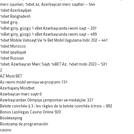
merc oyunlari, 1xbet az, Azerbaycan merc saytlari – 544
1xbet Azerbaydjan
1xbet Bangladesh
1xbet giriş
1xBet giriş, güzgü 1 xBet Azərbaycanda rəsmi sayt – 207
1xBet giriş, güzgü 1 xBet Azərbaycanda rəsmi sayt – 499
1xbet Mobile Vebsayt Və 1x Bet Mobil Uygulama Indir 202 – 441
1xbet Morocco
1xbet qeydiyyat
1xbet Russian
1xbet: Azərbaycan Mərc Saytı 1xBET Az, 1xbet mobi 2023 – 531
2
AZ Most BET
Az rəsmi mobil versiya və proqramı 731
Azerbajany Mostbet
Azərbaycan mərc saytı 6
Azərbaycandan Olimpiya çempionları və medalçılar 327
Belote coinchée à 3 : les règles de la belote coinchée à trois – 892
Bonus LasVegas Casino Online 920
Bookkeeping
Bootcamp de programación
casino