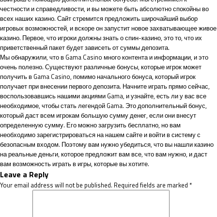
честности и справедливости, и вы можете быть абсолютно спокойны во
всех наших казино. Сайт стремится предложить широчайший выбор
игровых возможностей, и вскоре он запустит новое захватывающее живое
казино. Первое, что игроки должны знать о спин-казино, это то, что их
приветственный пакет будет зависеть от суммы депозита.
Мы обнаружили, что в Gama Casino много контента и информации, и это
очень полезно. Существуют различные бонусы, которые игрок может
получить в Gama Casino, помимо начального бонуса, который игрок
получает при внесении первого депозита. Начните играть прямо сейчас,
воспользовавшись нашими акциями Gama, и узнайте, есть ли у вас все
необходимое, чтобы стать легендой Gama. Это дополнительный бонус,
который даст всем игрокам большую сумму денег, если они внесут
определенную сумму. Его можно загрузить бесплатно, но вам
необходимо зарегистрироваться на нашем сайте и войти в систему с
безопасным входом. Поэтому вам нужно убедиться, что вы нашли казино
на реальные деньги, которое предложит вам все, что вам нужно, и даст
вам возможность играть в игры, которые вы хотите.
Leave a Reply
Your email address will not be published.
Required fields are marked
*