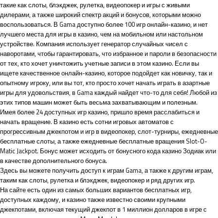
такие как слоты, блэкджек, рулетка, видеопокер и игры с живыми
дилерами, а также широкий спектр акций и бонусов, которыми можно
воспользоваться. В Gama доступно более 100 игр онлайн-казино, и нет
лучшего места для игры в казино, чем на мобильном или настольном
устройстве. Компания использует генератор случайных чисел с
наворотами, чтобы гарантировать, что избранное и пароли в безопасности
от тех, кто хочет уничтожить учетные записи в этом казино. Если вы
ищете качественное онлайн-казино, которое подойдет как новичку, так и
опытному игроку, или вы тот, кто просто хочет начать играть в азартные
игры для удовольствия, в Gama каждый найдет что-то для себя! Любой из
этих типов машин может быть весьма захватывающим и полезным.
Имея более 24 доступных игр казино, пришло время расслабиться и
начать вращение. В казино есть сотни игровых автоматов с
прогрессивным джекпотом и игр в видеопокер, слот-турниры, ежедневные
бесплатные слоты, а также ежедневные бесплатные вращения Slot-O-
Matic Jackpot. Бонус может исходить от бонусного кода казино Зодиак или
в качестве дополнительного бонуса.
Здесь вы можете получить доступ к играм Gama, а также к другим играм,
таким как слоты, рулетка и блэкджек, видеопокер и ряд других игр.
На сайте есть один из самых больших вариантов бесплатных игр,
доступных каждому, и казино также известно своими крупными
джекпотами, включая текущий джекпот в 1 миллион долларов в игре с