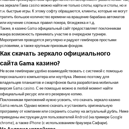
на зеркале Гама casino можно найти не только слоты, карты и столы, но и
т.н. быстрые игры. К этому софту обращаются, клиенты, которые не могут
тратить большое количество времени на вращение барабана автоматов
или изучение сложных правил покера, блэкджека и т.д.
Также, в казино Gama официальный сайт предоставляет поклонникам
жанра возможность принимать участие в очередном турнире.
Мероприятия проводятся регулярно и радуют гемблеров простыми
условиями, а также крупным призовым фондом.
Как скачать зеркало официального
сайта Gama казино?
Не всем гемблерам удобно взаимодействовать с системой с помощью
персонального компьютера или ноутбука. Именно поэтому для
владельцев планшетов и смартфонов была разработана мобильная
версия Gama casino. С ее помощью можно в любой момент найти
официальный ресурс или его резервную копию.
Поклонникам приложений нужно усвоить, что скачать зеркало казино
Gama нельзя. Однако можно скачать и установить оригинальную
программу от компании или сохранить ссылку на актуальный дубль. Ниже
приведены инструкции для пользователей Android (на примере Google
chrome), а также iPhone (с использованием браузера Сафари).