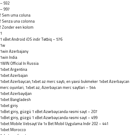
– 932
– 997
! Sem uma coluna
! Senza una colonna
! Zonder een kolom
1
1 xBet Android iOS indir Tətbiq – 576
1w
1win Azerbajany
1win India
1WIN Official In Russia
1xbet Argentina
1xbet Azerbajan
1xbet Azerbaycan,1xbet az merc saytı, en yaxsi bukmeker 1xbet Azerbaycan
merc oyunlari, 1xbet az, Azerbaycan merc saytlari – 544
1xbet Azerbaydjan
1xbet Bangladesh
1xbet giriş
1xBet giriş, güzgü 1 xBet Azərbaycanda rəsmi sayt – 207
1xBet giriş, güzgü 1 xBet Azərbaycanda rəsmi sayt – 499
1xbet Mobile Vebsayt Və 1x Bet Mobil Uygulama Indir 202 – 441
1xbet Morocco