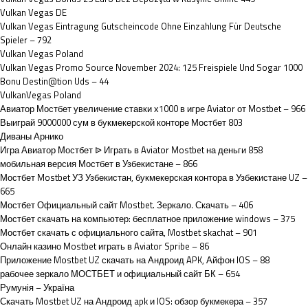
Vulkan Vegas DE
Vulkan Vegas Eintragung Gutscheincode Ohne Einzahlung Für Deutsche
Spieler – 792
Vulkan Vegas Poland
Vulkan Vegas Promo Source November 2024: 125 Freispiele Und Sogar 1000
Bonu Destin@tion Uds – 44
VulkanVegas Poland
Авиатор Мостбет увеличение ставки х1000 в игре Aviator от Mostbet – 966
Выиграй 9000000 сум в букмекерской конторе Мостбет 803
Диваны Арнико
Игра Авиатор Мостбет ᐉ Играть в Aviator Mostbet на деньги 858
мобильная версия Мостбет в Узбекистане – 866
Мостбет Mostbet УЗ Узбекистан, букмекерская контора в Узбекистане UZ –
665
Мостбет Официальный сайт Mostbet. Зеркало. Скачать – 406
Мостбет скачать на компьютер: бесплатное приложение windows – 375
Мостбет скачать с официального сайта, Mostbet skachat – 901
Онлайн казино Mostbet играть в Aviator Spribe – 86
Приложение Mostbet UZ скачать на Андроид APK, Айфон IOS – 88
рабочее зеркало МОСТБЕТ и официальный сайт БК – 654
Румунія – Україна
Скачать Mostbet UZ на Андроид apk и IOS: обзор букмекера – 357