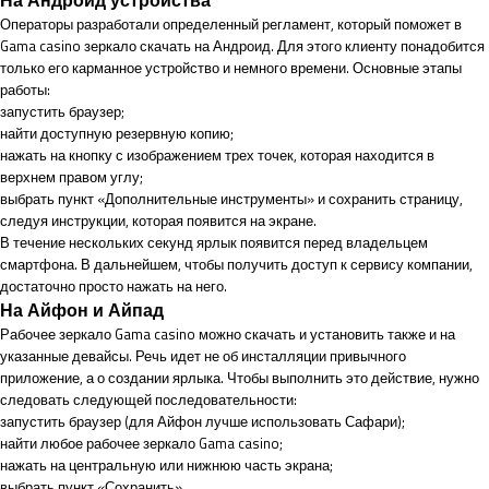
На Андроид устройства
Операторы разработали определенный регламент, который поможет в
Gama casino зеркало скачать на Андроид. Для этого клиенту понадобится
только его карманное устройство и немного времени. Основные этапы
работы:
запустить браузер;
найти доступную резервную копию;
нажать на кнопку с изображением трех точек, которая находится в
верхнем правом углу;
выбрать пункт «Дополнительные инструменты» и сохранить страницу,
следуя инструкции, которая появится на экране.
В течение нескольких секунд ярлык появится перед владельцем
смартфона. В дальнейшем, чтобы получить доступ к сервису компании,
достаточно просто нажать на него.
На Айфон и Айпад
Рабочее зеркало Gama casino можно скачать и установить также и на
указанные девайсы. Речь идет не об инсталляции привычного
приложение, а о создании ярлыка. Чтобы выполнить это действие, нужно
следовать следующей последовательности:
запустить браузер (для Айфон лучше использовать Сафари);
найти любое рабочее зеркало Gama casino;
нажать на центральную или нижнюю часть экрана;
выбрать пункт «Сохранить».