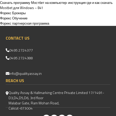
Скачать программу Мостбет на компьютер: инструкция где и как скачать
Mostbet для Windows – 841
Форекс Брокеры
Форекс Обучение
Форекс партнерская программа
CONTACT US
0495 2724377
0495 2724388
info@qualityassay.in
REACH US
Quality Assay & Hallmarking Centre Private Limited 17/1491-
D3,D4,D5,D6, 3rd floor
Malabar Gate, Ram Mohan Road,
Calicut-673004