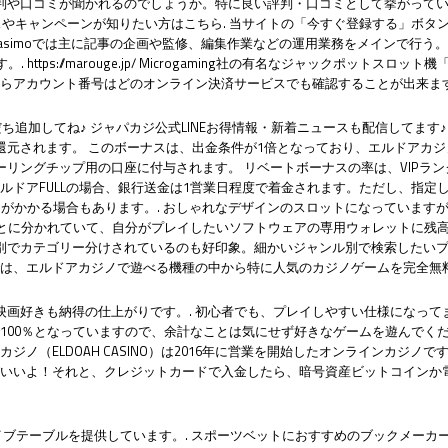
や口コミが聞かれるのでしょうか。特に良い評判・口コミとして挙がっている
ナスやキャンペーンが知りたい方はこちら. 当サイトの「今すぐ登録する」ボタ
Casimoでは主に記事の企画や監修、編集作業などの運用業務をメインで行う。
す。.
https://marouge.jp/
Microgaming社の有名なジャックポットスロット機
たらアカウント番号はどのオンライン決済サービスでも確認することが出来ます
ち追加してね♪ ジャパカジ公式LINEお得情報・新着ニュースも配信してます
元されます。 このボーナスは、出金条件が1倍となっており、エルドアカジ
リングチップ用の口座に付与されます。 リベートボーナスの率は、VIPラン
ルドアFULLの場合、銀行送金は1営業日程度で着金されます。ただし、指定
る場合もあります。. おしゃれなデザインのスロットになっていますが、見た目と
ェアごとに分かれていて、自分がプレイしたいソフトウェアの専用ウォレットに残
別でカテゴリー分けされているのも好印象。細かいジャンル別で検索したい
では、エルドアカジノで遊べる機種の中から特に人気のカジノゲームを完全無
きも納得の仕上がりです。. 初心者でも、プレイしやすい仕様になってますよ。.
0％となっていますので、余計なことは気にせず好きなゲームを遊んでくださいね！
ノ（ELDOAH CASINO）は2016年に営業を開始したオンラインカジノ
いよ！それと、クレジットカードで入金したら、暗号資産ビットコインか電子決済S
ブテーブルを提供しています。. スポーツベットにおすすめのブックメーカーラ