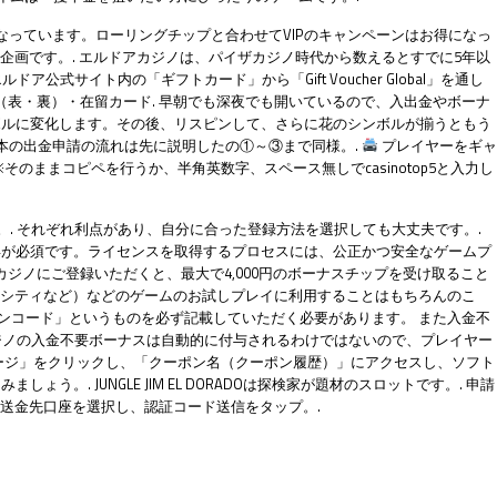
つになっています。ローリングチップと合わせてVIPのキャンペーンはお得になっ
企画です。. エルドアカジノは、パイザカジノ時代から数えるとすでに5年以
サイト内の「ギフトカード」から「Gift Voucher Global」を通し
（表・裏）・在留カード. 早朝でも深夜でも開いているので、入出金やボーナ
ボルに変化します。その後、リスピンして、さらに花のシンボルが揃うともう
本の出金申請の流れは先に説明したの①～③まで同様。.
プレイヤーをギャ
そのままコピペを行うか、半角英数字、スペース無しでcasinotop5と入力し
。. それぞれ利点があり、自分に合った登録方法を選択しても大丈夫です。.
得が必須です。ライセンスを取得するプロセスには、公正かつ安全なゲームプ
ジノにご登録いただくと、最大で4,000円のボーナスチップを受け取ること
（サイドベットシティなど）などのゲームのお試しプレイに利用することはもちろんのこ
ションコード」というものを必ず記載していただく必要があります。 また入金不
カジノの入金不要ボーナスは自動的に付与されるわけではないので、プレイヤー
ージ」をクリックし、「クーポン名（クーポン履歴）」にアクセスし、ソフト
JUNGLE JIM EL DORADOは探検家が題材のスロットです。. 申請
 送金先口座を選択し、認証コード送信をタップ。.