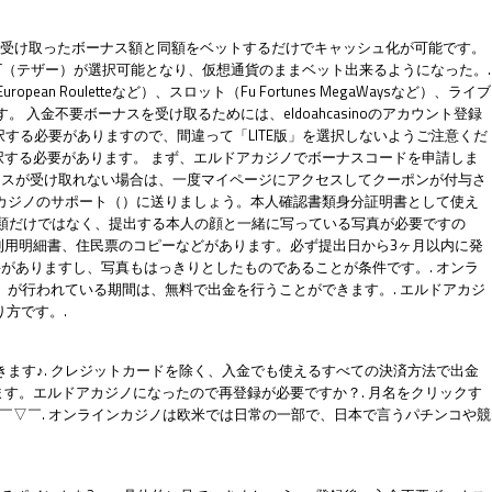
. 受け取ったボーナス額と同額をベットするだけでキャッシュ化が可能です。
DT（テザー）が選択可能となり、仮想通貨のままベット出来るようになった。.
uletteなど）、スロット（Fu Fortunes MegaWaysなど）、ライブ
金不要ボーナスを受け取るためには、eldoahcasinoのアカウント登録
する必要がありますので、間違って「LITE版」を選択しないようご注意くだ
択する必要があります。 まず、エルドアカジノでボーナスコードを申請しま
ナスが受け取れない場合は、一度マイページにアクセスしてクーポンが付与さ
アカジノのサポート（）に送りましょう。本人確認書類身分証明書として使え
類だけではなく、提出する本人の顔と一緒に写っている写真が必要ですの
利用明細書、住民票のコピーなどがあります。必ず提出日から3ヶ月以内に発
がありますし、写真もはっきりとしたものであることが条件です。. オンラ
」が行われている期間は、無料で出金を行うことができます。.
エルドアカジ
方です。.
ます♪. クレジットカードを除く、入金でも使えるすべての決済方法で出金
ています。エルドアカジノになったので再登録が必要ですか？. 月名をクリックす
￣▽￣. オンラインカジノは欧米では日常の一部で、日本で言うパチンコや競