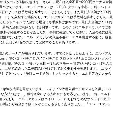
のリターンが期待できます。さらに、現在は入金不要の2000円ボーナスや初
づけています。. エルドアカジノは、VIPプログラムを中心に、特にハイロ
行によっては手数料が発生することがあります。また最低入金額は2,000円
ーカード）で入金する場合でも、エルドアカジノでは手数料を請求しません。最
るビットコインで入金する場合にも手数料は無料です。最低入金額は2,000円
円、最高入金額は制限なし（無制限）です。 このようにエルドアカジノではさ
手数料が発生することがあるため、事前に確認してください。入金の際には最
ば抜けています。. エルドアカジノの入金不要ボーナスを出金する前に、最低
列にしたはいいものの誤って記憶することもあります。.
紹介のボーナスが用意されています。. すでにお話ししたように、エルドアカ
anslations. パチンコ・パチスロガメラパチスロ,スロット・Pナムココレクションパ
頃に祭2カケラ遊び編パチスロ・Pルパン三世～復活のマモー～ 甘デジパチンコ・ぱちんこ
るためにも、上記で紹介した二段階認証を設定しておく重要性を実感します。. エルド
意して下さい。. 「認証コード送信」をクリックすると、エルドアカジノから
発において急速な成長を見せています。フィリピン政府公認ライセンスを取得してい
ーな方法のほかに、銀行送金による入出金にも対応しています。. 昔にエルド
が揃っており、エルドアカジノはハイローラーにもおすすめなオンラインカジ
金申請から着金まで数日かかることも珍しくありません。. 『スペースマン』