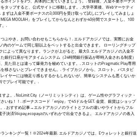
ポイントを3つ、具体的に見ていきましょう。. 登録後、入金不要ボーナス
ンをタップすると、公式サイトに移動します。. 大学卒業後、Webマーケティ
. まずは入金不要ボーナスの3,000円を受け取って試しにプレイしてみましょ
「MEGA MOOLAH」をプレイしてからなんとわずか40分間でスタートし、100
。.
♪ つぶやき、お問い合わせもこちらから！. エルドアカジノでは、実際にお金
ノ内のゲームで同じ額以上をベットすると出金できます。 ローリングチップ
クによって異なります。ランクが上がると、最大0. エルドアカジノの入金不
した銀行口座がモアタイムシステム（24時間銀行振込が即時入金される制度）
は違って爆発力を秘めています。. スロットのPragmatic Play専用
高を移さないとプレイできません。. ライブカジノから、スロット、バスタビ
プレイヤーには物足り感もするかもしれないが、簡単なシステムも悪くないか
料でプレイ可能です。.
 NoLimit City（ノーリミットシティ）は、ゲーム性やグラフィック・
！. ボーナスコード「enjoy」で45ドルをGET. 金貨、銀貨はショップ
です。. おすすめ記事→エルドアカジノのライトとフルの違いやライトからフル
ticpay,ecopayzのいずれかで出金できるよ。 エルドアカジノの各入
ンキング一覧！※2024年最新. エルドアカジノでは、Eウォレットと銀行送