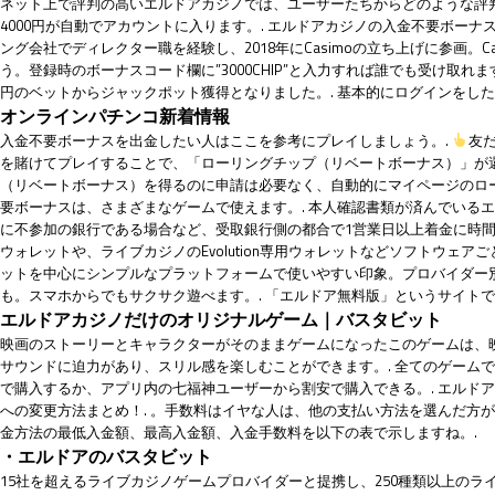
ネット上で評判の高いエルドアカジノでは、ユーザーたちからどのような評判
4000円が自動でアカウントに入ります。. エルドアカジノの入金不要ボー
ング会社でディレクター職を経験し、2018年にCasimoの立ち上げに参画。
う。登録時のボーナスコード欄に”3000CHIP”と入力すれば誰でも受け取れま
円のベットからジャックポット獲得となりました。. 基本的にログインをし
オンラインパチンコ新着情報
入金不要ボーナスを出金したい人はここを参考にプレイしましょう。.
友だ
を賭けてプレイすることで、「ローリングチップ（リベートボーナス）」が還
（リベートボーナス）を得るのに申請は必要なく、自動的にマイページのロー
要ボーナスは、さまざまなゲームで使えます。. 本人確認書類が済んでいるエ
に不参加の銀行である場合など、受取銀行側の都合で1営業日以上着金に時間がかか
ウォレットや、ライブカジノのEvolution専用ウォレットなどソフトウ
ットを中心にシンプルなプラットフォームで使いやすい印象。プロバイダー
も。スマホからでもサクサク遊べます。. 「エルドア無料版」というサイト
エルドアカジノだけのオリジナルゲーム｜バスタビット
映画のストーリーとキャラクターがそのままゲームになったこのゲームは、映画好
サウンドに迫力があり、スリル感を楽しむことができます。. 全てのゲームで10
で購入するか、アプリ内の七福神ユーザーから割安で購入できる。. エルドアカジ
への変更方法まとめ！. 。手数料はイヤな人は、他の支払い方法を選んだ方がい
金方法の最低入金額、最高入金額、入金手数料を以下の表で示しますね。.
・エルドアのバスタビット
15社を超えるライブカジノゲームプロバイダーと提携し、250種類以上のライ