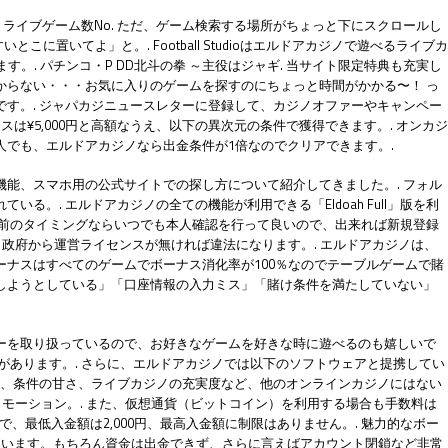
ト・ライブゲーム数No. ただ、ゲーム検索する場所がちょっと下にスクロールし
てよ」と。. Football Studioはエルドアカジノで遊べるライブカ
. パチンコ・P DD北斗の拳 ～主役はジャギ. 当サイト限定特典も充実し
からない・・・お気に入りのゲームを探すのにちょっと時間がかかる〜！ っ
です。. ジャパカジニュースレターに登録して、カジノオファーやキャンペー
は¥5,000円と高額なうえ、以下の異次元の条件で獲得できます。. オンカジ
人でも、エルドアカジノなら出金条件が1倍なのでクリアできます。.
機能、スマホ用の公式サイトでの探し方について紹介してきました。. フォル
る。. エルドアカジノの全ての機能が利用できる「Eldoah Full」版を利
の前のタイミングならいつでも本人確認を行って良いので、出来れば新規登録
政府から運営ライセンスが無ければ違法になります。. エルドアカジノは、
ーナスはすべてのゲームでボーナス消化率が100％なのでテーブルゲームで賭
請しようとしている」「口座情報の入力ミス」「賭け条件を満たしていない」
ームプロバイダーを取り扱っているので、お好きなゲームを好きな時に遊べるのも嬉しいで
要があります。. さらに、エルドアカジノでは以下のソフトウェアと提携してい
ード、条件の甘さ、ライブカジノの充実度など、他のオンラインカジノにはない
ロモーション。. また、仮想通貨（ビットコイン）を利用する場合も手数料は
、最低入金額は2,000円、最高入金額に制限はありません。. 魅力的なボー
まいます。もちろん資金は出金できず、さらに言えばアカウント閉鎖など非常