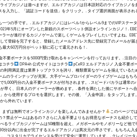
もライブカジノは遊べますが、エルドアカジノは日本語対応のライブカジノを
入力し、「認証コードを送信」をクリック。. タイプ選択画面が表示されるの
つの手です。. エルドアカジノにはレベル1からレベル9までのVIPステー
023年5月にオープンした新鋭のスポーツベット併設オンラインカジノ！. E
ラーが進行するカジノゲームで楽しくゲームをプレイしたいですよね。EBE
力して登録を完了すると、登録したメールアドレス先に登録完了のメールが届
でも最大60万円分がベット額に応じて還元される！.
金不要ボーナスを5000円受け取れるキャンペーンを行っております。. 注
はコチラ
DPA4h 公式サイトはコチラ
pCeR3 エルドアカジノ 入金不要
ノの利用満足度は業界トップクラスを誇り、種類豊富なゲームを揃えているた
ームのラインナップが充実。大手ゲームプロバイダーのライブゲームはもちろ
ことで5,000円分の入金不要ボーナスが付与されます。. スピードバカラは通
く、日本人のディーラーが務めます。. 条件を満たした後にサポートへ合言葉「2
ス」から使用するプロモを選択します。その後、「入金申請」をタップします
から外れています.
、まずは無料でオンラインカジノを楽しんんでみませんか？
このページで
の？禁止ゲームはあるの？さらに入金不要よりもお得意なボーナスも紹介して
べるライブカジノゲームは50種類を超え、メガボールやモノポリーなど他で導
も”30分以内に出金が完了するエルドアカジノは異次元の早さです。もちろん入
誕生し、コスタリカでライセンスを受けて安全に運営しています。. クレイジー