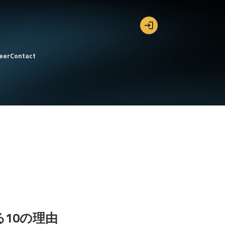
eer
Contact
10の理由