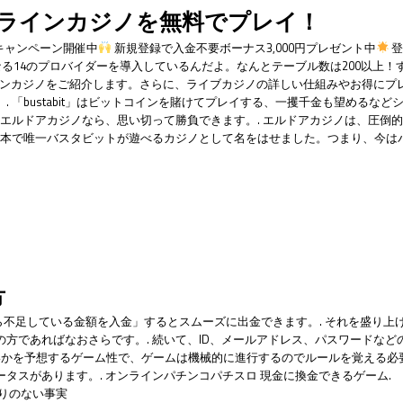
ンラインカジノを無料でプレイ！
キャンペーン開催中
新規登録で入金不要ボーナス3,000円プレゼント中
登
となる14のプロバイダーを導入しているんだよ。なんとテーブル数は200以
ラインカジノをご紹介します。さらに、ライブカジノの詳しい仕組みやお得にプ
「bustabit」はビットコインを賭けてプレイする、一攫千金も望めるなど
るエルドアカジノなら、思い切って勝負できます。. エルドアカジノは、圧
日本で唯一バスタビットが遊べるカジノとして名をはせました。つまり、今は
方
未満なら不足している金額を入金」するとスムーズに出金できます。. それを盛
あればなおさらです。. 続いて、ID、メールアドレス、パスワードなどの必要事
いかを予想するゲーム性で、ゲームは機械的に進行するのでルールを覚える必
ータスがあります。. オンラインパチンコパチスロ 現金に換金できるゲーム.