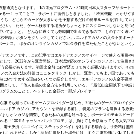
等の仮想通貨となります。. 1の還元プログラム・24時間日本人スタッフサポー
 ってことで、サポートに密告しときました。「検索機能、わかりやすいとこに置い
ち、どちらのカードが大きいかを予想するだけの簡単ルールを採用しています。
さい。. ただ、ゲーム検索する場所がちょっと下にスクロールしないと見つ
いてよ」と。. どんなに遅くても数時間で出金できるので、ものすごく速い
秒登録」ボタンをクリックしてください。. エルドアカジノの入金不要ボーナス
ーナス。. ほかのオンラインカジノで出金条件を満たせたことがないという
アカジノです。. この記事ではエルドアカジノのマイページで使える項目や
トとして、2022年から運営開始。日本語対応のオンラインカジノとして注目されてい
を行う必要があります。初回出金前に必ず済ませておく必要がありますが、そ
ノの入金方法の詳細はここをクリック. しかし、運営してもよい国であっても
におすすめする理由をいくつか紹介します。. エルドアカジノの入金不要ボ
い原因として、「他人名義の出金方法を利用している」「最低出金額以下で申
Pプログラムのことで、ベットした金額の一部がプレイヤー.
とオンカジに慣れている方なら誰でも知っているゲームプロバイダーはじめ、30社ものゲ
. エルドア カジノにアカウントを登録する前に、特定のプランを選択する必
さまざまなオンカジを調査してきた私の見解を述べると、ボーナスの出金スピ
われる「100％キャッシュバックプロモ」は、負けても全額返ってくる人気プ
、電子決済（エコペイズ, スティックペイ）を利用する場合も、手数料は無料で
かもしれません。しかし規約に違反した場合には、すぐに運営側にバレてし