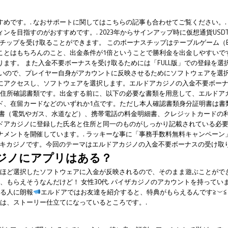
めです。. なおサポートに関してはこちらの記事も合わせてご覧ください。
を目指すのがおすすめです。. 2023年からサインアップ時に仮想通貨US
受け取ることができます。 このボーナスチップはテーブルゲーム（European Ro
はもちろんのこと、出金条件が1倍ということで勝利金を出金しやすいです。 入
す。 また入金不要ボーナスを受け取るためには「FULL版」での登録を選択
ないので、プレイヤー自身がアカウントに反映させるためにソフトウェアを選
にアクセスし、ソフトウェアを選択します。エルドアカジノの入金不要ボー
書と住所確認書類です。出金する前に、以下の必要な書類を用意して、エルド
ド、在留カードなどのいずれか1点です。ただし本人確認書類身分証明書は書
細書（電気やガス、水道など）、携帯電話の料金明細書、クレジットカードの
ドアカジノに登録した氏名と住所と同一のものがしっかり記載されている必要
メントを開催しています。. ラッキーな事に「事務手数料無料キャンペーン
、ツキカジノです。今回のテーマはエルドアカジノの入金不要ボーナスの受け取り
ジノにアプリはある？
先ほど選択したソフトウェアに入金が反映されるので、そのまま遊ぶことができ
ってて、もらえそうなんだけど！ 女性30代. パイザカジノのアカウントを持っ
いる人に朗報
エルドアではお友達を紹介すると、特典がもらえるんです≧︶≦
ころは、ストーリー仕立てになっているところです。.