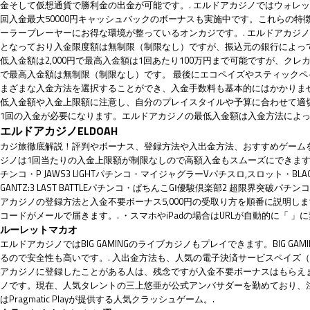
金そして仮想通貨で勝利金の出金が可能です。. エルドアカジノではウォレッ
回入金最大50000円キャッシュバックのボーナスも実施中です。これらの特
ーラープレーヤーにお得な環境が整っているオンカジです。. エルドアカジ
となっており入金限度額は無制限（制限なし）ですが、振込元の銀行によって
低入金額は2,000円で最高入金額は1回あたり100万円まで可能ですが、ク
で最高入金額は無制限（制限なし）です。 最後にエコペイズやスティックペ
まざまな入金方法を選択することができ、入金手数料も基本的にはかかりま
低入金額や入金上限額に注意し、自分のプレイスタイルや予算に合わせて適切
1回の入金が必要になります。エルドアカジノの最低入金額は入金方法によっ
エルドアカジノELDOAH
カジ旅徹底解説！評判やボーナス、登録方法や入出金方法、おすすめゲームを
ジノは1回当たりの入金上限額が制限なしので高額入金もスムーズにできます。 ですのでエルドア
チンコ・P JAWS3 LIGHTパチンコ・マイジャグラーVパチスロ,スロット・BL
GANTZ:3 LAST BATTLEパチンコ・ぱちんこGⅠ優駿倶楽部2 超限界
アカジノの登録方法と入金不要ボーナス5,000円の受取り方を順番に説明
コードがメールで届きます。. ・スマホやiPadの場合はURLが自動的に「 
ルーレットマカオ
エルドアカジノではBIG GAMINGのライブカジノもプレイできます。BIG
るので安全性も高いです。. 入出金方法も、人気の電子決済サービスペイズ（
アカジノに登録したことがある人は、残念ですが入金不要ボーナスはもらえ
ノです。現在、人気タレントの三上悠亜が公式アンバサダーを勤めており、注
はPragmatic Playが提供する人気クラッシュゲーム。.