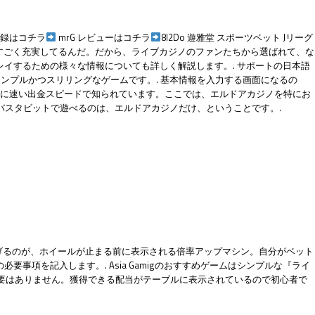
録はコチラ
mrG レビューはコチラ
8I2Do 遊雅堂 スポーツベット Jリーグ
上！すごく充実してるんだ。だから、ライブカジノのファンたちから選ばれて、な
レイするための様々な情報についても詳しく解説します。. サポートの日本語
シンプルかつスリリングなゲームです。. 基本情報を入力する画面になるの
倒的に速い出金スピードで知られています。ここでは、エルドアカジノを特にお
バスタビットで遊べるのは、エルドアカジノだけ、ということです。.
り上げるのが、ホイールが止まる前に表示される倍率アップマシン。自分がベット
項を記入します。. Asia Gamigのおすすめゲームはシンプルな『ライ
要はありません。獲得できる配当がテーブルに表示されているので初心者で