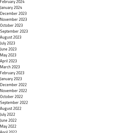
February 2024
January 2024
December 2023
November 2023
October 2023
September 2023
August 2023
July 2023
June 2023
May 2023
April 2023
March 2023
February 2023
January 2023
December 2022
November 2022
October 2022
September 2022
August 2022
July 2022
June 2022
May 2022
April 2022