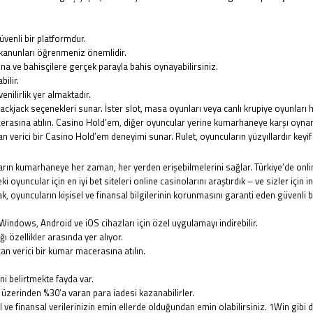
üvenli bir platformdur.
 kanunları öğrenmeniz önemlidir.
na ve bahisçilere gerçek parayla bahis oynayabilirsiniz.
bilir.
nilirlik yer almaktadır.
lackjack seçenekleri sunar. İster slot, masa oyunları veya canlı krupiye oyunları
cerasına atılın. Casino Hold’em, diğer oyuncular yerine kumarhaneye karşı oyna
an verici bir Casino Hold’em deneyimi sunar. Rulet, oyuncuların yüzyıllardır key
ların kumarhaneye her zaman, her yerden erişebilmelerini sağlar. Türkiye’de onl
ki oyuncular için en iyi bet siteleri online casinolarını araştırdık – ve sizler iç
larak, oyuncuların kişisel ve finansal bilgilerinin korunmasını garanti eden güven
indows, Android ve iOS cihazları için özel uygulamayı indirebilir.
 özellikler arasında yer alıyor.
n verici bir kumar macerasına atılın.
i belirtmekte fayda var.
ı üzerinden %30’a varan para iadesi kazanabilirler.
el ve finansal verilerinizin emin ellerde olduğundan emin olabilirsiniz. 1Win gi