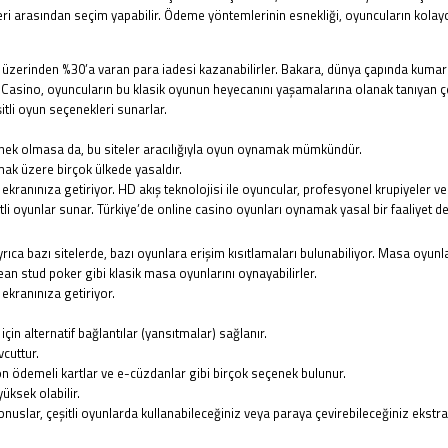
leri arasından seçim yapabilir. Ödeme yöntemlerinin esnekliği, oyuncuların kolayc
rı üzerinden %30’a varan para iadesi kazanabilirler. Bakara, dünya çapında kuma
 Casino, oyuncuların bu klasik oyunun heyecanını yaşamalarına olanak tanıyan çe
şitli oyun seçenekleri sunarlar.
eçenek olmasa da, bu siteler aracılığıyla oyun oynamak mümkündür.
ak üzere birçok ülkede yasaldır.
kranınıza getiriyor. HD akış teknolojisi ile oyuncular, profesyonel krupiyeler ve
itli oyunlar sunar. Türkiye’de online casino oyunları oynamak yasal bir faaliyet değ
Ayrıca bazı sitelerde, bazı oyunlara erişim kısıtlamaları bulunabiliyor. Masa oyu
bean stud poker gibi klasik masa oyunlarını oynayabilirler.
ekranınıza getiriyor.
için alternatif bağlantılar (yansıtmalar) sağlanır.
cuttur.
 ön ödemeli kartlar ve e-cüzdanlar gibi birçok seçenek bulunur.
üksek olabilir.
nuslar, çeşitli oyunlarda kullanabileceğiniz veya paraya çevirebileceğiniz ekstra 