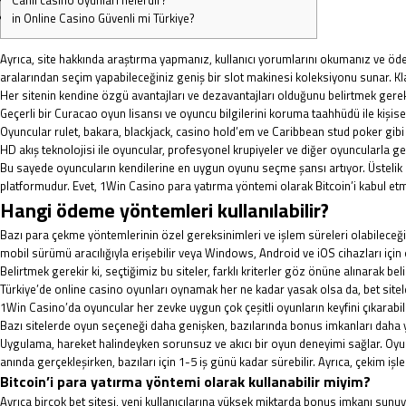
Canlı casino oyunları nelerdir?
in Online Casino Güvenli mi Türkiye?
Ayrıca, site hakkında araştırma yapmanız, kullanıcı yorumlarını okumanız ve öd
aralarından seçim yapabileceğiniz geniş bir slot makinesi koleksiyonu sunar. 
Her sitenin kendine özgü avantajları ve dezavantajları olduğunu belirtmek gerek
Geçerli bir Curacao oyun lisansı ve oyuncu bilgilerini koruma taahhüdü ile kişisel
Oyuncular rulet, bakara, blackjack, casino hold’em ve Caribbean stud poker gibi 
HD akış teknolojisi ile oyuncular, profesyonel krupiyeler ve diğer oyuncularla ge
Bu sayede oyuncuların kendilerine en uygun oyunu seçme şansı artıyor. Üstelik 
platformudur. Evet, 1Win Casino para yatırma yöntemi olarak Bitcoin’i kabul etm
Hangi ödeme yöntemleri kullanılabilir?
Bazı para çekme yöntemlerinin özel gereksinimleri ve işlem süreleri olabileceği
mobil sürümü aracılığıyla erişebilir veya Windows, Android ve iOS cihazları için 
Belirtmek gerekir ki, seçtiğimiz bu siteler, farklı kriterler göz önüne alınarak beli
Türkiye’de online casino oyunları oynamak her ne kadar yasak olsa da, bet site
1Win Casino’da oyuncular her zevke uygun çok çeşitli oyunların keyfini çıkarabili
Bazı sitelerde oyun seçeneği daha genişken, bazılarında bonus imkanları daha y
Uygulama, hareket halindeyken sorunsuz ve akıcı bir oyun deneyimi sağlar. Oyunc
anında gerçekleşirken, bazıları için 1-5 iş günü kadar sürebilir. Ayrıca, çekim işlemi
Bitcoin’i para yatırma yöntemi olarak kullanabilir miyim?
Ayrıca birçok bet sitesi, yeni kullanıcılarına yüksek miktarda bonus imkanı sunu