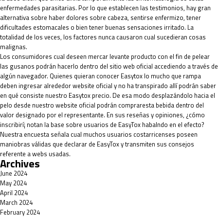
enfermedades parasitarias. Por lo que establecen las testimonios, hay gran
alternativa sobre haber dolores sobre cabeza, sentirse enfermizo, tener
dificultades estomacales o bien tener buenas sensaciones irritado. La
totalidad de los veces, los factores nunca causaron cual sucedieran cosas
malignas.
Los consumidores cual deseen mercar levante producto con el fin de pelear
las gusanos podrán hacerlo dentro del sitio web oficial accediendo a través de
algún navegador. Quienes quieran conocer Easytox lo mucho que rampa
deben ingresar alrededor website oficial y no ha transpirado allí podrán saber
en qué consiste nuestro Easytox precio. De esa modo desplazándolo hacia el
pelo desde nuestro website oficial podrán compraresta bebida dentro del
valor designado por el representante. En sus reseñas y opiniones, ¿cómo
inscribirí¡ notan la base sobre usuarios de EasyTox habalndo en el efecto?
Nuestra encuesta señala cual muchos usuarios costarricenses poseen
maniobras válidas que declarar de EasyTox y transmiten sus consejos
referente a webs usadas.
Archives
June 2024
May 2024
April 2024
March 2024
February 2024