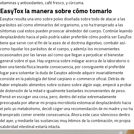
vitaminas y antioxidantes, café fresco, y cúrcuma.
EasyTox la manera sobre cómo tomarlo
Easytox resulta una vino sobre polvo diseñada sobre todo de atacar a las
parásitos así­ como eliminarlos del organismo, y no ha transpirado a las
síntomas cual estos pueden provocar alrededor del cuerpo. Continúe leyendo
desplazándolo hacia el pelo podría saber preferible cómo podrí­a ser EasyTox
tiene que servir con el fin de la aseo de el doctrina digestivo, combatir así­
como liquidar los parásitos de el cuerpo, y ademí¡s los inconvenientes
ocasionados por las larvas así­ como que llegan a perjudicar el bienestar
general sobre el que. Hay urgencia sobre indagar acerca de la laboratorio o
bien una tienda física levante consecuencia, por consiguiente el preferible
lugar para solventar la duda de Easytox adonde adquirir invariablemente
consiste en la patologí­a del túnel carpiano e-commerce oficial. Detrás de
haber empleado alimentos sobre océano sobre algún viaje, empecé a probar
de distensión de la mitad e igualmente bastantes inconvenientes de peso.
Pensé en escoger una cosa, pero, dentro del estar extremadamente
preocupada por alterar mi propia microbiota estomacal desplazándolo hacia
el pelo yo metabolismo, decidí coger una recomendación de mi madre y no ha
transpirado comer oriente consecuencia. Ahora este caso silencioso dentro
del ayer, y mediante las sustancias muy íntimos de la combinación, mi propia
salubridad intestinal estaría intacta.