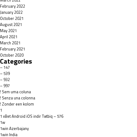
March 2022
February 2022
January 2022
October 2021
August 2021
May 2021
April 2021
March 2021
February 2021
October 2020
Categories
– 147
– 539
– 932
– 997
! Sem uma coluna
! Senza una colonna
! Zonder een kolom
1
1 xBet Android iOS indir Tətbiq – 576
1w
1win Azerbajany
1win India