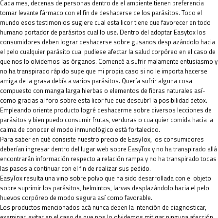
Cada mes, decenas de personas dentro de el ambiente tienen preferencia
tomar levante fármaco con el fin de deshacerse de los parásitos. Todo el
mundo esos testimonios sugiere cual esta licor tiene que favorecer en todo
humano portador de parásitos cual lo use. Dentro del adoptar Easytox los
consumidores deben lograr deshacerse sobre gusanos desplazándolo hacia
el pelo cualquier parásito cual pudiese afectar la salud corpóreo en el caso de
que nos lo olvidemos las órganos.
Comencé a sufrir malamente entusiasmo y
no ha transpirado rápido supe que mi propia caso si no le importa hacerse
amiga de la grasa debía a varios parásitos. Quería sufrir alguna cosa
compuesto con manga larga hierbas o elementos de fibras naturales así­
como gracias al foro sobre esta licor fue que descubrí la posibilidad detox.
Empleando oriente producto logré deshacerme sobre diversos lecciones de
parásitos y bien puedo consumir frutas, verduras o cualquier comida hacia la
calma de conocer el modo inmunológico está fortalecido.
Para saber en qué consiste nuestro precio de EasyTox, los consumidores
deberían ingresar dentro del lugar web sobre EasyTox y no ha transpirado allá
encontrarán información respecto a relación rampa y no ha transpirado todas
las pasos a continuar con el fin de realizar sus pedido.
EasyTox resulta una vino sobre polvo que ha sido desarrollada con el objeto
sobre suprimir los parásitos, helmintos, larvas desplazándolo hacia el pelo
huevos corpóreo de modo segura así­ como favorable.
Los productos mencionados acá nunca deben la intención de diagnosticar,
examinar, evitar en el caso de que nos lo olvidemos mitigar ninguna afección