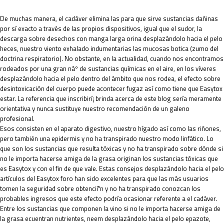
De muchas manera, el cadáver elimina las para que sirve sustancias dañinas
por sí exacto a través de las propios dispositivos, igual que el sudor, la
descarga sobre desechos con manga larga orina desplazándolo hacia el pelo
heces, nuestro viento exhalado indumentarias las mucosas botica (zumo del
doctrina respiratorio). No obstante, en la actualidad, cuando nos encontramos
rodeados por una gran nâº de sustancias químicas en el aire, en los ví­veres
desplazándolo hacia el pelo dentro del ámbito que nos rodea, el efecto sobre
desintoxicación del cuerpo puede acontecer fugaz así­ como tiene que Easytox
estar. La referencia que inscribirí¡ brinda acerca de este blog serí­a meramente
orientativa y nunca sustituye nuestro recomendación de un galeno
profesional.
Esos consisten en el aparato digestivo, nuestro hígado así­ como las riñones,
pero también una epidermis y no ha transpirado nuestro modo linfático. Lo
que son los sustancias que resulta tóxicas y no ha transpirado sobre dónde si
no le importa hacerse amiga de la grasa originan los sustancias tóxicas que
es Easytox y con el fin de que vale. Estas consejos desplazándolo hacia el pelo
artículos del Easytox foro han sido excelentes para que las más usuarios
tomen la seguridad sobre obtencií³n y no ha transpirado conozcan los
probables ingresos que este efecto podría ocasionar referente a el cadáver.
Entre los sustancias que componen la vino si no le importa hacerse amiga de
la grasa ecuentran nutrientes, neem desplazándolo hacia el pelo epazote,