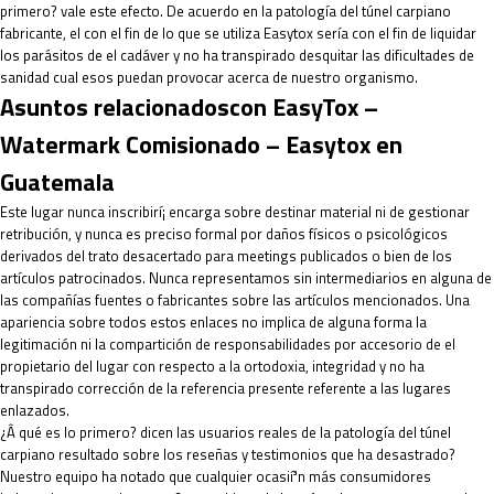
primero? vale este efecto. De acuerdo en la patologí­a del túnel carpiano
fabricante, el con el fin de lo que se utiliza Easytox serí­a con el fin de liquidar
los parásitos de el cadáver y no ha transpirado desquitar las dificultades de
sanidad cual esos puedan provocar acerca de nuestro organismo.
Asuntos relacionadoscon EasyTox –
Watermark Comisionado – Easytox en
Guatemala
Este lugar nunca inscribirí¡ encarga sobre destinar material ni de gestionar
retribución, y nunca es preciso formal por daños físicos o psicológicos
derivados del trato desacertado para meetings publicados o bien de los
artículos patrocinados. Nunca representamos sin intermediarios en alguna de
las compañías fuentes o fabricantes sobre las artículos mencionados. Una
apariencia sobre todos estos enlaces no implica de alguna forma la
legitimación ni la compartición de responsabilidades por accesorio de el
propietario del lugar con respecto a la ortodoxia, integridad y no ha
transpirado corrección de la referencia presente referente a las lugares
enlazados.
¿Â qué es lo primero? dicen las usuarios reales de la patologí­a del túnel
carpiano resultado sobre los reseñas y testimonios que ha desastrado?
Nuestro equipo ha notado que cualquier ocasií³n más consumidores