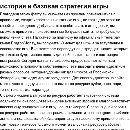
история и базовая стратегия игры
Благодаря этому факту вы сможете без проблем познакомиться с
правилами, создать собственные тактики игры, не тратя для этого ни
копейки своих денег. Дабы начать зарабатывать в игре деньги, вы
сможете применять приветственные бонусы от сайта, не требующие
пополнения счёта. Например, за подписку на официальный телеграм
канал DragonMoney, вы получите 50 монет для игры а за вступление в
сообщество игры Вконтакте вам переведут еще тридцать монет, которые
уже можно будет использовать для небольших ставок и настоящих
выигрышей! Сегодня данная платформа предоставляет клиентам
возможность пополнять собственный счет и выводить деньги десятком
разных способов, которые удобны как для игроков из Российской
Федерации, так и для других государств. Для своего удобства на сайте
можно указать одну из основных валют на ресурсе: рубли, евро, лари,
тенге, гривны, доллары и др.
С самого момента запуска на ресурсе работает внутренняя система
лояльности, она поощряет наиболее активных игроков и благоприятствует
пассивному привлечению в игру новых геймеров. С первых дней работы
на ресурсе работает своя программа лояльности, она поощряет наиболее
активных пользователей и благоприятствует пассивному привлечению на
сайт новых геймеров. С самого момента запуска на ресурсе работает