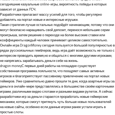
сегодняшние казуальные online-игры, вероятность победы в которых
зависит от данных ГСЧ.
Разработчики прилагают массу усилий для того, чтобы регулярно
добавлять на портал новые и интересные игрушки.
Такая стратегия лучше остальных подойдёт начинающим, потому что они
могут безопасно наращивать свой депозит, перенося небольшие серии
проигрыша, затем решение о переходе на более высокие ставки или
коэффициенты каждый человек принимает целиком самостоятельно.
Онлайн игра DragonMoney сегодня пользуется большой популярностью в
рядах русскоязычных гемблеров, ведь игра даёт возможность не только с
интересом проводить время,но и общаться с многими другими игроками,
не напрягаясь зарабатывать деньги себе на жизнь.
dragon money
С первых дней работы на площадке существует
собственная программа лояльности, что поощряет самых активных
игроков и благоприятствует пассивному привлечению на портал новых
геймеров. Уже сравнительно давно прошли те дни, когда азартные игры за
деньги в онлайн-мире представлялись в большинстве своём карточными
играми, различными видео слотами и разными видами рулеток. А сейчас
разработчики игр за деньги стараются проработать новые геймерские
механики, которые смогут притянуть чуть больше новых пользователей
на новые сайты, особенно если данные игроки ранее устали играть в
простые слоты.