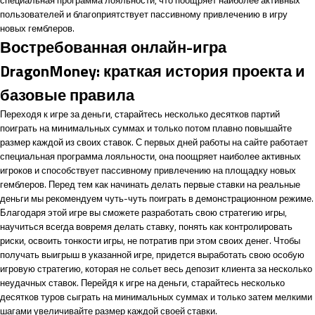
специальная программа лояльности, что поощряет наиболее активных
пользователей и благоприятствует пассивному привлечению в игру
новых гемблеров.
Востребованная онлайн-игра
DragonMoney: краткая история проекта и
базовые правила
Переходя к игре за деньги, старайтесь несколько десятков партий
поиграть на минимальных суммах и только потом плавно повышайте
размер каждой из своих ставок. С первых дней работы на сайте работает
специальная программа лояльности, она поощряет наиболее активных
игроков и способствует пассивному привлечению на площадку новых
гемблеров. Перед тем как начинать делать первые ставки на реальные
деньги мы рекомендуем чуть-чуть поиграть в демонстрационном режиме.
Благодаря этой игре вы сможете разработать свою стратегию игры,
научиться всегда вовремя делать ставку, понять как контролировать
риски, освоить тонкости игры, не потратив при этом своих денег. Чтобы
получать выигрыш в указанной игре, придется выработать свою особую
игровую стратегию, которая не сольет весь депозит клиента за несколько
неудачных ставок. Перейдя к игре на деньги, старайтесь несколько
десятков туров сыграть на минимальных суммах и только затем мелкими
шагами увеличивайте размер каждой своей ставки.