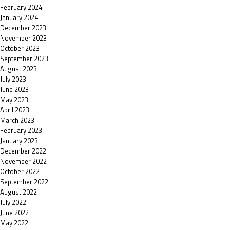
February 2024
January 2024
December 2023
November 2023
October 2023
September 2023
August 2023
July 2023
June 2023
May 2023
April 2023
March 2023
February 2023
January 2023
December 2022
November 2022
October 2022
September 2022
August 2022
July 2022
June 2022
May 2022