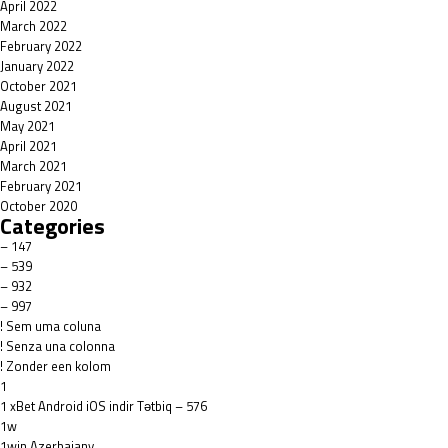
April 2022
March 2022
February 2022
January 2022
October 2021
August 2021
May 2021
April 2021
March 2021
February 2021
October 2020
Categories
– 147
– 539
– 932
– 997
! Sem uma coluna
! Senza una colonna
! Zonder een kolom
1
1 xBet Android iOS indir Tətbiq – 576
1w
1win Azerbajany