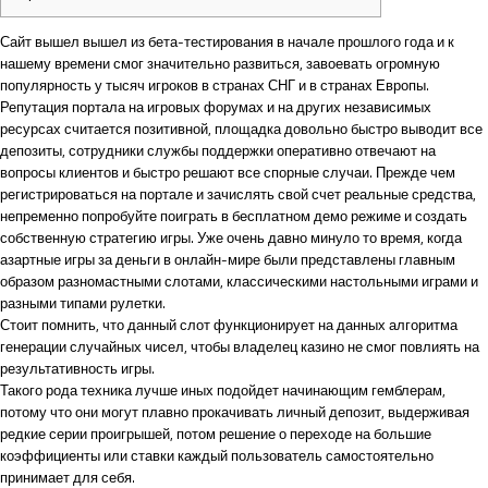
Сайт вышел вышел из бета-тестирования в начале прошлого года и к
нашему времени смог значительно развиться, завоевать огромную
популярность у тысяч игроков в странах СНГ и в странах Европы.
Репутация портала на игровых форумах и на других независимых
ресурсах считается позитивной, площадка довольно быстро выводит все
депозиты, сотрудники службы поддержки оперативно отвечают на
вопросы клиентов и быстро решают все спорные случаи. Прежде чем
регистрироваться на портале и зачислять свой счет реальные средства,
непременно попробуйте поиграть в бесплатном демо режиме и создать
собственную стратегию игры. Уже очень давно минуло то время, когда
азартные игры за деньги в онлайн-мире были представлены главным
образом разномастными слотами, классическими настольными играми и
разными типами рулетки.
Стоит помнить, что данный слот функционирует на данных алгоритма
генерации случайных чисел, чтобы владелец казино не смог повлиять на
результативность игры.
Такого рода техника лучше иных подойдет начинающим гемблерам,
потому что они могут плавно прокачивать личный депозит, выдерживая
редкие серии проигрышей, потом решение о переходе на большие
коэффициенты или ставки каждый пользователь самостоятельно
принимает для себя.