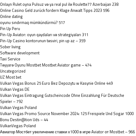
Onlayn Rulet oyna Pulsuz və ya real pul ilə Roulette77 Azerbaijan 238
Online Casino Geld zurück fordern Klage Anwalt Tipps 2023 596
Online dating
oyunu sındırmaq mümkündürmü? 517
Pin Up Peru
Pin-Up Aviator: oyun qaydaları və strategiyaları 311
Pin-Up Casino kontorunun təsviri, pin up az – 359
Sober living
Software development
Taxi Service
Təyyarə Oyunu Mostbet Mostbet Aviator game – 474
Uncategorized
UZ Most bet
Vulkan Vegas Bonus 25 Euro Bez Depozytu w Kasynie Online 449
Vulkan Vegas DE
Vulkan Vegas Eintragung Gutscheincode Ohne Einzahlung Für Deutsche
Spieler – 792
Vulkan Vegas Poland
Vulkan Vegas Promo Source November 2024: 125 Freispiele Und Sogar 1000
Bonu Destin@tion Uds – 44
VulkanVegas Poland
Авиатор Мостбет увеличение ставки х1000 в игре Aviator от Mostbet – 966