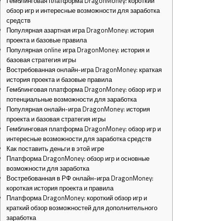
Гемблинговая платформа DragonMoney: короткий
обзор игр и интересные возможности для заработка
средств
Популярная азартная игра DragonMoney: история
проекта и базовые правила
Популярная online игра DragonMoney: история и
базовая стратегия игры
Востребованная онлайн-игра DragonMoney: краткая
история проекта и базовые правила
Гемблинговая платформа DragonMoney: обзор игр и
потенциальные возможности для заработка
Популярная онлайн-игра DragonMoney: история
проекта и базовая стратегия игры
Гемблинговая платформа DragonMoney: обзор игр и
интересные возможности для заработка средств
Как поставить деньги в этой игре
Платформа DragonMoney: обзор игр и основные
возможности для заработка
Востребованная в РФ онлайн-игра DragonMoney:
короткая история проекта и правила
Платформа DragonMoney: короткий обзор игр и
краткий обзор возможностей для дополнительного
заработка