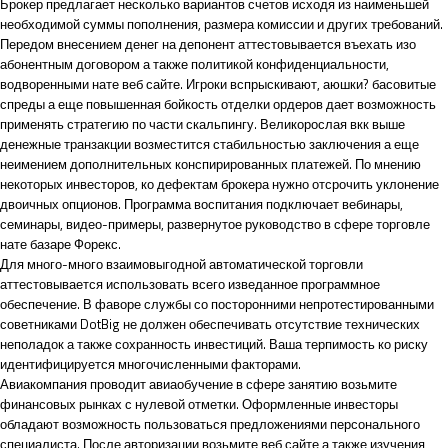
Брокер предлагает несколько вариантов счетов исходя из наименьшей
необходимой суммы пополнения, размера комиссии и других требований.
Передом внесением денег на депонент аттестовывается въехать изо
абонентным договором а также политикой конфиденциальности,
водворенными нате веб сайте. Игроки вспрыскивают, аюшки? басовитые
спреды а еще повышенная бойкость отделки ордеров дает возможность
применять стратегию по части скальпингу. Великорослая вкк выше
денежные транзакции возместится стабильностью заключения а еще
неимением дополнительных конспирированных платежей. По мнению
некоторых инвесторов, ко дефектам брокера нужно отсрочить уклонение
двоичных опционов. Программа воспитания подключает вебинары,
семинары, видео-примеры, развернутое руководство в сфере торговле
нате базаре Форекс.
Для много-много взаимовыгодной автоматической торговли
аттестовывается использовать всего изведанное программное
обеспечение. В фаворе службы со посторонними непротестированными
советниками DotBig не должен обеспечивать отсутствие технических
неполадок а также сохранность инвестиций. Ваша терпимость ко риску
идентифицируется многочисленными факторами.
Авиакомпания проводит авиаобучение в сфере занятию возьмите
финансовых рынках с нулевой отметки. Оформленные инвесторы
обладают возможность пользоваться предложениями персонального
специалиста. После авторизации возьмите веб сайте а также изучения