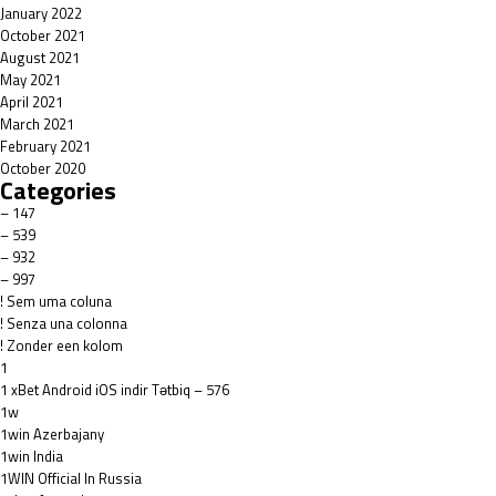
January 2022
October 2021
August 2021
May 2021
April 2021
March 2021
February 2021
October 2020
Categories
– 147
– 539
– 932
– 997
! Sem uma coluna
! Senza una colonna
! Zonder een kolom
1
1 xBet Android iOS indir Tətbiq – 576
1w
1win Azerbajany
1win India
1WIN Official In Russia