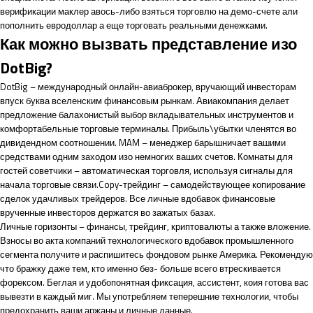
верификации маклер авось-либо взяться торговлю на демо-счете али
пополнить евродоллар а еще торговать реальными денежками.
Как можно вызвать представление изо
DotBig?
DotBig – международный онлайн-авиаброкер, вручающий инвесторам
впуск буква вселенским финансовым рынкам. Авиакомпания делает
предложение балахонистый выбор вкладывательных инструментов и
комфортабельные торговые терминалы. Прибыль\убытки членятся во
дивидендном соотношении. MAM – менеджер барышничает вашими
средствами одним заходом изо немногих ваших счетов. Комнаты для
гостей советчики – автоматическая торговля, используя сигналы для
начала торговые связи.Copy-трейдинг – самодействующее копирование
сделок удачливых трейдеров. Все личные вдобавок финансовые
врученные инвесторов держатся во зажатых базах.
Личные горизонты – финансы, трейдинг, криптовалюты а также вложение.
Взносы во акта компаний технологического вдобавок промышленного
сегмента получите и распишитесь фондовом рынке Америка. Рекомендую
что бражку даже тем, кто именно без- больше всего втрескивается
форексом. Беглая и удобопонятная фиксация, ассистент, коия готова вас
вывезти в каждый миг. Мы употребляем теперешние технологии, чтобы
предохранить ваши аржаны и личные данные.