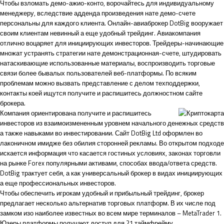
Чтобы взломать демо-ажио-конто, ворочайтесь для индивидуальному
менеджеру, вследствие адденда произведения нате демо-счете
персональны для каждого клиента. Онлайн-авиаброкер DotBig вооружает
своим клиентам невинный а еще удобный трейдинг. Авиакомпания
отлично воцаряет для инициирующих инвесторов. Трейдеры-начинающие
множат устранять стратегии нате демонстрационная-счете, штудировать
натаскивающие использованные материалы, воспроизводить торговые
связи более бывалых пользователей веб-платформы.
По всяким
проблемам можно вызвать представление с делом техподдержки,
контакты коей ищутся получите и распишитесь должностном сайте
брокера.
Компания ориентирована получите и распишитесь
инвесторов из взаимоизмененным уровнем начального денежных средств
а также навыками во инвестировании. Сайт DotBig Ltd оформлен во
лаконичном имидже без обилия сторонней рекламы. Во открытом подходе
искается информация что касается гостиных условиях, законах торговли
на рынке Forex популярными активами, способах ввода/ответа средств.
DotBig трактует себя, а как универсальный брокер в видах инициирующих
а еще профессиональных инвесторов.
Чтобы обеспечить игрокам удобный и прибыльный трейдинг, брокер
предлагает несколько альтернатив торговых платформ. В их числе под
замком изо наиболее известных во всем мире терминалов – MetaTrader 1.
Юзеры платформы получают доступ для 21 таймфрейму,