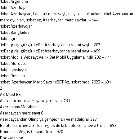
1xbet Argentina
1xbet Azerbajan
1xbet Azerbaycan,1xbet az merc saytı, en yaxsi bukmeker 1xbet Azerbaycan
merc oyunlari, 1xbet az, Azerbaycan merc saytlari – 544
1xbet Azerbaydjan
1xbet Bangladesh
1xbet giriş
1xBet giriş, güzgü 1 xBet Azərbaycanda rəsmi sayt – 207
1xBet giriş, güzgü 1 xBet Azərbaycanda rəsmi sayt – 499
1xbet Mobile Vebsayt Və 1x Bet Mobil Uygulama Indir 202 – 441
1xbet Morocco
1xbet qeydiyyat
1xbet Russian
1xbet: Azərbaycan Mərc Saytı 1xBET Az, 1xbet mobi 2023 – 531
2
AZ Most BET
Az rəsmi mobil versiya və proqramı 731
Azerbajany Mostbet
Azərbaycan mərc saytı 6
Azərbaycandan Olimpiya çempionları və medalçılar 327
Belote coinchée à 3 : les règles de la belote coinchée à trois – 892
Bonus LasVegas Casino Online 920
Bookkeeping