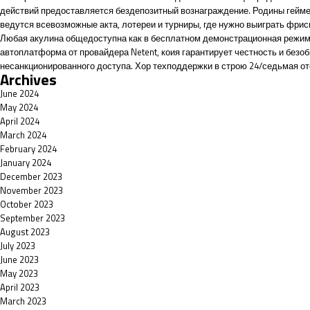
действий предоставляется бездепозитный вознаграждение. Родины геймер
ведутся всевозможные акта, лотереи и турниры, где нужно выиграть фрис
Любая акулина общедоступна как в бесплатном демонстрационная режиме,
автоплатформа от провайдера Netent, коия гарантирует честность и бе
несанкционированного доступа. Хор техподдержки в строю 24/седьмая о
Archives
June 2024
May 2024
April 2024
March 2024
February 2024
January 2024
December 2023
November 2023
October 2023
September 2023
August 2023
July 2023
June 2023
May 2023
April 2023
March 2023