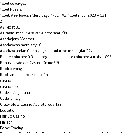
1xbet qeydiyyat
1xbet Russian
1xbet: Azərbaycan Mərc Saytı 1xBET Az, 1xbet mobi 2023 – 531
2
AZ Most BET
Az rəsmi mobil versiya və proqramı 731
Azerbajany Mostbet
Azərbaycan mərc saytı 6
Azərbaycandan Olimpiya çempionları və medalçılar 327
Belote coinchée à 3 : les règles de la belote coinchée à trois – 892
Bonus LasVegas Casino Online 920
Bookkeeping
Bootcamp de programación
casino
casinomaxi
Codere Argentina
Codere Italy
‎Crazy Slots Casino App Storeda 138
Education
Fair Go Casino
FinTech
Forex Trading