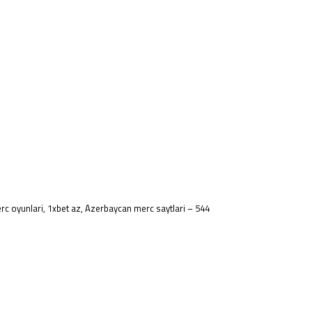
c oyunlari, 1xbet az, Azerbaycan merc saytlari – 544