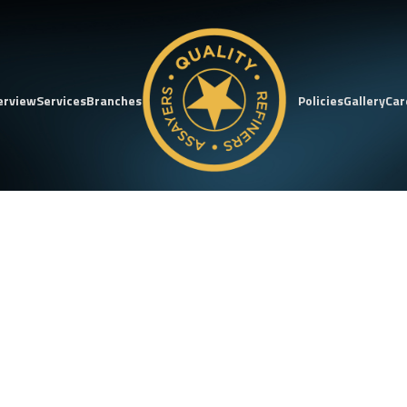
erview
Services
Branches
Policies
Gallery
Car