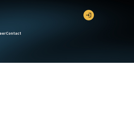
eer
Contact