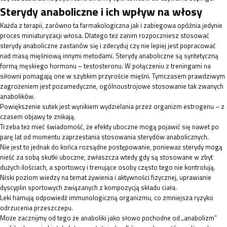
Sterydy anaboliczne i ich wpływ na włosy
Każda z terapii, zarówno ta farmakologiczna jak i zabiegowa opóźnia jedynie
proces miniaturyzacji włosa. Dlatego też zanim rozpoczniesz stosować
sterydy anaboliczne zastanów się i zdecyduj czy nie lepiej jest popracować
nad masą mięśniową innymi metodami. Sterydy anaboliczne są syntetyczną
formą męskiego hormonu – testosteronu. W połączeniu z treningami na
siłowni pomagają one w szybkim przyroście mięśni. Tymczasem prawdziwym
zagrożeniem jest pozamedyczne, ogólnoustrojowe stosowanie tak zwanych
anabolików.
Powiększenie sutek jest wynikiem wydzielania przez organizm estrogenu – z
czasem objawy te znikają.
Trzeba też mieć świadomość, że efekty uboczne mogą pojawić się nawet po
parę lat od momentu zaprzestania stosowania sterydów anabolicznych.
Nie jest to jednak do końca rozsądne postępowanie, ponieważ sterydy mogą
nieść za sobą skutki uboczne, zwłaszcza wtedy gdy są stosowane w zbyt
dużych ilościach, a sportowcy i trenujące osoby często tego nie kontrolują.
Niski poziom wiedzy na temat żywienia i aktywności fizycznej, uprawianie
dyscyplin sportowych związanych z kompozycją składu ciała.
Leki hamują odpowiedź immunologiczną organizmu, co zmniejsza ryzyko
odrzucenia przeszczepu.
Może zacznijmy od tego że anaboliki jako słowo pochodne od „anabolizm”