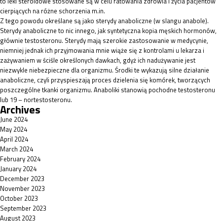
to leki steroidowe stosowane są w celu ratowania zdrowia i życia pacjentów
cierpiących na różne schorzenia m.in.
Z tego powodu określane są jako sterydy anaboliczne (w slangu anabole).
Sterydy anaboliczne to nic innego, jak syntetyczna kopia męskich hormonów,
głównie testosteronu. Sterydy mają szerokie zastosowanie w medycynie,
niemniej jednak ich przyjmowania mnie wiąże się z kontrolami u lekarza i
zażywaniem w ściśle określonych dawkach, gdyż ich nadużywanie jest
niezwykle niebezpieczne dla organizmu. Środki te wykazują silne działanie
anaboliczne, czyli przyspieszają proces dzielenia się komórek, tworzących
poszczególne tkanki organizmu. Anaboliki stanowią pochodne testosteronu
lub 19 – nortestosteronu.
Archives
June 2024
May 2024
April 2024
March 2024
February 2024
January 2024
December 2023
November 2023
October 2023
September 2023
August 2023