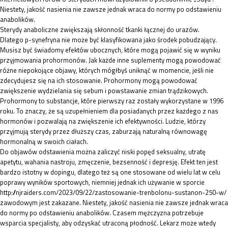
Niestety, jakość nasienia nie zawsze jednak wraca do normy po odstawieniu
anabolików.
Sterydy anaboliczne zwiększają skłonność tkanki łącznej do urazów.
Dlatego p-synefryna nie może być klasyfikowana jako środek pobudzający.
Musisz być świadomy efektów ubocznych, które mogą pojawić się w wyniku
przyjmowania prohormonów. Jak każde inne suplementy mogą powodować
różne niepokojące objawy, których mógłbyś uniknąć w momencie, jeśli nie
zdecydujesz się na ich stosowanie. Prohormony mogą powodować
zwiększenie wydzielania się sebum i powstawanie zmian trądzikowych.
Prohormony to substancje, które pierwszy raz zostały wykorzystane w 1996
roku. To znaczy, że są uzupełnieniem dla posiadanych przez każdego z nas
hormonów i pozwalają na zwiększenie ich efektywności. Ludzie, którzy
przyjmują sterydy przez dłuższy czas, zaburzają naturalną równowagę
hormonalną w swoich ciałach.
Do objawów odstawienia można zaliczyć niski popęd seksualny, utratę
apetytu, wahania nastroju, zmęczenie, bezsenność i depresję. Efekt ten jest
bardzo istotny w dopingu, dlatego też są one stosowane od wielu lat w celu
poprawy wyników sportowych, niemniej jednak ich używanie w sporcie
http://njraiders.com/2023/09/22/zastosowanie-trenbolonu-sustanon-250-w/
zawodowym jest zakazane. Niestety, jakość nasienia nie zawsze jednak wraca
do normy po odstawieniu anabolików. Czasem mężczyzna potrzebuje
wsparcia specjalisty, aby odzyskać utraconą płodność. Lekarz może wtedy