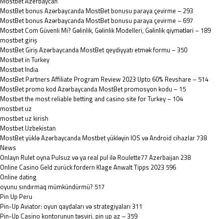
Mostbet Azerbaycan
MostBet bonus Azərbaycanda MostBet bonusu paraya çevirme – 293
MostBet bonus Azərbaycanda MostBet bonusu paraya çevirme – 697
Mostbet Com Güvenli Mi? Gəlinlik, Gəlinlik Modelleri, Gəlinlik qiymətləri – 189
mostbet giriş
MostBet Giriş Azərbaycanda MostBet qeydiyyatı etmək formu – 350
Mostbet in Turkey
Mostbet India
MostBet Partners Affiliate Program Review 2023 Upto 60% Revshare – 514
MostBet promo kod Azərbaycanda MostBet promosyon kodu – 15
Mostbet the most reliable betting and casino site for Turkey – 104
mostbet uz
mostbet uz kirish
Mostbet Uzbekistan
MostBet yüklə Azərbaycanda Mostbet yükləyin IOS və Android cihazlar 738
News
Onlayn Rulet oyna Pulsuz və ya real pul ilə Roulette77 Azerbaijan 238
Online Casino Geld zurück fordern Klage Anwalt Tipps 2023 596
Online dating
oyunu sındırmaq mümkündürmü? 517
Pin Up Peru
Pin-Up Aviator: oyun qaydaları və strategiyaları 311
Pin-Up Casino kontorunun təsviri, pin up az – 359