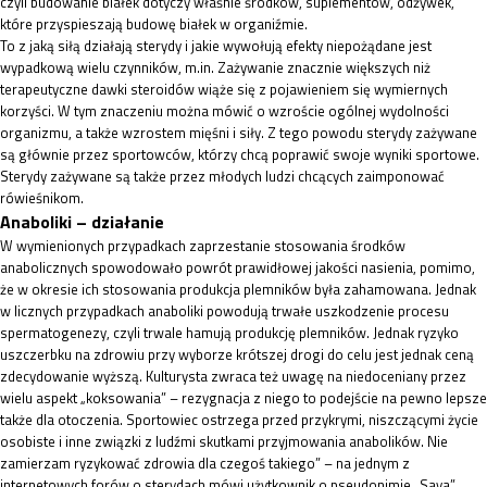
czyli budowanie białek dotyczy właśnie środków, suplementów, odżywek,
które przyspieszają budowę białek w organiźmie.
To z jaką siłą działają sterydy i jakie wywołują efekty niepożądane jest
wypadkową wielu czynników, m.in. Zażywanie znacznie większych niż
terapeutyczne dawki steroidów wiąże się z pojawieniem się wymiernych
korzyści. W tym znaczeniu można mówić o wzroście ogólnej wydolności
organizmu, a także wzrostem mięśni i siły. Z tego powodu sterydy zażywane
są głównie przez sportowców, którzy chcą poprawić swoje wyniki sportowe.
Sterydy zażywane są także przez młodych ludzi chcących zaimponować
rówieśnikom.
Anaboliki – działanie
W wymienionych przypadkach zaprzestanie stosowania środków
anabolicznych spowodowało powrót prawidłowej jakości nasienia, pomimo,
że w okresie ich stosowania produkcja plemników była zahamowana. Jednak
w licznych przypadkach anaboliki powodują trwałe uszkodzenie procesu
spermatogenezy, czyli trwale hamują produkcję plemników. Jednak ryzyko
uszczerbku na zdrowiu przy wyborze krótszej drogi do celu jest jednak ceną
zdecydowanie wyższą. Kulturysta zwraca też uwagę na niedoceniany przez
wielu aspekt „koksowania” – rezygnacja z niego to podejście na pewno lepsze
także dla otoczenia. Sportowiec ostrzega przed przykrymi, niszczącymi życie
osobiste i inne związki z ludźmi skutkami przyjmowania anabolików. Nie
zamierzam ryzykować zdrowia dla czegoś takiego” – na jednym z
internetowych forów o sterydach mówi użytkownik o pseudonimie „Saya”.