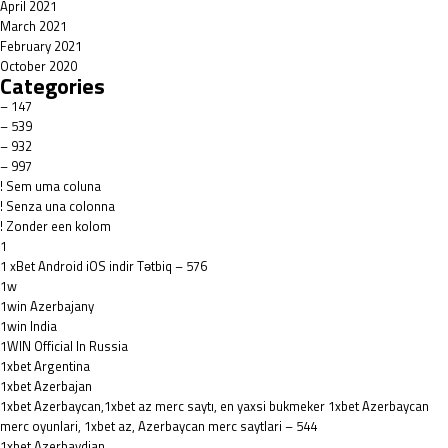
April 2021
March 2021
February 2021
October 2020
Categories
– 147
– 539
– 932
– 997
! Sem uma coluna
! Senza una colonna
! Zonder een kolom
1
1 xBet Android iOS indir Tətbiq – 576
1w
1win Azerbajany
1win India
1WIN Official In Russia
1xbet Argentina
1xbet Azerbajan
1xbet Azerbaycan,1xbet az merc saytı, en yaxsi bukmeker 1xbet Azerbaycan
merc oyunlari, 1xbet az, Azerbaycan merc saytlari – 544
1xbet Azerbaydjan