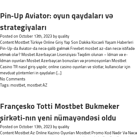
Pin-Up Aviator: oyun qaydaları və
strategiyaları
Posted on October 13th, 2023 by quality
Content Mostbet Türkiye Online Giriş Yap Son Dakika Kocaeli Yaşam Haberleri
Pin-Up-da Aviator-da necə qalib gəlmək Freebet mosbet az-dan necə istifadə
etmək olar? Mosbet Azerbaycan Lisenziyası Təqdim olunan – İdman və e-
İdman oyunları Mosbet Azerbaycan bonusları və promosyonları Mostbet
Casino TR nasıl giriş yapılır, online casino oyunları ve slotlar, kullanıcılar için
mevduat yöntemleri in qaydaları […]
No Comments
Tags:
mostbet
,
mostbet AZ
Françesko Totti Mostbet Bukmeker
şirkəti-nın yeni nümayəndəsi oldu
Posted on October 13th, 2023 by quality
Content Mostbet Az Online Kazino Oyunları Mostbet Promo Kod Nədir Və Nəcə