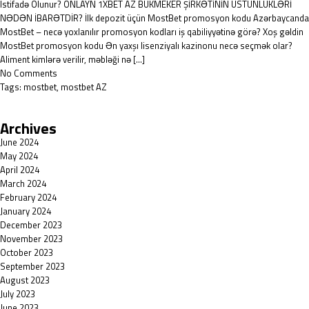
Istifadə Olunur? ONLAYN 1XBET AZ BUKMEKER ŞİRKƏTİNİN ÜSTÜNLÜKLƏRİ
NƏDƏN İBARƏTDİR? İlk depozit üçün MostBet promosyon kodu Azərbaycanda
MostBet – necə yoxlanılır promosyon kodları iş qabiliyyətinə görə? Xoş gəldin
MostBet promosyon kodu Ən yaxşı lisenziyalı kazinonu necə seçmək olar?
Aliment kimlərə verilir, məbləği nə […]
No Comments
Tags:
mostbet
,
mostbet AZ
Archives
June 2024
May 2024
April 2024
March 2024
February 2024
January 2024
December 2023
November 2023
October 2023
September 2023
August 2023
July 2023
June 2023