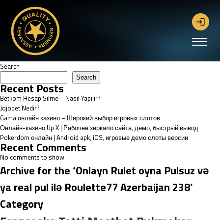
Search
Search
Recent Posts
Betkom Hesap Silme – Nasıl Yapılır?
Jojobet Nedir?
Gama онлайн казино – Широкий выбор игровых слотов
Онлайн-казино Up X | Рабочее зеркало сайта, демо, быстрый вывод
Pokerdom онлайн | Android apk, iOS, игровые демо слоты версии
Recent Comments
No comments to show.
Archive for the ‘Onlayn Rulet oyna Pulsuz və
ya real pul ilə Roulette77 Azerbaijan 238’
Category