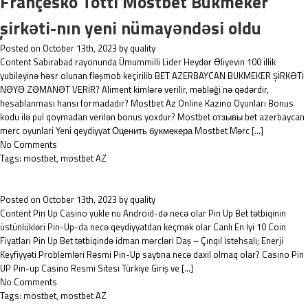
Françesko Totti Mostbet Bukmeker
şirkəti-nın yeni nümayəndəsi oldu
Posted on October 13th, 2023 by quality
Content Sabirabad rayonunda Ümummilli Lider Heydər Əliyevin 100 illik
yubileyinə həsr olunan fləşmob keçirilib BET AZERBAYCAN BUKMEKER ŞİRKƏTİ
NƏYƏ ZƏMANƏT VERİR? Aliment kimlərə verilir, məbləği nə qədərdir,
hesablanması hansı formadadır? Mostbet Az Online Kazino Oyunları Bonus
kodu ilə pul qoymadan verilən bonus yoxdur? Mostbet отзывы bet azerbaycan
merc oyunlari Yeni qeydiyyat Оценить букмекера Mostbet Mərc […]
No Comments
Tags:
mostbet
,
mostbet AZ
Posted on October 13th, 2023 by quality
Content Pin Up Casino yukle nu Android-də necə olar Pin Up Bet tətbiqinin
üstünlükləri Pin-Up-da necə qeydiyyatdan keçmək olar Canlı En İyi 10 Coin
Fiyatları Pin Up Bet tətbiqində idman mərcləri Daş – Çınqıl İstehsalı; Enerji
Keyfiyyəti Problemləri Rəsmi Pin-Up saytına necə daxil olmaq olar? Casino Pin
UP Pin-up Casino Resmi Sitesi Türkiye Giriş ve […]
No Comments
Tags:
mostbet
,
mostbet AZ