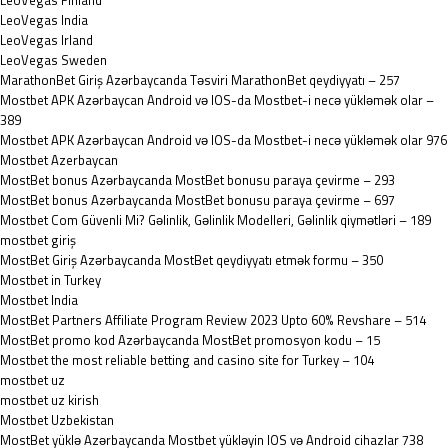
LeoVegas Finland
LeoVegas India
LeoVegas Irland
LeoVegas Sweden
MarathonBet Giriş Azərbaycanda Təsviri MarathonBet qeydiyyatı – 257
Mostbet APK Azərbaycan Android və IOS-da Mostbet-i necə yükləmək olar –
389
Mostbet APK Azərbaycan Android və IOS-da Mostbet-i necə yükləmək olar 976
Mostbet Azerbaycan
MostBet bonus Azərbaycanda MostBet bonusu paraya çevirme – 293
MostBet bonus Azərbaycanda MostBet bonusu paraya çevirme – 697
Mostbet Com Güvenli Mi? Gəlinlik, Gəlinlik Modelleri, Gəlinlik qiymətləri – 189
mostbet giriş
MostBet Giriş Azərbaycanda MostBet qeydiyyatı etmək formu – 350
Mostbet in Turkey
Mostbet India
MostBet Partners Affiliate Program Review 2023 Upto 60% Revshare – 514
MostBet promo kod Azərbaycanda MostBet promosyon kodu – 15
Mostbet the most reliable betting and casino site for Turkey – 104
mostbet uz
mostbet uz kirish
Mostbet Uzbekistan
MostBet yüklə Azərbaycanda Mostbet yükləyin IOS və Android cihazlar 738