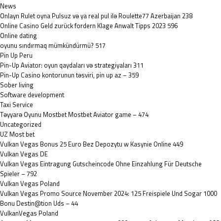
News
Onlayn Rulet oyna Pulsuz və ya real pul ilə Roulette77 Azerbaijan 238
Online Casino Geld zurück fordern Klage Anwalt Tipps 2023 596
Online dating
oyunu sındırmaq mümkündürmü? 517
Pin Up Peru
Pin-Up Aviator: oyun qaydaları və strategiyaları 311
Pin-Up Casino kontorunun təsviri, pin up az – 359
Sober living
Software development
Taxi Service
Təyyarə Oyunu Mostbet Mostbet Aviator game – 474
Uncategorized
UZ Most bet
Vulkan Vegas Bonus 25 Euro Bez Depozytu w Kasynie Online 449
Vulkan Vegas DE
Vulkan Vegas Eintragung Gutscheincode Ohne Einzahlung Für Deutsche
Spieler – 792
Vulkan Vegas Poland
Vulkan Vegas Promo Source November 2024: 125 Freispiele Und Sogar 1000
Bonu Destin@tion Uds – 44
VulkanVegas Poland