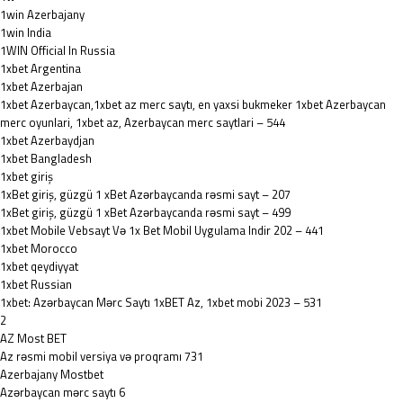
1win Azerbajany
1win India
1WIN Official In Russia
1xbet Argentina
1xbet Azerbajan
1xbet Azerbaycan,1xbet az merc saytı, en yaxsi bukmeker 1xbet Azerbaycan
merc oyunlari, 1xbet az, Azerbaycan merc saytlari – 544
1xbet Azerbaydjan
1xbet Bangladesh
1xbet giriş
1xBet giriş, güzgü 1 xBet Azərbaycanda rəsmi sayt – 207
1xBet giriş, güzgü 1 xBet Azərbaycanda rəsmi sayt – 499
1xbet Mobile Vebsayt Və 1x Bet Mobil Uygulama Indir 202 – 441
1xbet Morocco
1xbet qeydiyyat
1xbet Russian
1xbet: Azərbaycan Mərc Saytı 1xBET Az, 1xbet mobi 2023 – 531
2
AZ Most BET
Az rəsmi mobil versiya və proqramı 731
Azerbajany Mostbet
Azərbaycan mərc saytı 6