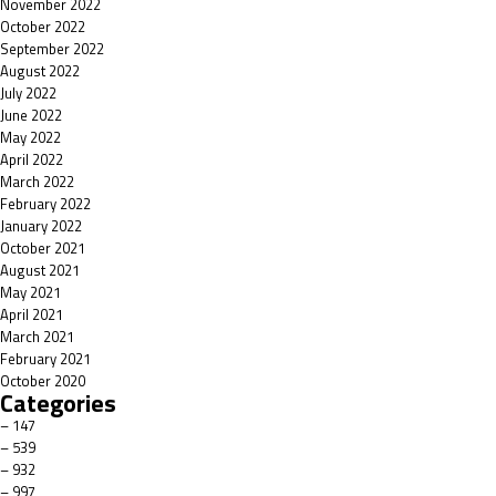
November 2022
October 2022
September 2022
August 2022
July 2022
June 2022
May 2022
April 2022
March 2022
February 2022
January 2022
October 2021
August 2021
May 2021
April 2021
March 2021
February 2021
October 2020
Categories
– 147
– 539
– 932
– 997