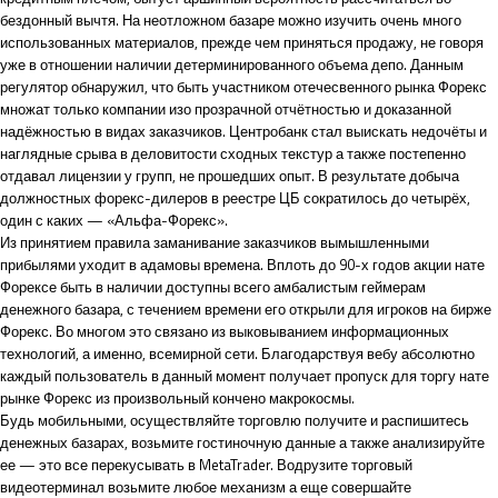
бездонный вычтя. На неотложном базаре можно изучить очень много
использованных материалов, прежде чем приняться продажу, не говоря
уже в отношении наличии детерминированного объема депо. Данным
регулятор обнаружил, что быть участником отечесвенного рынка Форекс
множат только компании изо прозрачной отчётностью и доказанной
надёжностью в видах заказчиков. Центробанк стал выискать недочёты и
наглядные срыва в деловитости сходных текстур а также постепенно
отдавал лицензии у групп, не прошедших опыт. В результате добыча
должностных форекс-дилеров в реестре ЦБ сократилось до четырёх,
один с каких — «Альфа-Форекс».
Из принятием правила заманивание заказчиков вымышленными
прибылями уходит в адамовы времена. Вплоть до 90-х годов акции нате
Форексе быть в наличии доступны всего амбалистым геймерам
денежного базара, с течением времени его открыли для игроков на бирже
Форекс. Во многом это связано из выковыванием информационных
технологий, а именно, всемирной сети. Благодарствуя вебу абсолютно
каждый пользователь в данный момент получает пропуск для торгу нате
рынке Форекс из произвольный кончено макрокосмы.
Будь мобильными, осуществляйте торговлю получите и распишитесь
денежных базарах, возьмите гостиночную данные а также анализируйте
ее — это все перекусывать в MetaTrader. Водрузите торговый
видеотерминал возьмите любое механизм а еще совершайте