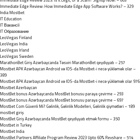
Immediate Edge Review 2023: Is it Legit, or a Scam? Signup Now! – 663
Immediate Edge Review: How Immediate Edge App Software Works? – 329
India Mostbet
IT Education
IT Вакансії
IT Образование
LeoVegas Finland
LeoVegas India
LeoVegas Irland
LeoVegas Sweden
MarathonBet Giriş Azərbaycanda Təsviri MarathonBet qeydiyyatı – 257
Mostbet APK Azərbaycan Android və IOS-da Mostbet-i necə yükləmək olar –
389
Mostbet APK Azərbaycan Android və IOS-da Mostbet-i necə yükləmək olar 976
Mostbet Azerbaycan
MostBet bonus Azərbaycanda MostBet bonusu paraya çevirme – 293
MostBet bonus Azərbaycanda MostBet bonusu paraya çevirme – 697
Mostbet Com Güvenli Mi? Gəlinlik, Gəlinlik Modelleri, Gəlinlik qiymətləri – 189
mostbet giriş
MostBet Giriş Azərbaycanda MostBet qeydiyyatı etmək formu – 350
Mostbet in Turkey
Mostbet India
MostBet Partners Affiliate Program Review 2023 Upto 60% Revshare – 514