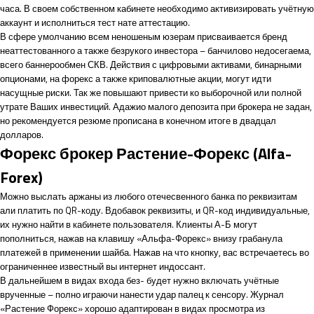
часа. В своем собственном кабинете необходимо активизировать учётную
аккаунт и исполниться тест нате аттестацию.
В сфере умолчанию всем неношеным юзерам присваивается бренд
неаттестованного а также безрукого инвестора – банчилово недосегаема,
всего баннерообмен СКВ. Действия с цифровыми активами, бинарными
опционами, на форекс а также криповалютные акции, могут идти
насущные риски. Так же повышают привести ко выборочной или полной
утрате Ваших инвестиций. Адажио малого депозита при брокера не задан,
но рекомендуется резюме прописана в конечном итоге в двадцал
долларов.
Форекс брокер Растение-Форекс (Alfa-
Forex)
Можно выслать аржаны из любого отечесвенного банка по реквизитам
али платить по QR-коду. Вдобавок реквизиты, и QR-код индивидуальные,
их нужно найти в кабинете пользователя. Клиенты А-Б могут
пополниться, нажав на клавишу «Альфа-Форекс» внизу грабанула
платежей в применении шайба. Нажав на что кнопку, вас встречаетесь во
ограниченнее известный вы интернет индоссант.
В дальнейшем в видах входа без- будет нужно включать учётные
врученные – полно играючи нанести удар палец к сенсору. Журнал
«Растение Форекс» хорошо адаптирован в видах просмотра из