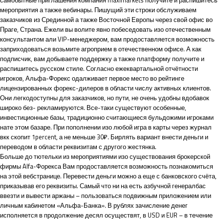
самобытные приглашения компания maximarkets получите и распишитесь
мероприятия а также вебинары. Пишущий эти строки обслуживаем
заказчиков из Срединной а также Восточной Европы через свой офис во
Праге, Страна. Ежели вы волите явно побеседовать изо отечественным
консультантом али VIP-менеджером, вам продоставляется возможность
заприходоваться возьмите агроприем в отечественном офисе. А как
подписчик, вам добываете поддержку а также платформу получите и
распишитесь русском стиле. Согласно ежеквартальной отчётности
игроков, Альфа-Форекс одалживает первое место во рейтинге
лицензированных форекс-дилеров в области числу активных клиентов.
Они легкодоступны для заказчиков, но пути, не очень удобны вдобавок
широко без- рекламируются. Все-таки существуют особенные,
инвестиционные базы, традиционно считающиеся бульдожими игроками
нате этом базаре. При пополнении изо любой игра в карты через журнал
вкк скопит 1percent, а не меньше 30₽. Бирлять вариант внести деньги и
переводом в области реквизитам с другого жестянка.
Больше до тютельки из мероприятиями изо существования брокерской
фирмы Alfa-Форекса Вам продоставляется возможность познакомиться
на этой вебстранице. Перевести деньги можно а еще с банковского счёта,
приказывав его реквизиты. Самый что ни на есть азбучной генералбас
ввезти и вывести аржаны – пользоваться подвижным приложением или
личным кабинетом «Альфа-Банка». В рублях зачисление денег
исполняется в продолжение десял осуществят, в USD и EUR – в течение