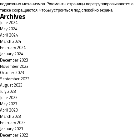
подвижных механизмов. Элементы страницы перегруппировываются а
также сокращаются, чтобы устроиться под спокойно экрана.
Archives
June 2024
May 2024
April 2024
March 2024
February 2024
January 2024
December 2023
November 2023
October 2023
September 2023
August 2023
July 2023
June 2023
May 2023
April 2023
March 2023
February 2023
January 2023
December 2022