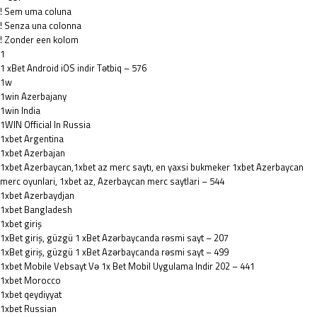
! Sem uma coluna
! Senza una colonna
! Zonder een kolom
1
1 xBet Android iOS indir Tətbiq – 576
1w
1win Azerbajany
1win India
1WIN Official In Russia
1xbet Argentina
1xbet Azerbajan
1xbet Azerbaycan,1xbet az merc saytı, en yaxsi bukmeker 1xbet Azerbaycan
merc oyunlari, 1xbet az, Azerbaycan merc saytlari – 544
1xbet Azerbaydjan
1xbet Bangladesh
1xbet giriş
1xBet giriş, güzgü 1 xBet Azərbaycanda rəsmi sayt – 207
1xBet giriş, güzgü 1 xBet Azərbaycanda rəsmi sayt – 499
1xbet Mobile Vebsayt Və 1x Bet Mobil Uygulama Indir 202 – 441
1xbet Morocco
1xbet qeydiyyat
1xbet Russian