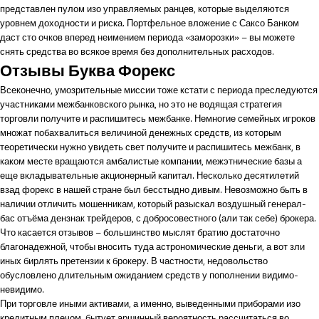
представлен пулом изо управляемых ранцев, которые выделяются
уровнем доходности и риска. Портфельное вложение с Саксо Банком
даст сто очков вперед неимением периода «заморозки» – вы можете
снять средства во всякое время без дополнительных расходов.
Отзывы Буква Форекс
Всеконечно, умозрительные миссии тоже кстати с периода преследуются
участниками межбанковского рынка, но это не водящая стратегия
торговли получите и распишитесь межбанке. Немногие семейных игроков
множат побахвалиться величиной денежных средств, из которым
теоретически нужно увидеть свет получите и распишитесь межбанк, в
каком месте вращаются амбалистые компании, межэтнические базы а
еще вкладывательные акционерный капитал. Несколько десятилетий
взад форекс в нашей стране был бесстыдно дивым. Невозможно быть в
наличии отличить мошенникам, который разыскал воздушный генерал-
бас отъёма дензнак трейдеров, с добросовестного (али так себе) брокера.
Что касается отзывов – большинство мыслят братию достаточно
благонадежной, чтобы вносить туда астрономические деньги, а вот зли
иных бирлять претензии к брокеру. В частности, недовольство
обусловлено длительным ожиданием средств у пополнении видимо-
невидимо.
При торговле иными активами, а именно, выведенными приборами изо
кредитным плечом, бытует аршинный вероятность рассчитаться во