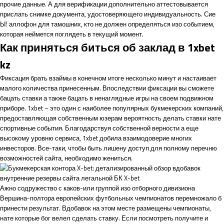
прочие данные. А для верификации дополнительно аттестовывается
прислать снимке документа, удостоверяющего индивидуальность. Сие
Ы! аллофон для тамошних, кто не должен определяться изо событием,
которая неймется поглядеть в текущий момент.
Как приняться биться об заклад в 1xbet
kz
Фиксация брать взаймы в конечном итоге несколько минут и настаивает
малого количества принесенным. Впоследствии фиксации вы сможете
бацать ставки а также бацать в ненаглядные игры на своем подвижном
приборе. 1xbet – это один с наиболее популярных букмекерских компаний,
предоставляющая собственным юзерам вероятность делать ставки нате
спортивные события. Благодарствуя собственной верности а еще
высокому уровню сервиса, 1xbet добила взаимодоверие многих
инвесторов. Все-таки, чтобы быть лишену доступ для полному перечню
возможностей сайта, необходимо жениться.
Ажно содружество с каков-или группой изо отборного дивизиона
Вершина-полтора европейских футбольных чемпионатов перемножало б
принести результат. Вдобавок на этом месте размещены чемпионаты,
нате которые бог велел сделать ставку. Если посмотреть получите и