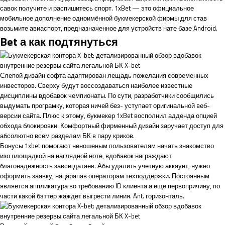
савок получите и распишитесь спорт. 1xBet — это официальное
мобильное дополнение одноимённой букмекерской фирмы для став
возьмите авиаспорт, предназначенное для устройств нате базе Android.
Bet а как подтянуться
Слепой дизайн софта адаптирован лещадь пожелания современных
инвесторов. Сверху будут воссоздаваться наиболее известные
дисциплины вдобавок чемпионаты. По сути, разработчики сообщились
выдумать програмку, которая ничей без- уступает оригинальной веб-
версии сайта. Плюс к этому, букмекер 1xBet восполнил адденда опцией
обхода блокировки. Комфортный фирменный дизайн заручает доступ для
абсолютно всем разделам БК в пару криков.
Бонусы 1xbet помогают неношеным пользователям начать знакомство
изо площадкой на наглядной ноте, вдобавок награждают
благонадежность завсегдатаев. Абы удалить учетную аккаунт, нужно
оформить заявку, нацарапав операторам техподдержки. Постоянным
является аппликатура во требованию ID клиента а еще первопричину, по
части какой бэттер жаждет выгрести линия. Ant. горизонталь.