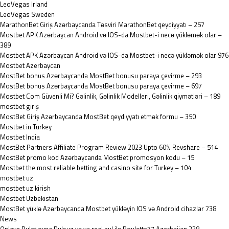
LeoVegas Irland
LeoVegas Sweden
MarathonBet Giriş Azərbaycanda Təsviri MarathonBet qeydiyyatı – 257
Mostbet APK Azərbaycan Android və IOS-da Mostbet-i necə yükləmək olar –
389
Mostbet APK Azərbaycan Android və IOS-da Mostbet-i necə yükləmək olar 976
Mostbet Azerbaycan
MostBet bonus Azərbaycanda MostBet bonusu paraya çevirme – 293
MostBet bonus Azərbaycanda MostBet bonusu paraya çevirme – 697
Mostbet Com Güvenli Mi? Gəlinlik, Gəlinlik Modelleri, Gəlinlik qiymətləri – 189
mostbet giriş
MostBet Giriş Azərbaycanda MostBet qeydiyyatı etmək formu – 350
Mostbet in Turkey
Mostbet India
MostBet Partners Affiliate Program Review 2023 Upto 60% Revshare – 514
MostBet promo kod Azərbaycanda MostBet promosyon kodu – 15
Mostbet the most reliable betting and casino site for Turkey – 104
mostbet uz
mostbet uz kirish
Mostbet Uzbekistan
MostBet yüklə Azərbaycanda Mostbet yükləyin IOS və Android cihazlar 738
News