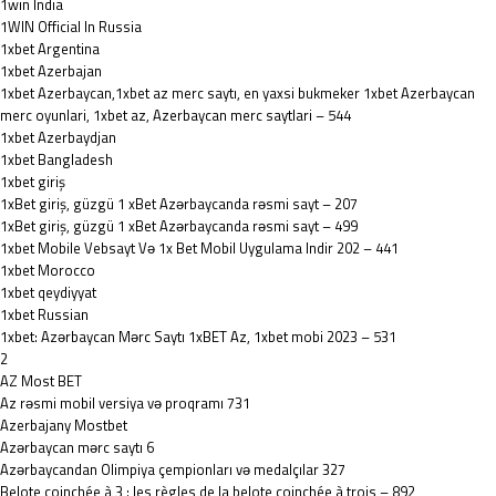
1win India
1WIN Official In Russia
1xbet Argentina
1xbet Azerbajan
1xbet Azerbaycan,1xbet az merc saytı, en yaxsi bukmeker 1xbet Azerbaycan
merc oyunlari, 1xbet az, Azerbaycan merc saytlari – 544
1xbet Azerbaydjan
1xbet Bangladesh
1xbet giriş
1xBet giriş, güzgü 1 xBet Azərbaycanda rəsmi sayt – 207
1xBet giriş, güzgü 1 xBet Azərbaycanda rəsmi sayt – 499
1xbet Mobile Vebsayt Və 1x Bet Mobil Uygulama Indir 202 – 441
1xbet Morocco
1xbet qeydiyyat
1xbet Russian
1xbet: Azərbaycan Mərc Saytı 1xBET Az, 1xbet mobi 2023 – 531
2
AZ Most BET
Az rəsmi mobil versiya və proqramı 731
Azerbajany Mostbet
Azərbaycan mərc saytı 6
Azərbaycandan Olimpiya çempionları və medalçılar 327
Belote coinchée à 3 : les règles de la belote coinchée à trois – 892