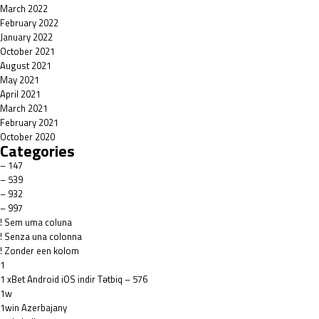
March 2022
February 2022
January 2022
October 2021
August 2021
May 2021
April 2021
March 2021
February 2021
October 2020
Categories
– 147
– 539
– 932
– 997
! Sem uma coluna
! Senza una colonna
! Zonder een kolom
1
1 xBet Android iOS indir Tətbiq – 576
1w
1win Azerbajany