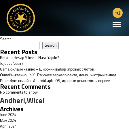
Search
Search
Recent Posts
Betkom Hesap Silme – Nasıl Yapılır?
Jojobet Nedir?
Gama онлайн казино – Широкий выбор игровых слотов
Онлайн-казино Up X | Рабочее зеркало сайта, демо, быстрый вывод
Pokerdom онлайн | Android apk, iOS, игровые демо слоты версии
Recent Comments
No comments to show.
Andheri,Wicel
Archives
June 2024
May 2024
April 2024