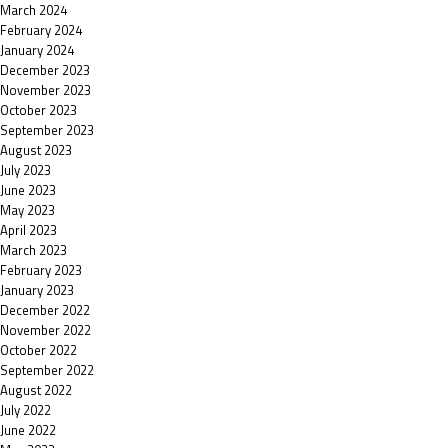
March 2024
February 2024
January 2024
December 2023
November 2023
October 2023
September 2023
August 2023
July 2023
June 2023
May 2023
April 2023
March 2023
February 2023
January 2023
December 2022
November 2022
October 2022
September 2022
August 2022
July 2022
June 2022