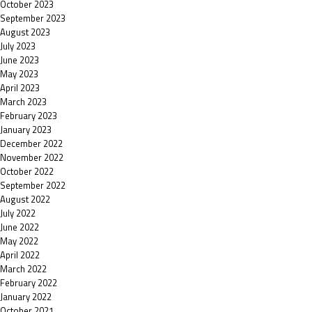
October 2023
September 2023
August 2023
July 2023
June 2023
May 2023
April 2023
March 2023
February 2023
January 2023
December 2022
November 2022
October 2022
September 2022
August 2022
July 2022
June 2022
May 2022
April 2022
March 2022
February 2022
January 2022
October 2021