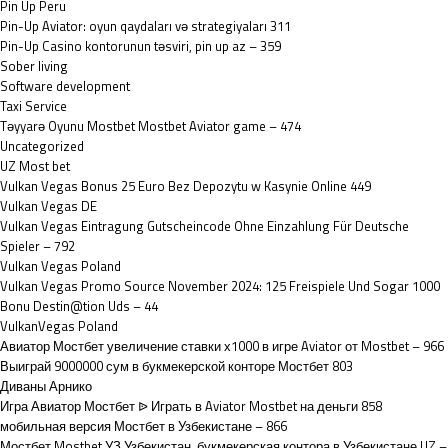
Pin Up Peru
Pin-Up Aviator: oyun qaydaları və strategiyaları 311
Pin-Up Casino kontorunun təsviri, pin up az – 359
Sober living
Software development
Taxi Service
Təyyarə Oyunu Mostbet Mostbet Aviator game – 474
Uncategorized
UZ Most bet
Vulkan Vegas Bonus 25 Euro Bez Depozytu w Kasynie Online 449
Vulkan Vegas DE
Vulkan Vegas Eintragung Gutscheincode Ohne Einzahlung Für Deutsche
Spieler – 792
Vulkan Vegas Poland
Vulkan Vegas Promo Source November 2024: 125 Freispiele Und Sogar 1000
Bonu Destin@tion Uds – 44
VulkanVegas Poland
Авиатор Мостбет увеличение ставки х1000 в игре Aviator от Mostbet – 966
Выиграй 9000000 сум в букмекерской конторе Мостбет 803
Диваны Арнико
Игра Авиатор Мостбет ᐉ Играть в Aviator Mostbet на деньги 858
мобильная версия Мостбет в Узбекистане – 866
Мостбет Mostbet УЗ Узбекистан, букмекерская контора в Узбекистане UZ –