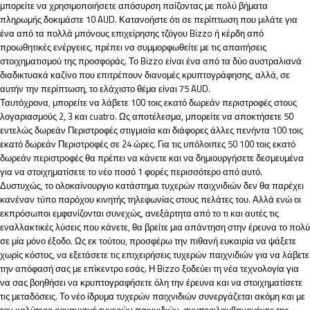
μπορείτε να χρησιμοποιήσετε απόσυρση παίζοντας με πολύ βήματα
πληρωμής δοκιμάστε 10 AUD. Κατανοήστε ότι σε περίπτωση που μιλάτε για
ένα από τα πολλά μπόνους επιχείρησης τζόγου Bizzo ή κέρδη από
προωθητικές ενέργειες, πρέπει να συμμορφωθείτε με τις απαιτήσεις
στοιχηματισμού της προσφοράς.
Το Bizzo είναι ένα από τα δύο αυστραλιανά
διαδικτυακά καζίνο που επιτρέπουν διανομές κρυπτογράφησης, αλλά, σε
αυτήν την περίπτωση, το ελάχιστο θέμα είναι 75 AUD.
Ταυτόχρονα, μπορείτε να λάβετε 100 τοις εκατό δωρεάν περιστροφές στους
λογαριασμούς 2, 3 και cuatro. Ως αποτέλεσμα, μπορείτε να αποκτήσετε 50
εντελώς δωρεάν Περιστροφές στιγμιαία και διάφορες άλλες πενήντα 100 τοις
εκατό δωρεάν Περιστροφές σε 24 ώρες. Για τις υπόλοιπες 50 100 τοις εκατό
δωρεάν περιστροφές θα πρέπει να κάνετε και να δημιουργήσετε δεσμευμένα
για να στοιχηματίσετε το νέο ποσό 1 φορές περισσότερο από αυτό.
Δυστυχώς, το ολοκαίνουργιο κατάστημα τυχερών παιχνιδιών δεν θα παρέχει
κανέναν τύπο παρόχου κινητής τηλεφωνίας στους πελάτες του. Αλλά ενώ οι
εκπρόσωποι εμφανίζονται συνεχώς, ανεξάρτητα από το τι και αυτές τις
εναλλακτικές λύσεις που κάνετε, θα βρείτε μια απάντηση στην έρευνα το πολύ
σε μία μόνο έξοδο. Ως εκ τούτου, προσφέρω την πιθανή ευκαιρία να ψάξετε
χωρίς κόστος, να εξετάσετε τις επιχειρήσεις τυχερών παιχνιδιών για να λάβετε
την απόφασή σας με επίκεντρο εσάς. Η Bizzo ξοδεύει τη νέα τεχνολογία για
να σας βοηθήσει να κρυπτογραφήσετε όλη την έρευνα και να στοιχηματίσετε
τις μεταδόσεις. Το νέο ίδρυμα τυχερών παιχνιδιών συνεργάζεται ακόμη και με