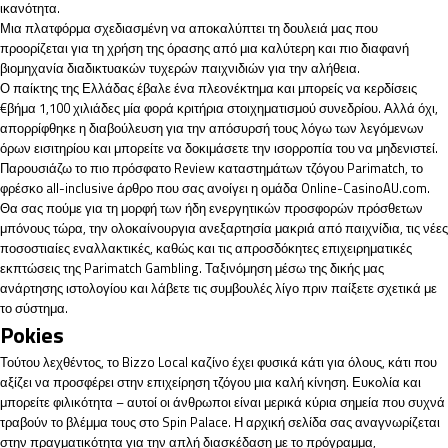
ικανότητα.
Μια πλατφόρμα σχεδιασμένη να αποκαλύπτει τη δουλειά μας που
προορίζεται για τη χρήση της όρασης από μια καλύτερη και πιο διαφανή
βιομηχανία διαδικτυακών τυχερών παιχνιδιών για την αλήθεια.
Ο παίκτης της Ελλάδας έβαλε ένα πλεονέκτημα και μπορείς να κερδίσεις
€βήμα 1,100 χιλιάδες μία φορά κριτήρια στοιχηματισμού συνεδρίου. Αλλά όχι,
απορρίφθηκε η διαβούλευση για την απόσυρσή τους λόγω των λεγόμενων
όρων εισιτηρίου και μπορείτε να δοκιμάσετε την ισορροπία του να μηδενιστεί.
Παρουσιάζω το πιο πρόσφατο Review καταστημάτων τζόγου Parimatch, το
φρέσκο ​​all-inclusive άρθρο που σας ανοίγει η ομάδα Online-CasinoAU.com.
Θα σας πούμε για τη μορφή των ήδη ενεργητικών προσφορών πρόσθετων
μπόνους τώρα, την ολοκαίνουργια ανεξαρτησία μακριά από παιχνίδια, τις νέες
ποσοστιαίες εναλλακτικές, καθώς και τις απροσδόκητες επιχειρηματικές
εκπτώσεις της Parimatch Gambling. Ταξινόμηση μέσω της δικής μας
ανάρτησης ιστολογίου και λάβετε τις συμβουλές λίγο πριν παίξετε σχετικά με
το σύστημα.
Pokies
Τούτου λεχθέντος, το Bizzo Local καζίνο έχει φυσικά κάτι για όλους, κάτι που
αξίζει να προσφέρει στην επιχείρηση τζόγου μια καλή κίνηση. Ευκολία και
μπορείτε φιλικότητα – αυτοί οι άνθρωποι είναι μερικά κύρια σημεία που συχνά
τραβούν το βλέμμα τους στο Spin Palace. Η αρχική σελίδα σας αναγνωρίζεται
στην πραγματικότητα για την απλή διασκέδαση με το πρόγραμμα,