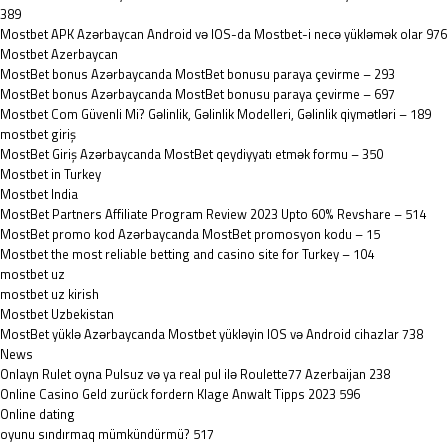
389
Mostbet APK Azərbaycan Android və IOS-da Mostbet-i necə yükləmək olar 976
Mostbet Azerbaycan
MostBet bonus Azərbaycanda MostBet bonusu paraya çevirme – 293
MostBet bonus Azərbaycanda MostBet bonusu paraya çevirme – 697
Mostbet Com Güvenli Mi? Gəlinlik, Gəlinlik Modelleri, Gəlinlik qiymətləri – 189
mostbet giriş
MostBet Giriş Azərbaycanda MostBet qeydiyyatı etmək formu – 350
Mostbet in Turkey
Mostbet India
MostBet Partners Affiliate Program Review 2023 Upto 60% Revshare – 514
MostBet promo kod Azərbaycanda MostBet promosyon kodu – 15
Mostbet the most reliable betting and casino site for Turkey – 104
mostbet uz
mostbet uz kirish
Mostbet Uzbekistan
MostBet yüklə Azərbaycanda Mostbet yükləyin IOS və Android cihazlar 738
News
Onlayn Rulet oyna Pulsuz və ya real pul ilə Roulette77 Azerbaijan 238
Online Casino Geld zurück fordern Klage Anwalt Tipps 2023 596
Online dating
oyunu sındırmaq mümkündürmü? 517