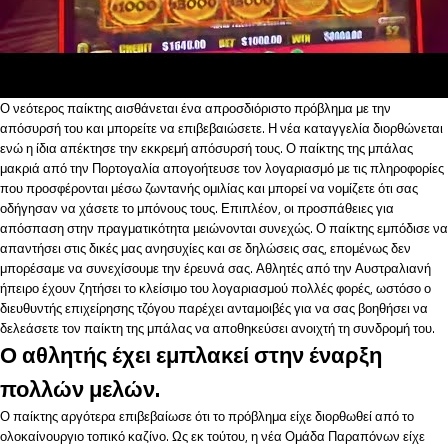
Ο νεότερος παίκτης αισθάνεται ένα απροσδιόριστο πρόβλημα με την
απόσυρσή του και μπορείτε να επιβεβαιώσετε. Η νέα καταγγελία διορθώνεται
ενώ η ίδια απέκτησε την εκκρεμή απόσυρσή τους. Ο παίκτης της μπάλας
μακριά από την Πορτογαλία απογοήτευσε τον λογαριασμό με τις πληροφορίες
που προσφέρονται μέσω ζωντανής ομιλίας και μπορεί να νομίζετε ότι σας
οδήγησαν να χάσετε το μπόνους τους. Επιπλέον, οι προσπάθειες για
απόσπαση στην πραγματικότητα μειώνονται συνεχώς. Ο παίκτης εμπόδισε να
απαντήσει στις δικές μας ανησυχίες και σε δηλώσεις σας, επομένως δεν
μπορέσαμε να συνεχίσουμε την έρευνά σας. Αθλητές από την Αυστραλιανή
ήπειρο έχουν ζητήσει το κλείσιμο του λογαριασμού πολλές φορές, ωστόσο ο
διευθυντής επιχείρησης τζόγου παρέχει ανταμοιβές για να σας βοηθήσει να
δελεάσετε τον παίκτη της μπάλας να αποθηκεύσει ανοιχτή τη συνδρομή του.
Ο αθλητής έχει εμπλακεί στην έναρξη
πολλών μελών.
Ο παίκτης αργότερα επιβεβαίωσε ότι το πρόβλημα είχε διορθωθεί από το
ολοκαίνουργιο τοπικό καζίνο. Ως εκ τούτου, η νέα Ομάδα Παραπόνων είχε