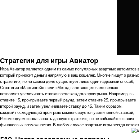
Стратегии для игры Авиатор
Игра Авиатор является одним из самых популярных азартных автоматов в
который приносит деньги напрямую в ваш кошелек. Многие пишут о разны
стратегиях, но на самом деле существует лишь один надежный способ,
Стратегия «Мартингейл» или «Метод взлетающего человечка»
позволяет увеличивать ставки после каждого проигрыша. Например, вы
ставите 1$, проигрываете первый раунд, затем ставите 2$, проигрываете
второй раунд, и затем увеличиваете ставку до 4$. Таким образом,
каждый последующий проигрыш компенсируется увеличенной ставкой,
Рекомендуем использовать данную стратегию, но не забывайте о своих
финансовых возможностях. В любом случае азартные игры всегда остаю