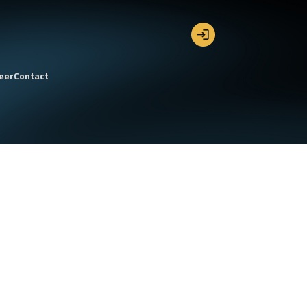
eer
Contact