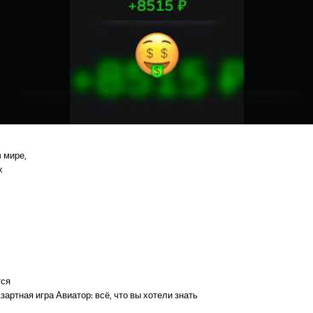
 мире,
х
тся