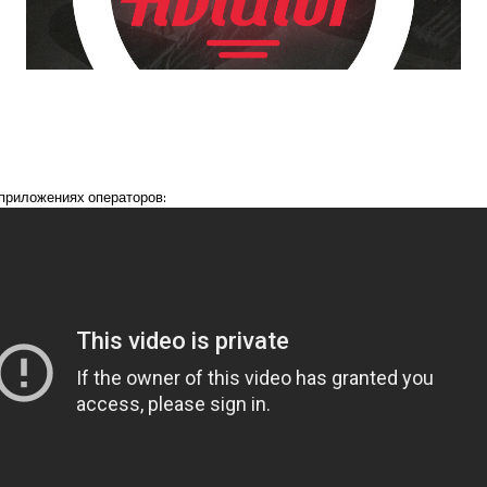
приложениях операторов: