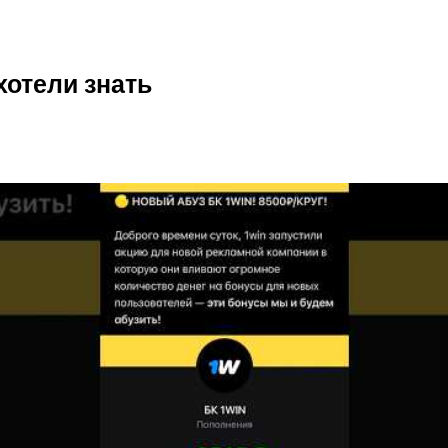
хотели знать