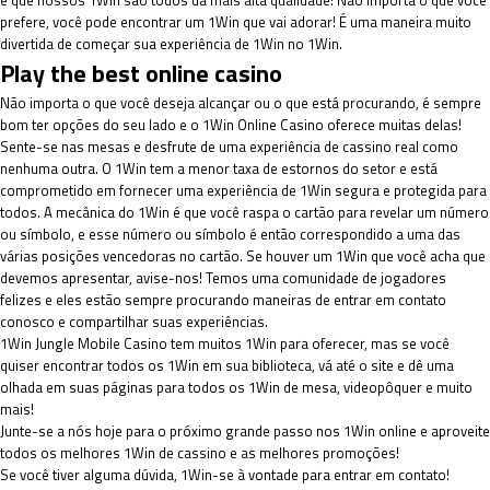
e que nossos 1Win são todos da mais alta qualidade! Não importa o que você
prefere, você pode encontrar um 1Win que vai adorar! É uma maneira muito
divertida de começar sua experiência de 1Win no 1Win.
Play the best online casino
Não importa o que você deseja alcançar ou o que está procurando, é sempre
bom ter opções do seu lado e o 1Win Online Casino oferece muitas delas!
Sente-se nas mesas e desfrute de uma experiência de cassino real como
nenhuma outra. O 1Win tem a menor taxa de estornos do setor e está
comprometido em fornecer uma experiência de 1Win segura e protegida para
todos. A mecânica do 1Win é que você raspa o cartão para revelar um número
ou símbolo, e esse número ou símbolo é então correspondido a uma das
várias posições vencedoras no cartão. Se houver um 1Win que você acha que
devemos apresentar, avise-nos! Temos uma comunidade de jogadores
felizes e eles estão sempre procurando maneiras de entrar em contato
conosco e compartilhar suas experiências.
1Win Jungle Mobile Casino tem muitos 1Win para oferecer, mas se você
quiser encontrar todos os 1Win em sua biblioteca, vá até o site e dê uma
olhada em suas páginas para todos os 1Win de mesa, videopôquer e muito
mais!
Junte-se a nós hoje para o próximo grande passo nos 1Win online e aproveite
todos os melhores 1Win de cassino e as melhores promoções!
Se você tiver alguma dúvida, 1Win-se à vontade para entrar em contato!