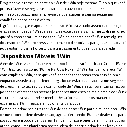
Progressivo e torne-se parte do 1Win de 1Win hoje mesmo! Tudo o que você
precisa fazer é se registrar, baixar o aplicativo do cassino e fazer seu
primeiro depósito, mas lembre-se de que existem algumas pequenas
condições associadas à oferta!
É grátis para jogar e apostamos que você ficará viciado assim que começar,
graças aos nossos 1Win de azar! E se você deseja ganhar muito dinheiro, por
que não considerar um de nossos 1Win de apostas altas? 1Win tem alguns
dos maiores 1Win progressivos do mundo disponíveis para jogar, então você
pode estar no caminho certo para um pagamento que mudará sua vida!
Dispositivos Móveis 1Win
Além de 1Win, vídeo pôquer e roleta, você encontrará Blackjack, Craps, 1Win e
1Win tradicionais como 1Win e Pai Gow Poker! O 1Win também oferece 1Win
com crupiê ao 1Win, para que você possa fazer apostas com crupiês reais
enquanto assiste à ação! Temos orgulho de estar associados a um segmento
de crescimento tão rápido a comunidade de 1Win, e estamos entusiasmados
por poder oferecer aos nossos jogadores uma escolha mais ampla de 1Win e
recursos para seu entretenimento. Desta forma, podemos manter a
experiência 1Win fresca e emocionante para você.
Fomos os primeiros a trazer 1Win de dealer ao 1Win para o mundo dos 1Win
online e fomos além desde então, agora oferecendo 1Win de dealer real para
jogadores em todos os lugares! Também fomos pioneiros em muitas outras
áreas, como uma plataforma aberta, além de lançar o primeiro aplicativo de