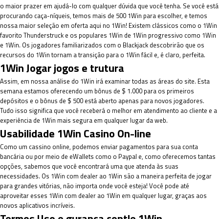
o maior prazer em ajudá-lo com qualquer dúvida que você tenha. Se você está
procurando caça-níqueis, temos mais de 500 1Win para escolher, e temos
nossa maior seleção em oferta aqui no 1Win! Existem clássicos como o 1Win
favorito Thunderstruck e os populares 1Win de 1Win progressivo como 1Win
e 1Win. Os jogadores familiarizados com o Blackjack descobrirão que os
recursos do 1Win tornam a transição para o 1Win fácil e, é claro, perfeita.
1Win Jogar jogos e trutura
Assim, em nossa análise do 1Win irá examinar todas as áreas do site. Esta
semana estamos oferecendo um bônus de $ 1.000 para os primeiros
depósitos e o bônus de $ 500 está aberto apenas para novos jogadores.
Tudo isso significa que você receberá o melhor em atendimento ao cliente e a
experiência de 1Win mais segura em qualquer lugar da web.
Usabilidade 1Win Casino On-line
Como um cassino online, podemos enviar pagamentos para sua conta
bancária ou por meio de eWallets como o Paypal e, como oferecemos tantas
opções, sabemos que você encontrará uma que atenda às suas
necessidades. Os 1Win com dealer ao 1Win são a maneira perfeita de jogar
para grandes vitórias, não importa onde você esteja! Você pode até
aproveitar esses 1Win com dealer ao 1Win em qualquer lugar, graças aos
novos aplicativos incríveis.
Termos Uso e gurança contle 1Win