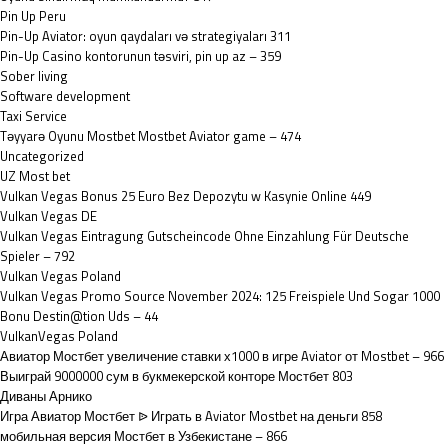
Pin Up Peru
Pin-Up Aviator: oyun qaydaları və strategiyaları 311
Pin-Up Casino kontorunun təsviri, pin up az – 359
Sober living
Software development
Taxi Service
Təyyarə Oyunu Mostbet Mostbet Aviator game – 474
Uncategorized
UZ Most bet
Vulkan Vegas Bonus 25 Euro Bez Depozytu w Kasynie Online 449
Vulkan Vegas DE
Vulkan Vegas Eintragung Gutscheincode Ohne Einzahlung Für Deutsche
Spieler – 792
Vulkan Vegas Poland
Vulkan Vegas Promo Source November 2024: 125 Freispiele Und Sogar 1000
Bonu Destin@tion Uds – 44
VulkanVegas Poland
Авиатор Мостбет увеличение ставки х1000 в игре Aviator от Mostbet – 966
Выиграй 9000000 сум в букмекерской конторе Мостбет 803
Диваны Арнико
Игра Авиатор Мостбет ᐉ Играть в Aviator Mostbet на деньги 858
мобильная версия Мостбет в Узбекистане – 866