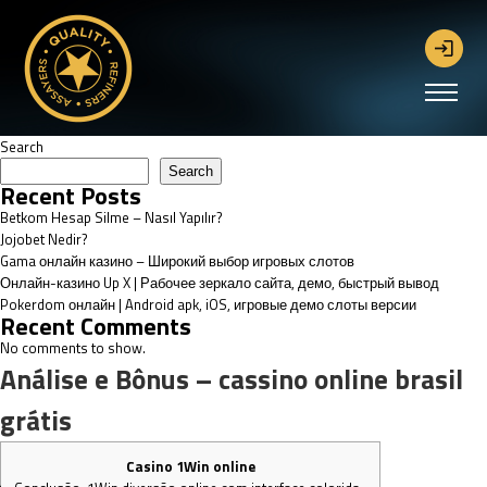
Search
Search
Recent Posts
Betkom Hesap Silme – Nasıl Yapılır?
Jojobet Nedir?
Gama онлайн казино – Широкий выбор игровых слотов
Онлайн-казино Up X | Рабочее зеркало сайта, демо, быстрый вывод
Pokerdom онлайн | Android apk, iOS, игровые демо слоты версии
Recent Comments
No comments to show.
Análise e Bônus – cassino online brasil
grátis
Casino 1Win online