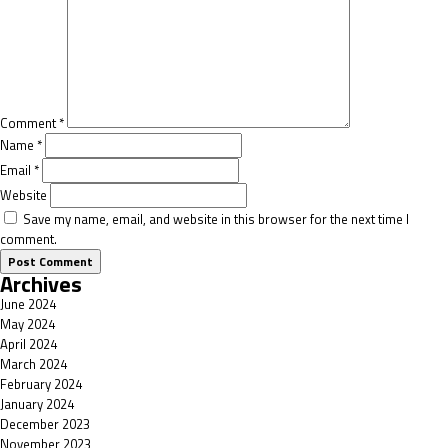
Comment
*
Name
*
Email
*
Website
Save my name, email, and website in this browser for the next time I
comment.
Archives
June 2024
May 2024
April 2024
March 2024
February 2024
January 2024
December 2023
November 2023