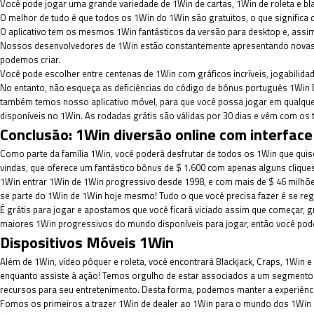
Você pode jogar uma grande variedade de 1Win de cartas, 1Win de roleta e b
O melhor de tudo é que todos os 1Win do 1Win são gratuitos, o que significa 
O aplicativo tem os mesmos 1Win fantásticos da versão para desktop e, assim
Nossos desenvolvedores de 1Win estão constantemente apresentando novas 
podemos criar.
Você pode escolher entre centenas de 1Win com gráficos incríveis, jogabilid
No entanto, não esqueça as deficiências do código de bônus português 1Win
também temos nosso aplicativo móvel, para que você possa jogar em qualque
disponíveis no 1Win. As rodadas grátis são válidas por 30 dias e vêm com os
Conclusão: 1Win diversão online com interface
Como parte da família 1Win, você poderá desfrutar de todos os 1Win que quise
vindas, que oferece um fantástico bônus de $ 1.600 com apenas alguns cliques
1Win entrar
1Win de 1Win progressivo desde 1998, e com mais de $ 46 milhõe
se parte do 1Win de 1Win hoje mesmo! Tudo o que você precisa fazer é se reg
É grátis para jogar e apostamos que você ficará viciado assim que começar, 
maiores 1Win progressivos do mundo disponíveis para jogar, então você pod
Dispositivos Móveis 1Win
Além de 1Win, vídeo pôquer e roleta, você encontrará Blackjack, Craps, 1Win
enquanto assiste à ação! Temos orgulho de estar associados a um segmento
recursos para seu entretenimento. Desta forma, podemos manter a experiênci
Fomos os primeiros a trazer 1Win de dealer ao 1Win para o mundo dos 1Win 