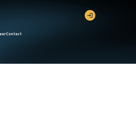
eer
Contact