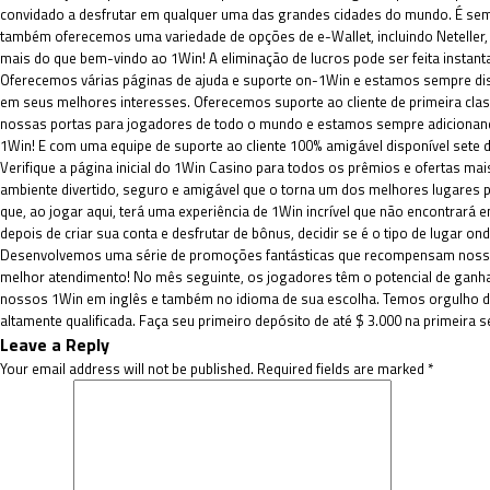
convidado a desfrutar em qualquer uma das grandes cidades do mundo. É semp
também oferecemos uma variedade de opções de e-Wallet, incluindo Neteller, 
mais do que bem-vindo ao 1Win! A eliminação de lucros pode ser feita instant
Oferecemos várias páginas de ajuda e suporte on-1Win e estamos sempre disp
em seus melhores interesses. Oferecemos suporte ao cliente de primeira clas
nossas portas para jogadores de todo o mundo e estamos sempre adicionando 
1Win! E com uma equipe de suporte ao cliente 100% amigável disponível sete 
Verifique a página inicial do 1Win Casino para todos os prêmios e ofertas ma
ambiente divertido, seguro e amigável que o torna um dos melhores lugares pa
que, ao jogar aqui, terá uma experiência de 1Win incrível que não encontrará 
depois de criar sua conta e desfrutar de bônus, decidir se é o tipo de lugar on
Desenvolvemos uma série de promoções fantásticas que recompensam nossos 
melhor atendimento! No mês seguinte, os jogadores têm o potencial de ganha
nossos 1Win em inglês e também no idioma de sua escolha. Temos orgulho de 
altamente qualificada. Faça seu primeiro depósito de até $ 3.000 na primei
Leave a Reply
Your email address will not be published.
Required fields are marked
*