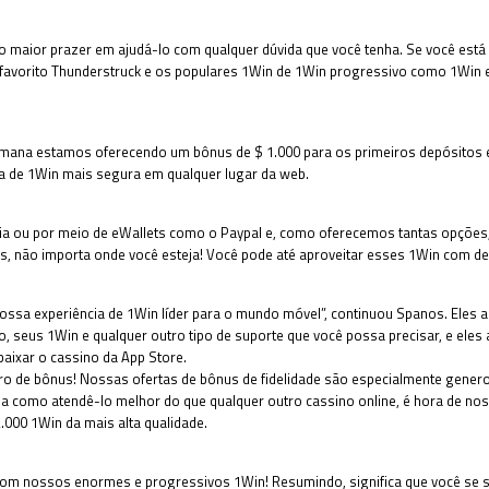
o maior prazer em ajudá-lo com qualquer dúvida que você tenha. Se você está
favorito Thunderstruck e os populares 1Win de 1Win progressivo como 1Win e
semana estamos oferecendo um bônus de $ 1.000 para os primeiros depósitos 
cia de 1Win mais segura em qualquer lugar da web.
a ou por meio de eWallets como o Paypal e, como oferecemos tantas opções
s, não importa onde você esteja! Você pode até aproveitar esses 1Win com dea
ossa experiência de 1Win líder para o mundo móvel”, continuou Spanos. Eles
, seus 1Win e qualquer outro tipo de suporte que você possa precisar, e eles 
baixar o cassino da App Store.
 de bônus! Nossas ofertas de bônus de fidelidade são especialmente generos
iba como atendê-lo melhor do que qualquer outro cassino online, é hora de no
00 1Win da mais alta qualidade.
, com nossos enormes e progressivos 1Win! Resumindo, significa que você se 