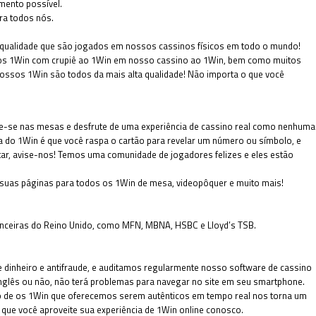
mento possível.
ra todos nós.
qualidade que são jogados em nossos cassinos físicos em todo o mundo!
emos 1Win com crupiê ao 1Win em nosso cassino ao 1Win, bem como muitos
nossos 1Win são todos da mais alta qualidade! Não importa o que você
nte-se nas mesas e desfrute de uma experiência de cassino real como nenhuma
a do 1Win é que você raspa o cartão para revelar um número ou símbolo, e
r, avise-nos! Temos uma comunidade de jogadores felizes e eles estão
m suas páginas para todos os 1Win de mesa, videopôquer e muito mais!
anceiras do Reino Unido, como MFN, MBNA, HSBC e Lloyd’s TSB.
 dinheiro e antifraude, e auditamos regularmente nosso software de cassino
inglês ou não, não terá problemas para navegar no site em seu smartphone.
ato de os 1Win que oferecemos serem autênticos em tempo real nos torna um
que você aproveite sua experiência de 1Win online conosco.