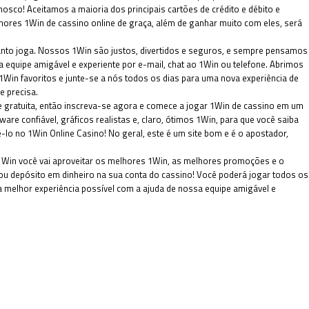
co! Aceitamos a maioria dos principais cartões de crédito e débito e
hores 1Win de cassino online de graça, além de ganhar muito com eles, será
uanto joga. Nossos 1Win são justos, divertidos e seguros, e sempre pensamos
 equipe amigável e experiente por e-mail, chat ao 1Win ou telefone. Abrimos
in favoritos e junte-se a nós todos os dias para uma nova experiência de
e precisa.
te gratuita, então inscreva-se agora e comece a jogar 1Win de cassino em um
re confiável, gráficos realistas e, claro, ótimos 1Win, para que você saiba
ê-lo no 1Win Online Casino! No geral, este é um site bom e é o apostador,
Win você vai aproveitar os melhores 1Win, as melhores promoções e o
ou depósito em dinheiro na sua conta do cassino! Você poderá jogar todos os
 melhor experiência possível com a ajuda de nossa equipe amigável e