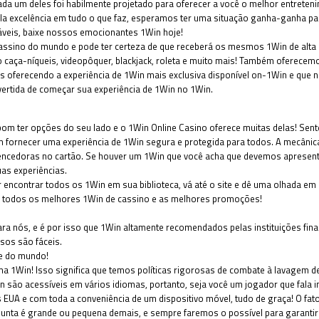
da um deles foi habilmente projetado para oferecer a você o melhor entreteni
a excelência em tudo o que faz, esperamos ter uma situação ganha-ganha pa
áveis, baixe nossos emocionantes 1Win hoje!
ssino do mundo e pode ter certeza de que receberá os mesmos 1Win de alta 
 caça-níqueis, videopôquer, blackjack, roleta e muito mais! Também oferec
 oferecendo a experiência de 1Win mais exclusiva disponível on-1Win e que 
vertida de começar sua experiência de 1Win no 1Win.
bom ter opções do seu lado e o 1Win Online Casino oferece muitas delas! Se
 fornecer uma experiência de 1Win segura e protegida para todos. A mecânic
ncedoras no cartão. Se houver um 1Win que você acha que devemos apresenta
as experiências.
 encontrar todos os 1Win em sua biblioteca, vá até o site e dê uma olhada e
te todos os melhores 1Win de cassino e as melhores promoções!
 nós, e é por isso que 1Win altamente recomendados pelas instituições fin
sos são fáceis.
e do mundo!
 1Win! Isso significa que temos políticas rigorosas de combate à lavagem de
 são acessíveis em vários idiomas, portanto, seja você um jogador que fala 
 EUA e com toda a conveniência de um dispositivo móvel, tudo de graça! O f
unta é grande ou pequena demais, e sempre faremos o possível para garantir 