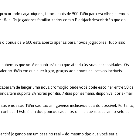
 procurando caça-níqueis, temos mais de 500 1Win para escolher, e temos
 1Win. Os jogadores familiarizados com o Blackjack descobrirão que os
e o bônus de $ 500 está aberto apenas para novos jogadores. Tudo isso
, sabemos que você encontrará uma que atenda às suas necessidades. Os
ler ao 1Win em qualquer lugar, graças aos novos aplicativos incríveis.
 acabaram de lançar uma nova promoção onde você pode escolher entre 50 de
ainda têm suporte 24 horas por dia, 7 dias por semana, disponível por e-mail,
as e nossos 1Win são tão amigáveise inclusivos quanto possível. Portanto,
s conhecer! Este é um dos poucos cassinos online que receberam o selo de
sentirá jogando em um cassino real – do mesmo tipo que você seria