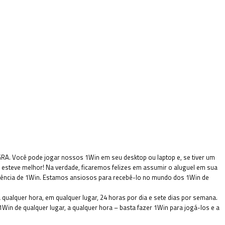
RA. Você pode jogar nossos 1Win em seu desktop ou laptop e, se tiver um
 esteve melhor! Na verdade, ficaremos felizes em assumir o aluguel em sua
riência de 1Win. Estamos ansiosos para recebê-lo no mundo dos 1Win de
ualquer hora, em qualquer lugar, 24 horas por dia e sete dias por semana.
Win de qualquer lugar, a qualquer hora – basta fazer 1Win para jogá-los e a