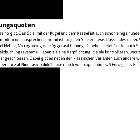
lungsquoten
Casino gibt. Das Spiel mit der Kugel und dem Kessel ist auch schon einige hunde
t modern und ansprechend. Somit ist für jeden Spieler etwas Passendes dabei.
piel NetEnt, Microgaming oder Yggdrasil Gaming. Daneben bietet NetBet auch Sp
ktbuchungssysteme. Haben sie eine Verpflichtung, bis sie kontrollieren, was z
ngeschlossen. Dabei gibt es neben den klassischen Varianten auch andere wie
erience at NineCasino didn’t quite match your expectations. 5 Euro gratis Gut