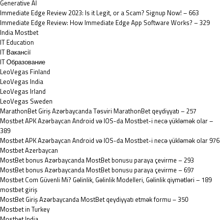
Generative AI
Immediate Edge Review 2023: Is it Legit, or a Scam? Signup Now! – 663
Immediate Edge Review: How Immediate Edge App Software Works? – 329
India Mostbet
IT Education
IT Вакансії
IT Образование
LeoVegas Finland
LeoVegas India
LeoVegas Irland
LeoVegas Sweden
MarathonBet Giriş Azərbaycanda Təsviri MarathonBet qeydiyyatı – 257
Mostbet APK Azərbaycan Android və IOS-da Mostbet-i necə yükləmək olar –
389
Mostbet APK Azərbaycan Android və IOS-da Mostbet-i necə yükləmək olar 976
Mostbet Azerbaycan
MostBet bonus Azərbaycanda MostBet bonusu paraya çevirme – 293
MostBet bonus Azərbaycanda MostBet bonusu paraya çevirme – 697
Mostbet Com Güvenli Mi? Gəlinlik, Gəlinlik Modelleri, Gəlinlik qiymətləri – 189
mostbet giriş
MostBet Giriş Azərbaycanda MostBet qeydiyyatı etmək formu – 350
Mostbet in Turkey
Mostbet India