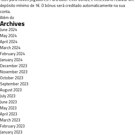
depósito mínimo de 1€. O bónus será creditado automaticamente na sua
conta.
Além do
Archives
June 2024
May 2024
April 2024
March 2024
February 2024
January 2024
December 2023
November 2023
October 2023
September 2023
August 2023
July 2023
June 2023
May 2023
April 2023
March 2023
February 2023
January 2023