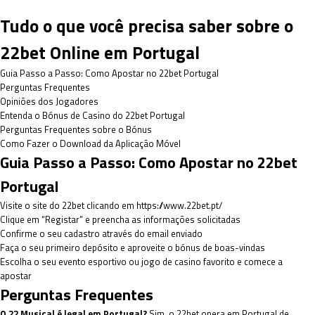
Tudo o que você precisa saber sobre o
22bet Online em Portugal
Guia Passo a Passo: Como Apostar no 22bet Portugal
Perguntas Frequentes
Opiniões dos Jogadores
Entenda o Bónus de Casino do 22bet Portugal
Perguntas Frequentes sobre o Bónus
Como Fazer o Download da Aplicação Móvel
Guia Passo a Passo: Como Apostar no 22bet
Portugal
Visite o site do 22bet clicando em https://www.22bet.pt/
Clique em “Registar” e preencha as informações solicitadas
Confirme o seu cadastro através do email enviado
Faça o seu primeiro depósito e aproveite o bónus de boas-vindas
Escolha o seu evento esportivo ou jogo de casino favorito e comece a
apostar
Perguntas Frequentes
O 22 Musical é legal em Portugal?
Sim, o 22bet opera em Portugal de