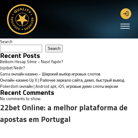
Search
Search
Recent Posts
Betkom Hesap Silme – Nasıl Yapılır?
Jojobet Nedir?
Gama онлайн казино – Широкий выбор игровых слотов
Онлайн-казино Up X | Рабочее зеркало сайта, демо, быстрый вывод
Pokerdom онлайн | Android apk, iOS, игровые демо слоты версии
Recent Comments
No comments to show.
22bet Online: a melhor plataforma de
apostas em Portugal