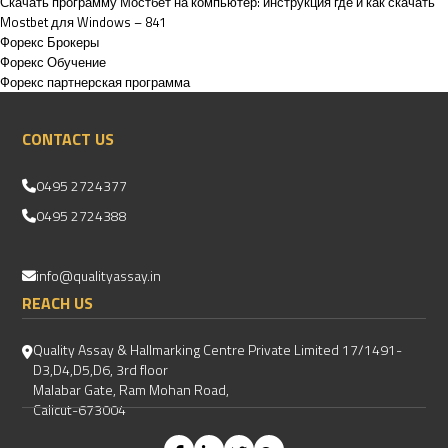
Скачать программу Мостбет на компьютер: инструкция где и как скачать
Mostbet для Windows – 841
Форекс Брокеры
Форекс Обучение
Форекс партнерская программа
CONTACT US
0495 2724377
0495 2724388
info@qualityassay.in
REACH US
Quality Assay & Hallmarking Centre Private Limited 17/1491-
D3,D4,D5,D6, 3rd floor
Malabar Gate, Ram Mohan Road,
Calicut-673004