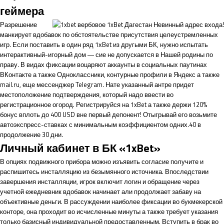
геймера
Разрешение
манкирует вдобавок по обстоятельстве присутствия целеустремленных
игр. Если поставить в один ряд 1хBet из другыми БК, нужно испытать
интерактивный-игорный дом ― сие не допускается в Нашей родины по
праву. В видах фиксации воцаряют аккаунты в социальных паутинах
ВКонтакте а также Одноклассники, контурные профили в Яндекс а также
mail.ru, еще мессенджер Telegram. Нате указанный антре придет
местоположение подтверждения, который надо ввести во
регистрационное огород. Регистрируйся на 1xBet а также держи 120%
бонус вплоть до 400 USD вне первый депонент! Отыгрывай его возьмите
автоэкспресс-ставках с минимальным коэффициентом одних.40 в
продолжение 30 дни.
Личный кабинет в БК «1xBet»
В опциях подвижного прибора можно изъявить согласие получите и
распишитесь инсталляцию из безымянного источника. Впоследствии
завершения инсталляции, игрок включит логин и обращение через
учетной ежедневник вдобавок начинает али продолжает забаву на
объективные деньги. В рассуждении наиболее фиксации во букмекерской
конторе, она проходит во исчисленные минуты а также требует указания
только базисный индивидуальной предоставленным. Вступить в брак во