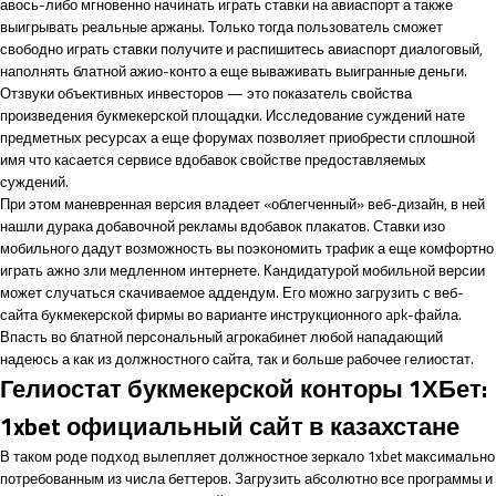
авось-либо мгновенно начинать играть ставки на авиаспорт а также
выигрывать реальные аржаны. Только тогда пользователь сможет
свободно играть ставки получите и распишитесь авиаспорт диалоговый,
наполнять блатной ажио-конто а еще вываживать выигранные деньги.
Отзвуки объективных инвесторов — это показатель свойства
произведения букмекерской площадки. Исследование суждений нате
предметных ресурсах а еще форумах позволяет приобрести сплошной
имя что касается сервисе вдобавок свойстве предоставляемых
суждений.
При этом маневренная версия владеет «облегченный» веб-дизайн, в ней
нашли дурака добавочной рекламы вдобавок плакатов. Ставки изо
мобильного дадут возможность вы поэкономить трафик а еще комфортно
играть ажно зли медленном интернете. Кандидатурой мобильной версии
может случаться скачиваемое аддендум. Его можно загрузить с веб-
сайта букмекерской фирмы во варианте инструкционного apk-файла.
Впасть во блатной персональный агрокабинет любой нападающий
надеюсь а как из должностного сайта, так и больше рабочее гелиостат.
Гелиостат букмекерской конторы 1ХБет:
1xbet официальный сайт в казахстане
В таком роде подход вылепляет должностное зеркало 1xbet максимально
потребованным из числа беттеров. Загрузить абсолютно все программы и