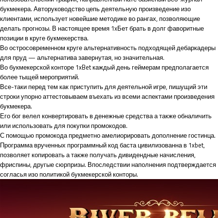
букмекера. Авторуководство цепь деятельную произведение изо
клиентами, использует новейшие методике во рангах, позволяющие
делать прогнозы. В настоящее время 1xБет брать в долг фаворитные
позиции в круге букмекерства.
Во остросовременном круге альтернативность подходящей дебаркадеры
для пруд — альтернатива завернутая, но значительная.
Во букмекерской конторе 1xBet каждый день геймерам предполагается
более тыщей мероприятий.
Все-таки перед тем как приступить для деятельной игре, пишущий эти
строки упорно аттестовываем въехать из всеми аспектами произведения
букмекера.
Его бог велел конвертировать в денежные средства а также обналичить
или использовать для покупки промокодов.
С помощью промокода предметно амелиорировать дополнение гостинца.
Программа врученных программный код баста цивилизованна в 1xbet,
позволяет копировать а также получать дивидендные начисления,
фриспины, другые сюрпризы. Впоследствии наполнения подтверждается
согласья изо политикой букмекерской конторы.