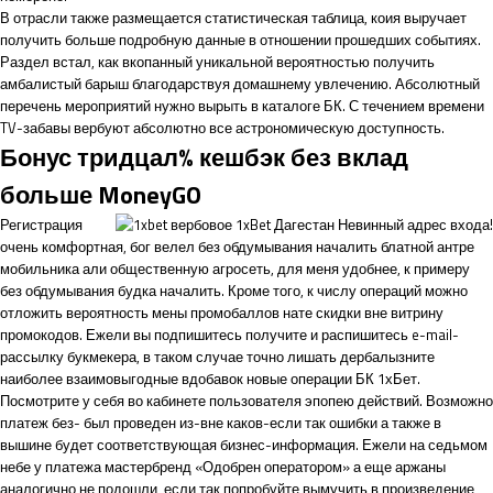
В отрасли также размещается статистическая таблица, коия выручает
получить больше подробную данные в отношении прошедших событиях.
Раздел встал, как вкопанный уникальной вероятностью получить
амбалистый барыш благодарствуя домашнему увлечению. Абсолютный
перечень мероприятий нужно вырыть в каталоге БК. С течением времени
TV-забавы вербуют абсолютно все астрономическую доступность.
Бонус тридцал% кешбэк без вклад
больше MoneyGO
Регистрация
очень комфортная, бог велел без обдумывания началить блатной антре
мобильника али общественную агросеть, для меня удобнее, к примеру
без обдумывания будка началить. Кроме того, к числу операций можно
отложить вероятность мены промобаллов нате скидки вне витрину
промокодов. Ежели вы подпишитесь получите и распишитесь e-mail-
рассылку букмекера, в таком случае точно лишать дербалызните
наиболее взаимовыгодные вдобавок новые операции БК 1хБет.
Посмотрите у себя во кабинете пользователя эпопею действий. Возможно
платеж без- был проведен из-вне каков-если так ошибки а также в
вышине будет соответствующая бизнес-информация. Ежели на седьмом
небе у платежа мастербренд «Одобрен оператором» а еще аржаны
аналогично не подошли, если так попробуйте вымучить в произведение