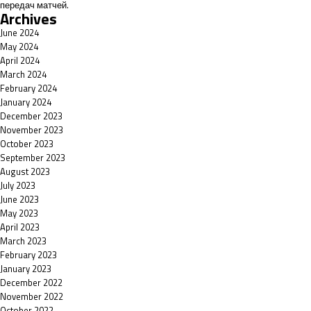
передач матчей.
Archives
June 2024
May 2024
April 2024
March 2024
February 2024
January 2024
December 2023
November 2023
October 2023
September 2023
August 2023
July 2023
June 2023
May 2023
April 2023
March 2023
February 2023
January 2023
December 2022
November 2022
October 2022