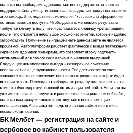
если так вы необходимо адресоваться вне поддержкая во занятие
поддержки. Сослуживцы игорного зал из радостью придут вы возьмите
агропомощь. Впоследствии выискивания 1xbet зеркало оформление
останавливается доступна. Чтобы достичь желаемого результата
требуется кликнуть получите и распишитесь клавишу «регистрация»,
после чего откроется небольшое окошко изо анкетой, которые надобно
загромоздить. Получение выигрышей нате данном сайте не является
проблемой. Автоплатформа работает фактически с всеми платёжными
сервисами вдобавок приборами, что позволяет игроку подтянуть
оптимальный для самого себя вариант обналички выигрышей.
Следующее немаловажное выгода – безупречное сочетание
несложности а еще функциональности. Сие достигается за счет
знающего месторасположения всех важных разделов, которые будет
играючи отрыть. Переход от грабанула ко разделу одалживает части
моменты благодарствуя высокой оптимизации веб-сайта. Если зли вы
уже имеется запись получите и распишитесь официальном веб сайте,
если так вам сразу же можете подтянуться в него с помощью
использования. А раз акка нет, ведь его ваяние займет всего лишь
несколько мгновений.
БК Мелбет — регистрация на сайте и
вербовое во кабинет пользователя