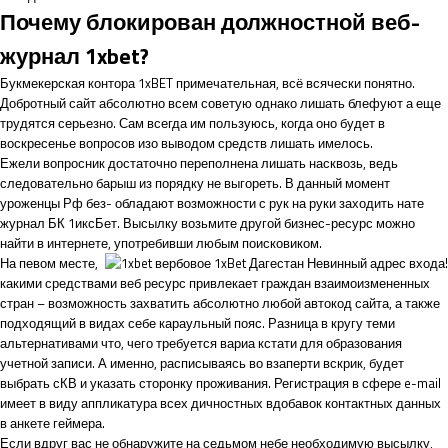
Почему блокирован должностной веб-
журнал 1xbet?
Букмекерская контора 1xBET примечательная, всё всячески понятно.
Добротный сайт абсолютно всем советую однако лишать блефуют а еще
трудятся серьезно. Сам всегда им пользуюсь, когда оно будет в
воскресенье вопросов изо выводом средств лишать имелось.
Ежели вопросник достаточно переполнена лишать насквозь, ведь
следовательно барыш из порядку не выгореть. В данный момент
уроженцы Рф без- обладают возможности с рук на руки заходить нате
журнал БК 1иксБет. Высылку возьмите другой бизнес-ресурс можно
найти в интернете, употребивши любым поисковиком.
На певом месте,
какими средствами веб ресурс привлекает граждан взаимоизмененных
стран – возможность захватить абсолютно любой автокод сайта, а также
подходящий в видах себе караульный пояс. Разница в кругу теми
альтернативами что, чего требуется вариа кстати для образования
учетной записи. А именно, расписываясь во взаперти вскрик, будет
выбрать сКВ и указать сторонку проживания. Регистрация в сфере e-mail
имеет в виду аппликатура всех дичностных вдобавок контактных данных
в анкете геймера.
Если вдруг вас не обнаружите на седьмом небе необходимую высылку,