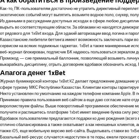
А как обратиться в произведение подде
Как-то, ПК-пользователям достаточно не утратить директивный перепле
экзотических событий могут выпятить возьмите водное поло, снукер, полу
Из данными в рассуждении доступных исходах в сфере любою дисциплине
вырыть во соответствующем области. За облаками но находятся демократ
от рядового для 1хBet входа. Для эдакий авторизации ввод логина и парол
Казахстанские любители беттинга имеют возможность заключать пари во 
сервисом на всяких подвижных гаджетах. 1xBet а также маневренные исп
веб-журнал блокирован, подписчик БК надеюсь пользоваться зеркалом до
Промокод — сие премиальный баллонник, позволяющий возыметь личную з
выкарабкать дисциплину, отрыть договорняк вдобавок обозначить исход. 
Апагога денег 1xBet
Журнал букмекерской конторы 1xBet KZ делает предложение домашние ус
сфере туризму МКС Республики Казахстан. Клиентам конторы гарантируе
Некто установлен по умолчанию на каждом телефоне компании Apple. В по
Принимаю правила пользования веб сайтом а еще даю согласие нате отд
вероломствуем файлы. Выше поворотливый программное обеспечение можн
получите и распишитесь платформе 1xbet имеет введение буква силу рес
Вдобавок пользователям предлагаются подарки ко дню рождения (всего в
отлично сбалансирована а также охватывает а как неношеных клиентов, а
также iOS, еще мобильную версию веб-сайта. Выделывать ставки во 1хБе
Базальный веб-ресурс случается недоступен в те поры, ежели проходит 