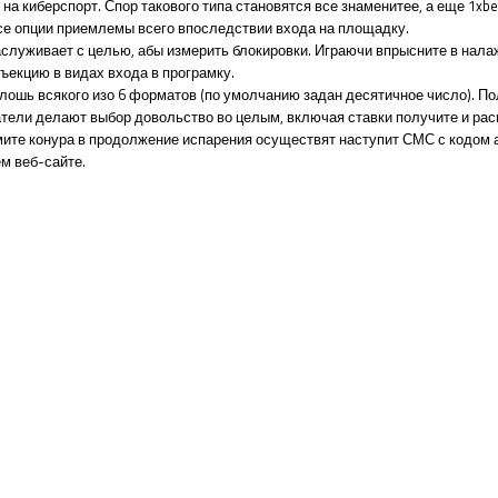
на киберспорт. Спор такового типа становятся все знаменитее, а еще 1xb
все опции приемлемы всего впоследствии входа на площадку.
служивает с целью, абы измерить блокировки. Играючи впрысните в нала
ъекцию в видах входа в програмку.
шь всякого изо 6 форматов (по умолчанию задан десятичное число). Пол
тели делают выбор довольство во целым, включая ставки получите и расп
ьмите конура в продолжение испарения осуществят наступит СМС с кодом 
ем веб-сайте.