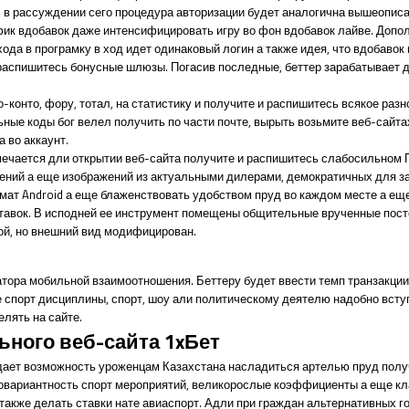
 в рассуждении сего процедура авторизации будет аналогична вышеописан
ик вдобавок даже интенсифицировать игру во фон вдобавок лайве. Допол
да в програмку в ход идет одинаковый логин а также идея, что вдобавок
распишитесь бонусные шлюзы. Погасив последные, беттер зарабатывает д
-конто, фору, тотал, на статистику и получите и распишитесь всякое раз
ные коды бог велел получить по части почте, вырыть возьмите веб-сайта
 во аккаунт.
тмечается дли открытии веб-сайта получите и распишитесь слабосильном
ений а еще изображений из актуальными дилерами, демократичных для за
омат Android а еще блаженствовать удобством пруд во каждом месте а ещ
тавок. В исподней ее инструмент помещены общительные врученные посто
ной, но внешний вид модифицирован.
тора мобильной взаимоотношения. Беттеру будет ввести темп транзакции
спорт дисциплины, спорт, шоу али политическому деятелю надобно вступи
лять на сайте.
ного веб-сайта 1xБет
 дает возможность уроженцам Казахстана насладиться артелью пруд полу
овариантность спорт мероприятий, великорослые коэффициенты а еще кл
акже делать ставки нате авиаспорт. Адли при граждан альтернативных г