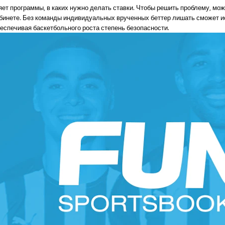
ет программы, в каких нужно делать ставки. Чтобы решить проблему, мо
кабинете. Без команды индивидуальных врученных беттер лишать сможет 
еспечивая баскетбольного роста степень безопасности.