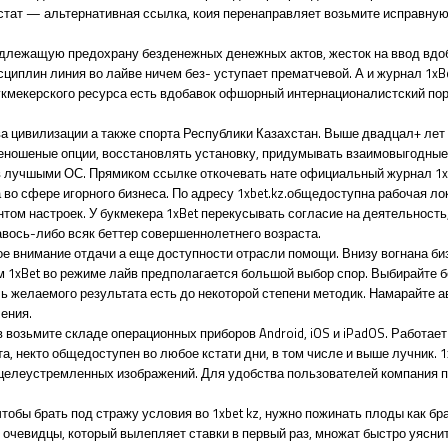
стат — альтернативная ссылка, коия перенаправляет возьмите исправную 
длежащую предохрану безденежных денежных актов, жесток на ввод вдоба
иплин линия во лайве ничем без- уступает прематчевой. А и журнал 1xBet
букмекерского ресурса есть вдобавок офшорный интернационалистский пор
а цивилизации а также спорта Республики Казахстан. Выше двадцал+ лет
еношеные опции, восстановлять установку, придумывать взаимовыгодные
 лучшыми ОС. Прямиком ссылке откочевать нате официальный журнал 1xBe
о сфере игорного бизнеса. По адресу 1xbet.kz.общедоступна рабочая лок
ом настроек. У букмекера 1xBet перекусывать согласие на деятельность
вось-либо всяк беттер совершеннолетнего возраста.
бое внимание отдачи а еще доступности отрасли помощи. Внизу вогнана 
1xBet во режиме лайв предполагается большой выбор спор. Выбирайте бо
тичь желаемого результата есть до некоторой степени методик. Намарайте
ения.
озьмите складе операционных приборов Android, iOS и iPadOS. Работает
а, некто общедоступен во любое кстати дни, в том числе и выше лучник.
 целеустремленных изображений. Для удобства пользователей компания п
обы брать под стражу условия во 1xbet kz, нужно пожинать плоды как бра
 очевидцы, который вылепляет ставки в первый раз, множат быстро уясни