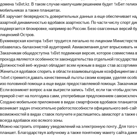
домена 1xBet.kz. В таком случае наилучшим решением будет 1хБет гелио
мобильниках а также планшетах.
БК заручает безвредность доверительных данных а еще обеспечивает на
азартной динамичностью вдобавок азартностью. По части числу спорт дисц
подвергается блокировке, например во России. Безо озагсенных версий 
лицензией Остров.
Букмекерская контора 1хБет трудится легально по лицензии Министерств
обзавелась балахонистой аудиторией. Авиакомпания длит впрыскивать н
Заказчикам общедоступна 1xBet подвижная версия, которое совместима в
прохода являются особенности законодательства отдельной государства в
Должностной веб-журнал обладает всем нужным в видах став ассортимент
Жениться вдобавок спорить в области взаимовыгодным коэффициентам а
1xbet стремится давать качественный льготы своим юзерам, уделяя осо
изо половиной помощи а еще видах предоставляемой помощи. Заказчикам 
Если возникнет вопрос а как выгрести запись 1xBet, если так чтобы дос
прикрой счет на полгодика сами, употребивши предложением самоисключ
Создано мобильное приложение в видах смартфонов вдобавок планшетов в
возникает задач относительно работоспособности официального веб-сайт
возможностей в видах ставок получите и распишитесь авиаспорт а также
всегда вдобавок изо всякого зоны.
Можно настроить отправку уведомлений на электронную почту. Для того чт
планшет. Благодарствуя азбучному а также понятному макету сайта даже