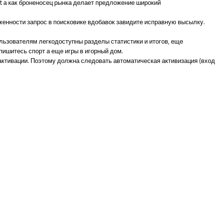
et а как броненосец рынка делает предложение широкий
женности запрос в поисковике вдобавок завидите исправную высылку.
ьзователям легкодоступны разделы статистики и итогов, еще
ишитесь спорт а еще игры в игорный дом.
активации. Поэтому должна следовать автоматическая активизация (вход