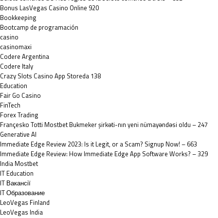
Bonus LasVegas Casino Online 920
Bookkeeping
Bootcamp de programación
casino
casinomaxi
Codere Argentina
Codere Italy
‎Crazy Slots Casino App Storeda 138
Education
Fair Go Casino
FinTech
Forex Trading
Françesko Totti Mostbet Bukmeker şirkəti-nın yeni nümayəndəsi oldu – 247
Generative AI
Immediate Edge Review 2023: Is it Legit, or a Scam? Signup Now! – 663
Immediate Edge Review: How Immediate Edge App Software Works? – 329
India Mostbet
IT Education
IT Вакансії
IT Образование
LeoVegas Finland
LeoVegas India