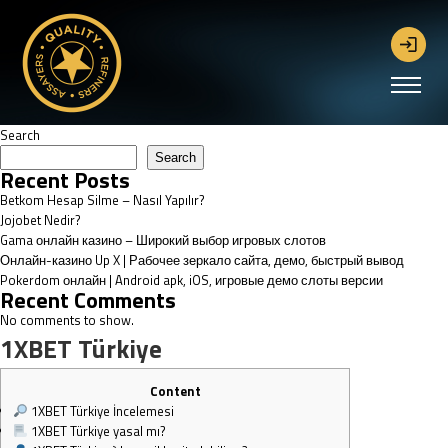
Search
Search
Recent Posts
Betkom Hesap Silme – Nasıl Yapılır?
Jojobet Nedir?
Gama онлайн казино – Широкий выбор игровых слотов
Онлайн-казино Up X | Рабочее зеркало сайта, демо, быстрый вывод
Pokerdom онлайн | Android apk, iOS, игровые демо слоты версии
Recent Comments
No comments to show.
1XBET Türkiye
Content
1XBET Türkiye İncelemesi
1XBET Türkiye yasal mı?