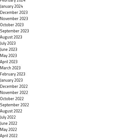
February 2024
January 2024
December 2023
November 2023
October 2023
September 2023
August 2023
July 2023
June 2023
May 2023
April 2023
March 2023
February 2023
January 2023
December 2022
November 2022
October 2022
September 2022
August 2022
July 2022
June 2022
May 2022
April 2022