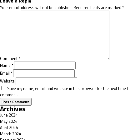
Leave a Reply
Your email address will not be published.
Required fields are marked
*
Comment
*
Name
*
Email
*
Website
Save my name, email, and website in this browser for the next time I
comment.
Archives
June 2024
May 2024
April 2024
March 2024