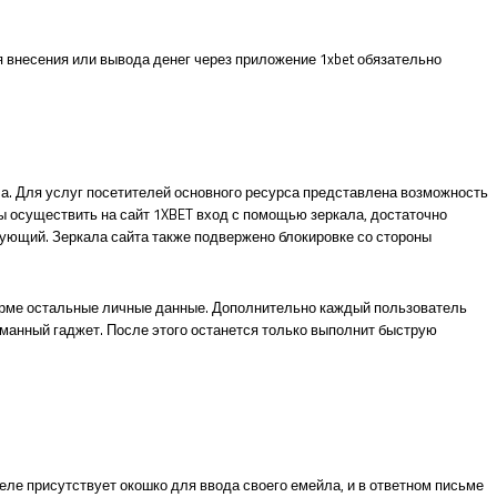
я внесения или вывода денег через приложение 1xbet обязательно
а. Для услуг посетителей основного ресурса представлена возможность
ы осуществить на сайт 1XBET вход с помощью зеркала, достаточно
твующий. Зеркала сайта также подвержено блокировке со стороны
форме остальные личные данные. Дополнительно каждый пользователь
манный гаджет. После этого останется только выполнит быструю
еле присутствует окошко для ввода своего емейла, и в ответном письме