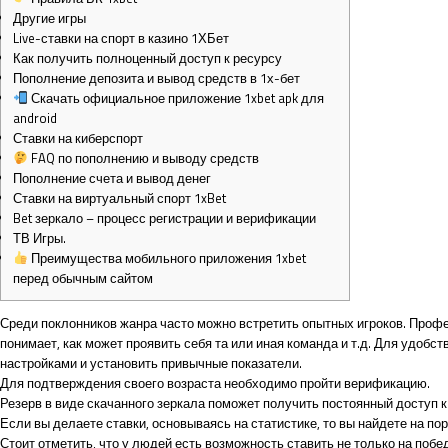
Другие игры
Live-ставки на спорт в казино 1ХБет
Как получить полноценный доступ к ресурсу
Пополнение депозита и вывод средств в 1х-бет
Скачать официальное приложение 1xbet apk для
android
Ставки на киберспорт
FAQ по пополнению и выводу средств
Пополнение счета и вывод денег
Ставки на виртуальный спорт 1xBet
Bet зеркало – процесс регистрации и верификации
ТВ Игры.
Преимущества мобильного приложения 1xbet
перед обычным сайтом
Среди поклонников жанра часто можно встретить опытных игроков. Профе
понимает, как может проявить себя та или иная команда и т.д. Для удоб
настройками и установить привычные показатели.
Для подтверждения своего возраста необходимо пройти верификацию.
Резерв в виде скачанного зеркала поможет получить постоянный доступ 
Если вы делаете ставки, основываясь на статистике, то вы найдете на 
Стоит отметить, что у людей есть возможность ставить не только на побед