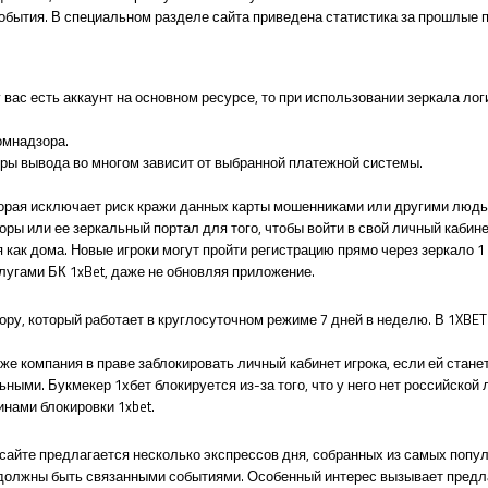
события. В специальном разделе сайта приведена статистика за прошлые
вас есть аккаунт на основном ресурсе, то при использовании зеркала лог
омнадзора.
ры вывода во многом зависит от выбранной платежной системы.
орая исключает риск кражи данных карты мошенниками или другими людь
ры или ее зеркальный портал для того, чтобы войти в свой личный каби
как дома. Новые игроки могут пройти регистрацию прямо через зеркало 1 x
лугами БК 1xBet, даже не обновляя приложение.
ору, который работает в круглосуточном режиме 7 дней в неделю. В 1XB
 компания в праве заблокировать личный кабинет игрока, если ей станет 
ьными. Букмекер 1хбет блокируется из-за того, что у него нет российской
чинами блокировки
1xbet
.
а сайте предлагается несколько экспрессов дня, собранных из самых попул
 должны быть связанными событиями. Особенный интерес вызывает предла