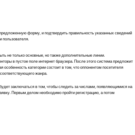
 предложенную форму, и подтвердить правильность указанных сведений
и пользователя.
быть не только основные, но также дополнительные линии.
онторы в пустое поле интернет браузера. После этого система предложит
я особенность категории состоит в том, что оппонентом посетителя
 соответствующего жанра.
а будет заключаться в том, чтобы следить за числами, появляющимися на
 заявку. Первым делом необходимо пройти регистрацию, а потом