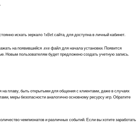
.
оянно искать зеркало 1xBet сайта, для доступна в личный кабинет.
ажать на появившийся .exe файл для начала установки. Появится
ные. Новым пользователям будет предложено создать учетную запись.
я на плаву, быть открытыми для общения с клиентами, даже в случаях
тами, меры безопасности аналогично основному ресурсу игр. Обратите
количество чемпионатов и различных событий. Если вы хотите заработать