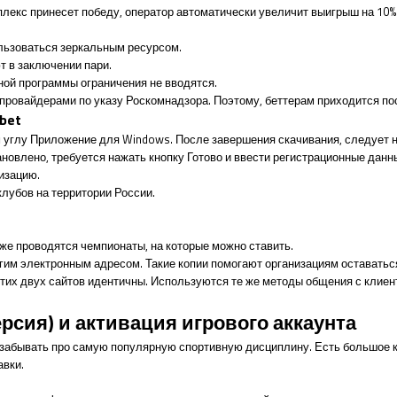
мплекс принесет победу, оператор автоматически увеличит выигрыш на 10%
пользоваться зеркальным ресурсом.
т в заключении пари.
ой программы ограничения не вводятся.
ровайдерами по указу Роскомнадзора. Поэтому, беттерам приходится пост
bet
м углу Приложение для Windows. После завершения скачивания, следует н
новлено, требуется нажать кнопку Готово и ввести регистрационные дан
изацию.
лубов на территории России.
 же проводятся чемпионаты, на которые можно ставить.
ругим электронным адресом. Такие копии помогают организациям оставатьс
этих двух сайтов идентичны. Используются те же методы общения с клиен
рсия) и активация игрового аккаунта
ит забывать про самую популярную спортивную дисциплину. Есть большое 
авки.