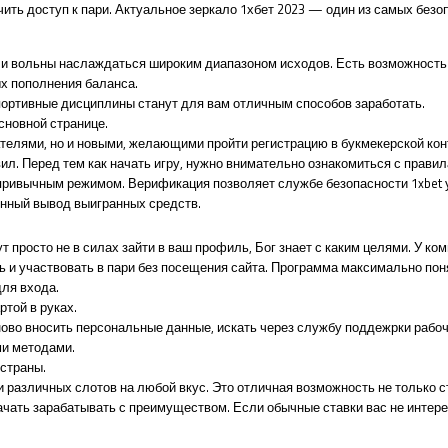
ть доступ к пари. Актуальное зеркало 1хбет 2023 — один из самых безо
ли вольны наслаждаться широким диапазоном исходов. Есть возможность д
ых пополнения баланса.
спортивные дисциплины станут для вам отличным способов заработать.
сновной странице.
телями, но и новыми, желающими пройти регистрацию в букмекерской кон
ил. Перед тем как начать игру, нужно внимательно ознакомиться с правил
 привычным режимом. Верификация позволяет службе безопасности 1xbet у
венный вывод выигранных средств.
ут просто не в силах зайти в ваш профиль, Бог знает с каким целями. У 
и участвовать в пари без посещения сайта. Программа максимально поня
для входа.
ртой в руках.
ново вносить персональные данные, искать через службу поддежрки рабоч
ми методами.
страны.
различных слотов на любой вкус. Это отличная возможность не только ст
чать зарабатывать с преимуществом. Если обычные ставки вас не интерес