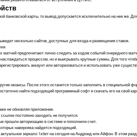
ойств
ной банковской карты, то вывод допускается исключительно на нее же. Дл
 выведет несколько сайтов, доступных для входа и размещения ставок.
жки.
 матчей предпочитают лично следить за ходом событий очередного матч
 наслаждаться процессом, но и выигрывать крупные суммы. Для того чтоб
 зарегистрировать аккаунт или авторизоваться и использовать уже сущес
другие нюансы. После этого останется только заполнить в специальной 
статочно найти подходящий программный софт и скачать его на свой кар
даже не обновляя приложение.
 ссылке постоянно заходить не получится.
е прошли авторизацию в системе и пополнили счет.
 которых наверняка найдется подходящий.
актуальное зеркало 1хбет на сегодня на Андроид или Айфон. В этом разд