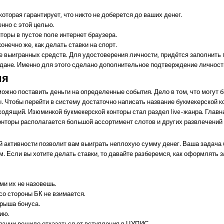
оторая гарантирует, что никто не доберется до ваших денег.
нно с этой целью.
торы в пустое поле интернет браузера.
конечно же, как делать ставки на спорт.
е выигранных средств. Для удостоверения личности, придётся заполнить
ждане. Именно для этого сделано дополнительное подтверждение личност
ия
 можно поставить деньги на определенные события. Дело в том, что могут 
ы. Чтобы перейти в систему достаточно написать название букмекерской к
одящий. Изюминкой букмекерской конторы стал раздел live-жанра. Главна
онторы располагается большой ассортимент слотов и других развлечений
этой активности позволит вам выиграть неплохую сумму денег. Ваша задач
ем. Если вы хотите делать ставки, то давайте разберемся, как оформлять
ми их не назовешь.
о стороны БК не взимается.
рыша бонуса.
ию.
пании решило отказаться от вступления в ЦУПИС.