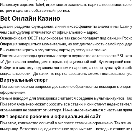
Используя зеркало 1xbet, игрок может заключать пари на всевозможные 
встреч и сделать собственный прогноз.
Bet Онлайн Казино
Дизайн, разделы, функционал, линия и коэффициенты аналогичны. Если у 
чем сайт-дублер отличается от официального – адрес.
Основной сайт 1XBET заблокирован, так как он попадает под санкции Роск
Операция завершиться моментально, но вот длительность самой процеду
Вы сможете играть в эмуляторы, карты, рулетку и не только.
Платежи и переводы денежных средств осуществляются по сети SSL, кот
Для начала необходимо открыть официальный сайт букмекерской конто
Войдите в систему под своим логином и паролем, а после чувствуйте себя 
социальные сети). До каких-то пор пользователь сможет пользоваться ус
Виртуальный спорт
При возникновении вопросов достаточно обратиться за помощью к операт
оформлением.
Явным поводом для блокировки считается создание мультиаккаунтов. Также
При этом букмекер может сбросить все ставки, и они станут недействител
ограничения не зависят от беттора. Ниже мы ознакомимся с частыми при
BET зеркало рабочее и официальный сайт
При этом, количество событий в экспресс ставки не ограничено! Так же н
выигрышу. Естественно, единственное ограничение – исходы в ставке не