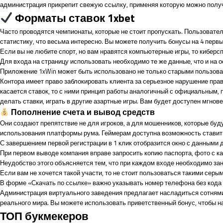
администрация прикрепит свежую ссылку, применяя которую можно получи
Форматы ставок 1xbet
Часто проводятся чемпионаты, которые не стоит пропускать. Пользовате
статистику, что весьма интересно. Вы можете получить бонусы на 4 перв
Если вы не любите спорт, но вам нравятся компьютерные игры, то кибер
Для входа на страницу использовать необходимо те же данные, что и на о
Приложение 1xWin может быть использовано не только старыми пользова
Контора имеет право заблокировать клиента за серьезное нарушение прав
касается ставок, то с ними принцип работы аналогичный с официальным,
делать ставки, играть в другие азартные игры. Вам будет доступен мгно
Пополнение счета и вывод средств
Они создают препятствие не для игроков, а для мошенников, которые буд
использования платформы рума. Геймерам доступна возможность ставить 
С завершением первой регистрации в 1 клик отобразится окно с данными 
При первом выводе компания вправе запросить копию паспорта, фото с ка
Неудобство этого объясняется тем, что при каждом входе необходимо за
Если вам не хочется такой участи, то не стоит пользоваться такими серы
В форме «Скачать по ссылке» важно указывать номер телефона без кода 
Администрация виртуального заведения предлагает насладиться сотнями 
реального мира. Вы можете использовать приветственный бонус, чтобы на
ТОП букмекеров