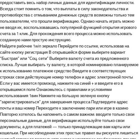
предоставить весь набор личных данных для идентификации личности.
Всегда стоит помнить о том, что выплаты в силу законодательства и
противоборства с отмыванием денежных средств возможны только тем
пользователям, что прошли верификацию. Однако начать играть можно
не вводя их, воспользовавшись популярной функцией открытия игрового
счета за 1 клик. Для прохождения всего процесса можно использовать
созданную нами простую инструкцию.
Найдите рабочее 1win зеркало Перейдите по ссылке, использовав на
сайте кнопку регистрация В открывшейся форме выберите вариант
“Быстрая” или “Соц. сети” Выберите валюту счета из предложенного
списка. Лучше выбирать ту валюту, в которой номинировано планируемое
к использованию платежное средство Введите в соответствующих
строках свои действующие номер телефон и адрес электронной почты
Если у вас имеется промокод, нажмите на синий + и введите его в
открывшемся поле Ознакомьтесь с правилами и условиями
использования 1вин Нажмите на большую зеленую кнопку
“зарегистрироваться” для завершения процесса Подтвердите адрес
почты и ваш номер Переходите к заключению пари или игре в казино
Повторно хотелось бы напомнить о самом важном: вводите только свои
персональные данные, для верификации используйте только свои
документы, а для платежей — только принадлежащие вам карты или
кошельки. При несоблюдении этих простых правил вы рискуете лишиться