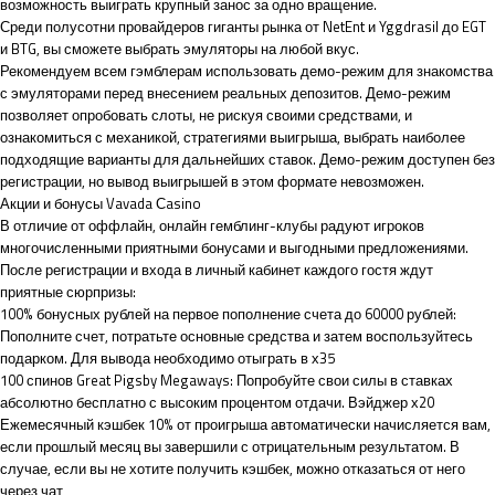
возможность выиграть крупный занос за одно вращение.
Среди полусотни провайдеров гиганты рынка от NetEnt и Yggdrasil до EGT
и BTG, вы сможете выбрать эмуляторы на любой вкус.
Рекомендуем всем гэмблерам использовать демо-режим для знакомства
с эмуляторами перед внесением реальных депозитов. Демо-режим
позволяет опробовать слоты, не рискуя своими средствами, и
ознакомиться с механикой, стратегиями выигрыша, выбрать наиболее
подходящие варианты для дальнейших ставок. Демо-режим доступен без
регистрации, но вывод выигрышей в этом формате невозможен.
Акции и бонусы Vavada Сasino
В отличие от оффлайн, онлайн гемблинг-клубы радуют игроков
многочисленными приятными бонусами и выгодными предложениями.
После регистрации и входа в личный кабинет каждого гостя ждут
приятные сюрпризы:
100% бонусных рублей на первое пополнение счета до 60000 рублей:
Пополните счет, потратьте основные средства и затем воспользуйтесь
подарком. Для вывода необходимо отыграть в х35
100 спинов Great Pigsby Megaways: Попробуйте свои силы в ставках
абсолютно бесплатно с высоким процентом отдачи. Вэйджер х20
Ежемесячный кэшбек 10% от проигрыша автоматически начисляется вам,
если прошлый месяц вы завершили с отрицательным результатом. В
случае, если вы не хотите получить кэшбек, можно отказаться от него
через чат