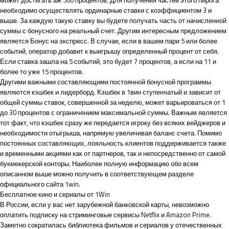
может достигать аж 500 процентов. Для получения частей этого пирога
необходимо осуществлять ординарные ставки с коэффициентом 3 и
выше. За каждую такую ставку вы будете получать часть от начисленной
суммы с бонусного на реальный счет. Другим интересным предложением
является Бонус на экспресс. В случае, если в вашем пари 5 или более
событий, оператор добавит к выигрышу определенный процент от себя.
Если ставка зашла на 5 событий, это будет 7 процентов, а если на 11 и
более то уже 15 процентов.
Другими важными составляющими постоянной бонусной программы
являются кэшбек и лидерборд. Кэшбек в 1вин ступенчатый и зависит от
общей суммы ставок, совершенной за неделю, может варьироваться от 1
до 30 процентов с ограничением максимальной суммы. Важным является
тот факт, что кэшбек сразу же передается игроку без всяких вейджеров и
необходимости отыгрыша, напрямую увеличивая баланс счета. Помимо
постоянных составляющих, лояльность клиентов поддерживается также
и временными акциями как от партнеров, так и непосредственно от самой
букмекерской конторы. Наиболее полную информацию обо всем
описанном выше можно получить в соответствующем разделе
официального сайта 1win.
Бесплатное кино и сериалы от 1Win
В России, если у вас нет зарубежной банковской карты, невозможно
оплатить подписку на стриминговые сервисы Netflix и Amazon Prime.
Заметно сократилась библиотека фильмов и сериалов у отечественных