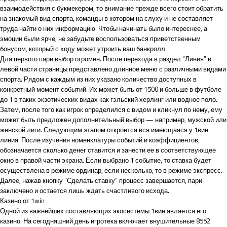
взаимодействия с букмекером, то внимание прежде всего стоит обратить
на знакомый вид спорта, команды в котором на слуху и не составляет
труда найти о них информацию. Чтобы начинать было интереснее, а
эмоции были ярче, не забудьте воспользоваться приветственным
бонусом, который с ходу может утроить ваш банкролл.
Для первого пари выбор огромен. После перехода в раздел “Линия” в
левой части страницы представлено длинное меню с различными видами
спорта. Рядом с каждым из них указано количество доступных в
конкретный момент событий. Их может быть от 1500 и больше в футболе
до 1 в таких экзотических видах как гэльский херлинг или водное поло.
Затем, после того как игрок определился с видом и кликнул по нему, ему
может быть предложен дополнительный выбор — например, мужской или
женской лиги. Следующим этапом откроется вся имеющаяся у 1вин
линия. После изучения номенклатуры событий и коэффициентов,
обозначается сколько денег ставится и занести ее в соответствующее
окно в правой части экрана. Если выбрано 1 событие, то ставка будет
осуществлена в режиме ординар, если несколько, то в режиме экспресс.
Далее, нажав кнопку “Сделать ставку” процесс завершается, пари
заключено и остается лишь ждать счастливого исхода.
Казино от 1win
Одной из важнейших составляющих экосистемы 1вин является его
казино. На сегодняшний день игротека включает внушительные 8552