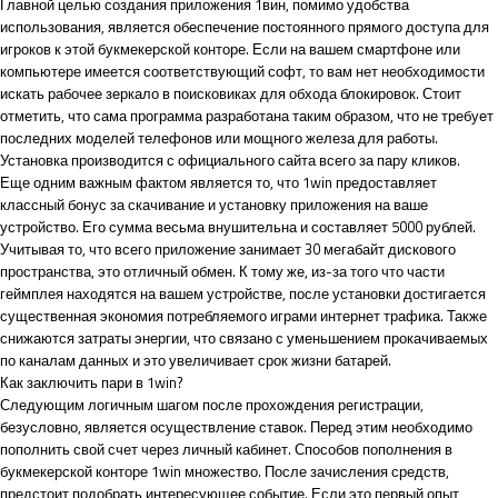
Главной целью создания приложения 1вин, помимо удобства
использования, является обеспечение постоянного прямого доступа для
игроков к этой букмекерской конторе. Если на вашем смартфоне или
компьютере имеется соответствующий софт, то вам нет необходимости
искать рабочее зеркало в поисковиках для обхода блокировок. Стоит
отметить, что сама программа разработана таким образом, что не требует
последних моделей телефонов или мощного железа для работы.
Установка производится с официального сайта всего за пару кликов.
Еще одним важным фактом является то, что 1win предоставляет
классный бонус за скачивание и установку приложения на ваше
устройство. Его сумма весьма внушительна и составляет 5000 рублей.
Учитывая то, что всего приложение занимает 30 мегабайт дискового
пространства, это отличный обмен. К тому же, из-за того что части
геймплея находятся на вашем устройстве, после установки достигается
существенная экономия потребляемого играми интернет трафика. Также
снижаются затраты энергии, что связано с уменьшением прокачиваемых
по каналам данных и это увеличивает срок жизни батарей.
Как заключить пари в 1win?
Следующим логичным шагом после прохождения регистрации,
безусловно, является осуществление ставок. Перед этим необходимо
пополнить свой счет через личный кабинет. Способов пополнения в
букмекерской конторе 1win множество. После зачисления средств,
предстоит подобрать интересующее событие. Если это первый опыт