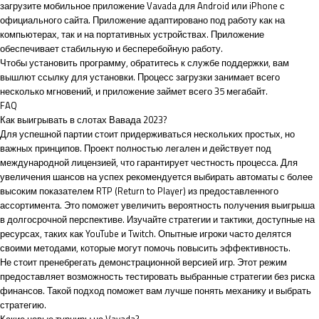
загрузите мобильное приложение Vavada для Android или iPhone с
официального сайта. Приложение адаптировано под работу как на
компьютерах, так и на портативных устройствах. Приложение
обеспечивает стабильную и бесперебойную работу.
Чтобы установить программу, обратитесь к службе поддержки, вам
вышлют ссылку для установки. Процесс загрузки занимает всего
несколько мгновений, и приложение займет всего 35 мегабайт.
FAQ
Как выигрывать в слотах Вавада 2023?
Для успешной партии стоит придерживаться нескольких простых, но
важных принципов. Проект полностью легален и действует под
международной лицензией, что гарантирует честность процесса. Для
увеличения шансов на успех рекомендуется выбирать автоматы с более
высоким показателем RTP (Return to Player) из предоставленного
ассортимента. Это поможет увеличить вероятность получения выигрыша
в долгосрочной перспективе. Изучайте стратегии и тактики, доступные на
ресурсах, таких как YouTube и Twitch. Опытные игроки часто делятся
своими методами, которые могут помочь повысить эффективность.
Не стоит пренебрегать демонстрационной версией игр. Этот режим
предоставляет возможность тестировать выбранные стратегии без риска
финансов. Такой подход поможет вам лучше понять механику и выбрать
стратегию.