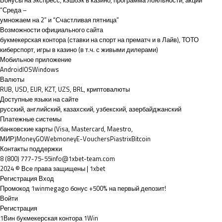
Бонусы на экспресс, кэшбэк в казино, программа лояльности, акции
“Среда –
умножаем на 2” и “Счастливая пятница”
Возможности официального сайта
букмекерская контора (ставки на спорт на прематч и в Лайв), ТОТО
киберспорт, игры в казино (в т.ч. с живыми дилерами)
Мобильное приложение
AndroidIOSWindows
Валюты
RUB, USD, EUR, KZT, UZS, BRL, криптовалюты
Доступные языки на сайте
русский, английский, казахский, узбекский, азербайджанский
Платежные системы
банковские карты (Visa, Mastercard, Maestro,
МИР)MoneyGOWebmoneyE-VouchersPiastrixBitcoin
Контакты поддержки
8 (800) 777-75-55info@1xbet-team.com
2024 © Все права защищены | 1xbet
Регистрация Вход
Промокод 1winmegago бонус +500% на первый депозит!
Войти
Регистрация
1Вин букмекерская контора 1Win