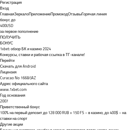
Регистрация
Вход
ГлавнаяЗеркалоПриложениеПромокодОтзывыГорячая линия
бонус до
400USD
за первое пополнение
ПОЛУЧИТЬ
БОНУС
1xbet: обзор БК и казино 2024
Конкурсы, ставки и рабочая ссылка в ТГ-канале!
Перейти
Скачать для Android
Лицензия
Curacao No 1668/JAZ
Адрес официального сайта
www.1xbet.com
Год основания
2007
Приветственный бонус
100% на первый депозит до 128 000 RUB + 150 FS – в казино, до 400$ – на
ставки на спорт
Другие акции