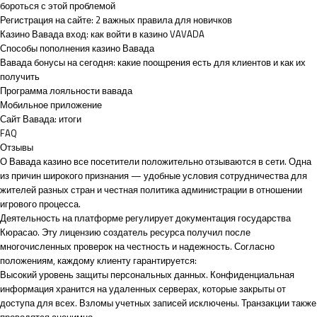
бороться с этой проблемой
Регистрация на сайте: 2 важных правила для новичков
Казино Вавада вход: как войти в казино VAVADA
Способы пополнения казино Вавада
Вавада бонусы на сегодня: какие поощрения есть для клиентов и как их
получить
Программа лояльности вавада
Мобильное приложение
Сайт Вавада: итоги
FAQ
Отзывы
О Вавада казино все посетители положительно отзываются в сети. Одна
из причин широкого признания — удобные условия сотрудничества для
жителей разных стран и честная политика администрации в отношении
игрового процесса.
Деятельность на платформе регулирует документация государства
Кюрасао. Эту лицензию создатель ресурса получил после
многочисленных проверок на честность и надежность. Согласно
положениям, каждому клиенту гарантируется:
Высокий уровень защиты персональных данных. Конфиденциальная
информация хранится на удаленных серверах, которые закрыты от
доступа для всех. Взломы учетных записей исключены. Транзакции также