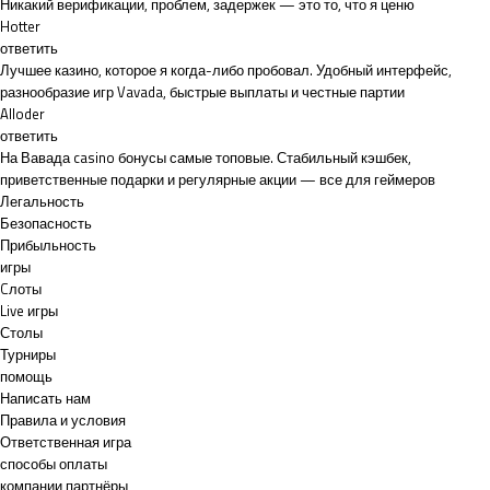
Никакий верификации, проблем, задержек — это то, что я ценю
Hotter
ответить
Лучшее казино, которое я когда-либо пробовал. Удобный интерфейс,
разнообразие игр Vavada, быстрые выплаты и честные партии
Alloder
ответить
На Вавада casino бонусы самые топовые. Стабильный кэшбек,
приветственные подарки и регулярные акции — все для геймеров
Легальность
Безопасность
Прибыльность
игры
Cлоты
Live игры
Столы
Турниры
помощь
Написать нам
Правила и условия
Ответственная игра
способы оплаты
компании партнёры