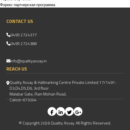
Форекс партнерская программа
CONTACT US
0495 2724377
0495 2724388
info@qualityassay.in
REACH US
Quality Assay & Hallmarking Centre Private Limited 17/1491-
D3,D4,D5,D6, 3rd floor
Malabar Gate, Ram Mohan Road,
Calicut-673004
© Copyright 2026 Quality Assay. All Rights Reserved.