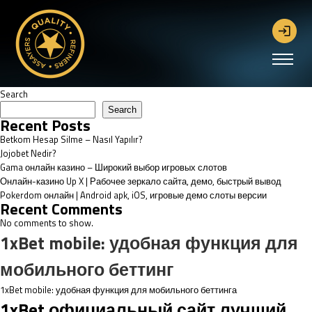
Search
Search
Recent Posts
Betkom Hesap Silme – Nasıl Yapılır?
Jojobet Nedir?
Gama онлайн казино – Широкий выбор игровых слотов
Онлайн-казино Up X | Рабочее зеркало сайта, демо, быстрый вывод
Pokerdom онлайн | Android apk, iOS, игровые демо слоты версии
Recent Comments
No comments to show.
1xBet mobile: удобная функция для
мобильного беттинг
1xBet mobile: удобная функция для мобильного беттинга
1xBet официальный сайт лучший