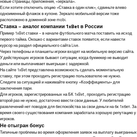
новые страницы, приложения, «зеркала».
Если хотите отключить опцию «Ставка в один клик», сдвиньте влево
одноименный флажок в купоне. Зеркало мобильной версии тоже
расположено в доменной зоне mobi.
Ставка – аналог компании 1xBet в России
Пример 1xBet ставки – в начале футбольного матча поставить на исход
первого тайма. Окошко с вариантами ставок появится, если навести
курсор на раздел официального сайта Live.
Через телефоны и планшеты игроки входят на мобильную версию сайта.
У действующих игроков бывают ситуации, когда букмекер не выводит
деньги или выплачивает выигрыши с задержкой.
На сайте 1xBet представлена возможность сделать моментальную
ставку, при этом проходить регистрацию пользователю не нужно.
Следите за ситуацией и нажимайте кнопку «Коэффициенты» для
заключения пари.
Для игроков, зарегистрированных на БК 1xBet , проходить регистрацию
второй раз не нужно, достаточно ввести свои данные. У любителей
развлечений нет поводов для беспокойства за свои деньги на бк 1хбет. За
время своего существования компания заработала хорошую репутацию у
игроков.
Не отыгран бонус
Типичные проблемы во время оформления заявок на выплату выигранных