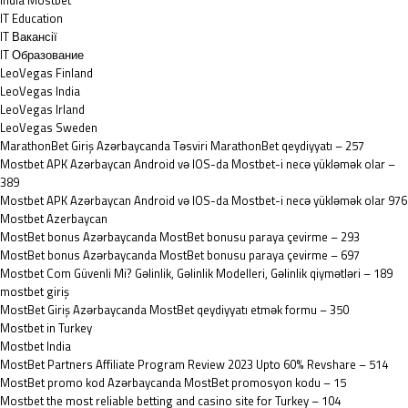
India Mostbet
IT Education
IT Вакансії
IT Образование
LeoVegas Finland
LeoVegas India
LeoVegas Irland
LeoVegas Sweden
MarathonBet Giriş Azərbaycanda Təsviri MarathonBet qeydiyyatı – 257
Mostbet APK Azərbaycan Android və IOS-da Mostbet-i necə yükləmək olar –
389
Mostbet APK Azərbaycan Android və IOS-da Mostbet-i necə yükləmək olar 976
Mostbet Azerbaycan
MostBet bonus Azərbaycanda MostBet bonusu paraya çevirme – 293
MostBet bonus Azərbaycanda MostBet bonusu paraya çevirme – 697
Mostbet Com Güvenli Mi? Gəlinlik, Gəlinlik Modelleri, Gəlinlik qiymətləri – 189
mostbet giriş
MostBet Giriş Azərbaycanda MostBet qeydiyyatı etmək formu – 350
Mostbet in Turkey
Mostbet India
MostBet Partners Affiliate Program Review 2023 Upto 60% Revshare – 514
MostBet promo kod Azərbaycanda MostBet promosyon kodu – 15
Mostbet the most reliable betting and casino site for Turkey – 104