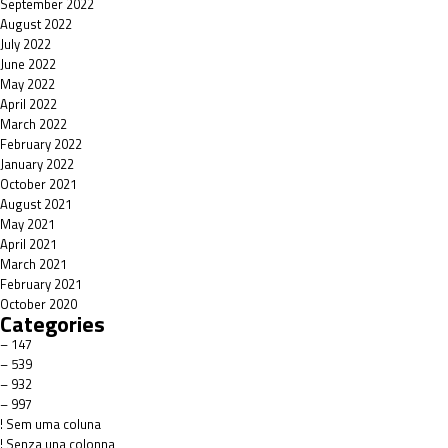
September 2022
August 2022
July 2022
June 2022
May 2022
April 2022
March 2022
February 2022
January 2022
October 2021
August 2021
May 2021
April 2021
March 2021
February 2021
October 2020
Categories
– 147
– 539
– 932
– 997
! Sem uma coluna
! Senza una colonna