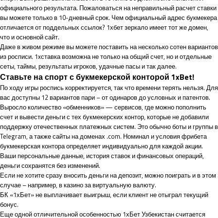
официального результата. Пожаловаться на неправильный расчет ставки
вы можете только в 10-дневный срок. Чем официальный адрес букмекера
отличается от поддельных ссылок? 1хбет зеркало имеет тот же домен,
что и основной сайт.
Даже в живом режиме вы можете поставить на несколько сотен вариантов
из росписи. 1xставка возможна не только на общий счет, но и отдельные
сеты, таймы, результаты игроков, удачные пасы и так далее.
Ставьте на спорт с букмекерской конторой 1xBet!
По ходу игры роспись корректируется, так что времени терять нельзя. Для
вас доступны 12 вариантов пари – от одинаров до условных и патентов.
Выросло количество «обменников» — сервисов, где можно пополнить
счет и вывести деньги с тех букмекерских контор, которые не добавили
поддержку отечественных платежных систем. Это обычно боты и группы в
Telegram, а также сайты на доменах .com. Номинал и условия фрибета
букмекерская контора определяет индивидуально для каждой акции.
Ваши персональные данные, история ставок и финансовых операций,
деньги сохранятся без изменений.
Если не хотите сразу вносить деньги на депозит, можно поиграть и в этом
случае – например, в казино за виртуальную валюту.
БК «1хБет» не выплачивает выигрыш, если клиент не отыграл текущий
бонус.
Еще одной отличительной особенностью 1хБет Узбекистан считается