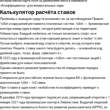
интерактивной карте поля за движением мяча и нажимайте
«Коэффициенты» для моментальных пари.
Калькулятор расчёта ставок
Проблемы с выводом средств возникают из-за несоблюдения Правил
1хBet и нарушений регламента платежных систем. 1xBet — букмекерская
контора номер один в мире, сегодня работающая и на территории
Узбекистана. Каждый любитель не только посмотреть спорт, но и
попытаться заработать на этом хорошие деньги, знает и любит 1x бет.
Лучше выбрать знакомый вид спорта и событие, исход которого вам
понятен. Решите, ставку какого типа будете делать – основной исход,
двойной шанс, тотал, фора, тайм/матч и т.
В 2023 году в букмекерской конторе «1хБет» нет постоянных акций с
фрибетами для новых пользователей.
Однако никакого решения правительства об определении порядка
принято не было.
Специально для российских игроков была создана БК с функционалом,
аналогичным 1xBet – 1xСтавка.
При «ставке в один клик» любой клик по коэффициенту приведет к
размещению ставки.
В декабре 2019 года президент подписал указ, разрешающий открытие с 1
января 2021 года букмекерских контор в Узбекистане. Выдачей лицензий
должно было заниматься Агентство развития рынка капитала (АРРК), но