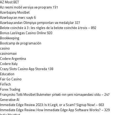
AZ Most BET
Az rəsmi mobil versiya və proqramı 731
Azerbajany Mostbet
Azərbaycan mərc saytı 6
Azərbaycandan Olimpiya çempionları və medalçılar 327
Belote coinchée à 3 : les règles de la belote coinchée à trois – 892
Bonus LasVegas Casino Online 920
Bookkeeping
Bootcamp de programación
casino
casinomaxi
Codere Argentina
Codere Italy
‎Crazy Slots Casino App Storeda 138
Education
Fair Go Casino
FinTech
Forex Trading
Françesko Totti Mostbet Bukmeker şirkəti-nın yeni nümayəndəsi oldu – 247
Generative AI
Immediate Edge Review 2023: Is it Legit, or a Scam? Signup Now! – 663
Immediate Edge Review: How Immediate Edge App Software Works? – 329