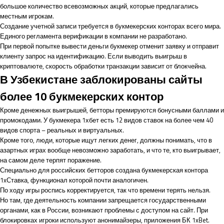
большое количество всевозможных акций, которые предлагались
местным игрокам.
Создание учетной записи требуется в букмекерских конторах всего мира.
Единого регламента верификации в компании не разработано.
При первой попытке вывести деньги букмекер отменит заявку и отправит
клиенту запрос на идентификацию. Если выводить выигрыш в
криптовалюте, скорость обработки транзакции зависит от блокчейна.
В Узбекистане заблокированы сайты
более 10 букмекерских контор
Кроме денежных выигрышей, бетторы премируются бонусными баллами и
промокодами. У букмекера 1хбет есть 12 видов ставок на более чем 40
видов спорта – реальных и виртуальных.
Кроме того, люди, которые ищут легких денег, должны понимать, что в
азартных играх вообще невозможно заработать, и что те, кто выигрывает,
на самом деле терпят поражение.
Специально для российских бетторов создана букмекерская контора
1xСтавка, функционал которой почти аналогичен.
По ходу игры роспись корректируется, так что времени терять нельзя.
Но там, где деятельность компании запрещается государственными
органами, как в России, возникают проблемы с доступом на сайт. При
блокировках игроки используют анонимайзеры, приложения БК 1xBet.