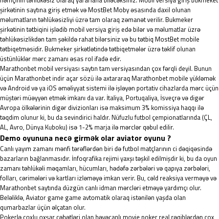
həmçinin təhlükəsiz olaraq yararlana biləcəksiniz. Mobil versiya giriş bukmeket
şirkətinin saytına giriş etmək və MostBet Moby əsasında daxil olunan
məlumatların təhlükəsizliyi üzrə tam olaraq zəmanət verilir. Bukmeker
şirkətinin tətbiqini işlədib mobil versiya giriş edə bilər və məlumatlar üzrə
təhlükəsizlikdən tam şəkildə rahat bilərsiniz və bu tətbiq MostBet mobile
tətbiqetməsidir. Bukmeker şirkətlətində tətbiqetmələr üzrə təklif olunan
üstünlüklər mərc zamanı əsas rol ifadə edir.
Marathonbet mobil versiyası saytın tam versiyasından çox fərqli deyil. Bunun
üçün Marathonbet indir açar sözü ilə axtararaq Marathonbet mobile yükləmək
və Android və ya iOS əməliyyat sistemi ilə işləyən portativ cihazlarda mərc üçün
müştəri müəyyən etmək imkanı da var. İtaliya, Portuqaliya, İsveçrə və digər
Avropa ölkələrinin digər divizionları isə maksimum 3% komissiya haqqı ilə
təqdim olunur ki, bu da sevindirici haldır. Nüfuzlu futbol çempionatlarında (ÇL,
AL, Avro, Dünya Kuboku) isə 1-2% marja ilə mərclər qəbul edilir.
Demo oyununa necə girmək olar aviator oyunu ?
Canlı yayım zamanı mənfi tərəflərdən biri də futbol matçlarının ci dəqiqəsində
bazarların bağlanmasıdır. İnfoqrafika rejimi yaxşı təşkil edilmişdir ki, bu da oyun
zamanı təhlükəli məqamları, hücumları, hədəfə zərbələri və qapıya zərbələri,
folları, cərimələri və kartları izləməyə imkan verir. Bu, cəld reaksiya verməyə və
Marathonbet saytında düzgün canlı idman mərcləri etməyə yardımçı olur.
Beləliklə, Aviator game game avtomatik olaraq istənilən yaşda olan
qumarbazlar üçün əlçatan olur.
Pokerlə çoxlu oxşar cəhətləri olan həyəcanlı movie poker real rəqiblərdən çox