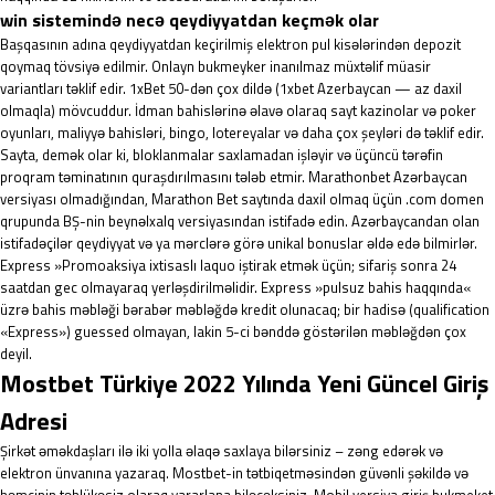
win sistemində necə qeydiyyatdan keçmək olar
Başqasının adına qeydiyyatdan keçirilmiş elektron pul kisələrindən depozit
qoymaq tövsiyə edilmir. Onlayn bukmeyker inanılmaz müxtəlif müasir
variantları təklif edir. 1xBet 50-dən çox dildə (1xbet Azerbaycan — az daxil
olmaqla) mövcuddur. İdman bahislərinə əlavə olaraq sayt kazinolar və poker
oyunları, maliyyə bahisləri, bingo, lotereyalar və daha çox şeyləri də təklif edir.
Sayta, demək olar ki, bloklanmalar saxlamadan işləyir və üçüncü tərəfin
proqram təminatının quraşdırılmasını tələb etmir. Marathonbet Azərbaycan
versiyası olmadığından, Marathon Bet saytında daxil olmaq üçün .com domen
qrupunda BŞ-nin beynəlxalq versiyasından istifadə edin. Azərbaycandan olan
istifadəçilər qeydiyyat və ya mərclərə görə unikal bonuslar əldə edə bilmirlər.
Express »Promoaksiya ixtisaslı laquo iştirak etmək üçün; sifariş sonra 24
saatdan gec olmayaraq yerləşdirilməlidir. Express »pulsuz bahis haqqında«
üzrə bahis məbləği bərabər məbləğdə kredit olunacaq; bir hadisə (qualification
«Express») guessed olmayan, lakin 5-ci bənddə göstərilən məbləğdən çox
deyil.
Mostbet Türkiye 2022 Yılında Yeni Güncel Giriş
Adresi
Şirkət əməkdaşları ilə iki yolla əlaqə saxlaya bilərsiniz – zəng edərək və
elektron ünvanına yazaraq. Mostbet-in tətbiqetməsindən güvənli şəkildə və