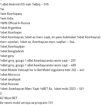
1 xBet Android iOS indir Tətbiq – 576
1w
1win Azerbajany
1win India
1WIN Official In Russia
1xbet Argentina
1xbet Azerbajan
1xbet Azerbaycan,1xbet az merc saytı, en yaxsi bukmeker 1xbet Azerbaycan
merc oyunlari, 1xbet az, Azerbaycan merc saytlari – 544
1xbet Azerbaydjan
1xbet Bangladesh
1xbet giriş
1xBet giriş, güzgü 1 xBet Azərbaycanda rəsmi sayt – 207
1xBet giriş, güzgü 1 xBet Azərbaycanda rəsmi sayt – 499
1xbet Mobile Vebsayt Və 1x Bet Mobil Uygulama Indir 202 – 441
1xbet Morocco
1xbet qeydiyyat
1xbet Russian
1xbet: Azərbaycan Mərc Saytı 1xBET Az, 1xbet mobi 2023 – 531
2
AZ Most BET
Az rəsmi mobil versiya və proqramı 731