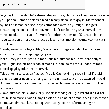
pul çıxarmaq ola
Seçilmiş kotirovkaları ləğv etmək istəyirsinizsə, Hamısını sil düyməsini basın və
ya kupondakı idman hadisəsinin adının qarşısında işarə qoyun. Marathonbet
oyunçuları idman hadisəsi başa çatmazdan əvvəl qoyulmuş pulları geri
qaytarmaq imkanına malikdirlər. Kuponda Erkən ödəniş yazısı intervallar və
meydançada, kortda və s. Bu günə Marathonbet saytında 30-a yaxın idman
növü üzrə geniş mərc xətti, eləcə də kiberidman mərcləri və maliyyə mərcləri
mümkündür.
Əvvəla, əksər istifadəçilər Play Market mobil mağazasında Mostbet com
android proqramını tapmağa çalışırlar.
İndi bukmeykerin müştərisi olmaq üçün bir istifadəçinin kompüterə ehtiyacı
yoxdur, çünki yalnız bahis edə bilməzsiniz, həm də telefonunuzdan istifadə
edərək qeydiyyatdan keçə bilərsiniz.
Telebunker, Intertops və Playtech Mobile Casino kimi şirkətlərin təklif etdiyi
bahis sistemlərindən fərqli bir şey, hamısının Java tətbiqi ilə dizayn edilməsidir.
Bu baxımdan proqram təminatının işinə heç bir şəkildə təsir etmək mümkün
olmayacaq.
Əlavə istifadəsinin bukmeyker şirkətinin istifadəçiləri üçün yaratdığı bir digər
üstünlük də mərc şirkətinin saytına olan bloklamalar zamanı arxa girişə ehtiyac
qalmadan birbaşa olaraq tətbiq üzərindən şirkətin platformasına giriş
olmalısıdır.