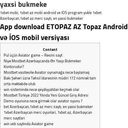
yaxsi bukmeke
1xbet mobi, 1xbet az mobi android ve IOS program yukle 1xbet
Azerbaycan,1xbet az merc saytı, en yaxsi bukmeker
App download ETOPAZ AZ Topaz Android
və İOS mobil versiyası
Content
Pul üçün Aviator game – Rəsmi sayt
Niyə Mostbet Azərbaycanda Ən Yaxşı Bukmeker
Kontorudur?
Mostbet vasitəsilə Aviator oynamağa necə başlamaq
Bakı Şəhəri üzrə Təhsil İdarəsinin müdiri 172 nömrəli tam
orta məktəbdə olub
win sistemində necə qeydiyyatdan keçmək olar
Mostbet Türkiye 2022 Yılında Yeni Güncel Giriş Adresi
Demo oyununa necə girmək olar aviator oyunu ?
bet Azerbaycan,1xbet az merc saytı, en yaxsi bukmeker
1xbet Azerbaycan merc oyunlari, 1xbet az, Azerbaycan
merc saytlari
win veb saytında Aviator game