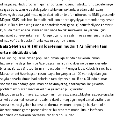
olmayacaq. Hack proqramı qumar portalının özünün strukturunu zədələməyə
çalışsa belə, texniki dəstək işçiləri təhlükəni vaxtında aradan qaldıracaq.
Qeydiyyatı başa çatdırmaq üçün daxil edilən telefon nömrəsinə SMS gələcəkdir.
Müştəri SMS-dəki kod ilə təsdiq etdikdən sonra qeydiyyat tamamlanmış hesab
olunur. Bu bukmeker şirkətinin dəstək xidməti gecə-gündüz fəaliyyət göstərir
ki, bu da mərc edənə istənilən saniyədə texniki mütəxəssisə yardım üçün
müraciət etməyə imkan verir. Əlaqə üçün ofis saytının əsas menyusuna daxil
olmaq və “Canlı dəstək” funksiyasını seçmək lazımdır.
Bakı Şəhəri üzrə Təhsil İdarəsinin müdiri 172 nömrəli tam
orta məktəbdə olub
Fəal oyunçular yalnız ən populyar idman liqalarında baş verən idman
hadisələrinə deyil, həm də Azərbaycan milli birinciliklərinə də mərclər edə
bilərlər. Burada 3 futbol turniri mövcuddur – Premyer Liqa, Kubok, Birinci liqa.
Marathonbet Azərbaycan rəsmi sayta bu yarışlarda 100 variasiyadan çox
sayda bazarla idman hadisələrinin tam siyahısını təklif edir. Ölkədə qumar
sənayesinə qadağa qoyulmasına baxmayaraq, azərbaycanlılar şirkətdə
problemsiz olaraq mərclər edir və şirkətdən pul çıxarırlar.
Metoddan asılı olmayaraq, icazə minimum vaxt alacaq.Müştəri sadəcə qısa bir
anket doldurmalı və şəxsi hesabına daxil olmaq üçün keçid almalıdır.Bundan
sonra ziyarətçi yalnız balansı doldurmalı və mərc qoymağa başlamalıdır.
Aviator qumar game pərəstişkarları bu proqram məhsulunun istifadəsi
haqqında öz fikirlərini və təəssüratlarını bölüşürlər.