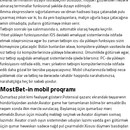
EManat terminalının dizaynı istifadəçinin dostudur, müştəri gözləntiləri nəzərə
alınaraq terminallar funksional şəkildə dizayn edilmişdir.
Amma ekspresslərin sığortalanması və idman hadisəsi başa çatanadək pulu
çıxarmaq imkanı var ki, bu da yeni başlayanlara, matçın uğurla başa çatacağına
əmin olmadıqda, pullarını götürməyə imkan verir.
Tətbiqin sonrakı işə salınmasında o, avtomatik olaraq həyata keçirilir.
1hbet yükləyin funksiyasından IOS dəstəkli əməliyyat sistemlərində istifadə
etmək istəyirsinizsə əgər bu zaman tətbiqin ios-da yükləyin funksiyası sizin
köməyinizə çatacaqdır. Bütün bunlardan əlavə, kompüterə yükləyin vasitəsilə də
siz tətbiqi öz kompüterlərinizə yükləyə biləcəksiniz. Ümumilikdə götürsək əgər,
siz tətbiqi aşağıdakı əməliyyat sistemlərində işlədə bilərsiniz. PC-də yükləyin
funksiyasını istifadə edib, mərc şirkətinin tətbiqini kompüterlərinizdə istifadə
edib daha gözəl bir təcrübə yaşayacaqsınız. Mobil cihazlarınızda tətbiqi necə
yükləmək olar və tətbiq nə dərəcədə rahatdır haqqında narahatsınızsa,
narahatçılığa heç bir səbəb yoxdur.
MostBet-in mobil proqramı
Qumarbaz pilot kimi fəaliyyət göstərir.Potensial qazanc ekrandakı təyyarənin
hündürlüyündən asılıdır.Aviator game hər tamamlanan bölmə bir əmsaldır.Bu
rəqəm sonda ilkin mərclə vurulacaq. Başlamaq üçün qumarbaz mərc
etməlidir.Bunun üçün müvafiq məbləği seçmək və Aviator düyməni sıxmaq
lazımdır. Aviator crash oyun sistemindən uduşları lazımi vaxtda geri götürmək
üçün qumar həvəskarı sadəcə nağd pul çıxarmalıdır.Xüsusi düyməni basdıqdan