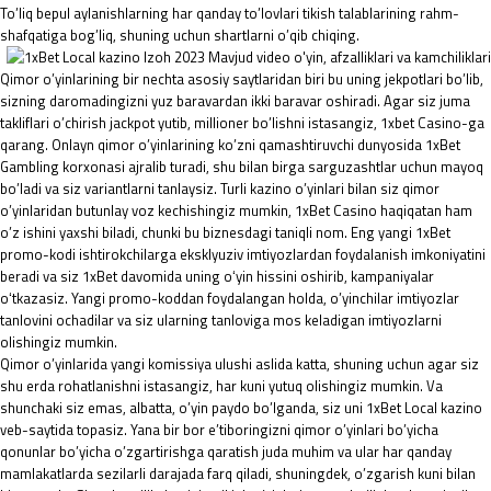
To’liq bepul aylanishlarning har qanday to’lovlari tikish talablarining rahm-
shafqatiga bog’liq, shuning uchun shartlarni o’qib chiqing.
Qimor o’yinlarining bir nechta asosiy saytlaridan biri bu uning jekpotlari bo’lib,
sizning daromadingizni yuz baravardan ikki baravar oshiradi. Agar siz
juma
takliflari o’chirish
jackpot yutib, millioner bo’lishni istasangiz, 1xbet Casino-ga
qarang. Onlayn qimor o’yinlarining ko’zni qamashtiruvchi dunyosida 1xBet
Gambling korxonasi ajralib turadi, shu bilan birga sarguzashtlar uchun mayoq
bo’ladi va siz variantlarni tanlaysiz. Turli kazino o’yinlari bilan siz qimor
o’yinlaridan butunlay voz kechishingiz mumkin, 1xBet Casino haqiqatan ham
o’z ishini yaxshi biladi, chunki bu biznesdagi taniqli nom. Eng yangi 1xBet
promo-kodi ishtirokchilarga eksklyuziv imtiyozlardan foydalanish imkoniyatini
beradi va siz 1xBet davomida uning oʻyin hissini oshirib, kampaniyalar
oʻtkazasiz. Yangi promo-koddan foydalangan holda, o’yinchilar imtiyozlar
tanlovini ochadilar va siz ularning tanloviga mos keladigan imtiyozlarni
olishingiz mumkin.
Qimor o’yinlarida yangi komissiya ulushi aslida katta, shuning uchun agar siz
shu erda rohatlanishni istasangiz, har kuni yutuq olishingiz mumkin. Va
shunchaki siz emas, albatta, o’yin paydo bo’lganda, siz uni 1xBet Local kazino
veb-saytida topasiz. Yana bir bor e’tiboringizni qimor o’yinlari bo’yicha
qonunlar bo’yicha o’zgartirishga qaratish juda muhim va ular har qanday
mamlakatlarda sezilarli darajada farq qiladi, shuningdek, o’zgarish kuni bilan