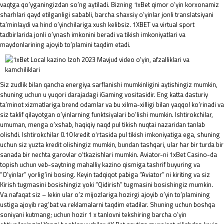
vaqtga qo’yganingizdan so’ng aytiladi. Bizning 1xBet qimor o’yin korxonamiz
sharhlari qayd etilganligi sababli, barcha shaxsiy o’yinlar jonli translatsiyani
ta’minlaydi va hind o’yinchilariga xush kelibsiz. 1XBET va virtual sport
tadbirlarida jonli o’ynash imkonini beradi va tikish imkoniyatlari va
maydonlarining ajoyib to’plamini taqdim etadi.
Siz zudlik bilan qancha energiya sarflanishi mumkinligini aytishingiz mumkin,
shuning uchun u yuqori darajadagi iGaming vositasidir. Eng katta dasturiy
ta’minot xizmatlariga brend odamlar va bu xilma-xilligi bilan yaqqol ko’rinadi va
siz taklif qilayotgan o’yinlarning funktsiyalari bo’lishi mumkin. Ishtirokchilar,
umuman, menga o’xshab, haqiqiy naqd pul tikish nuqtai nazaridan tanlab
olishdi. Ishtirokchilar 0.10 kredit oʻrtasida pul tikish imkoniyatiga ega, shuning
uchun siz yuzta kredit olishingiz mumkin, bundan tashqari, ular har bir turda bir
sanada bir nechta garovlar oʻtkazishlari mumkin. Aviator-ni 1xBet Casino-da
topish uchun veb-saytning mahalliy kazino qismiga tashrif buyuring va
“O’yinlar” yorlig’ini bosing. Keyin tadqiqot pabiga “Aviator” ni kiriting va siz
Kirish tugmasini bosishingiz yoki “Qidirish” tugmasini bosishingiz mumkin.
Va nafaqat siz – lekin ular o’z mijozlariga hozirgi ajoyib o’yin to’plamining
ustiga ajoyib rag’bat va reklamalarni taqdim etadilar. Shuning uchun boshqa
soniyani kutmang; uchun hozir 1 x tanlovni tekshiring barcha o’yin