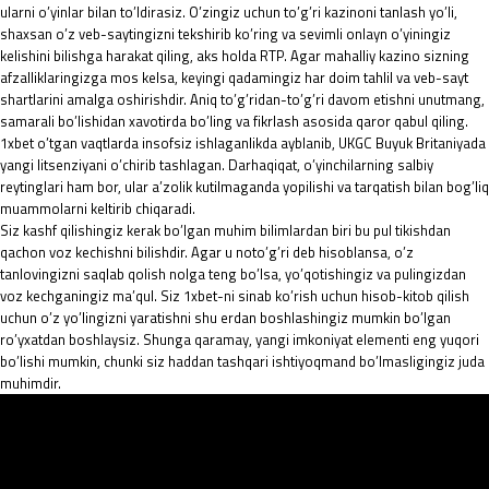
ularni o’yinlar bilan to’ldirasiz. O’zingiz uchun to’g’ri kazinoni tanlash yo’li,
shaxsan o’z veb-saytingizni tekshirib ko’ring va sevimli onlayn o’yiningiz
kelishini bilishga harakat qiling, aks holda RTP. Agar mahalliy kazino sizning
afzalliklaringizga mos kelsa, keyingi qadamingiz har doim tahlil va veb-sayt
shartlarini amalga oshirishdir. Aniq to’g’ridan-to’g’ri davom etishni unutmang,
samarali bo’lishidan xavotirda bo’ling va fikrlash asosida qaror qabul qiling.
1xbet o’tgan vaqtlarda insofsiz ishlaganlikda ayblanib, UKGC Buyuk Britaniyada
yangi litsenziyani o’chirib tashlagan. Darhaqiqat, o’yinchilarning salbiy
reytinglari ham bor, ular a’zolik kutilmaganda yopilishi va tarqatish bilan bog’liq
muammolarni keltirib chiqaradi.
Siz kashf qilishingiz kerak bo’lgan muhim bilimlardan biri bu pul tikishdan
qachon voz kechishni bilishdir. Agar u noto’g’ri deb hisoblansa, o’z
tanlovingizni saqlab qolish nolga teng bo’lsa, yo’qotishingiz va pulingizdan
voz kechganingiz ma’qul. Siz 1xbet-ni sinab ko’rish uchun hisob-kitob qilish
uchun o’z yo’lingizni yaratishni shu erdan boshlashingiz mumkin bo’lgan
ro’yxatdan boshlaysiz. Shunga qaramay, yangi imkoniyat elementi eng yuqori
bo’lishi mumkin, chunki siz haddan tashqari ishtiyoqmand bo’lmasligingiz juda
muhimdir.