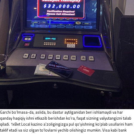
Garchi bo’lmasa-da, aslida, bu dastur aytilganidan beri ishlamaydi va har
qanday haqiqiy ishni etkazib berishdan ko’ra, faqat sizning valyutangizni talab
qiladi. 1xBet Local kazino aʼzoligingizga pul qoʻyishning koʻplab usullarini ham
taklif etadi va siz olgan toʻlovlarni yechib olishingiz mumkin. Visa kabi bank