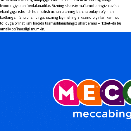
texnologiyadan foydalanadilar. Sizning shaxsiy ma’lumotlaringiz xavfsiz
ekanligiga ishonch hosil qilish uchun ularning barcha onlayn o’yinlari
kodlangan. Shu bilan birga, sizning kiyinishingiz kazino o’yinlari kamroq
to’lovga o’rnatilishi haqida tashvishlanishingiz shart emas – 1xbet-da bu
amaliy bo’lmasligi mumkin.