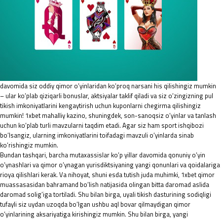
davomida siz oddiy qimor o’yinlaridan ko’proq narsani his qilishingiz mumkin
– ular ko’plab qiziqarli bonuslar, aktsiyalar taklif qiladi va siz o’zingizning pul
tikish imkoniyatlarini kengaytirish uchun kuponlarni chegirma qilishingiz
mumkin! 1xbet mahalliy kazino, shuningdek, son-sanoqsiz o’yinlar va tanlash
uchun ko’plab turli mavzularni taqdim etadi. Agar siz ham sport ishqibozi
bo’lsangiz, ularning imkoniyatlarini toifadagi mavzuli o’yinlarda sinab
ko’rishingiz mumkin.
Bundan tashqari, barcha mutaxassislar ko’p yillar davomida qonuniy o’yin
o’ynashlari va qimor o’ynagan yurisdiktsiyaning yangi qonunlari va qoidalariga
rioya qilishlari kerak. Va nihoyat, shuni esda tutish juda muhimki, 1xbet qimor
muassasasidan bahramand bo’lish natijasida olingan bitta daromad aslida
daromad solig’iga tortiladi. Shu bilan birga, uyali tikish dasturining sodiqligi
tufayli siz uydan uzoqda bo’lgan ushbu aql bovar qilmaydigan qimor
o’yinlarining aksariyatiga kirishingiz mumkin. Shu bilan birga, yangi