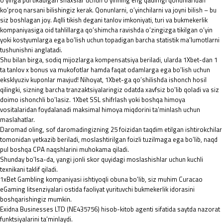
o’yinga pul tikadigan shaxslar uchun o’yinning eng qadimgi qonunlaridan
ko’proq narsani bilishingiz kerak. Qonunlarni, o’yinchilarni va joyni bilish – bu
siz boshlagan joy. Aqlli tikish degani tanlov imkoniyati, turi va bukmekerlik
kompaniyasiga oid tahlillarga qo’shimcha ravishda o’zingizga tikilgan o’yin
yoki kostyumlarga ega bo’lish uchun topadigan barcha statistik ma’lumotlarni
tushunishni anglatadi.
Shu bilan birga, sodiq mijozlarga kompensatsiya beriladi, ularda 1Xbet-dan 1
ta tanlov x bonus va mukofotlar hamda faqat odamlarga ega bo’lish uchun
eksklyuziv kuponlar mavjud! Nihoyat, 1Xbet-ga qo’shilishda ishonch hosil
qilingki, sizning barcha tranzaktsiyalaringiz odatda xavfsiz bo’lib qoladi va siz
doimo ishonchli bo’lasiz. 1Xbet SSL shifrlash yoki boshqa himoya
vositalaridan foydalanadi maksimal himoya miqdorini ta’minlash uchun
maslahatlar.
Daromad oling, sof daromadingizning 25 foizidan taqdim etilgan ishtirokchilar
tomonidan yetkazib beriladi, moslashtirilgan foizli tuzilmaga ega bo’lib, naqd
pul boshqa CPA naqshlarini muhokama qiladi.
Shunday bo’lsa-da, yangi jonli skor quyidagi moslashishlar uchun kuchli
texnikani taklif qiladi.
1xBet Gambling kompaniyasi ishtiyoqli obuna bo’lib, siz muhim Curacao
eGaming litsenziyalari ostida faoliyat yurituvchi bukmekerlik idorasini
boshqarishingiz mumkin.
Exidna Businesses LTD (NE435756) hisob-kitob agenti sifatida saytda nazorat
funktsiyalarini ta’minlaydi.