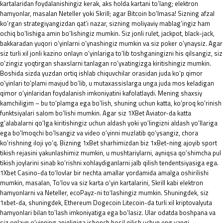
kartalaridan foydalanishingiz kerak, aks holda kartani to’lang; elektron
hamyonlar, masalan Neteller yoki Skrill; agar Bitcoin bo’lmasa! Sizning afzal
ko’rgan strategiyangizdan qat’i nazar, sizning moliyaviy mablag’ingiz ham
ochiq bo’lishiga amin bo’lishingiz mumkin. Siz jonli rulet, jackpot, black-jack,
bakkaradan yuqori o’yinlarni o’ynashingiz mumkin va siz poker o’ynaysiz. Agar
siz turli xil jonli kazino onlayn o’yinlariga to’lib toshganingizni his qilsangiz, siz
o’zingiz yoqtirgan shaxslarni tanlagan ro’yxatingizga kiritishingiz mumkin.
Boshida sizda yuzdan ortiq ishlab chiquvchilar orasidan juda ko’p qimor
o’yinlari to’plami mavjud bo’lib, u mutaxassislarga unga juda mos keladigan
qimor o’yinlaridan foydalanish imkoniyatini kafolatlaydi. Mening shaxsiy
kamchiligim – bu to’plamga ega bo’lish, shuning uchun katta, ko’proq ko’rinish
funktsiyalari salom bo’lishi mumkin. Agar siz 1XBet Aviator-da katta
g’alabalarni qo’lga kiritishingiz uchun aldash yoki yo’lingizni aldash yo’llariga
ega bo’lmoqchi bo’lsangiz va video o’yinni muzlatib qo’ysangiz, chora
ko’rishning iloji yo’q. Bizning 1xBet sharhimizdan biz 1xBet-ning ajoyib sport
tikish rejasini yakunlashimiz mumkin, u mushtariylarni, ayniqsa qo’shimcha pul
tikish joylarini sinab ko’rishni xohlaydiganlarni jalb qilish tendentsiyasiga ega.
1Xbet Casino-da toʻlovlar bir nechta amallar yordamida amalga oshirilishi
mumkin, masalan, Toʻlov va siz karta oʻyin kartalarini, Skrill kabi elektron
hamyonlarni va Neteller, ecoPayz-ni toʻlashingiz mumkin. Shuningdek, siz
1xbet-da, shuningdek, Ethereum Dogecoin Litecoin-da turli xil kriptovalyuta
hamyonlari bilan to’lash imkoniyatiga ega bo’lasiz. Ular odatda boshpana va
siz onlayn o’yinning aniqligiga ishonch hosil qilish uchun eng yangi