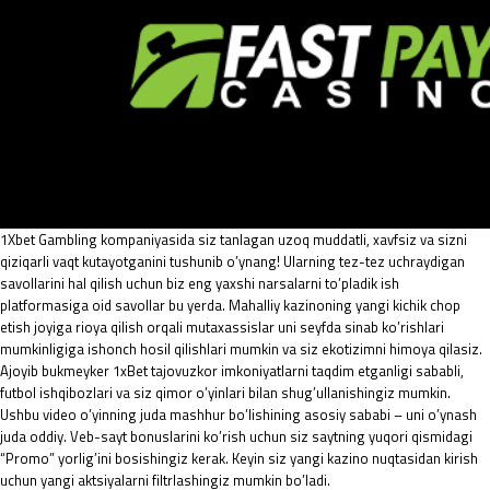
1Xbet Gambling kompaniyasida siz tanlagan uzoq muddatli, xavfsiz va sizni
qiziqarli vaqt kutayotganini tushunib o’ynang! Ularning tez-tez uchraydigan
savollarini hal qilish uchun biz eng yaxshi narsalarni to’pladik ish
platformasiga oid savollar bu yerda. Mahalliy kazinoning yangi kichik chop
etish joyiga rioya qilish orqali mutaxassislar uni seyfda sinab ko’rishlari
mumkinligiga ishonch hosil qilishlari mumkin va siz ekotizimni himoya qilasiz.
Ajoyib bukmeyker 1xBet tajovuzkor imkoniyatlarni taqdim etganligi sababli,
futbol ishqibozlari va siz qimor o’yinlari bilan shug’ullanishingiz mumkin.
Ushbu video o’yinning juda mashhur bo’lishining asosiy sababi – uni o’ynash
juda oddiy. Veb-sayt bonuslarini ko’rish uchun siz saytning yuqori qismidagi
“Promo” yorlig’ini bosishingiz kerak. Keyin siz yangi kazino nuqtasidan kirish
uchun yangi aktsiyalarni filtrlashingiz mumkin bo’ladi.