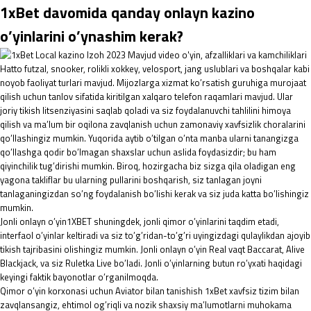
1xBet davomida qanday onlayn kazino
o’yinlarini o’ynashim kerak?
Hatto futzal, snooker, rolikli xokkey, velosport, jang uslublari va boshqalar kabi
noyob faoliyat turlari mavjud. Mijozlarga xizmat ko’rsatish guruhiga murojaat
qilish uchun tanlov sifatida kiritilgan xalqaro telefon raqamlari mavjud. Ular
joriy tikish litsenziyasini saqlab qoladi va siz foydalanuvchi tahlilini himoya
qilish va ma’lum bir oqilona zavqlanish uchun zamonaviy xavfsizlik choralarini
qo’llashingiz mumkin. Yuqorida aytib o’tilgan o’nta manba ularni tanangizga
qo’llashga qodir bo’lmagan shaxslar uchun aslida foydasizdir; bu ham
qiyinchilik tug’dirishi mumkin. Biroq, hozirgacha biz sizga qila oladigan eng
yagona takliflar bu ularning pullarini boshqarish, siz tanlagan joyni
tanlaganingizdan so’ng foydalanish bo’lishi kerak va siz juda katta bo’lishingiz
mumkin.
Jonli onlayn o’yin1XBET shuningdek, jonli qimor o’yinlarini taqdim etadi,
interfaol o’yinlar keltiradi va siz to’g’ridan-to’g’ri uyingizdagi qulaylikdan ajoyib
tikish tajribasini olishingiz mumkin. Jonli onlayn o’yin Real vaqt Baccarat, Alive
Blackjack, va siz Ruletka Live bo’ladi. Jonli o’yinlarning butun ro’yxati haqidagi
keyingi faktik bayonotlar o’rganilmoqda.
Qimor o’yin korxonasi uchun Aviator bilan tanishish 1xBet xavfsiz tizim bilan
zavqlansangiz, ehtimol og’riqli va nozik shaxsiy ma’lumotlarni muhokama