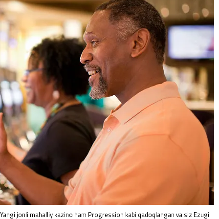
Yangi jonli mahalliy kazino ham Progression kabi qadoqlangan va siz Ezugi