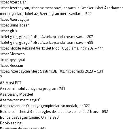
1xbet Azerbajan
1xbet Azerbaycan,1xbet az merc saytı, en yaxsi bukmeker 1xbet Azerbaycan
merc oyunlari, 1xbet az, Azerbaycan merc saytlari – 544
1xbet Azerbaydjan
1xbet Bangladesh
1xbet giriş
1xBet giriş, güzgü 1 xBet Azərbaycanda rəsmi sayt – 207
1xBet giriş, güzgü 1 xBet Azərbaycanda rəsmi sayt – 499
1xbet Mobile Vebsayt Və 1x Bet Mobil Uygulama Indir 202 – 441
1xbet Morocco
1xbet qeydiyyat
1xbet Russian
1xbet: Azərbaycan Mərc Saytı 1xBET Az, 1xbet mobi 2023 – 531
2
AZ Most BET
Az rəsmi mobil versiya və proqramı 731
Azerbajany Mostbet
Azərbaycan mərc saytı 6
Azərbaycandan Olimpiya çempionları və medalçılar 327
Belote coinchée à 3 : les règles de la belote coinchée à trois – 892
Bonus LasVegas Casino Online 920
Bookkeeping
Bootcamp de programación