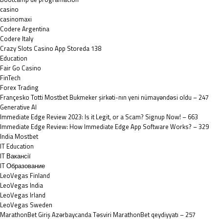
casino
casinomaxi
Codere Argentina
Codere Italy
‎Crazy Slots Casino App Storeda 138
Education
Fair Go Casino
FinTech
Forex Trading
Françesko Totti Mostbet Bukmeker şirkəti-nın yeni nümayəndəsi oldu – 247
Generative AI
Immediate Edge Review 2023: Is it Legit, or a Scam? Signup Now! – 663
Immediate Edge Review: How Immediate Edge App Software Works? – 329
India Mostbet
IT Education
IT Вакансії
IT Образование
LeoVegas Finland
LeoVegas India
LeoVegas Irland
LeoVegas Sweden
MarathonBet Giriş Azərbaycanda Təsviri MarathonBet qeydiyyatı – 257