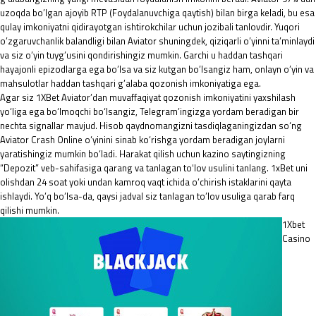
uzoqda bo’lgan ajoyib RTP (Foydalanuvchiga qaytish) bilan birga keladi, bu esa
qulay imkoniyatni qidirayotgan ishtirokchilar uchun jozibali tanlovdir. Yuqori
o’zgaruvchanlik balandligi bilan Aviator shuningdek, qiziqarli o’yinni ta’minlaydi
va siz o’yin tuyg’usini qondirishingiz mumkin. Garchi u haddan tashqari
hayajonli epizodlarga ega bo’lsa va siz kutgan bo’lsangiz ham, onlayn o’yin va
mahsulotlar haddan tashqari g’alaba qozonish imkoniyatiga ega.
Agar siz 1XBet Aviator’dan muvaffaqiyat qozonish imkoniyatini yaxshilash
yo‘liga ega bo‘lmoqchi bo‘lsangiz, Telegram’ingizga yordam beradigan bir
nechta signallar mavjud. Hisob qaydnomangizni tasdiqlaganingizdan so‘ng
Aviator Crash Online o‘yinini sinab ko‘rishga yordam beradigan joylarni
yaratishingiz mumkin bo‘ladi. Harakat qilish uchun kazino saytingizning
“Depozit” veb-sahifasiga qarang va tanlagan toʻlov usulini tanlang. 1xBet uni
olishdan 24 soat yoki undan kamroq vaqt ichida o’chirish istaklarini qayta
ishlaydi. Yo’q bo’lsa-da, qaysi jadval siz tanlagan to’lov usuliga qarab farq
qilishi mumkin.
1Xbet
Casino