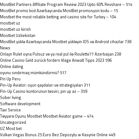
MostBet Partners Affiliate Program Review 2023 Upto 60% Revshare – 514
MostBet promo kod Azərbaycanda MostBet promosyon kodu – 15
Mostbet the most reliable betting and casino site for Turkey – 104
mostbet uz
mostbet uz kirish
Mostbet Uzbekistan
MostBet yüklə Azərbaycanda Mostbet yükləyin IOS və Android cihazlar 738
News
Onlayn Rulet oyna Pulsuz və ya real pul ilə Roulette77 Azerbaijan 238
Online Casino Geld zurück fordern Klage Anwalt Tipps 2023 596
Online dating
oyunu sındırmaq mümkündürmü? 517
Pin Up Peru
Pin-Up Aviator: oyun qaydaları və strategiyaları 311
Pin-Up Casino kontorunun təsviri, pin up az – 359
Sober living
Software development
Taxi Service
Təyyarə Oyunu Mostbet Mostbet Aviator game – 474
Uncategorized
UZ Most bet
Vulkan Vegas Bonus 25 Euro Bez Depozytu w Kasynie Online 449