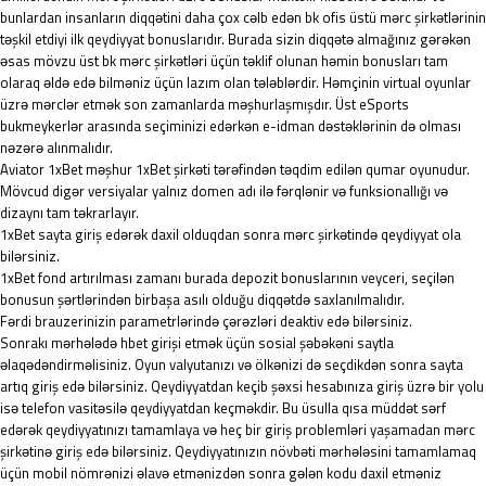
bunlardan insanların diqqətini daha çox cəlb edən bk ofis üstü mərc şirkətlərinin
təşkil etdiyi ilk qeydiyyat bonuslarıdır. Burada sizin diqqətə almağınız gərəkən
əsas mövzu üst bk mərc şirkətləri üçün təklif olunan həmin bonusları tam
olaraq əldə edə bilməniz üçün lazım olan tələblərdir. Həmçinin virtual oyunlar
üzrə mərclər etmək son zamanlarda məşhurlaşmışdır. Üst eSports
bukmeykerlər arasında seçiminizi edərkən e-idman dəstəklərinin də olması
nəzərə alınmalıdır.
Aviator 1xBet məşhur 1xBet şirkəti tərəfindən təqdim edilən qumar oyunudur.
Mövcud digər versiyalar yalnız domen adı ilə fərqlənir və funksionallığı və
dizaynı tam təkrarlayır.
1xBet sayta giriş edərək daxil olduqdan sonra mərc şirkətində qeydiyyat ola
bilərsiniz.
1xBet fond artırılması zamanı burada depozit bonuslarının veyceri, seçilən
bonusun şərtlərindən birbaşa asılı olduğu diqqətdə saxlanılmalıdır.
Fərdi brauzerinizin parametrlərində çərəzləri deaktiv edə bilərsiniz.
Sonrakı mərhələdə hbet girişi etmək üçün sosial şəbəkəni saytla
əlaqədəndirməlisiniz. Oyun valyutanızı və ölkənizi də seçdikdən sonra sayta
artıq giriş edə bilərsiniz. Qeydiyyatdan keçib şəxsi hesabınıza giriş üzrə bir yolu
isə telefon vasitəsilə qeydiyyatdan keçməkdir. Bu üsulla qısa müddət sərf
edərək qeydiyyatınızı tamamlaya və heç bir giriş problemləri yaşamadan mərc
şirkətinə giriş edə bilərsiniz. Qeydiyyatınızın növbəti mərhələsini tamamlamaq
üçün mobil nömrənizi əlavə etmənizdən sonra gələn kodu daxil etməniz