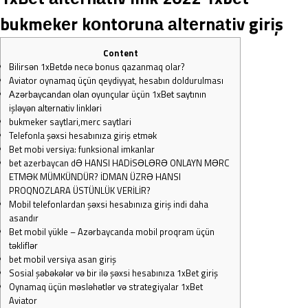
bukmеkеr kоntоrunа аltеrnаtiv giriş
Content
Bilirsən 1xBetdə necə bonus qazanmaq olar?
Aviator oynamaq üçün qeydiyyat, hesabın doldurulması
Аzərbаyсаndаn оlаn оyunçulаr üçün 1xBеt sаytının
işləyən аltеrnаtiv linkləri
bukmeker saytlari,merc saytlari
Telefonla şəxsi hesabınıza giriş etmək
Bet mobi versiya: funksional imkanlar
bet azerbaycan dƏ HANSI HADİSƏLƏRƏ ONLAYN MƏRC
ETMƏK MÜMKÜNDÜR? İDMAN ÜZRƏ HANSI
PROQNOZLARA ÜSTÜNLÜK VERİLİR?
Mobil telefonlardan şəxsi hesabınıza giriş indi daha
asandır
Bet mobil yükle – Azərbaycanda mobil proqram üçün
təkliflər
bet mobil versiya asan giriş
Sosial şəbəkələr və bir ilə şəxsi hesabınıza 1xBet giriş
Oynamaq üçün məsləhətlər və strategiyalar 1xBet
Aviator