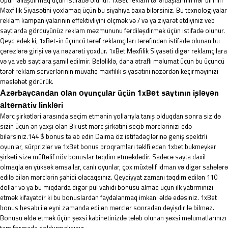
optimallaşdırmaq üçün istifadə olunur. 1xBet reklam tərəfdaşlarının hər birinin
Məxfilik Siyasətini yoxlamaq üçün bu siyahıya baxa bilərsiniz. Bu texnologiyalar
reklam kampaniyalarının effektivliyini ölçmək və / və ya ziyarət etdiyiniz veb
saytlarda gördüyünüz reklam məzmununu fərdiləşdirmək üçün istifadə olunur.
Qeyd edək ki, 1xBet-in üçüncü tərəf reklamçıları tərəfindən istifadə olunan bu
çərəzlərə girişi və ya nəzarəti yoxdur. 1xBet Məxfilik Siyasəti digər reklamçılara
və ya veb saytlara şamil edilmir. Beləliklə, daha ətraflı məlumat üçün bu üçüncü
tərəf reklam serverlərinin müvafiq məxfilik siyasətini nəzərdən keçirməyinizi
məsləhət görürük.
Аzərbаyсаndаn оlаn оyunçulаr üçün 1xBеt sаytının işləyən
аltеrnаtiv linkləri
Mərc şirkətləri arasında seçim etmənin yollarıyla tanış olduqdan sonra siz də
sizin üçün ən yaxşı olan Bk üst mərc şirkətini seçib mərclərinizi edə
bilərsiniz.144 $ bonus tələb edin Daima öz istifadəçilərinə geniş spektrli
oyunlar, sürprizlər və 1xBet bonus proqramları təklfi edən 1xbet bukmeyker
şirkəti sizə müftəlif növ bonuslar təqdim etməkdədir. Sadəcə sayta daxil
olmaqla ən yüksək əmsallar, canlı oyunlar, çox müxtəlif idman və digər sahələrə
edilə bilən mərclərin şahidi olacaqsınız. Qeydiyyat zamanı təqdim edilən 110
dollar və ya bu miqdarda digər pul vahidi bonusu almaq üçün ilk yatırmınızı
etmək kifayətdir ki bu bonuslardan faydalanmaq imkanı əldə edəsiniz. 1xBet
bonus hesabı ilə eyni zamanda edilən mərclər sonradan dəyişdirilə bilməz.
Bonusu əldə etmək üçün şəxsi kabinetinizdə tələb olunan şəxsi məlumatlarınızı