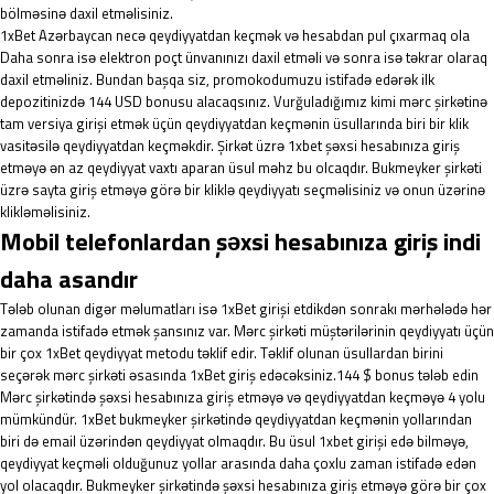
bölməsinə daxil etməlisiniz.
1xBet Azərbaycan necə qeydiyyatdan keçmək və hesabdan pul çıxarmaq ola
Daha sonra isə elektron poçt ünvanınızı daxil etməli və sonra isə təkrar olaraq
daxil etməliniz. Bundan başqa siz, promokodumuzu istifadə edərək ilk
depozitinizdə 144 USD bonusu alacaqsınız. Vurğuladığımız kimi mərc şirkətinə
tam versiya girişi etmək üçün qeydiyyatdan keçmənin üsullarında biri bir klik
vasitəsilə qeydiyyatdan keçməkdir. Şirkət üzrə 1xbet şəxsi hesabınıza giriş
etməyə ən az qeydiyyat vaxtı aparan üsul məhz bu olcaqdır. Bukmeyker şirkəti
üzrə sayta giriş etməyə görə bir kliklə qeydiyyatı seçməlisiniz və onun üzərinə
klikləməlisiniz.
Mobil telefonlardan şəxsi hesabınıza giriş indi
daha asandır
Tələb olunan digər məlumatları isə 1xBet girişi etdikdən sonrakı mərhələdə hər
zamanda istifadə etmək şansınız var. Mərc şirkəti müştərilərinin qeydiyyatı üçün
bir çox 1xBet qeydiyyat metodu təklif edir. Təklif olunan üsullardan birini
seçərək mərc şirkəti əsasında 1xBet giriş edəcəksiniz.144 $ bonus tələb edin
Mərc şirkətində şəxsi hesabınıza giriş etməyə və qeydiyyatdan keçməyə 4 yolu
mümkündür. 1xBet bukmeyker şirkətində qeydiyyatdan keçmənin yollarından
biri də email üzərindən qeydiyyat olmaqdır. Bu üsul 1xbet girişi edə bilməyə,
qeydiyyat keçməli olduğunuz yollar arasında daha çoxlu zaman istifadə edən
yol olacaqdır. Bukmeyker şirkətində şəxsi hesabınıza giriş etməyə görə bir çox