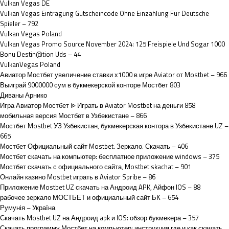
Vulkan Vegas DE
Vulkan Vegas Eintragung Gutscheincode Ohne Einzahlung Für Deutsche
Spieler – 792
Vulkan Vegas Poland
Vulkan Vegas Promo Source November 2024: 125 Freispiele Und Sogar 1000
Bonu Destin@tion Uds – 44
VulkanVegas Poland
Авиатор Мостбет увеличение ставки х1000 в игре Aviator от Mostbet – 966
Выиграй 9000000 сум в букмекерской конторе Мостбет 803
Диваны Арнико
Игра Авиатор Мостбет ᐉ Играть в Aviator Mostbet на деньги 858
мобильная версия Мостбет в Узбекистане – 866
Мостбет Mostbet УЗ Узбекистан, букмекерская контора в Узбекистане UZ –
665
Мостбет Официальный сайт Mostbet. Зеркало. Скачать – 406
Мостбет скачать на компьютер: бесплатное приложение windows – 375
Мостбет скачать с официального сайта, Mostbet skachat – 901
Онлайн казино Mostbet играть в Aviator Spribe – 86
Приложение Mostbet UZ скачать на Андроид APK, Айфон IOS – 88
рабочее зеркало МОСТБЕТ и официальный сайт БК – 654
Румунія – Україна
Скачать Mostbet UZ на Андроид apk и IOS: обзор букмекера – 357
Скачать программу Мостбет на компьютер: инструкция где и как скачать