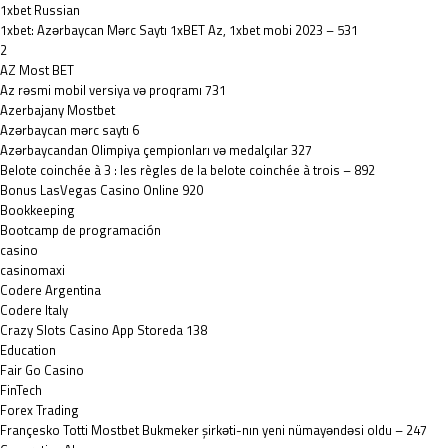
1xbet Russian
1xbet: Azərbaycan Mərc Saytı 1xBET Az, 1xbet mobi 2023 – 531
2
AZ Most BET
Az rəsmi mobil versiya və proqramı 731
Azerbajany Mostbet
Azərbaycan mərc saytı 6
Azərbaycandan Olimpiya çempionları və medalçılar 327
Belote coinchée à 3 : les règles de la belote coinchée à trois – 892
Bonus LasVegas Casino Online 920
Bookkeeping
Bootcamp de programación
casino
casinomaxi
Codere Argentina
Codere Italy
‎Crazy Slots Casino App Storeda 138
Education
Fair Go Casino
FinTech
Forex Trading
Françesko Totti Mostbet Bukmeker şirkəti-nın yeni nümayəndəsi oldu – 247