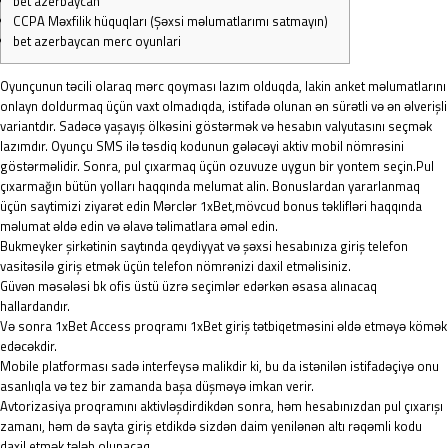
bet azerbaycan
CCPA Məxfilik hüquqları (Şəxsi məlumatlarımı satmayın)
bet azerbaycan merc oyunlari
Oyunçunun təcili olaraq mərc qoyması lazım olduqda, lakin anket məlumatlarını
onlayn doldurmaq üçün vaxt olmadıqda, istifadə olunan ən sürətli və ən əlverişli
variantdır. Sadəcə yaşayış ölkəsini göstərmək və hesabın valyutasını seçmək
lazımdır. Oyunçu SMS ilə təsdiq kodunun gələcəyi aktiv mobil nömrəsini
göstərməlidir. Sonra, pul çıxarmaq üçün ozuvuze uygun bir yontem seçin.Pul
çıxarmağın bütün yolları haqqında melumat alin. Bonuslardan yararlanmaq
üçün saytimizi ziyarət edin Mərclər 1xBet,mövcud bonus təklifləri haqqında
məlumat əldə edin və əlavə təlimatlara əməl edin.
Bukmeyker şirkətinin saytında qeydiyyat və şəxsi hesabınıza giriş telefon
vasitəsilə giriş etmək üçün telefon nömrənizi daxil etməlisiniz.
Güvən məsələsi bk ofis üstü üzrə seçimlər edərkən əsasa alınacaq
hallardandır.
Və sonra 1xBet Access proqramı 1xBet giriş tətbiqetməsini əldə etməyə kömək
edəcəkdir.
Mobile platforması sadə interfeysə malikdir ki, bu da istənilən istifadəçiyə onu
asanlıqla və tez bir zamanda başa düşməyə imkan verir.
Avtorizasiya proqramını aktivləşdirdikdən sonra, həm hesabınızdan pul çıxarışı
zamanı, həm də sayta giriş etdikdə sizdən daim yenilənən altı rəqəmli kodu
daxil etmək tələb olunacaq.