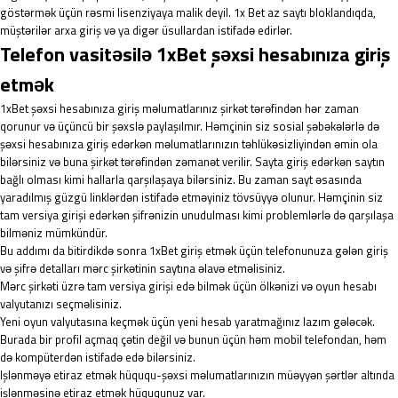
göstərmək üçün rəsmi lisenziyaya malik deyil. 1x Bet az saytı bloklandıqda,
müştərilər arxa giriş və ya digər üsullardan istifadə edirlər.
Telefon vasitəsilə 1xBet şəxsi hesabınıza giriş
etmək
1xBet şəxsi hesabınıza giriş məlumatlarınız şirkət tərəfindən hər zaman
qorunur və üçüncü bir şəxslə paylaşılmır. Həmçinin siz sosial şəbəkələrlə də
şəxsi hesabınıza giriş edərkən məlumatlarınızın təhlükəsizliyindən əmin ola
bilərsiniz və buna şirkət tərəfindən zəmanət verilir. Sayta giriş edərkən saytın
bağlı olması kimi hallarla qarşılaşaya bilərsiniz. Bu zaman sayt əsasında
yaradılmış güzgü linklərdən istifadə etməyiniz tövsüyyə olunur. Həmçinin siz
tam versiya girişi edərkən şifrənizin unudulması kimi problemlərlə də qarşılaşa
bilməniz mümkündür.
Bu addımı da bitirdikdə sonra 1xBet giriş etmək üçün telefonunuza gələn giriş
və şifrə detalları mərc şirkətinin saytına əlavə etməlisiniz.
Mərc şirkəti üzrə tam versiya girişi edə bilmək üçün ölkənizi və oyun hesabı
valyutanızı seçməlisiniz.
Yeni oyun valyutasına keçmək üçün yeni hesab yaratmağınız lazım gələcək.
Burada bir profil açmaq çətin değil və bunun üçün həm mobil telefondan, həm
də kompüterdən istifadə edə bilərsiniz.
Işlənməyə etiraz etmək hüququ-şəxsi məlumatlarınızın müəyyən şərtlər altında
işlənməsinə etiraz etmək hüququnuz var.