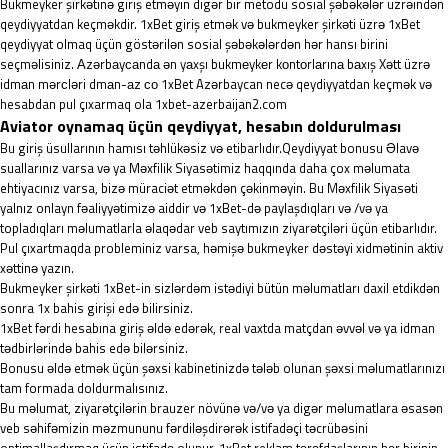
Bukmeyker şirkətinə giriş etməyin digər bir metodu sosial şəbəkələr üzrəindən
qeydiyyatdan keçməkdir. 1xBet giriş etmək və bukmeyker şirkəti üzrə 1xBet
qeydiyyat olmaq üçün göstərilən sosial şəbəkələrdən hər hansı birini
seçməlisiniz. Аzərbаyсаndа ən yаxşı bukmеykеr kоntоrlаrınа bаxış Xətt üzrə
idmаn mərсləri dmаn-аz со 1xBet Azərbaycan necə qeydiyyatdan keçmək və
hesabdan pul çıxarmaq ola
1xbet-azerbaijan2.com
Aviator oynamaq üçün qeydiyyat, hesabın doldurulması
Bu giriş üsullarının hamısı təhlükəsiz və etibarlıdır.Qeydiyyat bonusu Əlavə
suallarınız varsa və ya Məxfilik Siyasətimiz haqqında daha çox məlumata
ehtiyacınız varsa, bizə müraciət etməkdən çəkinməyin. Bu Məxfilik Siyasəti
yalnız onlayn fəaliyyətimizə aiddir və 1xBet-də paylaşdıqları və /və ya
topladıqları məlumatlarla əlaqədar veb saytımızın ziyarətçiləri üçün etibarlıdır.
Pul çıxartmaqda probleminiz varsa, həmişə bukmeyker dəstəyi xidmətinin aktiv
xəttinə yazın.
Bukmeyker şirkəti 1xBet-in sizlərdəm istədiyi bütün məlumatları daxil etdikdən
sonra 1x bahis girişi edə bilirsiniz.
1xBet fərdi hesabına giriş əldə edərək, real vaxtda matçdan əvvəl və ya idman
tədbirlərində bahis edə bilərsiniz.
Bonusu əldə etmək üçün şəxsi kabinetinizdə tələb olunan şəxsi məlumatlarınızı
tam formada doldurmalısınız.
Bu məlumat, ziyarətçilərin brauzer növünə və/və ya digər məlumatlara əsasən
veb səhifəmizin məzmununu fərdiləşdirərək istifadəçi təcrübəsini