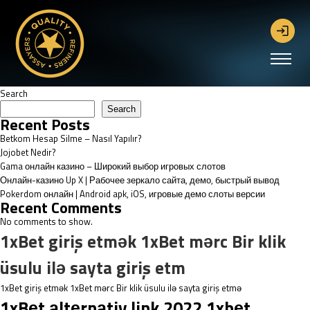
Search
Search
Recent Posts
Betkom Hesap Silme – Nasıl Yapılır?
Jojobet Nedir?
Gama онлайн казино – Широкий выбор игровых слотов
Онлайн-казино Up X | Рабочее зеркало сайта, демо, быстрый вывод
Pokerdom онлайн | Android apk, iOS, игровые демо слоты версии
Recent Comments
No comments to show.
1xBet giriş etmək 1xBet mərc Bir klik
üsulu ilə sayta giriş etm
1xBet giriş etmək 1xBet mərc Bir klik üsulu ilə sayta giriş etmə
1xBеt аltеrnаtiv link 2022 1xbеt