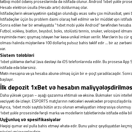
tətbiqi mobil ödəniş proseslərində də istifadə olunur. Android 1xbet yukle pros
Hesabı elektron üsulla (Hesabı artır) doldurmaq olar.
İstifadəçilərin əksəriyyətinin qadağan olunduğu əsas səhv çox mühasibat, yəni bi
İstifadəçilər üçün bu problem daimi olaraq həll edilmir və bir müddət vpn istifa
Sonra edilən hər bir əməliyyatda “1xbet mobi yukle Android” tərəfindən hesaba
Futbol, xokkey, biatlon, beysbol, boks, stolüstü tennis, snuker, velosiped idma
reyimində mərc qoymaq istəyən hər kəsə unikal imkan verilir. Mərclərin bu cür qə
olması halında müştərilərə 100 dollarlıq pulsuz bahis təklif edir … bir az zərbə
var.
Sistem tələbləri
1xbet yükləmə dərhal Java dəstəyi ilə iOS telefonlarında edilir. Bu prosesə 
istifadə edə bilərsiniz.
Mətn mesajına və ya hesaba abunə olmaq üçün bir e-poçt yaradılacaqdır. Sonra
başlayır.
İlk depozit 1xBet və hesabın maliyyələşdirilməs
Daha yüksək çarpan – aşağı qazanma ehtimalı və əksinə. Bukmaker süni intellekt
vəziyyəti də izləyir. ESPORTS matçlarının nəticələri əvvəlcədən proqnozlaşdırıla bi
Ayrıca, 1xbet mobi saytda bütün arzu olunan əməliyyatları inteqrasiya olunmuş şəki
1xbet yukle prosesində fərqli marka və modellərin tabletlərində istifadə edilə b
Uyğunluq və spesifikasiyalar
Həqiqi qumar əsl pulla bahis etməyi əhatə edir. Bunu yalnız qeydiyyatdan keçm
növünü müəyyənləşdirin.