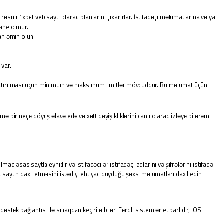
rəsmi 1xbet veb saytı olaraq planlarını çıxarırlar. İstifadəçi məlumatlarına və ya
mane olmur.
an əmin olun.
 var.
 və yatırılması üçün minimum və maksimum limitlər mövcuddur. Bu məlumat üçün
 bir neçə döyüş əlavə edə və xətt dəyişikliklərini canlı olaraq izləyə bilərəm.
q əsas saytla eynidir və istifadəçilər istifadəçi adlarını və şifrələrini istifadə
 saytın daxil etməsini istədiyi ehtiyac duyduğu şəxsi məlumatları daxil edin.
tək bağlantısı ilə sınaqdan keçirilə bilər. Fərqli sistemlər etibarlıdır, iOS