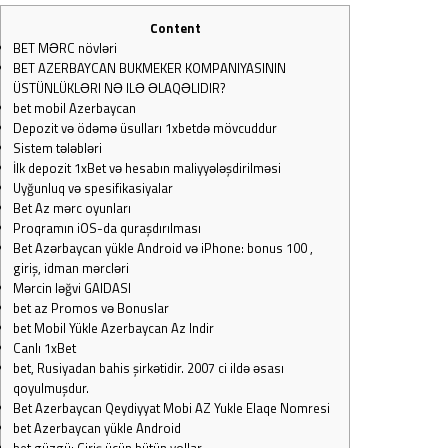
Content
BET MƏRC növləri
BET AZERBAYCAN BUKMEKER KOMPANIYASININ
ÜSTÜNLÜKLƏRI NƏ ILƏ ƏLAQƏLIDIR?
bet mobil Azerbaycan
Depozit və ödəmə üsulları 1xbetdə mövcuddur
Sistem tələbləri
İlk depozit 1xBet və hesabın maliyyələşdirilməsi
Uyğunluq və spesifikasiyalar
Bet Az mərc oyunları
Proqramın iOS-da quraşdırılması
Bet Azərbaycan yükle Android və iPhone: bonus 100 ,
giriş, idman mərcləri
Mərcin ləğvi GAIDASI
bet az Promos və Bonuslar
bet Mobil Yükle Azerbaycan Az Indir
Canlı 1xBet
bet, Rusiyadan bahis şirkətidir. 2007 ci ildə əsası
qoyulmuşdur.
Bet Azerbaycan Qeydiyyat Mobi AZ Yukle Elaqe Nomresi
bet Azerbaycan yükle Android