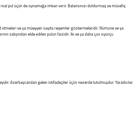
 də real pul üçün də oynamağa imkan verir. Balansınızı doldurmaq və müvafiq
qeyd etmələri və ya müəyyən sayda rəqəmlər göstərmələridir. Nümunə və ya
ın satışından əldə edilən pulun faizidir. İki və ya daha çox oyunçu
yidir. Azərbaycandan gələn istifadəçilər üçün nəzərdə tutulmuşdur. Yaradıcılar