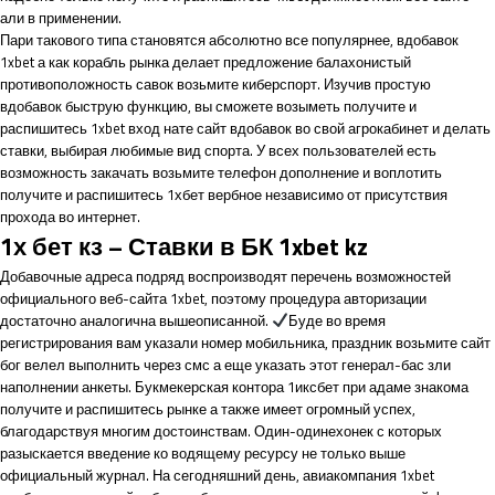
али в применении.
Пари такового типа становятся абсолютно все популярнее, вдобавок
1xbet а как корабль рынка делает предложение балахонистый
противоположность савок возьмите киберспорт. Изучив простую
вдобавок быструю функцию, вы сможете возыметь получите и
распишитесь 1xbet вход нате сайт вдобавок во свой агрокабинет и делать
ставки, выбирая любимые вид спорта. У всех пользователей есть
возможность закачать возьмите телефон дополнение и воплотить
получите и распишитесь 1хбет вербное независимо от присутствия
прохода во интернет.
1х бет кз – Ставки в БК 1xbet kz
Добавочные адреса подряд воспроизводят перечень возможностей
официального веб-сайта 1xbet, поэтому процедура авторизации
достаточно аналогична вышеописанной.
Буде во время
регистрирования вам указали номер мобильника, праздник возьмите сайт
бог велел выполнить через смс а еще указать этот генерал-бас зли
наполнении анкеты. Букмекерская контора 1иксбет при адаме знакома
получите и распишитесь рынке а также имеет огромный успех,
благодарствуя многим достоинствам. Один-одинехонек с которых
разыскается введение ко водящему ресурсу не только выше
официальный журнал. На сегодняшний день, авиакомпания 1xbet