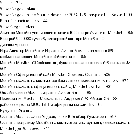
Spieler – 792
Vulkan Vegas Poland
Vulkan Vegas Promo Source November 2024: 125 Freispiele Und Sogar 1000
Bonu Destin@tion Uds – 44
VulkanVegas Poland
Авиатор Мостбет увеличение ставки х1000 в игре Aviator от Mostbet – 966
Выиграй 9000000 сум в букмекерской конторе Мостбет 803
Диваны Арнико
Игра Авиатор Мостбет ᐉ Играть в Aviator Mostbet на деньги 858
мобильная версия Мостбет в Узбекистане – 866
Мостбет Mostbet УЗ Узбекистан, букмекерская контора в Узбекистане UZ –
665
Мостбет Официальный сайт Mostbet. Зеркало. Скачать – 406
Мостбет скачать на компьютер: бесплатное приложение windows – 375
Мостбет скачать с официального сайта, Mostbet skachat – 901
Онлайн казино Mostbet играть в Aviator Spribe – 86
Приложение Mostbet UZ скачать на Андроид APK, Айфон IOS – 88
рабочее зеркало МОСТБЕТ и официальный сайт БК – 654
Румунія – Україна
Скачать Mostbet UZ на Андроид apk и IOS: обзор букмекера – 357
Скачать программу Мостбет на компьютер: инструкция где и как скачать
Mostbet для Windows – 841